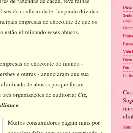
res de fazendas de cacau, teve falhas
Dieta
álises de conformidade, lançando dúvidas
Senho
corpo
incipais empresas de chocolate de que os
Grupo
o estão eliminando esses abusos.
Prima
Paleo
Vida 
Dieta
 empresas de chocolate do mundo -
Dia a
ershey e outras - anunciaram que sua
Carli
i eliminada de abusos porque foram
Car
Utz,
s três organizações de auditoria:
Suge
lliance.
inic
ali
Muitos consumidores pagam mais por
Nutri 
chocolate feito com cacau certificado, e