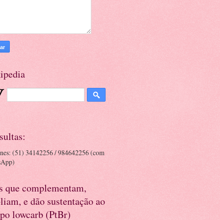
ipedia
sultas:
ones: (51) 34142256 / 984642256 (com
sApp)
es que complementam,
liam, e dão sustentação ao
po lowcarb (PtBr)