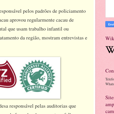
responsável pelos padrões de policiamento
cacau aprovou regularmente cacau de
tal que usam trabalho infantil ou
atamento da região, mostram entrevistas e
Wik
Con
Telef
What
Sit
amp
esa responsável pelas auditorias que
cam