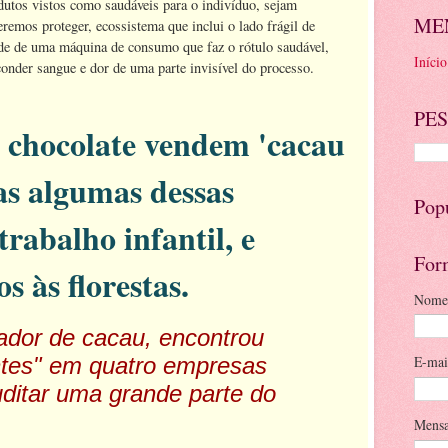
utos vistos como saudáveis para o indivíduo, sejam
ME
remos proteger, ecossistema que inclui o lado frágil de
e de uma máquina de consumo que faz o rótulo saudável,
Início
sconder sangue e dor de uma parte invisível do processo.
PES
 chocolate vendem 'cacau
as algumas dessas
Pop
rabalho infantil, e
For
 às florestas.
Nome
icador de cacau, encontrou
tes" em quatro empresas
E-ma
auditar uma grande parte do
.
Mens