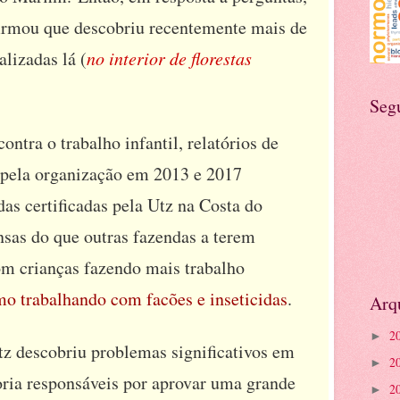
irmou que descobriu recentemente mais de
alizadas lá (
no interior de florestas
Seg
ntra o trabalho infantil, relatórios de
 pela organização em 2013 e 2017
as certificadas pela Utz na Costa do
sas do que outras fazendas a terem
om crianças fazendo mais trabalho
o trabalhando com facões e inseticidas
.
Arq
2
►
Utz descobriu problemas significativos em
2
►
ria responsáveis ​​por aprovar uma grande
2
►