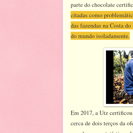
parte do chocolate certi
citadas como problemática
das fazendas na Costa do 
do mundo isoladamente.
Em 2017, a Utz certificou
cerca de dois terços da of