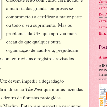
Comid
a maioria das grandes empresas se
Café 
Deli 
comprometeu a certificar a maior parte
Carec
ou todo o seu suprimento.
Mas os
Cardá
problemas da Utz, que aprovou mais
Emagr
cacau do que qualquer outra
Pos
organização de auditoria, prejudicam
A in
 com entrevistas e registros revisados ​​
A IN
.
PRÓST
hormo
interv
e Utz devem impedir a degradação
The Post
ário disse ao
que muitas fazendas
s dentro de florestas protegidas
do Marfim.
Então, em resposta a perguntas,