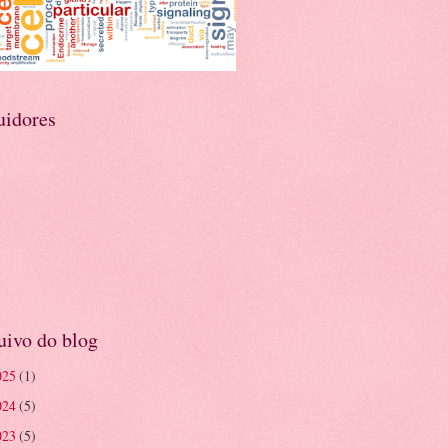
uidores
uivo do blog
025
(1)
024
(5)
023
(5)