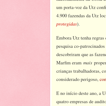
um porta-voz da Utz conf
4.900 fazendas da Utz loc
protegidas
).
Embora Utz tenha regras co
pesquisa co-patrocinados
descobriram que as fazend
Marfim eram
mais
propen
crianças trabalhadoras, c
considerado perigoso,
com
E no início deste ano, a 
quatro empresas de audito