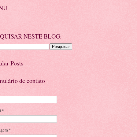
NU
QUISAR NESTE BLOG:
ular Posts
mulário de contato
il
*
agem
*