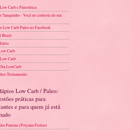
 Low Carb e Paleolitica
r Tanquinho - Você no controle do seu
s Low Carb Paleo no Facebook
l Brasil
diário
Low Carb
 Low Carb
 Dia LowCarb
nhos Treinamento
dápios Low Carb / Paleo:
stões práticas para
iantes e para quem já está
nhado
das Panelas (Polyana Freitas)