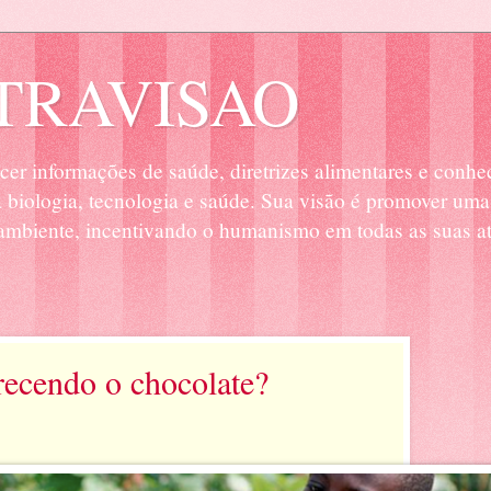
RAVISAO
cer informações de saúde, diretrizes alimentares e conhe
biologia, tecnologia e saúde. Sua visão é promover uma
mbiente, incentivando o humanismo em todas as suas at
ecendo o chocolate?