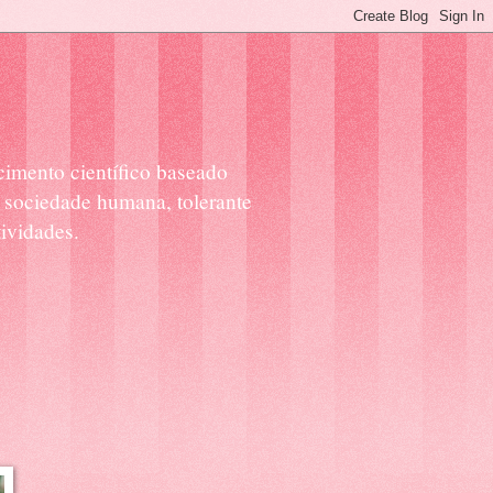
cimento científico baseado
 sociedade humana, tolerante
ividades.