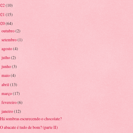
022
(10)
021
(15)
020
(64)
outubro
(2)
►
setembro
(1)
►
agosto
(4)
►
julho
(2)
►
junho
(3)
►
maio
(4)
►
abril
(13)
►
março
(17)
►
fevereiro
(6)
►
janeiro
(12)
▼
Há sombras escurecendo o chocolate?
O abacate é tudo de bom? (parte II)