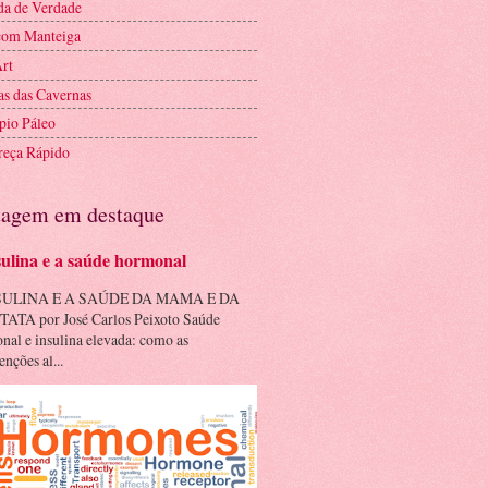
a de Verdade
com Manteiga
Art
as das Cavernas
pio Páleo
eça Rápido
tagem em destaque
sulina e a saúde hormonal
SULINA E A SAÚDE DA MAMA E DA
ATA por José Carlos Peixoto Saúde
nal e insulina elevada: como as
enções al...