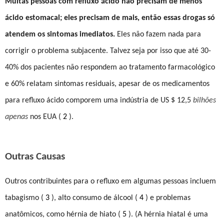
Muitas pessoas com refluxo ácido não precisam de menos
ácido estomacal; eles precisam de mais, então essas drogas só
atendem os sintomas imediatos.
Eles não fazem nada para
corrigir o problema subjacente. Talvez seja por isso que até 30-
40% dos pacientes não respondem ao tratamento farmacológico
e 60% relatam sintomas residuais, apesar de os medicamentos
para refluxo ácido comporem uma indústria de US $ 12,5
bilhões
apenas
nos EUA (
2
).
Outras Causas
Outros contribuintes para o refluxo em algumas pessoas incluem
tabagismo (
3
), alto consumo de álcool (
4
) e problemas
anatômicos, como hérnia de hiato (
5
). (A hérnia hiatal é uma