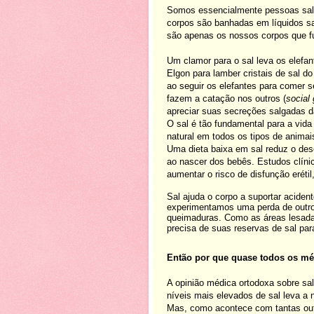
Somos essencialmente pessoas salg
corpos são banhadas em líquidos s
são apenas os nossos corpos que f
Um clamor para o sal leva os elefa
Elgon para lamber cristais de sal d
ao seguir os elefantes para comer
fazem a catação nos outros (
social
apreciar suas secreções salgadas ​​d
O sal é tão fundamental para a vid
natural em todos os tipos de animai
Uma dieta baixa em sal reduz o dese
ao nascer dos bebês. Estudos clíni
aumentar o risco de disfunção erétil
Sal ajuda o corpo a suportar acide
experimentamos uma perda de outro
queimaduras. Como as áreas lesadas
precisa de suas reservas de sal par
Então por que quase todos os mé
A opinião médica ortodoxa sobre sa
níveis mais elevados de sal leva a n
Mas, como acontece com tantas out