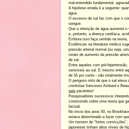
mal-entendido fundamental, agravad
A hipótese errada é a seguinte: q
água.
O excesso de sal faz com que o corp
sangue.
Que a retenção de água aumenta o v
e, portanto, a doença cardíaca, aci
Embora isso faça sentido na teoria,
Evidências na literatura médica s
pressão arterial normal (ou seja, u
sinais de aumento da pressão arter
de sal.
Entre aqueles com pré-hipertensão,
sensíveis ao sal. E mesmo entre aq
de 55 por cento - são totalmente im
O perigoso mito de que o sal eleva
cientistas franceses Ambard e Bea
seis
pacientes!
Pesquisadores sucessivos interpre
construindo sobre uma teoria que g
factual.
No início dos anos 50, no Brookhave
estava determinado a fazer com que
Um homem de "fortes convicções", e
japoneses tinham altos níveis de hi