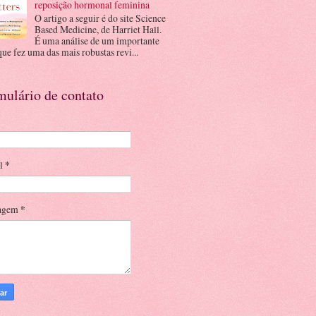
reposição hormonal feminina
O artigo a seguir é do site Science
Based Medicine, de Harriet Hall.
É uma análise de um importante
que fez uma das mais robustas revi...
mulário de contato
il
*
agem
*