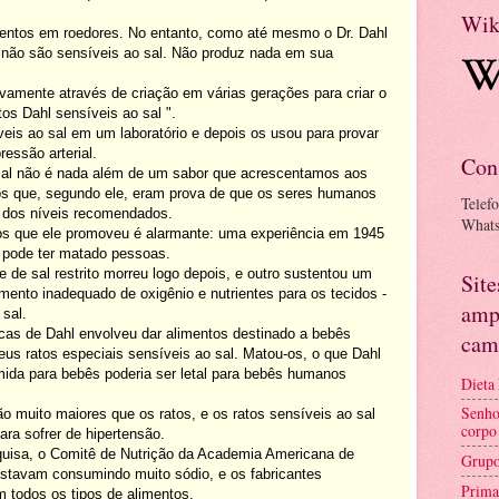
Wik
mentos em roedores. No entanto, como até mesmo o Dr. Dahl
is não são sensíveis ao sal. Não produz nada em sua
tivamente através de criação em várias gerações para criar o
os Dahl sensíveis ao sal ".
eis ao sal em um laboratório e depois os usou para provar
ressão arterial.
Con
 sal não é nada além de um sabor que acrescentamos aos
os que, segundo ele, eram prova de que os seres humanos
Telef
 dos níveis recomendados.
What
os que ele promoveu é alarmante: uma experiência em 1945
 pode ter matado pessoas.
de sal restrito morreu logo depois, e outro sustentou um
Sit
imento inadequado de oxigênio e nutrientes para os tecidos -
amp
 sal.
as de Dahl envolveu dar alimentos destinado a bebês
cam
us ratos especiais sensíveis ao sal. Matou-os, o que Dahl
ida para bebês poderia ser letal para bebês humanos
Dieta
Senho
 muito maiores que os ratos, e os ratos sensíveis ao sal
corpo
ra sofrer de hipertensão.
isa, o Comitê de Nutrição da Academia Americana de
Grupo
 estavam consumindo muito sódio, e os fabricantes
Prima
 todos os tipos de alimentos.