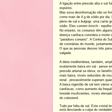
A ligação entre pressão alta e sal f
espúrios.
Mas essa desinformação não se fir
come mais de 4 g de sódio por dia.
pleno de sal e
bulgogi
, uma carne g
sódio. Eles comem
kimchi
- repolho
No entanto, os coreanos têm algum
doença cardíaca coronária e morte 
"paradoxo coreano". A Coréia do S
de coronárias do mundo, juntament
O que as pessoas desses três paí
salgada.
A dieta mediterrânea, também, amp
exatamente baixa em sal - pense e
pressão arterial se eleva, os benef
mais baixa, níveis reduzidos de ins
renal - provavelmente superam quais
A baixa ingestão de sal tem vários
cardíacas, como aumento da frequên
tireoide insuficientes, níveis elevad
do colesterol.
Tudo por falta de sal. Este cristal
está desviando a culpa do verdadei