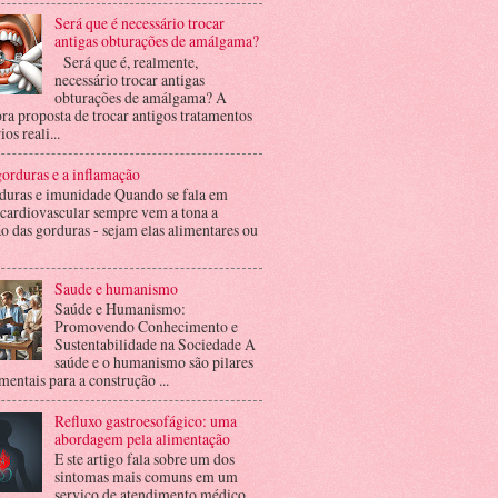
Será que é necessário trocar
antigas obturações de amálgama?
Será que é, realmente,
necessário trocar antigas
obturações de amálgama? A
ra proposta de trocar antigos tratamentos
ios reali...
orduras e a inflamação
duras e imunidade Quando se fala em
 cardiovascular sempre vem a tona a
o das gorduras - sejam elas alimentares ou
Saude e humanismo
Saúde e Humanismo:
Promovendo Conhecimento e
Sustentabilidade na Sociedade A
saúde e o humanismo são pilares
entais para a construção ...
Refluxo gastroesofágico: uma
abordagem pela alimentação
E ste artigo fala sobre um dos
sintomas mais comuns em um
serviço de atendimento médico