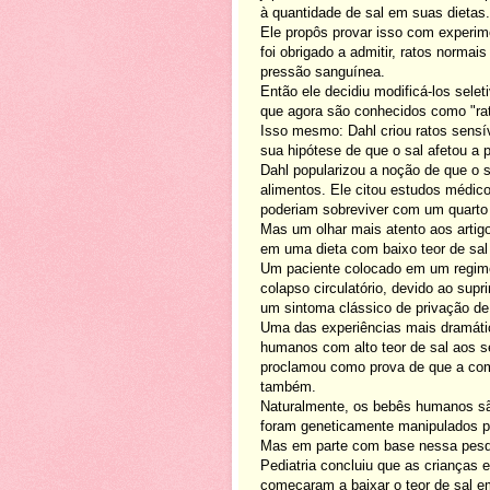
à quantidade de sal em suas dietas.
Ele propôs provar isso com experi
foi obrigado a admitir, ratos norma
pressão sanguínea.
Então ele decidiu modificá-los sele
que agora são conhecidos como "rat
Isso mesmo: Dahl criou ratos sensív
sua hipótese de que o sal afetou a p
Dahl popularizou a noção de que o
alimentos. Ele citou estudos médic
poderiam sobreviver com um quarto
Mas um olhar mais atento aos artig
em uma dieta com baixo teor de sal
Um paciente colocado em um regime 
colapso circulatório, devido ao supr
um sintoma clássico de privação de
Uma das experiências mais dramátic
humanos com alto teor de sal aos se
proclamou como prova de que a com
também.
Naturalmente, os bebês humanos são
foram geneticamente manipulados pa
Mas em parte com base nessa pesqu
Pediatria concluiu que as crianças
começaram a baixar o teor de sal em