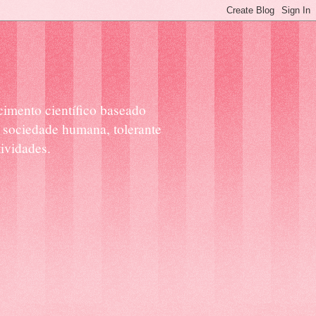
cimento científico baseado
 sociedade humana, tolerante
ividades.