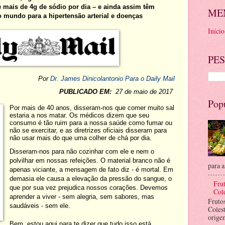
 mais de 4g de sódio por dia – e ainda assim têm
ME
 mundo para a hipertensão arterial e doenças
Início
PES
Por
Dr. James Dinicolantonio Para o Daily Mail
PUBLICADO EM:
27 de maio de 2017
Pop
Por mais de 40 anos, disseram-nos que comer muito sal
estaria a nos matar. Os médicos dizem que seu
consumo é tão ruim para a nossa saúde como fumar ou
não se exercitar, e as diretrizes oficiais disseram para
não usar mais do que uma colher de chá por dia.
Disseram-nos para não cozinhar com ele e nem o
polvilhar em nossas refeições. O material branco não é
para a
apenas viciante, a mensagem de fato diz - é mortal. Em
demasia ele causa a elevação da pressão do sangue, o
Frut
que por sua vez prejudica nossos corações. Devemos
Cole
aprender a viver - sem alegria, sem sabores, mas
Fruto
saudáveis ​​- sem ele.
Coles
orige
Bem, estou aqui para te dizer que tudo isso está