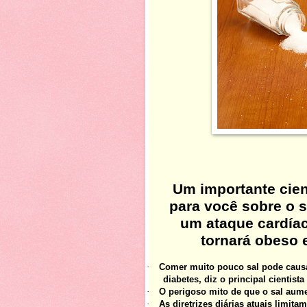
Um importante cient
para você sobre o 
um ataque cardíac
tornará obeso e
·
Comer muito pouco sal pode causar
diabetes, diz o principal cientist
·
O perigoso mito de que o sal aume
·
As diretrizes diárias atuais limita