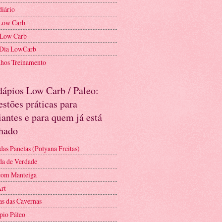
diário
Low Carb
 Low Carb
 Dia LowCarb
nhos Treinamento
dápios Low Carb / Paleo:
stões práticas para
iantes e para quem já está
nhado
das Panelas (Polyana Freitas)
a de Verdade
com Manteiga
Art
as das Cavernas
pio Páleo