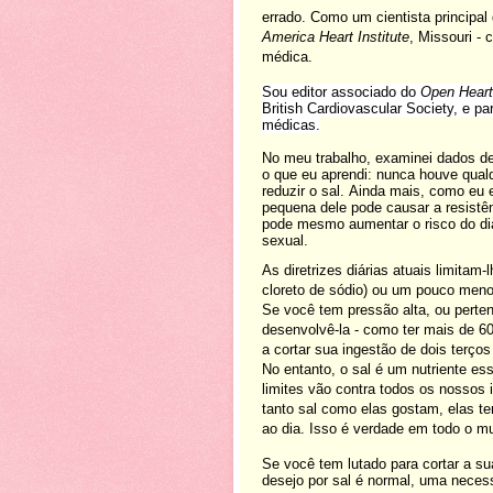
errado. Como um cientista principal
America Heart Institute
, Missouri - 
médica.
Sou editor associado do
Open Heart 
British Cardiovascular Society, e par
médicas.
No meu trabalho, examinei dados de
o que eu aprendi: nunca houve qualqu
reduzir o sal. Ainda mais, como eu
pequena dele pode causar a resistê
pode mesmo aumentar o risco do dia
sexual.
As diretrizes diárias atuais limitam
cloreto de sódio) ou um pouco meno
Se você tem pressão alta, ou perte
desenvolvê-la - como ter mais de 60
a cortar sua ingestão de dois terços
No entanto, o sal é um nutriente e
limites vão contra todos os nossos 
tanto sal como elas gostam, elas t
ao dia. Isso é verdade em todo o mu
Se você tem lutado para cortar a su
desejo por sal é normal, uma neces