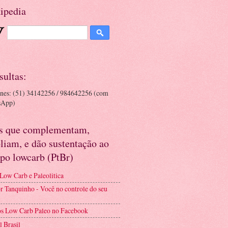
ipedia
sultas:
ones: (51) 34142256 / 984642256 (com
sApp)
es que complementam,
liam, e dão sustentação ao
po lowcarb (PtBr)
 Low Carb e Paleolitica
r Tanquinho - Você no controle do seu
s Low Carb Paleo no Facebook
l Brasil