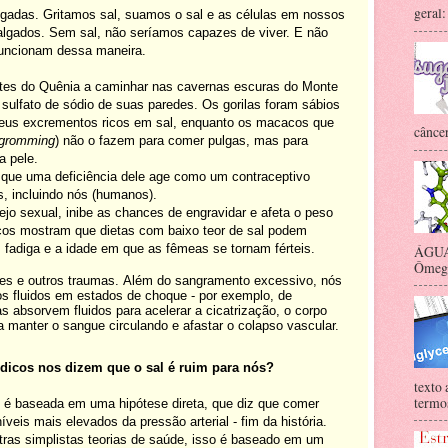
geral:
adas. Gritamos sal, suamos o sal e as células em nossos
algados. Sem sal, não seríamos capazes de viver. E não
uncionam dessa maneira.
ntes do Quênia a caminhar nas cavernas escuras do Monte
o sulfato de sódio de suas paredes. Os gorilas foram sábios
 seus excrementos ricos em sal, enquanto os macacos que
câncer
 gromming
) não o fazem para comer pulgas, mas para
a pele.
a que uma deficiência dele age como um contraceptivo
s, incluindo nós (humanos).
jo sexual, inibe as chances de engravidar e afeta o peso
cos mostram que dietas com baixo teor de sal podem
, fadiga e a idade em que as fêmeas se tornam férteis.
ÁGUA 
Ômega-
ntes e outros traumas. Além do sangramento excessivo, nós
s fluidos em estados de choque - por exemplo, de
 absorvem fluidos para acelerar a cicatrização, o corpo
a manter o sangue circulando e afastar o colapso vascular.
dicos nos dizem que o sal é ruim para nós?
texto 
termos
l é baseada em uma hipótese direta, que diz que comer
íveis mais elevados da pressão arterial - fim da história.
ras simplistas teorias de saúde, isso é baseado em um