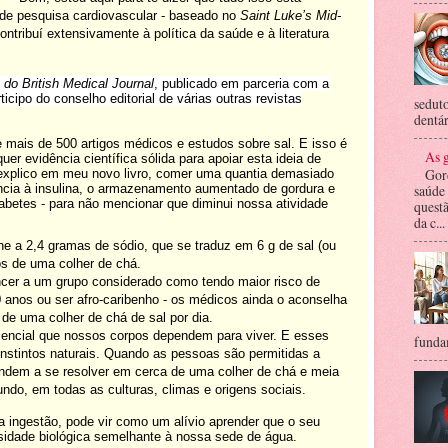
 de pesquisa cardiovascular - baseado no
Saint Luke’s Mid-
contribuí extensivamente à política da saúde e à literatura
do British Medical Journal
, publicado em parceria com a
ticipo do conselho editorial de várias outras revistas
seduto
dentár
 mais de 500 artigos médicos e estudos sobre sal. E isso é
As g
er evidência científica sólida para apoiar esta ideia de
Gor
 explico em meu novo livro, comer uma quantia demasiado
ncia à insulina, o armazenamento aumentado de gordura e
saúde
betes - para não mencionar que diminui nossa atividade
questã
da c...
-lhe a 2,4 gramas de sódio, que se traduz em 6 g de sal (ou
s de uma colher de chá.
ncer a um grupo considerado como tendo maior risco de
 anos ou ser afro-caribenho - os médicos ainda o aconselha
 de uma colher de chá de sal por dia.
ssencial que nossos corpos dependem para viver. E esses
fundam
instintos naturais. Quando as pessoas são permitidas a
endem a se resolver em cerca de uma colher de chá e meia
ndo, em todas as culturas, climas e origens sociais.
a ingestão, pode vir como um alívio aprender que o seu
sidade biológica semelhante à nossa sede de água.