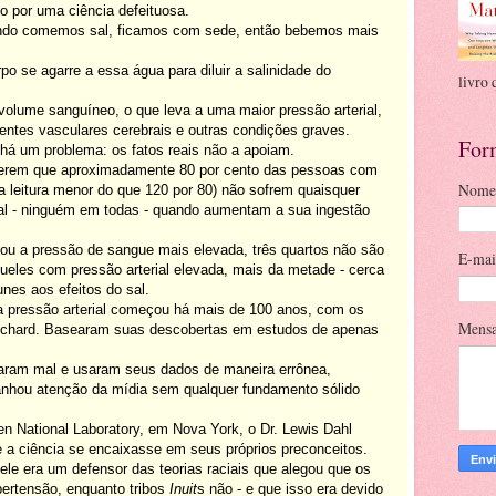
o por uma ciência defeituosa.
uando comemos sal, ficamos com sede, então bebemos mais
o se agarre a essa água para diluir a salinidade do
livro 
olume sanguíneo, o que leva a uma maior pressão arterial,
dentes vasculares cerebrais e outras condições graves.
For
 há um problema: os fatos reais não a apoiam.
ugerem que aproximadamente 80 por cento das pessoas com
Nome
ma leitura menor do que 120 por 80) não sofrem quaisquer
ial - ninguém em todas - quando aumentam a sua ingestão
 ou a pressão de sangue mais elevada, três quartos não são
E-ma
ueles com pressão arterial elevada, mais da metade - cerca
unes aos efeitos do sal.
 a pressão arterial começou há mais de 100 anos, com os
Mens
uchard. Basearam suas descobertas em estudos de apenas
taram mal e usaram seus dados de maneira errônea,
anhou atenção da mídia sem qualquer fundamento sólido
n National Laboratory, em Nova York, o Dr. Lewis Dahl
 a ciência se encaixasse em seus próprios preconceitos.
le era um defensor das teorias raciais que alegou que os
pertensão, enquanto tribos
Inuit
s não - e que isso era devido