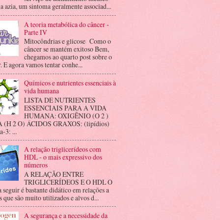
 a azia, um sintoma geralmente associad...
A teoria metabólica do câncer -
Parte IV
Mitocôndrias e glicose Como o
câncer se mantém exitoso Bem,
chegamos ao quarto post sobre o
. E agora vamos tentar conhe...
Químicos e nutrientes essenciais à
vida humana
LISTA DE NUTRIENTES
ESSENCIAIS PARA A VIDA
HUMANA: OXIGÊNIO (O 2 )
(H 2 O) ÁCIDOS GRAXOS: (lipídios)
3: ...
A relação triglicerídeos com
HDL - o mais expressivo dos
números
A RELAÇÃO ENTRE
TRIGLICERÍDEOS E O HDL O
a seguir é bastante didático em relações a
 que são muito utilizados e alvos d...
A segurança e a necessidade da