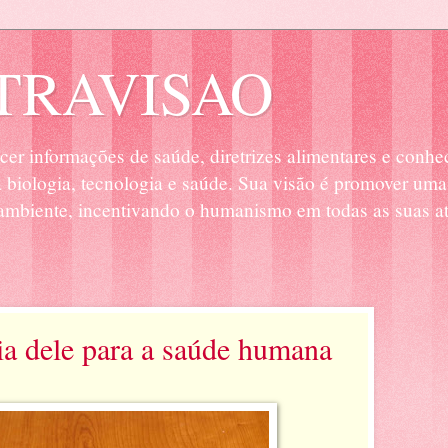
RAVISAO
cer informações de saúde, diretrizes alimentares e conhe
biologia, tecnologia e saúde. Sua visão é promover uma
mbiente, incentivando o humanismo em todas as suas at
ia dele para a saúde humana