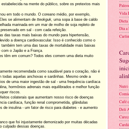
oi estabelecida na mente do público, sobre os pretextos mais
Paleo
Vida 
mou em todo o mundo. O coreano médio, por exemplo,
 Eles se alimentam de
tteokguk,
uma sopa à base de caldo
Dieta
relhada marinada em um mar de molho de soja repleto de
Dia a
 preservado em sal - com cada refeição.
as das taxas mais baixas do mundo para hipertensão,
Carli
devido a doença cardiovascular. Isso é conhecido como o
ul também tem uma das taxas de mortalidade mais baixas
e com o Japão e a França.
Car
ses têm em comum? Todos eles comem uma dieta muito
Suge
inic
lamente recomendada como saudável para o coração, não é
ali
m todas aquelas anchovas e sardinhas. Mesmo onde a
ícios de uma maior ingestão de sal - uma frequência cardíaca
Nutri 
ulina, hormônios adrenais mais equilibrados e melhor função
quer riscos.
Comid
 efeitos colaterais que aumentam nosso risco de doenças
Café 
cia cardíaca, função renal comprometida, glândulas
os de insulina - um fator de risco para diabetes - e aumento
Deli 
Carec
 branco que foi injustamente demonizado por muitas décadas
Cardá
ro culpado dessas doenças.