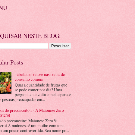
NU
QUISAR NESTE BLOG:
ular Posts
Tabela de frutose nas frutas de
consumo comum
Qual a quantidade de frutas que
se pode comer por dia? Uma
pergunta que volta e meia aparece
s pessoas preocupadas em...
os do preconceito I - A Maionese Zero
sterol
s do preconceito: Maionese Zero %
terol A maionese é um molho com uma
m um pouco controvertida. Seu nome po...