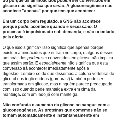
Só porque os aminoácidos
podem
ser convertidos em
glicose não significa que
serão
. A gluconeogênese não
acontece "apenas" por que tem que acontecer.
Em um corpo bem regulado, a GNG não acontece
porque
pode
; acontece quando é
necessário.
O
processo é impulsionado sob demanda, e não orientado
pela oferta.
O que isso significa? Isso significa que apenas porque
existem aminoácidos que entram no corpo, e alguns desses
aminoácidos
podem
ser convertidos em glicose não implica
que assim serão. E
especialmente
não significa que esta
conversão irá acontecer imediatamente após a
digestão. Lembre-se do que dissemos: a coluna vertebral de
glicerol dos triglicerídeos (gorduras!) também pode ser
transformada em glicose, mas ninguém parece preocupado
com isso quando pede manteiga extra em cima da
manteiga, com um lado já com manteiga.
Não confunda o aumento da glicose no sangue com a
gluconeogênese. As proteínas que comemos não se
tornam automaticamente e instantaneamente em