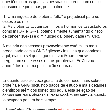
questões com as quais as pessoas se preocupam com o
consumo de proteínas, principalmente:
1.
Uma ingestão de proteína "alta" é prejudicial para os
ossos e os rins.
2.
As proteínas ativam caminhos e hormônios assustadores
como mTOR e IGF-1, potencialmente aumentando o risco
de câncer (IGF-1) e diminuição da longevidade (mTOR).
A maioria das pessoas provavelmente está muito mais
preocupada com a GNG / glicose / insulina que cobrimos
aqui, mas eu sei que alguns de vocês também se
perguntam sobre esses outros problemas. Então vou
abordá-los em uma publicação separada.
Enquanto isso, se você gostaria de conhecer mais sobre
proteína e GNG (incluindo dados de estudo e mais detalhes
científicos além dos fornecidos aqui), esta seleção de
ótimas leituras e vídeos vai fazer você muito feliz - e mantê-
lo ocupado por um bom tempo:
•
KetoGains: Gluconeogenesis
não vai te expulsar da