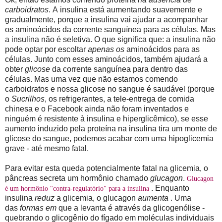
carboidratos
. A insulina está aumentando suavemente e
gradualmente, porque a insulina vai ajudar a acompanhar
os aminoácidos da corrente sanguínea para as células. Mas
a insulina não é seletiva. O que significa que: a insulina não
pode optar por escoltar
apenas os
aminoácidos para as
células. Junto com esses aminoácidos, também ajudará a
obter
glicose
da corrente sanguínea para dentro das
células. Mas uma vez que não estamos comendo
carboidratos e nossa glicose no sangue é saudável (porque
o
Sucrilhos
, os refrigerantes, a tele-entrega de comida
chinesa e o Facebook ainda não foram inventados e
ninguém é resistente à insulina e hiperglicêmico), se esse
aumento induzido pela proteína na insulina tira um monte de
glicose do sangue, podemos acabar com uma hipoglicemia
grave - até mesmo fatal.
Para evitar esta queda potencialmente fatal na glicemia, o
pâncreas secreta um hormônio chamado
glucagon
.
Glucagon
. Enquanto
é um hormônio "contra-regulatório" para a insulina
insulina
reduz
a glicemia, o glucagon
aumenta
. Uma
das
formas em
que a levanta é através da glicogenólise -
quebrando o glicogênio do fígado em moléculas individuais