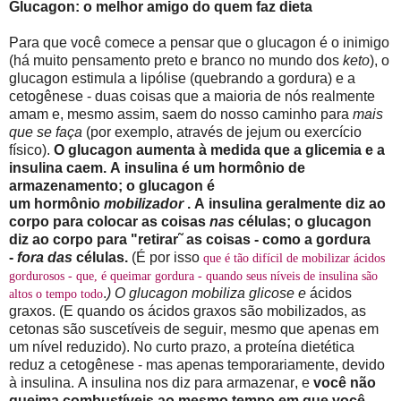
Glucagon: o melhor amigo do quem faz dieta
Para que você comece a pensar que o glucagon é o inimigo
(há muito pensamento preto e branco no mundo dos
keto
), o
glucagon estimula a lipólise (quebrando a gordura) e a
cetogênese - duas coisas que a maioria de nós realmente
amam e, mesmo assim, saem do nosso caminho para
mais
que se faça
(por exemplo, através de jejum ou exercício
físico).
O glucagon aumenta à medida que a glicemia e a
insulina caem. A insulina é um hormônio de
armazenamento; o glucagon é
um hormônio
mobilizador
. A insulina geralmente diz ao
corpo para colocar as coisas
nas
células; o glucagon
diz ao corpo para "retirar˜ as coisas - como a gordura
-
fora das
células.
(É por isso
que é tão difícil de mobilizar ácidos
gordurosos - que, é queimar gordura - quando seus níveis de insulina são
.
) O glucagon mobiliza glicose e
ácidos
altos o tempo todo
graxos. (E quando os ácidos graxos são mobilizados, as
cetonas são suscetíveis de seguir, mesmo que apenas em
um nível reduzido). No curto prazo, a proteína dietética
reduz a cetogênese - mas apenas temporariamente, devido
à insulina. A insulina nos diz para armazenar, e
você não
queima combustíveis ao mesmo tempo em que você