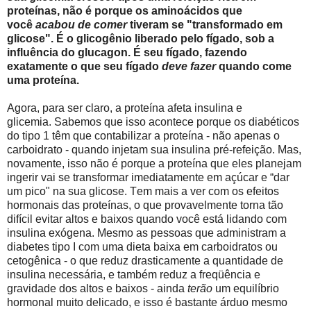
proteínas, não é porque os aminoácidos que
você
acabou de comer
tiveram se "transformado em
glicose". É o glicogênio liberado pelo fígado, sob a
influência do glucagon. É seu fígado, fazendo
exatamente o que seu fígado
deve fazer
quando come
uma proteína.
Agora, para ser claro, a proteína afeta insulina e
glicemia. Sabemos que isso acontece porque os diabéticos
do tipo 1 têm que contabilizar a proteína - não apenas o
carboidrato - quando injetam sua insulina pré-refeição. Mas,
novamente, isso não é porque a proteína que eles planejam
ingerir vai se transformar imediatamente em açúcar e “dar
um pico" na sua glicose. Tem mais a ver com os efeitos
hormonais das proteínas, o que provavelmente torna tão
difícil evitar altos e baixos quando você está lidando com
insulina exógena. Mesmo as pessoas que administram a
diabetes tipo I com uma dieta baixa em carboidratos ou
cetogênica - o que reduz drasticamente a quantidade de
insulina necessária, e também reduz a freqüência e
gravidade dos altos e baixos - ainda
terão
um equilíbrio
hormonal muito delicado, e isso é bastante árduo mesmo