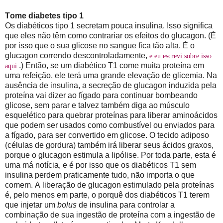
Tome diabetes tipo 1
Os diabéticos tipo 1 secretam pouca insulina. Isso significa
que eles não têm como contrariar os efeitos do glucagon. (É
por isso que o sua glicose no sangue fica tão alta. É o
glucagon correndo descontroladamente,
e eu escrevi sobre isso
.) Então, se um diabético T1 come muita proteína em
aqui
uma refeição, ele terá uma grande elevação de glicemia. Na
ausência de insulina, a secreção de glucagon induzida pela
proteína vai dizer ao fígado para continuar bombeando
glicose, sem parar e talvez também diga ao músculo
esquelético para quebrar proteínas para liberar aminoácidos
que podem ser usados como combustível ou enviados para
a fígado, para ser convertido em glicose. O tecido adiposo
(células de gordura) também irá liberar seus ácidos graxos,
porque o glucagon estimula a lipólise. Por toda parte, esta é
uma má notícia, e é por isso que os diabéticos T1 sem
insulina perdem praticamente tudo, não importa o que
comem. A liberação de glucagon estimulado pela proteínas
é, pelo menos em parte, o porquê dos diabéticos T1 terem
que injetar um
bolus
de insulina para controlar a
combinação de sua ingestão de proteína com a ingestão de