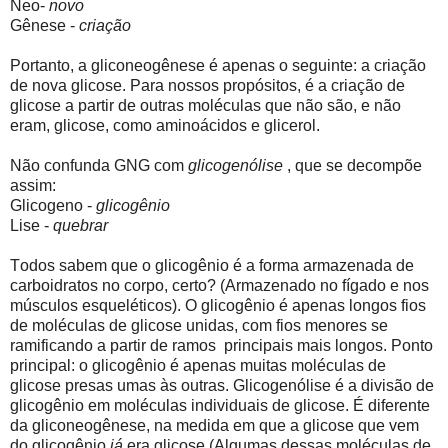
Neo-
novo
Gênese -
criação
Portanto, a gliconeogênese é apenas o seguinte: a criação
de nova glicose. Para nossos propósitos, é a criação de
glicose a partir de outras moléculas que não são, e não
eram, glicose, como aminoácidos e glicerol.
Não confunda GNG com
glicogenólise
, que se decompõe
assim:
Glicogeno -
glicogênio
Lise -
quebrar
Todos sabem que o glicogênio é a forma armazenada de
carboidratos no corpo, certo? (Armazenado no fígado e nos
músculos esqueléticos). O glicogênio é apenas longos fios
de moléculas de glicose unidas, com fios menores se
ramificando a partir de ramos
principais mais longos. Ponto
principal: o glicogênio é apenas muitas moléculas de
glicose presas umas às outras. Glicogenólise é a divisão de
glicogênio em moléculas individuais de glicose. É diferente
da gliconeogênese, na medida em que a glicose que vem
do glicogênio
já
era glicose.(Algumas dessas moléculas de