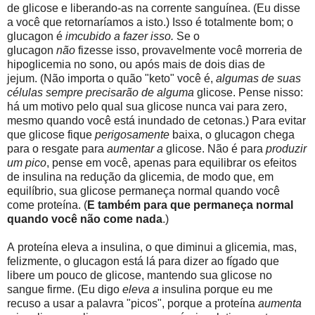
de glicose e liberando-as na corrente sanguínea. (Eu disse
a você que retornaríamos a isto.) Isso é totalmente bom; o
glucagon é
imcubido a fazer isso.
Se o
glucagon
não
fizesse isso, provavelmente você morreria de
hipoglicemia no sono, ou após mais de dois dias de
jejum. (Não importa o quão "keto" você é,
algumas de suas
células sempre precisarão de alguma
glicose. Pense nisso:
há um motivo pelo qual sua glicose nunca vai para zero,
mesmo quando você está inundado de cetonas.) Para evitar
que glicose fique
perigosamente
baixa, o glucagon chega
para o resgate para
aumentar a
glicose. Não é para
produzir
um pico
, pense em você, apenas para equilibrar os efeitos
de insulina na redução da glicemia, de modo que, em
equilíbrio, sua glicose permaneça normal quando você
come proteína. (
E também para que permaneça normal
quando você não come nada
.)
A proteína eleva a insulina, o que diminui a glicemia, mas,
felizmente, o glucagon está lá para dizer ao fígado que
libere um pouco de glicose, mantendo sua glicose no
sangue firme. (Eu digo
eleva a
insulina porque eu me
recuso a usar a palavra "picos", porque a proteína
aumenta