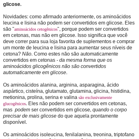
glicose.
Novidades: como afirmado anteriormente, os aminoácidos
leucina e lisina não podem ser convertidos em glicose. Eles
são "
", porque podem ser convertidos
aminoácidos cetogênicos
em cetonas, mas não em glicose. Isso significa que você
deve correr para sua loja favorita de suplementos e comprar
um monte de leucina e lisina para aumentar seus níveis de
cetona?
Não
. Como estes não são automaticamente
convertidos em cetonas
- da mesma forma que os
aminoácidos glicogênicos não são convertidos
automaticamente em glicose
.
Os aminoácidos alanina, arginina, asparagina, ácido
aspártico, cisteína, glutamato, glutamina, glicina, histidina,
metionina, prolina, serina e valina
são exclusivamente
. Eles não podem ser convertidos em cetonas,
glucogênicos
mas
podem
ser convertidos em glicose,
quando o corpo
precisar de mais glicose
do que aquela prontamente
disponível.
Os aminoácidos isoleucina, fenilalanina, treonina, triptofano