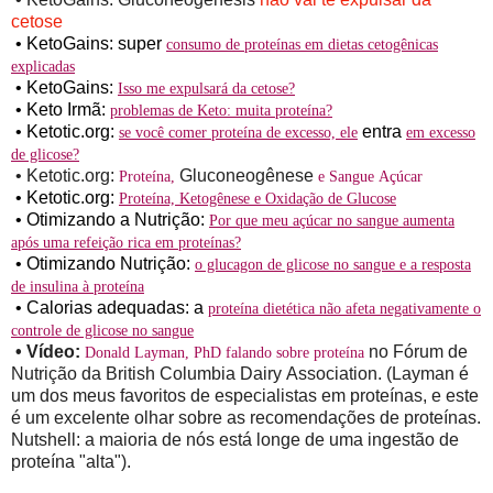
cetose
•
KetoGains: super
consumo de proteínas em dietas cetogênicas
explicadas
•
KetoGains:
Isso me expulsará da cetose?
•
Keto Irmã:
problemas de Keto: muita proteína?
•
Ketotic.org:
entra
se você comer proteína de excesso, ele
em excesso
de glicose?
•
Ketotic.org:
Gluconeogênese
Proteína,
e Sangue Açúcar
•
Ketotic.org:
Proteína, Ketogênese e Oxidação de Glucose
•
Otimizando a Nutrição:
Por que meu açúcar no sangue aumenta
após uma refeição rica em proteínas?
•
Otimizando Nutrição:
o glucagon de glicose no sangue e a resposta
de insulina à proteína
•
Calorias adequadas: a
proteína dietética não afeta negativamente o
controle de glicose no sangue
•
Vídeo:
no Fórum de
Donald Layman, PhD falando sobre proteína
Nutrição da British Columbia Dairy Association. (Layman é
um dos meus favoritos de especialistas em proteínas, e este
é um excelente olhar sobre as recomendações de proteínas.
Nutshell: a maioria de nós está longe de uma ingestão de
proteína "alta").