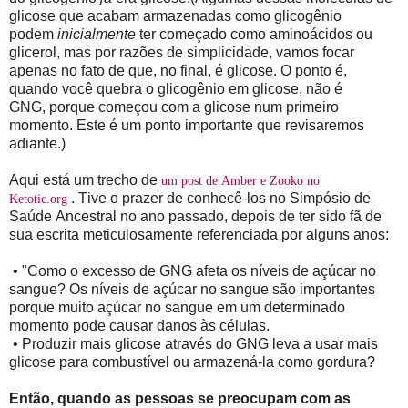
glicose que acabam armazenadas como glicogênio
podem
inicialmente
ter começado como aminoácidos ou
glicerol, mas por razões de simplicidade, vamos focar
apenas no fato de que, no final, é glicose. O ponto é,
quando você quebra o glicogênio em glicose, não é
GNG, porque começou com a glicose num primeiro
momento. Este é um ponto importante que revisaremos
adiante.)
Aqui está um trecho de
um post de Amber e Zooko no
. Tive o prazer de conhecê-los no Simpósio de
Ketotic.org
Saúde Ancestral no ano passado, depois de ter sido fã de
sua escrita meticulosamente referenciada por alguns anos:
•
"Como o excesso de GNG afeta os níveis de açúcar no
sangue? Os níveis de açúcar no sangue são importantes
porque muito açúcar no sangue em um determinado
momento pode causar danos às células.
•
Produzir mais glicose através do GNG leva a usar mais
glicose para combustível ou armazená-la como gordura?
Então, quando as pessoas se preocupam com as