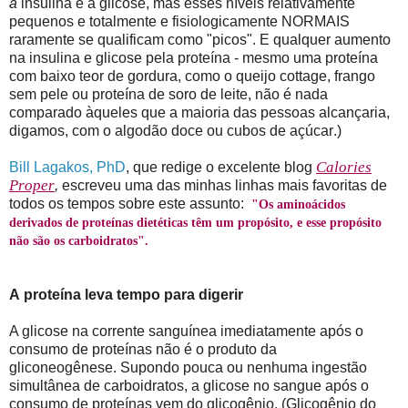
a
insulina e a glicose, mas esses níveis relativamente
pequenos e totalmente e fisiologicamente NORMAIS
raramente se qualificam como "picos". E qualquer aumento
na insulina e glicose pela proteína - mesmo uma proteína
com baixo teor de gordura, como o queijo cottage, frango
sem pele ou proteína de soro de leite, não é nada
comparado àqueles que a maioria das pessoas alcançaria,
digamos, com o algodão doce ou cubos de açúcar.)
Calories
Bill Lagakos, PhD
, que redige o excelente blog
Proper
,
escreveu uma das minhas linhas mais favoritas de
todos os tempos sobre este assunto:
"Os aminoácidos
derivados de proteínas dietéticas têm um propósito, e esse propósito
não são os carboidratos".
A proteína leva tempo para digerir
A glicose na corrente sanguínea imediatamente após o
consumo de proteínas não é o produto da
gliconeogênese. Supondo pouca ou nenhuma ingestão
simultânea de carboidratos, a glicose no sangue após o
consumo de proteínas vem do glicogênio. (Glicogênio do