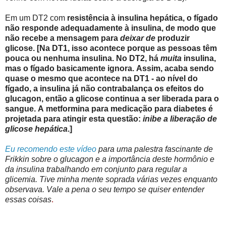
Em um DT2 com
resistência à insulina hepática, o fígado
não responde adequadamente à insulina, de modo que
não recebe a mensagem para
deixar de
produzir
glicose. [Na DT1, isso acontece porque as pessoas têm
pouca ou nenhuma insulina. No DT2, há
muita
insulina,
mas o fígado basicamente ignora. Assim, acaba sendo
quase o mesmo que acontece na DT1 - ao nível do
fígado, a insulina já não contrabalança os efeitos do
glucagon, então a glicose continua a ser liberada para o
sangue. A metformina para medicação para diabetes é
projetada para atingir esta questão:
inibe a liberação de
glicose hepática
.]
Eu recomendo este vídeo
para uma palestra fascinante de
Frikkin sobre o glucagon e a importância deste hormônio e
da insulina trabalhando em conjunto para regular a
glicemia. Tive minha mente soprada várias vezes enquanto
observava. Vale a pena o seu tempo se quiser entender
.
essas coisas