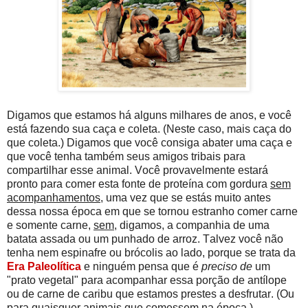
Digamos que estamos há alguns milhares de anos, e você
está fazendo sua caça e coleta. (Neste caso, mais caça do
que coleta.) Digamos que você consiga abater uma caça e
que você tenha também seus amigos tribais para
compartilhar esse animal. Você provavelmente estará
pronto para comer esta fonte de proteína com gordura
sem
acompanhamentos
, uma vez que se estás muito antes
dessa nossa época em que se tornou estranho comer carne
e somente carne,
sem
, digamos, a companhia de uma
batata assada ou um punhado de arroz. Talvez você não
tenha nem espinafre ou brócolis ao lado, porque se trata da
Era Paleolítica
e ninguém pensa que é
preciso de
um
"prato vegetal" para acompanhar essa porção de antílope
ou de carne de caribu que estamos prestes a desfrutar. (Ou
para quaisquer animais que comessem na época.)