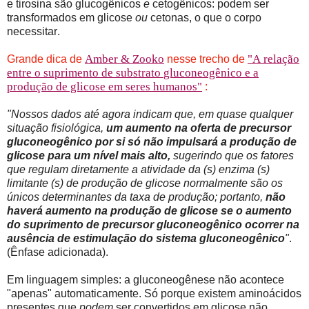
e tirosina são glucogênicos
e
cetogênicos: podem ser
transformados em glicose
ou
cetonas, o que o corpo
necessitar.
Amber & Zooko
"A relação
Grande dica de
nesse trecho de
entre o suprimento de substrato
gluconeogênico
e a
produção de glicose em seres humanos"
:
"Nossos dados até agora indicam que, em quase qualquer
situação fisiológica,
um aumento na oferta de precursor
gluconeogênico por si só não impulsará a produção de
glicose para um nível mais alto,
sugerindo que os fatores
que regulam diretamente a atividade da (s) enzima (s)
limitante (s) de produção de glicose normalmente são os
únicos determinantes da taxa de produção; portanto,
não
haverá aumento na produção de glicose se o aumento
do suprimento de precursor gluconeogênico ocorrer na
ausência de estimulação do sistema gluconeogênico
"
.
(Ênfase adicionada).
Em linguagem simples: a gluconeogênese não acontece
"apenas" automaticamente. Só porque existem aminoácidos
presentes que
podem
ser convertidos em glicose não