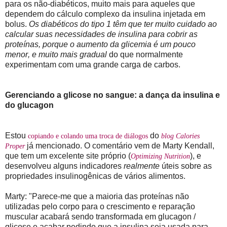
para os não-diabéticos, muito mais para aqueles que
dependem do cálculo complexo da insulina injetada em
bolus.
Os diabéticos do tipo 1 têm que ter muito cuidado ao
calcular suas necessidades de insulina para cobrir as
proteínas, porque o aumento da glicemia é um pouco
menor, e muito mais gradual
do que normalmente
experimentam com uma grande carga de carbos.
Gerenciando a glicose no sangue: a dança da insulina e
do glucagon
Estou
do
copiando e colando uma troca de diálogos
blog Calories
já mencionado. O comentário vem de Marty Kendall,
Proper
que tem um excelente site próprio (
), e
Optimizing Nutrition
desenvolveu alguns indicadores
realmente
úteis sobre as
propriedades insulinogênicas de vários alimentos.
Marty: "Parece-me que a maioria das proteínas não
utilizadas pelo corpo para o crescimento e reparação
muscular acabará sendo transformada em glucagon /
glicose e acabar pedindo que a insulina seja usada para