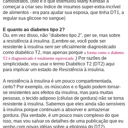
carboidratos. (Isto é o que estimulou Marty Kendall a
começar a criar seu índice de insumos super-extra-incrível
de alimentos - era para ajudar sua esposa, que tinha DT1, a
regular sua glicose no sangue)
E quanto ao diabetes tipo 2?
Ou, em vez disso, não "diabetes tipo 2", per se, mas sobre
a
resistência à insulina.
(Lembre-se, você pode ser
resistente à insulina sem ser oficialmente diagnosticado
como diabético T2, mas apenas porque
a forma como o diabetes
.) Por razões de
T2 é diagnosticado é totalmente equivocada
simplicidade, vou usar o termo Diabético T2 (DT2) aqui
para
implicar
um estado de
Resistência
à insulina.
A resistência à insulina é um pouco compartimentada,
certo? Por exemplo, os músculos e o fígado podem tornar-
se resistentes aos efeitos da insulina, mas para muitas
pessoas, o tecido adiposo (células de gordura) não se torna
resistente à insulina. Sabemos que eles ainda são sensíveis
à insulina porque continuam a absorver e armazenar
gordura. (Na verdade, é um pouco mais complexo do que
isso, mas vou salvar os detalhes de uma publicação que eu
venho com novas idéias sobre a etiologia do DT2).