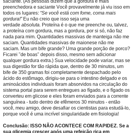
saciante. (As pessoas dizem que a gordura é mais
preenchedora e saciante Você provavelmente já viu isso em
todos os lugares:
“Se você está com fome, coma mais
gordura!”
Eu não creio que isso seja uma
verdade
absoluta.
Proteína é o que me preenche ou, talvez,
a proteína com gordura, mas a gordura, por si só, não faz
nada para mim. Quantidades massivas de manteiga não me
saciam. Quantidades massivas de maionese não me
saciam. Mas um bife grande? Uma grande porção de porco?
Ficarei "de boas" depois disso, mesmo sem adicionar
qualquer gordura extra.) Sua velocidade pode variar, mas se
sua digestão for tão rápida que, dentro de 30 minutos, um
bife de 350 gramas foi completamente despachado pelo
ácido do estômago, dirigiu-se para o intestino delgado
e
os
aminoácidos individuais foram absorvidos na circulação do
sistema portal para serem entregues ao fígado, e o fígado os
converteu em glicose e eles foram enviados para a corrente
sanguínea - tudo dentro de efêmeros 30 minutos - então
você, meu amigo, deve desafiar os cientistas para estudá-lo,
porque você é uma incrível singularidade em fisiologia!
Conclusão: ISSO NÃO ACONTECE COM RAPIDEZ. Se a
sua glicemia crescer após uma refeição rica em