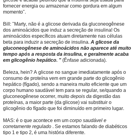
fornecer energia ou armazenar como gordura em algum
momento".
Bill: "Marty, não é a glicose derivada da gluconeogênese
dos aminoácidos que induz a secreção de insulina! Os
aminoácidos específicos atuam diretamente nas células
beta para induzir a secreção de insulina.
A glicose da
gluconeogênese de aminoácidos não aparece até muito
tempo após a resposta da insulina, e geralmente acaba
em glicogênio hepático. "
(Ênfase adicionada).
Beleza, hein? A glicose no sangue imediatamente após o
consumo de proteína vem em grande parte do glicogênio
hepático (fígado), sendo a maneira muito eficiente que um
corpo humano saudável tem para se regular, se/quando a
gluconeogênese ocorrer, muito
depois da
digestão das
proteínas, a maior parte (da glicose) vai substituir o
glicogênio do fígado que foi diminuído em primeiro lugar.
MAS: é o que acontece em um
corpo saudável e
corretamente regulado
. Se estamos falando de diabéticos
tipo 1 e tipo 2, é uma história diferente.