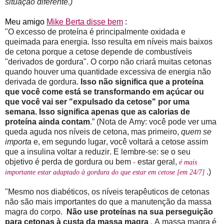
situação diferente.)
Meu amigo
Mike Berta disse bem
:
"O excesso de proteína é principalmente oxidada e
queimada para energia. Isso resulta em níveis mais baixos
de cetona porque a cetose depende de combustíveis
"derivados de gordura". O corpo não criará muitas cetonas
quando houver uma quantidade excessiva de energia não
derivada de gordura.
Isso não significa que a proteína
que você come está se transformando em açúcar ou
que você vai ser "expulsado da cetose" por uma
semana. Isso significa apenas que as calorias de
proteína ainda contam
.” (Nota de Amy: você pode ver uma
queda aguda nos níveis de cetona, mas primeiro,
quem se
importa
e, em segundo lugar, você voltará a cetose assim
que a insulina voltar a reduzir. E lembre-se: se o seu
objetivo é perda de gordura ou bem
estar geral,
-
é mais
.)
importante estar adaptado à gordura do que estar em cetose [em 24/7]
"Mesmo nos diabéticos, os níveis terapêuticos de cetonas
não são mais importantes do que a manutenção da massa
magra do corpo.
Não use proteínas na sua perseguição
para cetonas à custa da massa magra
. A massa magra é