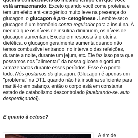
está armazenando
. Exceto quando você come proteína e
tem um efeito anti-cetogênico muito leve na presença do
glucagon, o
glucagon é
pro-
cetogênese
. Lembre-se: o
glucagon é um hormônio
contra-regulador
para a insulina. À
medida que os níveis de insulina diminuem, os níveis de
glucagon aumentam. Exceto em resposta à proteína
dietética, o glucagon geralmente aumenta quando não
temos combustível entrando: no intervalo das refeições,
durante a noite, durante um jejum, etc. Ele faz isso para que
possamos nos "alimentar" da nossa glicose e gordura
armazenadas durante esses períodos. Esse é o ponto
todo.
Nós gostamos do
glucagon. (Glucagon é apenas um
"problema" na DT1, quando não há insulina suficiente para
mantê-lo em balanço, então o corpo está em constante
estado de catabolismo descontrolado
[quebrando-se, auto
desperdiçando]
).
E quanto à cetose?
Além de