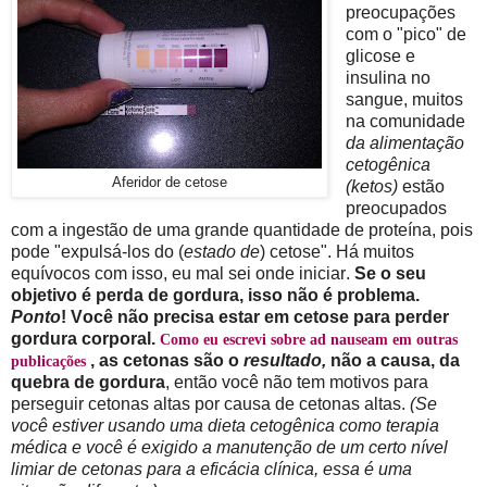
preocupações
com o "pico" de
glicose e
insulina no
sangue, muitos
na comunidade
da alimentação
cetogênica
Aferidor de cetose
(ketos)
estão
preocupados
com a ingestão de uma grande quantidade de proteína, pois
pode "expulsá-los do (
estado de
) cetose". Há muitos
equívocos com isso, eu mal sei onde iniciar.
Se o seu
objetivo é perda de gordura, isso não é problema.
Ponto
! Você não precisa estar em cetose para perder
gordura corporal.
Como eu escrevi sobre ad nauseam em outras
, as cetonas são o
resultado,
não a causa, da
publicações
quebra de gordura
, então você não tem motivos para
perseguir cetonas altas por causa de cetonas altas.
(Se
você estiver usando uma dieta cetogênica como terapia
médica e você é exigido a manutenção de um certo nível
limiar de cetonas para a eficácia clínica, essa é uma