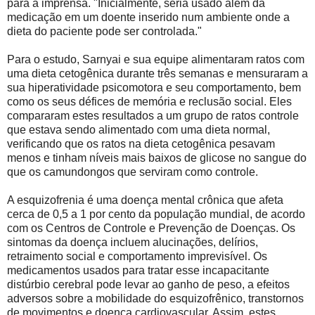
para a imprensa. "Inicialmente, seria usado além da
medicação em um doente inserido num ambiente onde a
dieta do paciente pode ser controlada."
Para o estudo, Sarnyai e sua equipe alimentaram ratos com
uma dieta cetogênica durante três semanas e mensuraram a
sua hiperatividade psicomotora e seu comportamento, bem
como os seus défices de memória e reclusão social. Eles
compararam estes resultados a um grupo de ratos controle
que estava sendo alimentado com uma dieta normal,
verificando que os ratos na dieta cetogênica pesavam
menos e tinham níveis mais baixos de glicose no sangue do
que os camundongos que serviram como controle.
A esquizofrenia é uma doença mental crônica que afeta
cerca de 0,5 a 1 por cento da população mundial, de acordo
com os Centros de Controle e Prevenção de Doenças. Os
sintomas da doença incluem alucinações, delírios,
retraimento social e comportamento imprevisível. Os
medicamentos usados ​​para tratar esse incapacitante
distúrbio cerebral pode levar ao ganho de peso, a efeitos
adversos sobre a mobilidade do esquizofrênico, transtornos
de movimentos e doença cardiovascular. Assim, estes