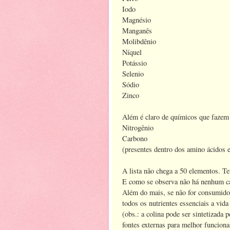
Iodo
Magnésio
Manganês
Molibdênio
Níquel
Potássio
Selenio
Sódio
Zinco
Além é claro de químicos que faze
Nitrogênio
Carbono
(presentes dentro dos amino ácidos e
A lista não chega a 50 elementos. T
E como se observa não há nenhum ca
Além do mais, se não for consumido
todos os nutrientes essenciais a vida
(obs.: a colina pode ser sintetizada
fontes externas para melhor funcion