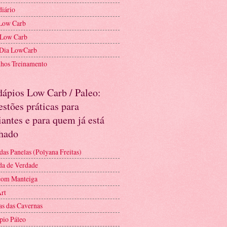
diário
Low Carb
 Low Carb
 Dia LowCarb
nhos Treinamento
dápios Low Carb / Paleo:
stões práticas para
iantes e para quem já está
nhado
das Panelas (Polyana Freitas)
a de Verdade
com Manteiga
Art
as das Cavernas
pio Páleo