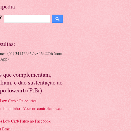
ipedia
sultas:
ones: (51) 34142256 / 984642256 (com
sApp)
es que complementam,
liam, e dão sustentação ao
po lowcarb (PtBr)
 Low Carb e Paleolitica
r Tanquinho - Você no controle do seu
s Low Carb Paleo no Facebook
l Brasil