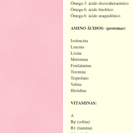
Ômega-3: ácido docosahexaenóico
Ômega-6: ácido linoléico
Ômega-6: ácido araquidônico
AMINO ÁCIDOS: (proteínas)
Isoleucina
Leucina
Lisina
Metionina
Fenilalanina
Treonina
Triptofano
Valina
Histidina
VITAMINAS:
A
Bp (colina)
B1 (tiamina)