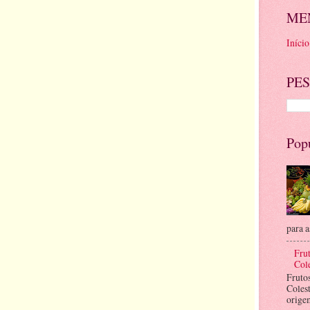
ME
Início
PES
Pop
para a
Frut
Cole
Fruto
Coles
orige