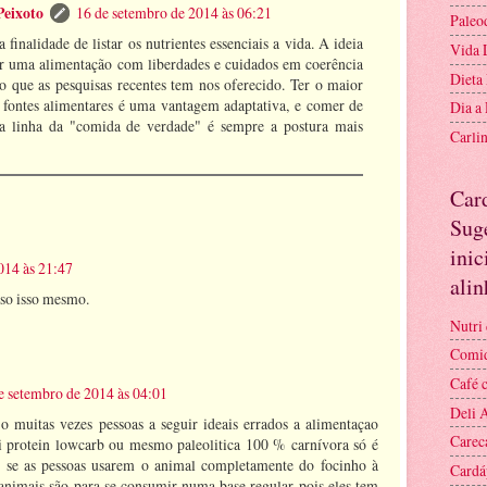
Peixoto
16 de setembro de 2014 às 06:21
Paleo
finalidade de listar os nutrientes essenciais a vida. A ideia
Vida 
er uma alimentação com liberdades e cuidados em coerência
Dieta
 que as pesquisas recentes tem nos oferecido. Ter o maior
 fontes alimentares é uma vantagem adaptativa, e comer de
Dia a
a linha da "comida de verdade" é sempre a postura mais
Carli
Car
Suge
inic
014 às 21:47
ali
 so isso mesmo.
Nutri 
Comid
Café 
e setembro de 2014 às 04:01
Deli 
o muitas vezes pessoas a seguir ideais errados a alimentaçao
Carec
hi protein lowcarb ou mesmo paleolitica 100 % carnívora só é
se as pessoas usarem o animal completamente do focinho à
Cardá
 animais são para se consumir numa base regular pois eles tem