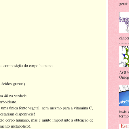
geral:
câncer
m a composição do corpo humano:
ÁGUA 
Ômega-
 ácidos graxos)
em 48 na verdade.
rboidrato.
 uma única fonte vegetal, nem mesmo para a vitamina C,
texto 
 estariam disponíveis!
termos
 pelo corpo humano, mas é muito importante a obtenção de
amento metabólico).