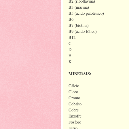
B2 (riboflavina)
B3 (niacina)
B5 (ácido patotênico)
B6
B7 (biotina)
B9 (ácido fólico)
B12
C
D
E
K
MINERAIS:
Cálcio
Cloro
Cromo
Cobalto
Cobre
Enxofre
Fósforo
Ferro