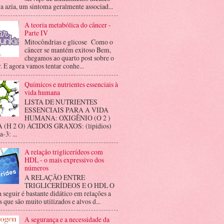
 a azia, um sintoma geralmente associad...
A teoria metabólica do câncer -
Parte IV
Mitocôndrias e glicose Como o
câncer se mantém exitoso Bem,
chegamos ao quarto post sobre o
. E agora vamos tentar conhe...
Químicos e nutrientes essenciais à
vida humana
LISTA DE NUTRIENTES
ESSENCIAIS PARA A VIDA
HUMANA: OXIGÊNIO (O 2 )
(H 2 O) ÁCIDOS GRAXOS: (lipídios)
3: ...
A relação triglicerídeos com
HDL - o mais expressivo dos
números
A RELAÇÃO ENTRE
TRIGLICERÍDEOS E O HDL O
a seguir é bastante didático em relações a
 que são muito utilizados e alvos d...
A segurança e a necessidade da