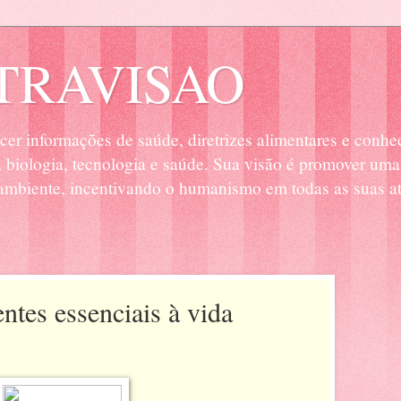
RAVISAO
cer informações de saúde, diretrizes alimentares e conhe
biologia, tecnologia e saúde. Sua visão é promover uma
mbiente, incentivando o humanismo em todas as suas at
ntes essenciais à vida