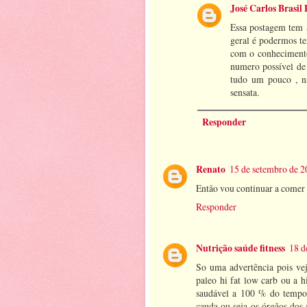
José Carlos Brasil 
Essa postagem tem a 
geral é podermos t
com o conhecimento
numero possível de
tudo um pouco , n
sensata.
Responder
Renato
15 de setembro de 2
Então vou continuar a comer
Responder
Nutrição saúde fitness
18 d
So uma advertência pois vej
paleo hi fat low carb ou a 
saudável a 100 % do tempo 
cauda ou seja os órgãos dos