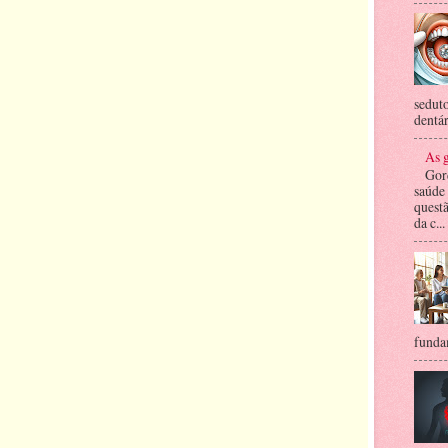
seduto
dentár
As g
Gor
saúde
questã
da c...
fundam