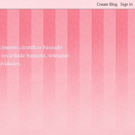
cimento científico baseado
 sociedade humana, tolerante
ividades.