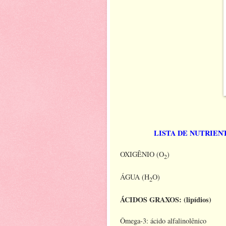
LISTA DE NUTRIEN
OXIGÊNIO (O
)
2
ÁGUA (H
O)
2
ÁCIDOS GRAXOS: (lipídios)
Ômega-3: ácido alfalinolênico