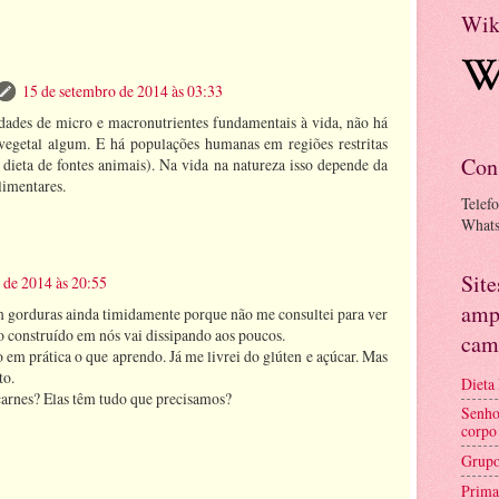
Wik
15 de setembro de 2014 às 03:33
idades de micro e macronutrientes fundamentais à vida, não há
egetal algum. E há populações humanas em regiões restritas
Con
dieta de fontes animais). Na vida na natureza isso depende da
limentares.
Telef
What
Sit
 de 2014 às 20:55
amp
 gorduras ainda timidamente porque não me consultei para ver
 construído em nós vai dissipando aos poucos.
cam
 em prática o que aprendo. Já me livrei do glúten e açúcar. Mas
to.
Dieta
carnes? Elas têm tudo que precisamos?
Senho
corpo
Grupo
Prima