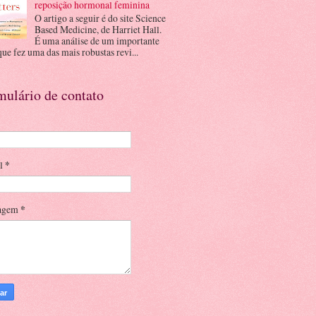
reposição hormonal feminina
O artigo a seguir é do site Science
Based Medicine, de Harriet Hall.
É uma análise de um importante
que fez uma das mais robustas revi...
mulário de contato
il
*
agem
*