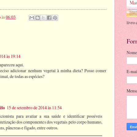
o
às
06:03
livro 
For
Nome
014 às 19:14
apareceu aqui.
reciso adicionar nenhum vegetal à minha dieta? Posso comer
E-ma
imal, de todas as espécies?
Mens
êlo
15 de setembro de 2014 às 11:54
cionista para avaliar a sua saúde e identificar possíveis
tetização dos componentes dos vegetais pelo corpo humano,
ns, pâncreas e fígado, entre outros.