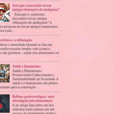
Será que é necessário trocar
antigas obturações de amálgama?
Será que é, realmente,
necessário trocar antigas
obturações de amálgama? A
ra proposta de trocar antigos tratamentos
ios reali...
orduras e a inflamação
duras e imunidade Quando se fala em
 cardiovascular sempre vem a tona a
o das gorduras - sejam elas alimentares ou
Saude e humanismo
Saúde e Humanismo:
Promovendo Conhecimento e
Sustentabilidade na Sociedade A
saúde e o humanismo são pilares
entais para a construção ...
Refluxo gastroesofágico: uma
abordagem pela alimentação
E ste artigo fala sobre um dos
sintomas mais comuns em um
serviço de atendimento médico