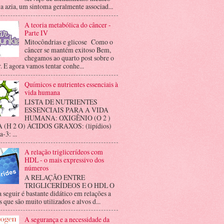
 a azia, um sintoma geralmente associad...
A teoria metabólica do câncer -
Parte IV
Mitocôndrias e glicose Como o
câncer se mantém exitoso Bem,
chegamos ao quarto post sobre o
. E agora vamos tentar conhe...
Químicos e nutrientes essenciais à
vida humana
LISTA DE NUTRIENTES
ESSENCIAIS PARA A VIDA
HUMANA: OXIGÊNIO (O 2 )
(H 2 O) ÁCIDOS GRAXOS: (lipídios)
3: ...
A relação triglicerídeos com
HDL - o mais expressivo dos
números
A RELAÇÃO ENTRE
TRIGLICERÍDEOS E O HDL O
a seguir é bastante didático em relações a
 que são muito utilizados e alvos d...
A segurança e a necessidade da