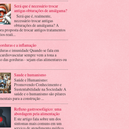
Será que é necessário trocar
antigas obturações de amálgama?
Será que é, realmente,
necessário trocar antigas
obturações de amálgama? A
ra proposta de trocar antigos tratamentos
ios reali...
orduras e a inflamação
duras e imunidade Quando se fala em
 cardiovascular sempre vem a tona a
o das gorduras - sejam elas alimentares ou
Saude e humanismo
Saúde e Humanismo:
Promovendo Conhecimento e
Sustentabilidade na Sociedade A
saúde e o humanismo são pilares
entais para a construção ...
Refluxo gastroesofágico: uma
abordagem pela alimentação
E ste artigo fala sobre um dos
sintomas mais comuns em um
serviço de atendimento médico