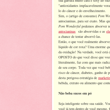
sua garrafa muito cara e sexy do suc
"antioxidantes implacavelmente voraz
lo do câncer e do envelhecimento.
Pom Won
Sim, o (artigo de consumo)
antocianinas, para ser exato. Mas q
Pom Wonderful
podemos absorver n
antocianinas
são absorvidas e as
el
a chance de tentar absorvê-las.
Então, o que você realmente absorve 
qu
líquido de cor roxa? Uma enorme
da oxidação! Na verdade, você está 
OPOSTO do que você disse que você
literalmente, faz com que mais radi
de seu corpo. Toda vez que você beb
risco de câncer, diabetes, ganho de 
desta perigosa estratégia de
marketi
bebida, extrato ou alimento que cont
Não beba sucos em pó
Seja inteligente sobre sua saúde. V
você já tem dentro de você mesmo. C