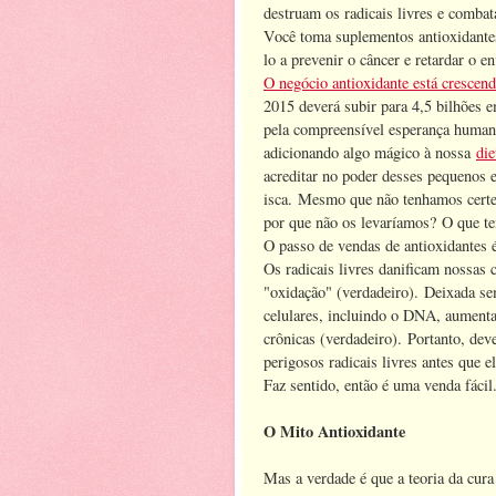
destruam os radicais livres e comba
Você toma suplementos antioxidantes
lo a prevenir o câncer e retardar o 
O negócio antioxidante está crescen
2015 deverá subir para 4,5 bilhões
pela compreensível esperança huma
adicionando algo mágico à nossa
die
acreditar no poder desses pequenos 
isca. Mesmo que não tenhamos certe
por que não os levaríamos? O que t
O passo de vendas de antioxidantes 
Os radicais livres danificam nossas 
"oxidação" (verdadeiro). Deixada se
celulares, incluindo o DNA, aumenta
crônicas (verdadeiro). Portanto, de
perigosos radicais livres antes que e
Faz sentido, então é uma venda fácil
O Mito Antioxidante
Mas a verdade é que a teoria da cura