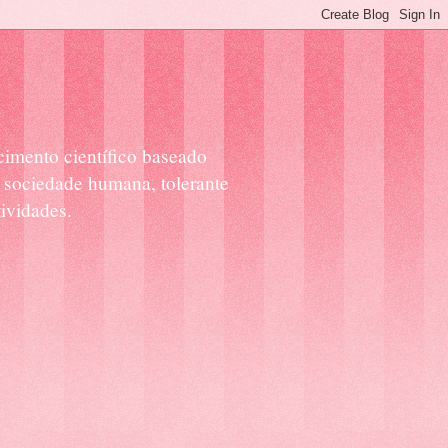
cimento científico baseado
 sociedade humana, tolerante
ividades.