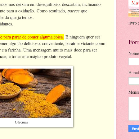
nados nos deixam em desequilibrio, descartam, inclinando
parece
nte para a oxidação. Como resultado,
que
te do que já temos.
livro 
idantes.
e para parar de comer alguma coisa.
E ninguém quer ser
For
mer algo tão delicioso, conveniente, barato e viciante como
ar e a farinha. Uma mensagem muito mais doce para ser
Nome
car, e tome este mágico produto vegetal.
E-ma
Mens
Cúrcuma