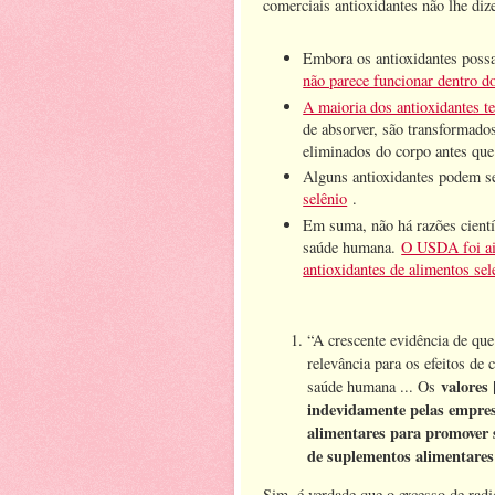
comerciais antioxidantes não lhe diz
Embora os antioxidantes poss
não parece funcionar dentro 
A maioria dos antioxidantes t
de absorver, são transformado
eliminados do corpo antes que
Alguns antioxidantes podem se
selênio
.
Em suma, não há razões cientí
saúde humana.
O USDA foi ai
antioxidantes de alimentos sel
“A crescente evidência de que
relevância para os efeitos de 
valores 
saúde humana ... Os
indevidamente pelas empres
alimentares para promover 
de suplementos alimentares 
Sim, é verdade que o excesso de radi