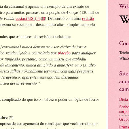
Wik
ria da cúrcuma) é apenas um exemplo de um extrato de
eiro para muitas pessoas; uma porção de 4 onças (120 ml) de
le Foods
custará US $ 4,00
! De acordo com uma
revisão
 mesmo se você tomar doses muito altas, simplesmente ela
udos que os autores da revisão concluíram:
Con
 [curcumina] nunca demonstrou ser efetiva de forma
nico randomizado e controlado por
placebo
para qualquer
Telef
What
r tipificado, portanto, como um míssil que explodiu
de lançamento, nunca atingindo a atmosfera ou o (s) alvo
a essas falhas normalmente terminem com mais pesquisas
Sit
 terapêutico, aparentemente não têm dissuadido
amp
em seu desenvolvimento ".
cam
Dieta
 complicado do que isso - talvez o poder da lógica de lucros
Senho
corpo
bre (*)
Grupo
empresa de esmagamento do romã quer que você acredite que
Prima