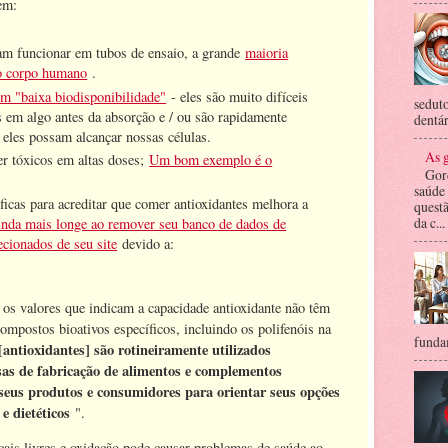
em:
am funcionar em tubos de ensaio, a grande
maioria
do corpo humano
.
em "baixa biodisponibilidade"
- eles são muito difíceis
seduto
s em algo antes da absorção e / ou são rapidamente
dentár
 eles possam alcançar nossas células.
As g
r tóxicos em altas doses;
Um bom exemplo é o
Gor
saúde
ficas para acreditar que comer antioxidantes melhora a
questã
da c...
nda mais longe ao remover seu banco de dados de
ecionados de seu site
devido a:
 os valores que indicam a capacidade antioxidante não têm
compostos bioativos específicos, incluindo os polifenóis na
fundam
[antioxidantes] são rotineiramente utilizados
as de fabricação de alimentos e complementos
seus produtos e consumidores para orientar seus opções
e dietéticos
".
cais livres e oxidação pode causar problemas de saúde ao