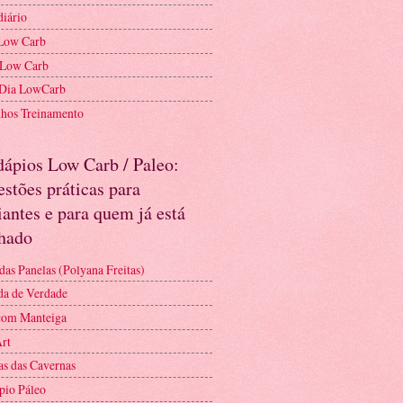
diário
Low Carb
 Low Carb
 Dia LowCarb
nhos Treinamento
dápios Low Carb / Paleo:
stões práticas para
iantes e para quem já está
nhado
das Panelas (Polyana Freitas)
a de Verdade
com Manteiga
Art
as das Cavernas
pio Páleo