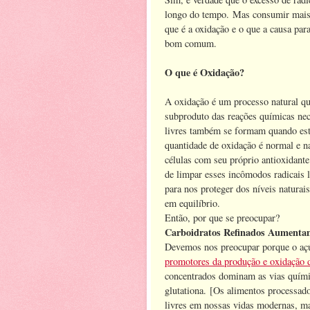
longo do tempo. Mas consumir mais 
que é a oxidação e o que a causa par
bom comum.
O que é Oxidação?
A oxidação é um processo natural q
subproduto das reações químicas nece
livres também se formam quando est
quantidade de oxidação é normal e n
células com seu próprio antioxidante
de limpar esses incômodos radicais l
para nos proteger dos níveis naturai
em equilíbrio.
Então, por que se preocupar?
Carboidratos Refinados Aumenta
Devemos nos preocupar porque o aç
promotores da produção e oxidação de
concentrados dominam as vias químic
glutationa. [Os alimentos processad
livres em nossas vidas modernas, ma