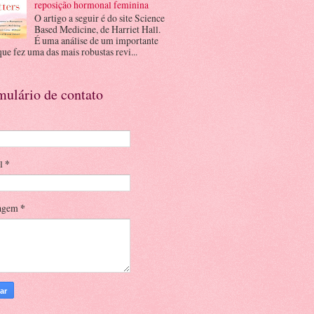
reposição hormonal feminina
O artigo a seguir é do site Science
Based Medicine, de Harriet Hall.
É uma análise de um importante
que fez uma das mais robustas revi...
mulário de contato
il
*
agem
*