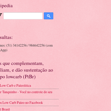
ipedia
sultas:
ones: (51) 34142256 / 984642256 (com
sApp)
es que complementam,
liam, e dão sustentação ao
po lowcarb (PtBr)
 Low Carb e Paleolitica
r Tanquinho - Você no controle do seu
s Low Carb Paleo no Facebook
l Brasil