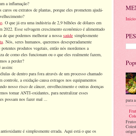
tam a inflamação?
ME
 caros ou extratos de plantas, porque eles prometem ajudá-
envelhecimento?
Início
do
. O que já era uma indústria de 2,9 bilhões de dólares em
 em 2022. Esse selvagem crescimento econômico é alimentado
PES
na de que podemos melhorar a nossa
saúde
simplesmente
ta
. Nós, seres humanos, queremos desesperadamente
e potentes produtos vegetais, então nós mordemos a
za de como eles funcionam ou o que eles realmente fazem,
emos a perder?
Pop
é assim:
células de dentro para fora através de um processo chamado
m controle, a oxidação causa estragos nos equipamentos
ndo nosso risco de câncer, envelhecimento e outras doenças
vemos tomar ANTI-oxidantes, para neutralizar esses
les possam nos fazer mal ...
para a
.
Frut
Cole
Fruto
Coles
 antioxidante é simplesmente errada. Aqui está o que os
orige