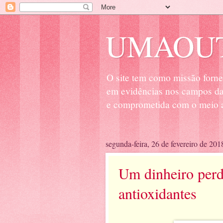
UMAOUT
O site tem como missão forne
em evidências nos campos da 
e comprometida com o meio a
segunda-feira, 26 de fevereiro de 201
Um dinheiro perd
antioxidantes