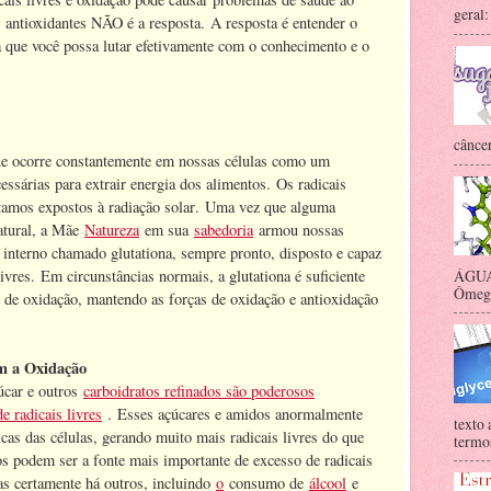
geral:
antioxidantes NÃO é a resposta. A resposta é entender o
a que você possa lutar efetivamente com o conhecimento e o
câncer
ue ocorre constantemente em nossas células como um
ssárias para extrair energia dos alimentos. Os radicais
amos expostos à radiação solar. Uma vez que alguma
atural, a Mãe
Natureza
em sua
sabedoria
armou nossas
 interno chamado glutationa, sempre pronto, disposto e capaz
ÁGUA 
ivres. Em circunstâncias normais, a glutationa é suficiente
Ômega-
s de oxidação, mantendo as forças de oxidação e antioxidação
m a Oxidação
úcar e outros
carboidratos refinados são poderosos
 radicais livres
. Esses açúcares e amidos anormalmente
texto 
as das células, gerando muito mais radicais livres do que
termos
os podem ser a fonte mais importante de excesso de radicais
s certamente há outros, incluindo
o
consumo de
álcool
e