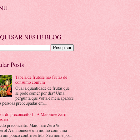
NU
QUISAR NESTE BLOG:
ular Posts
Tabela de frutose nas frutas de
consumo comum
Qual a quantidade de frutas que
se pode comer por dia? Uma
pergunta que volta e meia aparece
s pessoas preocupadas em...
os do preconceito I - A Maionese Zero
sterol
s do preconceito: Maionese Zero %
terol A maionese é um molho com uma
m um pouco controvertida. Seu nome po...