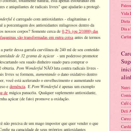
o colorido, totalmente natural, está apenas estourando em
Paleo
es e aniquilantes de radicais livres" que ajudarão a protegê-
Vida 
derful
é carregado com antioxidantes - elagitaninas e
Dieta
ual a porcentagem dos antioxidantes milagrosos dentro da
Dia a
os nossos corpos? Somente cerca de
0,2% (ou 2/1000) das
Carli
afaganinas são transformadas em outra coisa
antes de termos
a partir dessa garrafa curvilínea de 240 ml de seu conteúdo
Car
antidade de 32 grama de açúcar
- um poderoso promotor
Suge
descartando seu suado dinheiro suado para comprar o
Pom Wonderful
inic
 obteria.
NÃO luta contra radicais livres -
aumentando
cais livres se formem,
o dano oxidativo dentro
ali
er, você está acelerando o envelhecimento e aumentando seu
Pom Wonderful
peso e
demência
. E
é apenas um exemplo
Nutri 
ng de
mágica panacéia. Qualquer suplemento antioxidante,
Comid
enha açúcar (de fato) promove a oxidação.
Café 
Deli 
Carec
ocê não precisa de um mago impostor que quer vender o que
Cardá
onfie na capacidade de seus próprios antioxidantes