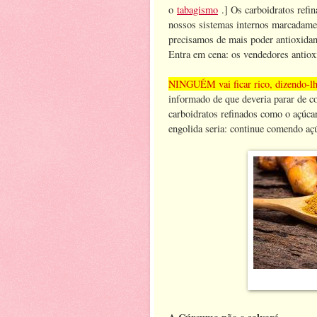
o
tabagismo
.] Os carboidratos refi
nossos sistemas internos marcadame
precisamos de mais poder antioxidan
Entra em cena: os vendedores antiox
NINGUÉM vai ficar rico, dizendo-lh
informado de que deveria parar de co
carboidratos refinados como o açúc
engolida seria: continue comendo açú