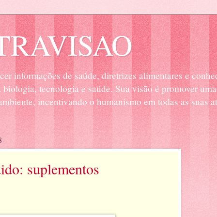
RAVISAO
cer informações de saúde, diretrizes alimentares e conhe
biologia, tecnologia e saúde. Sua visão é promover uma
mbiente, incentivando o humanismo em todas as suas at
8
ido: suplementos