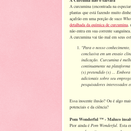
A Cúrcuma não o salvará
A curcumina (encontrada na especia
plantas que está fazendo muito dinh
Who
açafrão em uma porção de suco
detalhada da química de curcumina
,
não entra em sua corrente sanguínea.
A curcumina vai tão mal em seus est
"Para o nosso conhecimento,
conclusiva em um ensaio clí
indicação. Curcumina é melho
continuamente na plataforma 
(s) pretendido (s) ... Embor
adicionais sobre seu emprego
pesquisadores interessados 
Essa inocente ilusão? Ou é algo mais
potenciais e da ciência?
Pom Wonderful ™ - Maluco insalu
Pom Wonderful
Pior ainda é
. Esta 