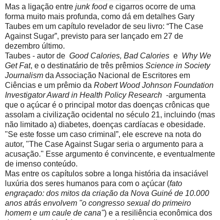
Mas a ligação entre
junk food
e cigarros ocorre de uma
forma muito mais profunda, como dá em detalhes Gary
Taubes em um capítulo revelador de seu livro: “The Case
Against Sugar”, previsto para ser lançado em 27 de
dezembro último.
Taubes - autor de
Good Calories, Bad Calories
e
Why We
Get Fat
, e o destinatário de três prêmios
Science in Society
Journalism
da Associação Nacional de Escritores em
Ciências e um prêmio da
Robert Wood Johnson Foundation
Investigator Award in Health Policy Research
-argumenta
que o açúcar é o principal motor das doenças crônicas que
assolam a civilização ocidental no século 21, incluindo (mas
não limitado a) diabetes, doenças cardíacas e obesidade.
"Se este fosse um caso criminal”, ele escreve na nota do
autor, "The Case Against Sugar seria o argumento para a
acusação." Esse argumento é convincente, e eventualmente
de imenso conteúdo.
Mas entre os capítulos sobre a longa história da insaciável
luxúria dos seres humanos para com o açúcar (
fato
engraçado: dos mitos da criação da Nova Guiné de 10.000
anos atrás envolvem "o congresso sexual do primeiro
homem e um caule de cana"
) e a resiliência econômica dos