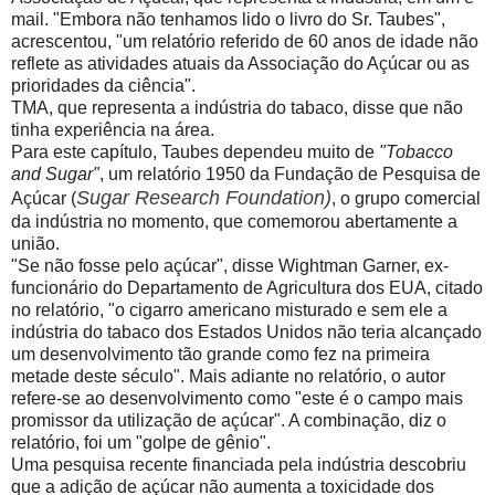
mail. "Embora não tenhamos lido o livro do Sr. Taubes",
acrescentou, "um relatório referido de 60 anos de idade não
reflete as atividades atuais da Associação do Açúcar ou as
prioridades da ciência".
TMA, que representa a indústria do tabaco, disse que não
tinha experiência na área.
Para este capítulo, Taubes dependeu muito de
"Tobacco
and Sugar"
, um relatório 1950 da Fundação de Pesquisa de
Sugar Research Foundation)
Açúcar (
, o grupo comercial
da indústria no momento, que comemorou abertamente a
união.
"Se não fosse pelo açúcar", disse Wightman Garner, ex-
funcionário do Departamento de Agricultura dos EUA, citado
no relatório, "o cigarro americano misturado e sem ele a
indústria do tabaco dos Estados Unidos não teria alcançado
um desenvolvimento tão grande como fez na primeira
metade deste século". Mais adiante no relatório, o autor
refere-se ao desenvolvimento como "este é o campo mais
promissor da utilização de açúcar". A combinação, diz o
relatório, foi um "golpe de gênio".
Uma pesquisa recente financiada pela indústria descobriu
que a adição de açúcar não aumenta a toxicidade dos