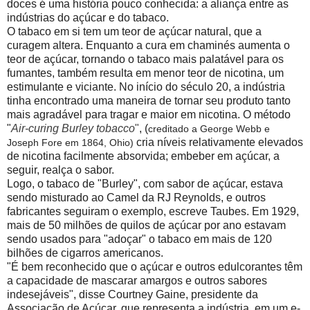
doces é uma história pouco conhecida: a aliança entre as
indústrias do açúcar e do tabaco.
O tabaco em si tem um teor de açúcar natural, que a
curagem altera. Enquanto a cura em chaminés aumenta o
teor de açúcar, tornando o tabaco mais palatável para os
fumantes, também resulta em menor teor de nicotina, um
estimulante e viciante. No início do século 20, a indústria
tinha encontrado uma maneira de tornar seu produto tanto
mais agradável para tragar e maior em nicotina. O método
"
Air-curing Burley tobacco
"
,
(
creditado a George Webb e
cria níveis relativamente elevados
Joseph Fore em 1864, Ohio)
de nicotina facilmente absorvida; embeber em açúcar, a
seguir, realça o sabor.
Logo, o tabaco de "Burley", com sabor de açúcar, estava
sendo misturado ao Camel da RJ Reynolds, e outros
fabricantes seguiram o exemplo, escreve Taubes. Em 1929,
mais de 50 milhões de quilos de açúcar por ano estavam
sendo usados ​​para "adoçar" o tabaco em mais de 120
bilhões de cigarros americanos.
"É bem reconhecido que o açúcar e outros edulcorantes têm
a capacidade de mascarar amargos e outros sabores
indesejáveis", disse Courtney Gaine, presidente da
Associação de Açúcar, que representa a indústria, em um e-