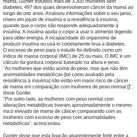
mama, Gunter estudou mais de 3.300 mulheres sem
diabetes, 497 dos quais desenvolveram câncer da mama ao
longo de oito anos. Analisou informações sobre o seu peso,
níveis em jejum de insulina e a resistência à insulina,
quando que o corpo não responde adequadamente à
insulina. A insulina ajuda o corpo a usar o alimento digerido
para obter energia. A incapacidade do organismo de
produzir insulina ou usá-lo corretamente leva a diabetes.
O excesso de peso para o estudo foi definido como um
índice de massa corporal (IMC) de 25 ou mais. O IMC é um
cálculo da gordura corporal baseado na altura e peso.
"As mulheres que estão acima do peso, mas que não têm
anormalidades metabólicas [tal como avaliado pela
resistência à insulina] não estão em maior risco de câncer
de mama em comparação com mulheres de peso normal []",
disse Gunter.
"Por outro lado, as mulheres com peso normal com
alterações metabólicas tiveram aproximadamente o mesmo
risco elevado de mama de câncer comparando com as
mulheres com excesso de peso com anormalidades
metabólicas", acrescentou.
Gunter disse que esta ligação aparentemente forte entre a