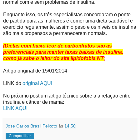
normal com e sem problemas de insulina.
Enquanto isso, os três especialistas concordaram o ponto
de partida para as mulheres é comer uma dieta saudável e
exercício regularmente, assim o peso e os níveis de insulina
são mais propensos a permanecerem normais.
(Dietas com baixo teor de carboidratos são as
preferenciais para manter taxas baixas de insulina,
como já sabe o leitor do site lipidofobia NT
)
Artigo original de 15/01/2014
LINK do
original AQUI
No próximo post um artigo técnico sobre a a relação entre
insulina e câncer de mama:
LINK AQUI
José Carlos Brasil Peixoto
às
14:50
Compartilhar