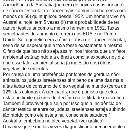
A incidência da Austrália (número de novos casos por ano)
de câncer testicular (o câncer mais comum em homens com
menos de 50) quintuplicou desde 1952. Um homem vivo na
Austrália, hoje, tem 5 vezes (!!) mais probabilidade de ter
câncer testicular como a mesmo homem em 1952. Taxas
semelhantes de aumento ocorrem nos EUA e no Reino
Unido. Se a genética era a única causa de câncer testicular,
seria de se esperar que a taxa fosse exatamente a mesma.
O fato de que isso não seja assim, nos informa que um fator
ambiental está agindo e a ciência como já exposto, nos diz
que esse fator ambiental seria (a ingestão dos) óleos
vegetais de sementes.
Por causa de uma preferência por fontes de gordura não-
animais, os judeus israelenses têm perto de uma das mais
altas taxas de consumo de óleo vegetal no mundo (cerca de
12% das calorias). A ciência diz que é por isso que eles
estão no limite máximo do declínio na fertilidade masculina.
Também é provável que seja por isso que a incidência de
câncer testicular entre os judeus israelenses esteja subindo
tão rápido como ele esteja na “consciente saudável”
Austrália, embebida no óleo vegetal. (ver gráfico)
Uma vez que é muitas vezes diagnosticado precocemente e