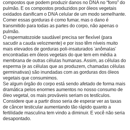
compostos que podem produzir danos no DNA no “forro” do
pulmão. E os compostos produzidos por óleos vegetais
oxidados danificam o DNA celular de um modo semelhante.
Comer essas gorduras é como fumar, mas o dano é
transmitido para todas as partes do corpo, não apenas o
pulmão.
O espermatozoide saudável precisa ser flexível (para
sacudir a cauda velozmente) e por isso têm níveis muito
mais elevados de gorduras poli-insaturados 'anômalas'
encontradas em óleos vegetais do que tem em média a
membrana de outras células humanas. Assim, as células do
esperma (e as células que as produzem, chamadas células
germinativas) são inundadas com as gorduras dos óleos
vegetais que consumimos.
Se algum órgão do corpo está sendo afetado de forma mais
dramática pelos enormes aumentos no nosso consumo de
óleo vegetal, os mais prováveis seriam os testículos.
Considere que a partir disso seria de esperar ver as taxas
de câncer testicular aumentando tão rápido quanto a
fertilidade masculina tem vindo a diminuir. E você não seria
desapontado.