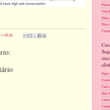
d have high salt consumption.
Paleo
Vida 
Dieta
Dia a
Carli
o
às
09:20
Car
rio:
Suge
inic
ali
ário
Nutri 
Comid
Café 
Deli 
Carec
Cardá