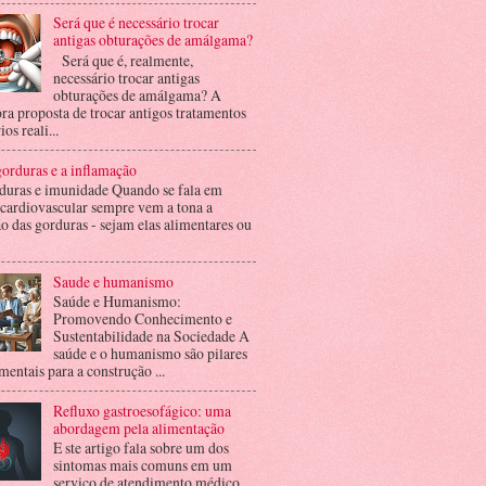
Será que é necessário trocar
antigas obturações de amálgama?
Será que é, realmente,
necessário trocar antigas
obturações de amálgama? A
ra proposta de trocar antigos tratamentos
ios reali...
orduras e a inflamação
duras e imunidade Quando se fala em
 cardiovascular sempre vem a tona a
o das gorduras - sejam elas alimentares ou
Saude e humanismo
Saúde e Humanismo:
Promovendo Conhecimento e
Sustentabilidade na Sociedade A
saúde e o humanismo são pilares
entais para a construção ...
Refluxo gastroesofágico: uma
abordagem pela alimentação
E ste artigo fala sobre um dos
sintomas mais comuns em um
serviço de atendimento médico