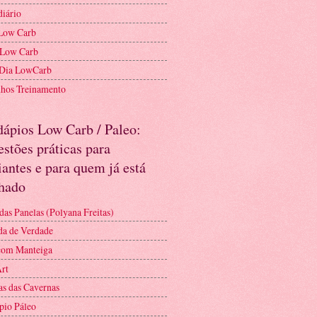
diário
Low Carb
 Low Carb
 Dia LowCarb
nhos Treinamento
dápios Low Carb / Paleo:
stões práticas para
iantes e para quem já está
nhado
das Panelas (Polyana Freitas)
a de Verdade
com Manteiga
Art
as das Cavernas
pio Páleo