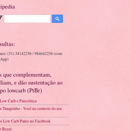
ipedia
sultas:
ones: (51) 34142256 / 984642256 (com
sApp)
es que complementam,
liam, e dão sustentação ao
po lowcarb (PtBr)
 Low Carb e Paleolitica
r Tanquinho - Você no controle do seu
s Low Carb Paleo no Facebook
l Brasil