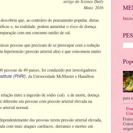
artigo do Science Daily
ME
Maio, 2016
Início
descobriu que, ao contrário do pensamento popular, dietas
icas e, na realidade, podem aumentar o risco de doença
omparação com um consumo médio de sal.
PES
únicas pessoas que precisam de se preocupar com a redução
om hipertensão (pressão arterial alta) e que consomem muito
Pop
0 pessoas de 49 países, foi conduzido por investigadores
stitute (PHRI)
, da Universidade McMaster e Hamilton
 relação entre a ingestão de sódio (sal) e de morte, doença
para a
 é diferente em pessoas com pressão arterial elevada na
 arterial normal.
Frut
Cole
Fruto
ependentemente das pessoas terem pressão arterial elevada,
Coles
ciada com mais ataques cardíacos, derrames e mortes em
orige