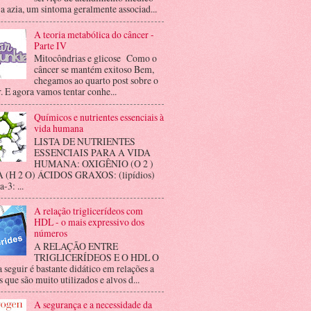
 a azia, um sintoma geralmente associad...
A teoria metabólica do câncer -
Parte IV
Mitocôndrias e glicose Como o
câncer se mantém exitoso Bem,
chegamos ao quarto post sobre o
. E agora vamos tentar conhe...
Químicos e nutrientes essenciais à
vida humana
LISTA DE NUTRIENTES
ESSENCIAIS PARA A VIDA
HUMANA: OXIGÊNIO (O 2 )
(H 2 O) ÁCIDOS GRAXOS: (lipídios)
3: ...
A relação triglicerídeos com
HDL - o mais expressivo dos
números
A RELAÇÃO ENTRE
TRIGLICERÍDEOS E O HDL O
a seguir é bastante didático em relações a
 que são muito utilizados e alvos d...
A segurança e a necessidade da