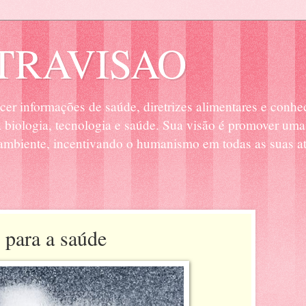
RAVISAO
cer informações de saúde, diretrizes alimentares e conhe
biologia, tecnologia e saúde. Sua visão é promover uma
mbiente, incentivando o humanismo em todas as suas at
 para a saúde