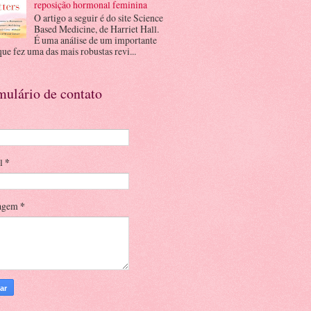
reposição hormonal feminina
O artigo a seguir é do site Science
Based Medicine, de Harriet Hall.
É uma análise de um importante
que fez uma das mais robustas revi...
mulário de contato
il
*
agem
*