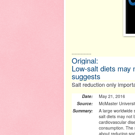
-------------
Original:
Low-salt diets may n
suggests
Salt reduction only import
Date:
May 21, 2016
Source:
McMaster Universi
Summary:
A large worldwide s
salt diets may not 
cardiovascular di
consumption. The s
about reducing sodi