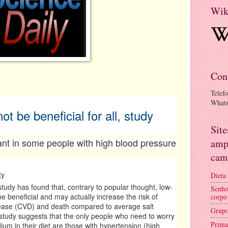
Wik
Con
Telef
What
ot be beneficial for all, study
Sit
ant in some people with high blood pressure
amp
cam
ty
Dieta
tudy has found that, contrary to popular thought, low-
Senho
be beneficial and may actually increase the risk of
corpo
sease (CVD) and death compared to average salt
Grupo
tudy suggests that the only people who need to worry
Prima
um in their diet are those with hypertension (high