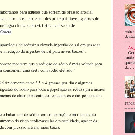
mportantes para aqueles que sofrem de pressão arterial
pal autor do estudo, e um dos principais investigadores do
ologia clínica e bioestatística na Escola de
seduto
.
Groote
dentár
ortância de reduzir a elevada ingestão de sal em pessoas
As g
e a redução da ingestão de sal para níveis baixos".
Gor
saúde
questã
porque mostram que a redução de sódio é mais voltada para
da c...
ém consomem uma dieta com sódio elevado."
é tipicamente entre 3,5 e 4 gramas por dia e algumas
ngestão de sódio para toda a população se reduza para menos
 menos de cinco por cento dos canadenses e das pessoas em
fundam
e o baixo teor de sódio, em comparação com o consumo
aumento do risco cardiovascular e mortalidade, apesar da
ada com pressão arterial mais baixa.