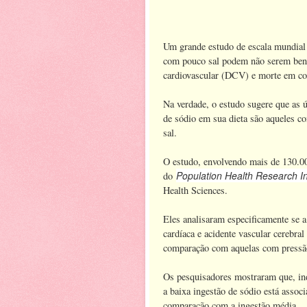
Um grande estudo de escala mundial 
com pouco sal podem não serem benéf
cardiovascular (DCV) e morte em c
Na verdade, o estudo sugere que as 
de sódio em sua dieta são aqueles c
sal.
O estudo, envolvendo mais de 130.00
Population Health Research In
do
Health Sciences.
Eles analisaram especificamente se a
cardíaca e acidente vascular cerebral
comparação com aquelas com pressão
Os pesquisadores mostraram que, ind
a baixa ingestão de sódio está asso
comparação com a ingestão média.