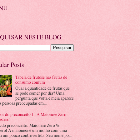
NU
QUISAR NESTE BLOG:
ular Posts
Tabela de frutose nas frutas de
consumo comum
Qual a quantidade de frutas que
se pode comer por dia? Uma
pergunta que volta e meia aparece
s pessoas preocupadas em...
os do preconceito I - A Maionese Zero
sterol
s do preconceito: Maionese Zero %
terol A maionese é um molho com uma
m um pouco controvertida. Seu nome po...