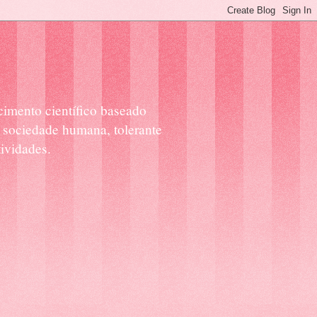
cimento científico baseado
 sociedade humana, tolerante
ividades.