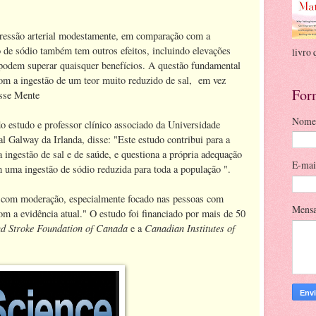
pressão arterial modestamente, em comparação com a
o de sódio também tem outros efeitos, incluindo elevações
livro 
podem superar quaisquer benefícios. A questão fundamental
com a ingestão de um teor muito reduzido de sal, em vez
For
isse Mente
Nome
o estudo e professor clínico associado da Universidade
 Galway da Irlanda, disse: "Este estudo contribui para a
 ingestão de sal e de saúde, e questiona a própria adequação
E-ma
m uma ingestão de sódio reduzida para toda a população ".
com moderação, especialmente focado nas pessoas com
Mens
om a evidência atual." O estudo foi financiado por mais de 50
d Stroke Foundation of Canada
Canadian Institutes of
e a