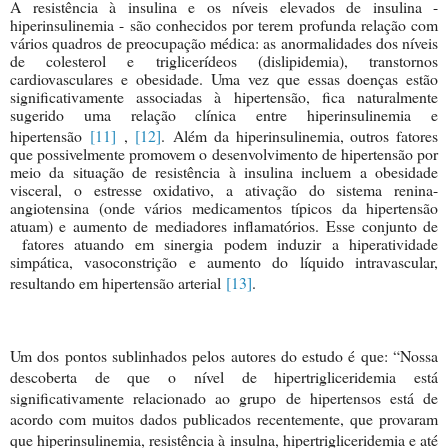
A resistência à insulina e os níveis elevados d
e insulina -
hiperinsulinemia - são conhecidos por terem profunda relação com
vários quadros de preocupação médica: as anormalidades dos níveis
de colesterol e triglicerídeos (dislipidemia), transtornos
cardiovasculares e obesidade. Uma vez que essas doenças estão
significativamente associadas à hipertensão, fica naturalmente
sugerido uma relação clínica entre hiperinsulinemia e
hipertensão
[11]
,
[12]
. Além da hiperinsulinemia, outros fatores
que possivelmente promovem o desenvolvimento de hipertensão por
meio da situação de resistência à insulina incluem a obesidade
visceral, o estresse oxidativo, a ativação do sistema renina-
angiotensina (onde vários medicamentos típicos da hipertensão
atuam) e aumento de mediadores inflamatórios. Esse conjunto de
fatores atuando em sinergia podem induzir a hiperatividade
simpática, vasoconstrição e aumento do líquido intravascular,
resultando em hipertensão arterial
[13]
.
Um dos pontos sublinhados pelos autores do es
tudo é que: “Nossa
descoberta de que o nível de hipertrigliceridemia está
significativamente relacionado ao grupo de hipertensos está de
acordo com muitos dados publicados recentemente, que provaram
que hiperinsulinemia, resistência à insulna, hipertrigliceridemia e até