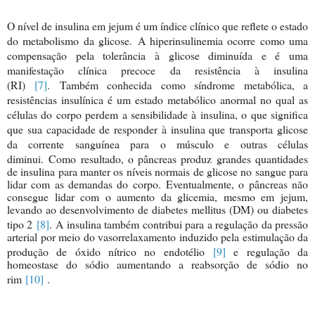
O nível de insulina em jejum é um índice clínico que reflete o estado
do metabolismo da glicose. A hiperinsulinemia ocorre como uma
compensação pela tolerância à glicose diminuída e é uma
manifestação clínica precoce da resistência à insulina
(RI)
[7]
. Também conhecida como síndrome metabólica, a
resistências insulínica é um estado metabólico anormal no qual as
células do corpo perdem a sensibilidade à insulina, o que significa
que sua capacidade de responder à insulina que transporta glicose
da corrente sanguínea para o músculo e outras células
diminui. Como resultado, o pânc
reas produz grandes quantidades
de insulina para manter os níveis normais de glicose no sangue para
lidar com as demandas do corpo. Eventualmente, o pâncreas não
consegue lidar com o aumento da glicemia, mesmo em jejum,
levando ao desenvolvimento de diabetes mellitus (DM) ou diabetes
tipo 2
[8]
. A insulina também contribui para a regulação da pressão
arterial por meio do vasorrelaxamento induzido pela estimulação da
produção de óxido nítrico no endotélio
[9]
e regulação da
homeostase do sódio aumentando a reabsorção de sódio no
rim
[10]
.