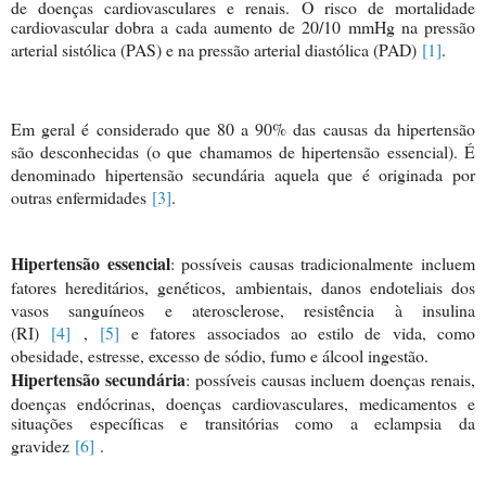
de doenças cardiovasculares e renais. O risco de mortalidade
cardiovascular dobra a cada aumento de 20/10 mmHg na pressão
arterial sistólica (PAS) e na pressão arterial diastólica (PAD)
[1]
.
Em geral é considerado que 80 a 90% das causas da hipertensão
são desconhecidas (o que chamamos de hipertensão essencial). É
denominado hipertensão secundária aquela que é originada por
outras enfermidades
[3]
.
Hipertensão essencial
: possíveis causas tradicionalmente incluem
fatores hereditários, genéticos, ambientais, danos endoteliais dos
vasos sanguíneos e aterosclerose, resistência à insulina
(RI)
[4]
,
[5]
e fatores associados ao estilo de vida, como
obesidade, estresse, excesso de sódio, fumo e álcool ingestão.
Hipertensão secundária
: possíveis causas incluem doenças renais,
doenças endócrinas, doenças cardiovasculares, medicame
ntos e
situações específicas e transitórias como a eclampsia da
gravidez
[6]
.