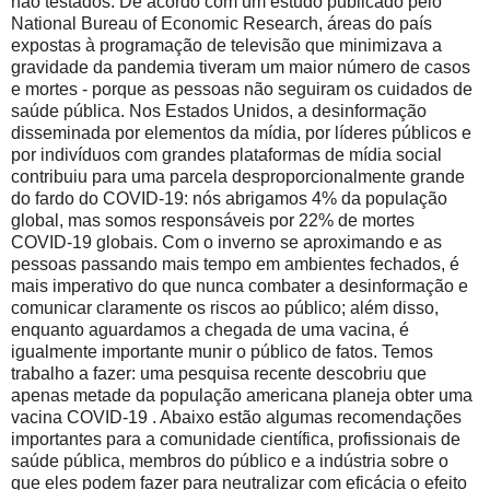
não testados. De acordo com um estudo publicado pelo
National Bureau of Economic Research, áreas do país
expostas à programação de televisão que minimizava a
gravidade da pandemia tiveram um maior número de casos
e mortes - porque as pessoas não seguiram os cuidados de
saúde pública. Nos Estados Unidos, a desinformação
disseminada por elementos da mídia, por líderes públicos e
por indivíduos com grandes plataformas de mídia social
contribuiu para uma parcela desproporcionalmente grande
do fardo do COVID-19: nós abrigamos 4% da população
global, mas somos responsáveis ​​por 22% de mortes
COVID-19 globais. Com o inverno se aproximando e as
pessoas passando mais tempo em ambientes fechados, é
mais imperativo do que nunca combater a desinformação e
comunicar claramente os riscos ao público; além disso,
enquanto aguardamos a chegada de uma vacina, é
igualmente importante munir o público de fatos. Temos
trabalho a fazer: uma pesquisa recente descobriu que
apenas metade da população americana planeja obter uma
vacina COVID-19 . Abaixo estão algumas recomendações
importantes para a comunidade científica, profissionais de
saúde pública, membros do público e a indústria sobre o
que eles podem fazer para neutralizar com eficácia o efeito