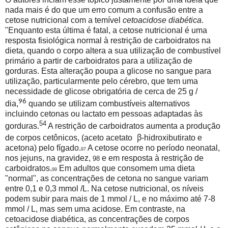
nada mais é do que um erro comum a confusão entre a
cetose nutricional com a temível
cetoacidose diabética
.
"Enquanto esta última é fatal, a cetose nutricional é uma
resposta fisiológica normal à restrição de carboidratos na
dieta, quando o corpo altera a sua utilização de combustível
primário a partir de carboidratos para a utilização de
gorduras. Esta alteração poupa a glicose no sangue para
utilização, particularmente pelo cérebro, que tem uma
necessidade de glicose obrigatória de cerca de 25 g /
96
dia,
quando se utilizam combustíveis alternativos
incluindo cetonas ou lactato em pessoas adaptadas às
54
gorduras.
A restrição de carboidratos aumenta a produção
β
de corpos cetônicos, (aceto acetato
-hidroxibutirato e
acetona) pelo fígado.
A cetose ocorre no período neonatal,
97
nos jejuns, na gravidez,
e em resposta à restrição de
98
carboidratos.
Em adultos que consomem uma dieta
99
"normal", as concentrações de cetona no sangue variam
entre 0,1 e 0,3 mmol /L. Na cetose nutricional, os níveis
podem subir para mais de 1 mmol / L, e no máximo até 7-8
mmol / L, mas sem uma acidose. Em contraste, na
cetoacidose diabética, as concentrações de corpos