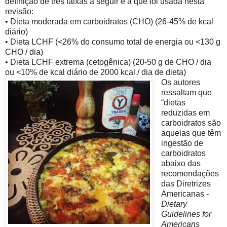
definição de três faixas a seguir é a que foi usada nesta
revisão:
• Dieta moderada em carboidratos (CHO) (26-45% de kcal
diário)
• Dieta LCHF (<26% do consumo total de energia ou <130 g
CHO / dia)
• Dieta LCHF extrema (cetogênica) (20-50 g de CHO / dia
ou <10% de kcal diário de 2000 kcal / dia de dieta)
Os autores
ressaltam que
“dietas
reduzidas em
carboidratos são
aquelas que têm
ingestão de
carboidratos
abaixo das
recomendações
das Diretrizes
Americanas -
Dietary
Guidelines for
Americans