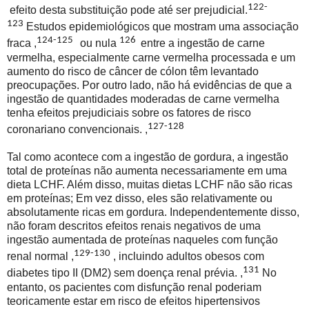
122-
efeito desta substituição pode até ser prejudicial.
123
Estudos epidemiológicos que mostram uma associação
124-125
126
fraca ,
ou nula
entre a ingestão de carne
vermelha, especialmente carne vermelha processada e um
aumento do risco de câncer de cólon têm levantado
preocupações. Por outro lado, não há evidências de que a
ingestão de quantidades moderadas de carne vermelha
tenha efeitos prejudiciais sobre os fatores de risco
127-128
coronariano convencionais. ,
Tal como acontece com a ingestão de gordura, a ingestão
total de proteínas não aumenta necessariamente em uma
dieta LCHF. Além disso, muitas dietas LCHF não são ricas
em proteínas; Em vez disso, eles são relativamente ou
absolutamente ricas em gordura. Independentemente disso,
não foram descritos efeitos renais negativos de uma
ingestão aumentada de proteínas naqueles com função
129-130
renal normal ,
, incluindo adultos obesos com
131
diabetes tipo II (DM2) sem doença renal prévia. ,
No
entanto, os pacientes com disfunção renal poderiam
teoricamente estar em risco de efeitos hipertensivos