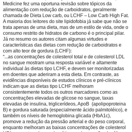
Medicine fez uma oportuna revisão sobre tópicos da
alimentação com redução de carboidratos, geralmente
chamada de Dieta Low carb, ou LCHF – Low Carb High Fat.
A maioria dos leitores do site lipidofobia já sabe que não se
trata apenas de uma dieta, mas de um estilo de vida, onde o
consumo restrito de hidratos de carbono é o principal pilar.
Já no resumo os autores citam algumas virtudes e
características das dietas com redução de carboidratos e
com alto teor de gordura (LCHF):
“...as concentrações de colesterol total e de colesterol LDL
no sangue mostram uma resposta variável e altamente
individual às dietas tipo LCHF, e devem ser monitorizadas
em doentes que aderiram a esta dieta. Em contraste, as
evidências disponíveis de estudos clínicos e pré-clínicos
indicam que as dietas tipo LCHF melhoram
consistentemente todos os outros marcadores como as
concentrações elevadas de glicose no sangue, taxas
elevadas de insulina, triglicerídeos, ApoB (apolipoproteina
B) e gordura saturada (especialmente ácido palmitoléico), e
também os níveis de hemoglobina glicada (HbA1c),
promove a redução da pressão arterial e do peso corporal,
enquanto melhoram as baixas concentrações de colesterol