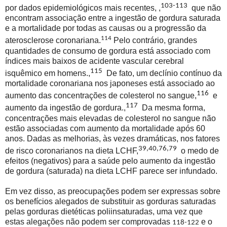
103-113
por dados epidemiológicos mais recentes, ,
que não
encontram associação entre a ingestão de gordura saturada
e a mortalidade por todas as causas ou a progressão da
114
aterosclerose coronariana.
Pelo contrário, grandes
quantidades de consumo de gordura está associado com
índices mais baixos de acidente vascular cerebral
115
isquêmico em homens.,
De fato, um declínio contínuo da
mortalidade coronariana nos japoneses está associado ao
116
aumento das concentrações de colesterol no sangue,
e
117
aumento da ingestão de gordura.,
Da mesma forma,
concentrações mais elevadas de colesterol no sangue não
estão associadas com aumento da mortalidade após 60
anos. Dadas as melhorias, às vezes dramáticas, nos fatores
39,40,76,79
de risco coronarianos na dieta LCHF,
o medo de
efeitos (negativos) para a saúde pelo aumento da ingestão
de gordura (saturada) na dieta LCHF parece ser infundado.
Em vez disso, as preocupações podem ser expressas sobre
os benefícios alegados de substituir as gorduras saturadas
pelas gorduras dietéticas poliinsaturadas, uma vez que
estas alegações não podem ser comprovadas
e o
118-122