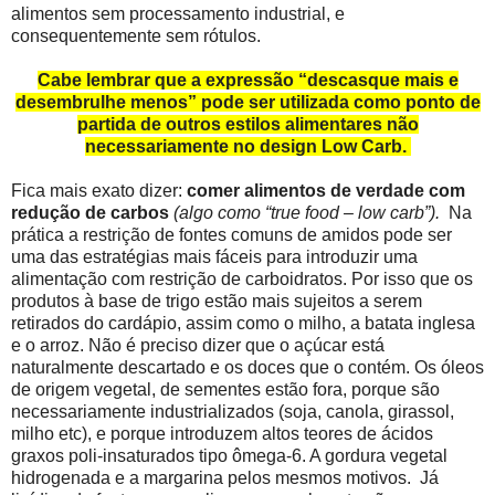
alimentos sem processamento industrial, e
consequentemente sem rótulos.
Cabe lembrar que a expressão “descasque mais e
desembrulhe menos” pode ser utilizada como ponto de
partida de outros estilos alimentares não
necessariamente no design Low Carb.
Fica mais exato dizer:
comer alimentos de verdade com
redução de carbos
(algo como “true food – low carb”).
Na
prática a restrição de fontes comuns de amidos pode ser
uma das estratégias mais fáceis para introduzir uma
alimentação com restrição de carboidratos. Por isso que os
produtos à base de trigo estão mais sujeitos a serem
retirados do cardápio, assim como o milho, a batata inglesa
e o arroz. Não é preciso dizer que o açúcar está
naturalmente descartado e os doces que o contém. Os óleos
de origem vegetal, de sementes estão fora, porque são
necessariamente industrializados (soja, canola, girassol,
milho etc), e porque introduzem altos teores de ácidos
graxos poli-insaturados tipo ômega-6. A gordura vegetal
hidrogenada e a margarina pelos mesmos motivos. Já