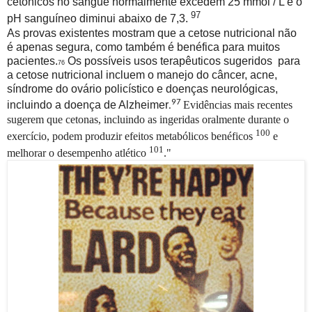
cetônicos no sangue normalmente excedem 25 mmol / L e o
97
pH sanguíneo diminui abaixo de 7,3.
As provas existentes mostram que a cetose nutricional não
é apenas segura, como também é benéfica para muitos
pacientes.
Os possíveis usos terapêuticos sugeridos para
76
a cetose nutricional incluem o manejo do câncer, acne,
síndrome do ovário policístico e doenças neurológicas,
97
incluindo a doença de Alzheimer
Evidências mais recentes
.
sugerem que cetonas, incluindo as ingeridas oralmente durante o
100
exercício, podem produzir efeitos metabólicos benéficos
e
101
melhorar o desempenho atlético
."