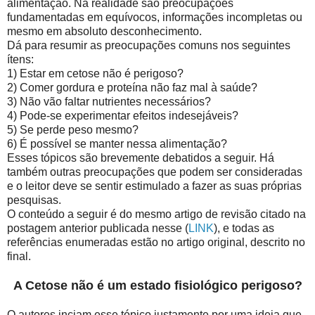
alimentação. Na realidade são preocupações
fundamentadas em equívocos, informações incompletas ou
mesmo em absoluto desconhecimento.
Dá para resumir as preocupações comuns nos seguintes
ítens:
1) Estar em cetose não é perigoso?
2) Comer gordura e proteína não faz mal à saúde?
3) Não vão faltar nutrientes necessários?
4) Pode-se experimentar efeitos indesejáveis?
5) Se perde peso mesmo?
6) É possível se manter nessa alimentação?
Esses tópicos são brevemente debatidos a seguir. Há
também outras preocupações que podem ser consideradas
e o leitor deve se sentir estimulado a fazer as suas próprias
pesquisas.
O conteúdo a seguir é do mesmo artigo de revisão citado na
postagem anterior publicada nesse (
LINK
), e todas as
referências enumeradas estão no artigo original, descrito no
final.
A Cetose não é um estado fisiológico perigoso?
O autores inciam esse tópico justamente por uma ideia que