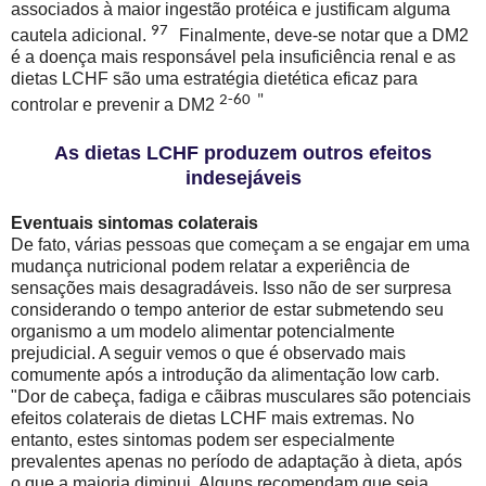
associados à maior ingestão protéica e justificam alguma
97
cautela adicional.
Finalmente, deve-se notar que a DM2
é a doença mais responsável pela insuficiência renal e as
dietas LCHF são uma estratégia dietética eficaz para
2-60 "
controlar e prevenir a DM2
As dietas LCHF produzem outros efeitos
indesejáveis
Eventuais sintomas colaterais
De fato, várias pessoas que começam a se engajar em uma
mudança nutricional podem relatar a experiência de
sensações mais desagradáveis. Isso não de ser surpresa
considerando o tempo anterior de estar submetendo seu
organismo a um modelo alimentar potencialmente
prejudicial. A seguir vemos o que é observado mais
comumente após a introdução da alimentação low carb.
"Dor de cabeça, fadiga e cãibras musculares são potenciais
efeitos colaterais de dietas LCHF mais extremas. No
entanto, estes sintomas podem ser especialmente
prevalentes apenas no período de adaptação à dieta, após
o que a maioria diminui. Alguns recomendam que seja