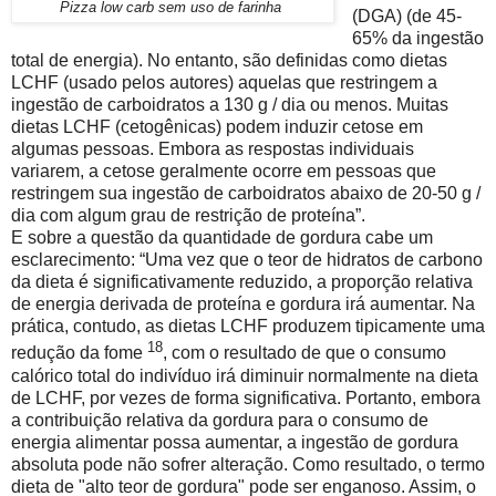
Pizza low carb sem uso de farinha
(DGA) (de 45-
65% da ingestão
total de energia). No entanto, são definidas como dietas
LCHF (usado pelos autores) aquelas que restringem a
ingestão de carboidratos a 130 g / dia ou menos. Muitas
dietas LCHF (cetogênicas) podem induzir cetose em
algumas pessoas. Embora as respostas individuais
variarem, a cetose geralmente ocorre em pessoas que
restringem sua ingestão de carboidratos abaixo de 20-50 g /
dia com algum grau de restrição de proteína”.
E sobre a questão da quantidade de gordura cabe um
esclarecimento: “Uma vez que o teor de hidratos de carbono
da dieta é significativamente reduzido, a proporção relativa
de energia derivada de proteína e gordura irá aumentar. Na
prática, contudo, as dietas LCHF produzem tipicamente uma
18
redução da fome
, com o resultado de que o consumo
calórico total do indivíduo irá diminuir normalmente na dieta
de LCHF, por vezes de forma significativa. Portanto, embora
a contribuição relativa da gordura para o consumo de
energia alimentar possa aumentar, a ingestão de gordura
absoluta pode não sofrer alteração. Como resultado, o termo
dieta de "alto teor de gordura" pode ser enganoso. Assim, o