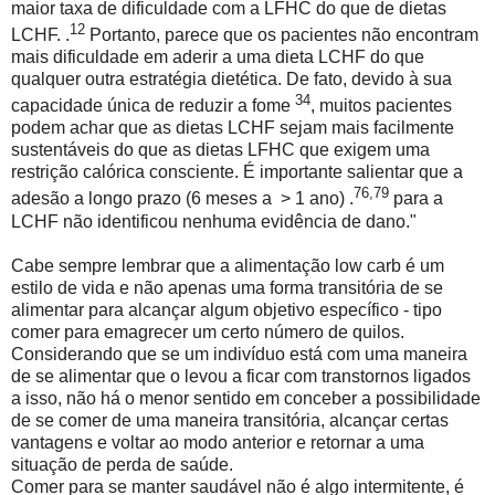
maior taxa de dificuldade com a LFHC do que de dietas
12
LCHF. .
Portanto, parece que os pacientes não encontram
mais dificuldade em aderir a uma dieta LCHF do que
qualquer outra estratégia dietética. De fato, devido à sua
34
capacidade única de reduzir a fome
, muitos pacientes
podem achar que as dietas LCHF sejam mais facilmente
sustentáveis ​​do que as dietas LFHC que exigem uma
restrição calórica consciente. É importante salientar que a
76,79
adesão a longo prazo (6 meses a > 1 ano) .
para a
LCHF não identificou nenhuma evidência de dano."
Cabe sempre lembrar que a alimentação low carb é um
estilo de vida e não apenas uma forma transitória de se
alimentar para alcançar algum objetivo específico - tipo
comer para emagrecer um certo número de quilos.
Considerando que se um indivíduo está com uma maneira
de se alimentar que o levou a ficar com transtornos ligados
a isso, não há o menor sentido em conceber a possibilidade
de se comer de uma maneira transitória, alcançar certas
vantagens e voltar ao modo anterior e retornar a uma
situação de perda de saúde.
Comer para se manter saudável não é algo intermitente, é