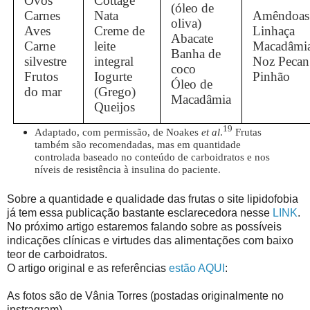
Ovos
Cottage
(óleo de
Carnes
Nata
Amêndoas
oliva)
Aves
Creme de
Linhaça
Abacate
Carne
leite
Macadâmi
Banha de
silvestre
integral
Noz Pecan
coco
Frutos
Iogurte
Pinhão
Óleo de
do mar
(Grego)
Macadâmia
Queijos
19
Adaptado, com permissão, de Noakes
et al
.
Frutas
também são recomendadas, mas em quantidade
controlada baseado no conteúdo de carboidratos e nos
níveis de resistência à insulina do paciente
.
Sobre a quantidade e qualidade das frutas o site lipidofobia
já tem essa publicação bastante esclarecedora nesse
LINK
.
No próximo artigo estaremos falando sobre as possíveis
indicações clínicas e virtudes das alimentações com baixo
teor de carboidratos.
O artigo original e as referências
estão AQUI
:
As fotos são de Vânia Torres (postadas originalmente no
instragram)