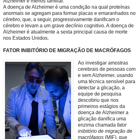
Alzheimer é menos familiar.
A doença de Alzheimer é uma condição na qual proteínas
anormais se agregam para formar placas e emaranhados no
cérebro, que, a seguir, progressivamente danificam o
cérebro e levam a um grave declínio cognitivo. A doença de
Alzheimer é atualmente a sexta principal causa de morte
nos Estados Unidos.
FATOR INIBITÓRIO DE MIGRAÇÃO DE MACRÓFAGOS
Ao investigar amostras
cerebrais de pessoas com
e sem Alzheimer, usando
uma técnica sensível para
detectar a glicação, a
equipe de pesquisa
descobriu que nos
primeiros estágios da
doença de Alzheimer a
glicação danifica uma
enzima chamada
fator
inibitório de migração de
macrófagos
(MIF), que