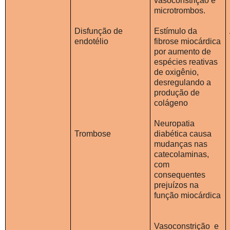
vasoconstrição e
microtrombos.
Disfunção de
Estímulo da
endotélio
fibrose miocárdica
por aumento de
espécies reativas
de oxigênio,
desregulando a
produção de
colágeno
Neuropatia
Trombose
diabética causa
mudanças nas
catecolaminas,
com
consequentes
prejuízos na
função miocárdica
Vasoconstrição
e