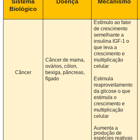
Sistema
Doença
Mecanismo
Biológico
Estímulo ao fator
de crescimento
semelhante a
insulina IGF-1 o
que leva a
crescimento e
Câncer de mama,
multiplicação
ovários, cólon,
celular
Câncer
bexiga, pâncreas,
fígado
Estimula
reaproveitamento
da glicose o que
estimula o
crescimento e
multiplicação
celular
Aumenta a
produção de
espécies reativas