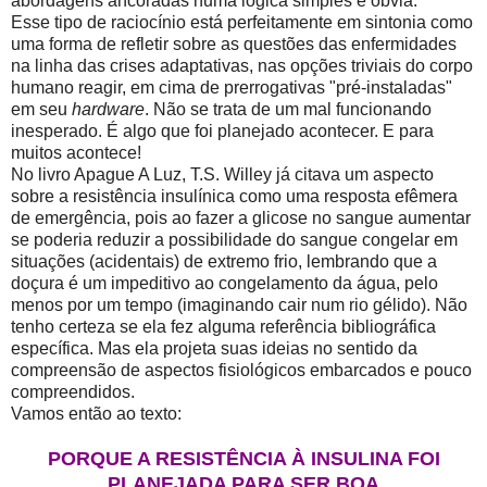
abordagens ancoradas numa lógica simples e óbvia.
Esse tipo de raciocínio está perfeitamente em sintonia como
uma forma de refletir sobre as questões das enfermidades
na linha das crises adaptativas, nas opções triviais do corpo
humano reagir, em cima de prerrogativas "pré-instaladas"
em seu
hardware
. Não se trata de um mal funcionando
inesperado. É algo que foi planejado acontecer. E para
muitos acontece!
No livro Apague A Luz, T.S. Willey já citava um aspecto
sobre a resistência insulínica como uma resposta efêmera
de emergência, pois ao fazer a glicose no sangue aumentar
se poderia reduzir a possibilidade do sangue congelar em
situações (acidentais) de extremo frio, lembrando que a
doçura é um impeditivo ao congelamento da água, pelo
menos por um tempo (imaginando cair num rio gélido). Não
tenho certeza se ela fez alguma referência bibliográfica
específica. Mas ela projeta suas ideias no sentido da
compreensão de aspectos fisiológicos embarcados e pouco
compreendidos.
Vamos então ao texto:
PORQUE A RESISTÊNCIA À INSULINA FOI
PLANEJADA PARA SER BOA