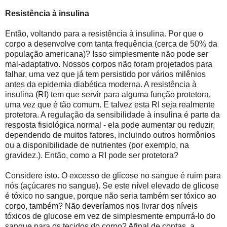
Resistência à insulina
Então, voltando para a resistência à insulina. Por que o
corpo a desenvolve com tanta frequência (cerca de 50% da
população americana)? Isso simplesmente não pode ser
mal-adaptativo. Nossos corpos não foram projetados para
falhar, uma vez que já tem persistido por vários milênios
antes da epidemia diabética moderna. A resistência à
insulina (RI) tem que servir para alguma função protetora,
uma vez que é tão comum. E talvez esta RI seja realmente
protetora. A regulação da sensibilidade à insulina é parte da
resposta fisiológica normal - ela pode aumentar ou reduzir,
dependendo de muitos fatores, incluindo outros hormônios
ou a disponibilidade de nutrientes (por exemplo, na
gravidez.). Então, como a RI pode ser protetora?
Considere isto. O excesso de glicose no sangue é ruim para
nós (açúcares no sangue). Se este nível elevado de glicose
é tóxico no sangue, porque não seria também ser tóxico ao
corpo, também? Não deveríamos nos livrar dos níveis
tóxicos de glucose em vez de simplesmente empurrá-lo do
sangue para os tecidos do corpo? Afinal de contas, a