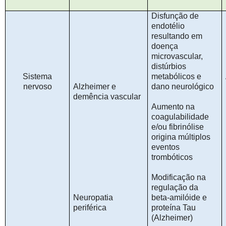
Disfunção de
endotélio
resultando em
doença
microvascular,
distúrbios
Sistema
metabólicos e
nervoso
Alzheimer e
dano neurológico
demência vascular
Aumento na
coagulabilidade
e/ou fibrinólise
origina múltiplos
eventos
trombóticos
Modificação na
regulação da
Neuropatia
beta-amilóide e
periférica
proteína Tau
(Alzheimer)