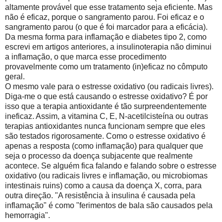
altamente provável que esse tratamento seja eficiente. Mas
não é eficaz, porque o sangramento parou. Foi eficaz e o
sangramento parou (o que é foi marcador para a eficácia).
Da mesma forma para inflamação e diabetes tipo 2, como
escrevi em artigos anteriores, a insulinoterapia não diminui
a inflamação, o que marca esse procedimento
provavelmente como um tratamento (in)eficaz no cômputo
geral.
O mesmo vale para o estresse oxidativo (ou radicais livres).
Diga-me o que está causando o estresse oxidativo? É por
isso que a terapia antioxidante é tão surpreendentemente
ineficaz. Assim, a vitamina C, E, N-acetilcisteína ou outras
terapias antioxidantes nunca funcionam sempre que eles
são testados rigorosamente. Como o estresse oxidativo é
apenas a resposta (como inflamação) para qualquer que
seja o processo da doença subjacente que realmente
acontece. Se alguém fica falando e falando sobre o estresse
oxidativo (ou radicais livres e inflamação, ou microbiomas
intestinais ruins) como a causa da doença X, corra, para
outra direção. "A resistência à insulina é causada pela
inflamação" é como "ferimentos de bala são causados ​​pela
hemorragia".