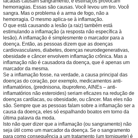
facadas causam sangramento, e estilhaços provocam
hemorragias. Essas são causas. Você levou um tiro. Você
sangra. Mas o problema é a arma de fogo, não a
hemorragia. O mesmo aplica-se à inflamação.
O que está causando a lesão (a raiz) também está
estimulando a inflamação (a resposta não específica à
lesão). A inflamação é simplesmente o marcador para a
doença. Então, as pessoas dizem que as doenças
cardiovasculares, diabetes, doenças neurodegenerativas,
obesidade e câncer envolvem inflamação crônica. Mas a
inflamação não é causadora da doença, que é apenas um
marcador da mesma.
Se a inflamação fosse, na verdade, a causa principal das
doenças do coração, por exemplo, medicamentos anti-
inflamatórios, (prednisona, ibuprofeno, AINEs – anti-
inflamatórios não esteroides) seriam eficazes na redução de
doenças cardíacas, ou obesidade, ou câncer. Mas eles não
são. Sempre que as pessoas falam sobre a inflamação ser a
causa da doença, eles só espalhando boatos em torno da
última palavra da moda.
Isto não quer dizer que a inflamação (ou sangramento) não
seja útil como um marcador da doença. Se o sangramento
para como consequência a um tratamento (um torniquete) é