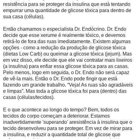
resistência para se proteger da insulina que está tentando
empurrar uma quantidade de glicose tóxica para dentro de
sua casa (células).
Então chamamos o especialista Dr. Endócrino. Dr. Endo
decide que esse xerume é realmente tóxico, e devemos
retirá-lo de fora das ruas imediatamente. Existem algumas
opções - como a redução da produção de glicose tóxica
(dietas Low Carb) ou queimar a glicose tóxica (jejum). Mas
em vez disso, ele decide que ele vai contratar mais lixeiros
(a insulina) para enfiar essa glicose tóxica para as casas.
Pelo menos, logo em seguida, o Dr. Endo não será capaz
de vê-la mais. Então o Dr. Endo pode fingir que está
fazendo um grande trabalho. “Veja! As ruas são agradáveis ​​
e limpas”. Mas toda a glicose tóxica foi para (dentro) das
casas (células/tecidos).
E o que acontece ao longo do tempo? Bem, todos os
tecidos do corpo começam a deteriorar. Estamos
inadvertidamente 'superando' a ​​resistência à insulina que o
tecido desenvolveu para se proteger. Em vez de mirar para
a insulina, e reduzir a quantidade total de glicose que