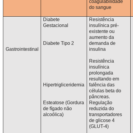
coagulabilidade
do sangue
Diabete
Resistência
Gestacional
insulínica pré-
existente ou
aumento da
Diabete Tipo 2
demanda de
Gastrointestinal
insulina
Resistência
insulínica
prolongada
resultando em
Hipertrigliceridemia
falência das
células beta do
pâncreas.
Esteatose (Gordura
Regulação
de fígado não
reduzida do
alcoólica)
transportadores
de glicose 4
(GLUT-4)