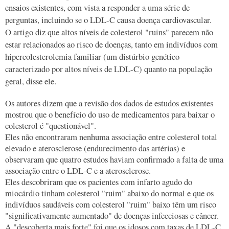
ensaios existentes, com vista a responder a uma série de
perguntas, incluindo se o LDL-C causa doença cardiovascular.
O artigo diz que altos níveis de colesterol "ruins" parecem não
estar relacionados ao risco de doenças, tanto em indivíduos com
hipercolesterolemia familiar (um distúrbio genético
caracterizado por altos níveis de LDL-C) quanto na população
geral, disse ele.
Os autores dizem que a revisão dos dados de estudos existentes
mostrou que o benefício do uso de medicamentos para baixar o
colesterol é "questionável".
Eles não encontraram nenhuma associação entre colesterol total
elevado e aterosclerose (endurecimento das artérias) e
observaram que quatro estudos haviam confirmado a falta de uma
associação entre o LDL-C e a aterosclerose.
Eles descobriram que os pacientes com infarto agudo do
miocárdio tinham colesterol "ruim" abaixo do normal e que os
indivíduos saudáveis
com colesterol "ruim" baixo t
ê
m um risco
"significativamente aumentado" de doenças infecciosas e câncer.
A "descoberta mais forte" foi que os idosos com taxas de LDL-C