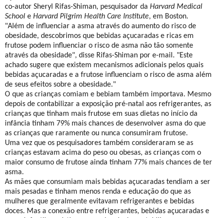
co-autor Sheryl Rifas-Shiman, pesquisador da
Harvard Medical
School
e
Harvard Pilgrim Health Care Institute
, em Boston.
"Além de influenciar a asma através do aumento do risco de
obesidade, descobrimos que bebidas açucaradas e ricas em
frutose podem influenciar o risco de asma não tão somente
através da obesidade", disse Rifas-Shiman por e-mail. "Este
achado sugere que existem mecanismos adicionais pelos quais
bebidas açucaradas e a frutose influenciam o risco de asma além
de seus efeitos sobre a obesidade."
O que as crianças comiam e bebiam também importava. Mesmo
depois de contabilizar a exposição pré-natal aos refrigerantes, as
crianças que tinham mais frutose em suas dietas no início da
infância tinham 79% mais chances de desenvolver asma do que
as crianças que raramente ou nunca consumiram frutose.
Uma vez que os pesquisadores também consideraram se as
crianças estavam acima do peso ou obesas, as crianças com o
maior consumo de frutose ainda tinham 77% mais chances de ter
asma.
As mães que consumiam mais bebidas açucaradas tendiam a ser
mais pesadas e tinham menos renda e educação do que as
mulheres que geralmente evitavam refrigerantes e bebidas
doces. Mas a conexão entre refrigerantes, bebidas açucaradas e