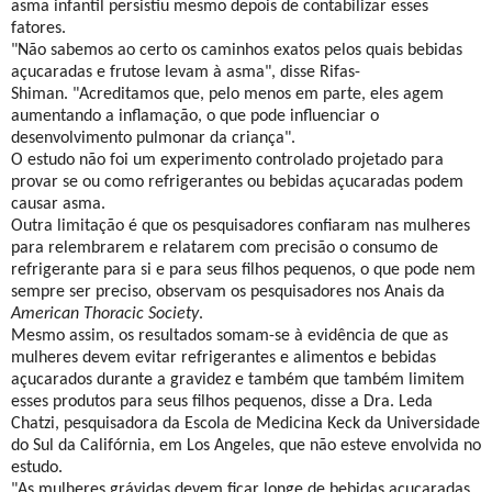
asma infantil persistiu mesmo depois de contabilizar esses
fatores.
"Não sabemos ao certo os caminhos exatos pelos quais bebidas
açucaradas e frutose levam à asma", disse Rifas-
Shiman. "Acreditamos que, pelo menos em parte, eles agem
aumentando a inflamação, o que pode influenciar o
desenvolvimento pulmonar da criança".
O estudo não foi um experimento controlado projetado para
provar se ou como refrigerantes ou bebidas açucaradas podem
causar asma.
Outra limitação é que os pesquisadores confiaram nas mulheres
para relembrarem e relatarem com precisão o consumo de
refrigerante para si e para seus filhos pequenos, o que pode nem
sempre ser preciso, observam os pesquisadores nos Anais da
American Thoracic Society
.
Mesmo assim, os resultados somam-se à evidência de que as
mulheres devem evitar refrigerantes e alimentos e bebidas
açucarados durante a gravidez e também que também limitem
esses produtos para seus filhos pequenos, disse a Dra. Leda
Chatzi, pesquisadora da Escola de Medicina Keck da Universidade
do Sul da Califórnia, em Los Angeles, que não esteve envolvida no
estudo.
"As mulheres grávidas devem ficar longe de bebidas açucaradas