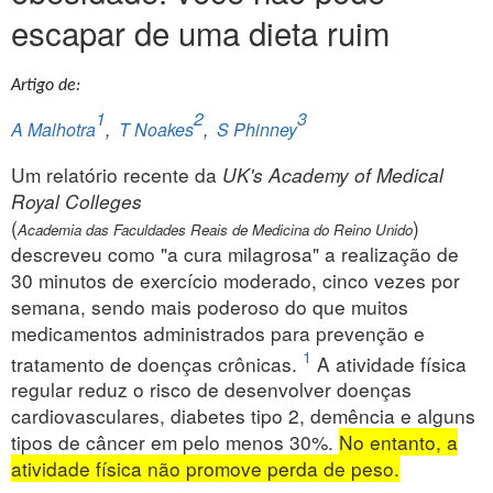
escapar de uma dieta ruim
Artigo de:
1
2
3
A Malhotra
,
T Noakes
,
S Phinney
Um relatório recente da
UK's Academy of Medical
Royal Colleges
(
)
Academia das Faculdades Reais de Medicina do Reino Unido
descreveu como "a cura milagrosa" a realização de
30 minutos de exercício moderado, cinco vezes por
semana, sendo mais poderoso do que muitos
medicamentos administrados para prevenção e
1
tratamento de doenças crônicas.
A atividade física
regular reduz o risco de desenvolver doenças
cardiovasculares, diabetes tipo 2, demência e alguns
tipos de câncer em pelo menos 30%.
No entanto, a
atividade física não promove perda de peso.