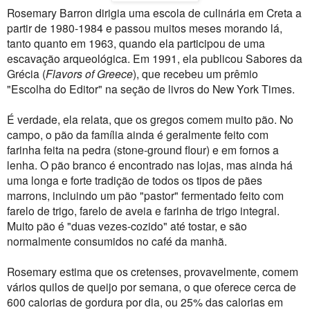
Rosemary Barron dirigia uma escola de culinária em Creta a
partir de 1980-1984 e passou muitos meses morando lá,
tanto quanto em 1963, quando ela participou de uma
escavação arqueológica. Em 1991, ela publicou Sabores da
Grécia (
Flavors of Greece
), que recebeu um prêmio
"Escolha do Editor" na seção de livros do New York Times.
É verdade, ela relata, que os gregos comem muito pão. No
campo, o pão da família ainda é geralmente feito com
farinha feita na pedra (stone-ground flour) e em fornos a
lenha. O pão branco é encontrado nas lojas, mas ainda há
uma longa e forte tradição de todos os tipos de pães
marrons, incluindo um pão "pastor" fermentado feito com
farelo de trigo, farelo de aveia e farinha de trigo integral.
Muito pão é "duas vezes-cozido" até tostar, e são
normalmente consumidos no café da manhã.
Rosemary estima que os cretenses, provavelmente, comem
vários quilos de queijo por semana, o que oferece cerca de
600 calorias de gordura por dia, ou 25% das calorias em