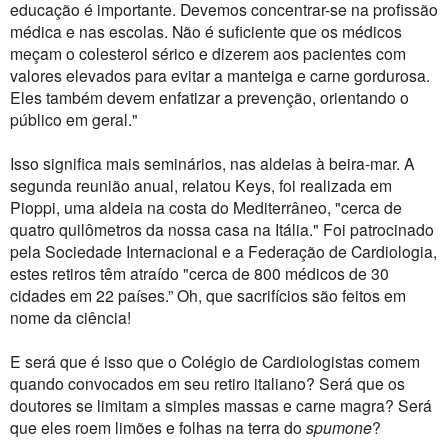
educação é importante. Devemos concentrar-se na profissão
médica e nas escolas. Não é suficiente que os médicos
meçam o colesterol sérico e dizerem aos pacientes com
valores elevados para evitar a manteiga e carne gordurosa.
Eles também devem enfatizar a prevenção, orientando o
público em geral."
Isso significa mais seminários, nas aldeias à beira-mar. A
segunda reunião anual, relatou Keys, foi realizada em
Pioppi, uma aldeia na costa do Mediterrâneo, "cerca de
quatro quilômetros da nossa casa na Itália." Foi patrocinado
pela Sociedade Internacional e a Federação de Cardiologia,
estes retiros têm atraído "cerca de 800 médicos de 30
cidades em 22 países.” Oh, que sacrifícios são feitos em
nome da ciência!
E será que é isso que o Colégio de Cardiologistas comem
quando convocados em seu retiro italiano? Será que os
doutores se limitam a simples massas e carne magra? Será
que eles roem limões e folhas na terra do
spumone
?