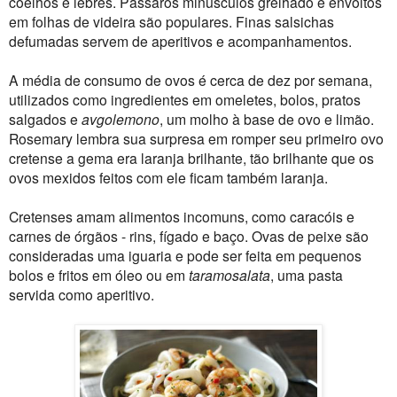
coelhos e lebres. Pássaros minúsculos grelhado e envoltos
em folhas de videira são populares. Finas salsichas
defumadas servem de aperitivos e acompanhamentos.
A média de consumo de ovos é cerca de dez por semana,
utilizados como ingredientes em omeletes, bolos, pratos
salgados e
avgolemono
, um molho à base de ovo e limão.
Rosemary lembra sua surpresa em romper seu primeiro ovo
cretense a gema era laranja brilhante, tão brilhante que os
ovos mexidos feitos com ele ficam também laranja.
Cretenses amam alimentos incomuns, como caracóis e
carnes de órgãos - rins, fígado e baço. Ovas de peixe são
consideradas uma iguaria e pode ser feita em pequenos
bolos e fritos em óleo ou em
taramosalata
, uma pasta
servida como aperitivo.