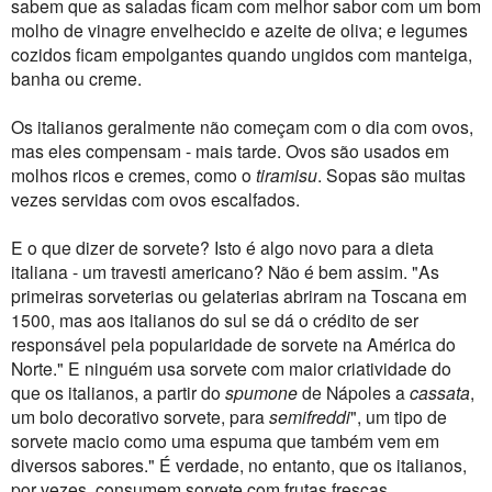
sabem que as saladas ficam com melhor sabor com um bom
molho de vinagre envelhecido e azeite de oliva; e legumes
cozidos ficam empolgantes quando ungidos com manteiga,
banha ou creme.
Os italianos geralmente não começam com o dia com ovos,
mas eles compensam - mais tarde. Ovos são usados ​​em
molhos ricos e cremes, como o
tiramisu
. Sopas são muitas
vezes servidas com ovos escalfados.
E o que dizer de sorvete? Isto é algo novo para a dieta
italiana - um travesti americano? Não é bem assim. "As
primeiras sorveterias ou gelaterias abriram na Toscana em
1500, mas aos italianos do sul se dá o crédito de ser
responsável pela popularidade de sorvete na América do
Norte." E ninguém usa sorvete com maior criatividade do
que os italianos, a partir do
spumone
de Nápoles a
cassata
,
um bolo decorativo sorvete, para
semifreddi
", um tipo de
sorvete macio como uma espuma que também vem em
diversos sabores." É verdade, no entanto, que os italianos,
por vezes, consumem sorvete com frutas frescas.