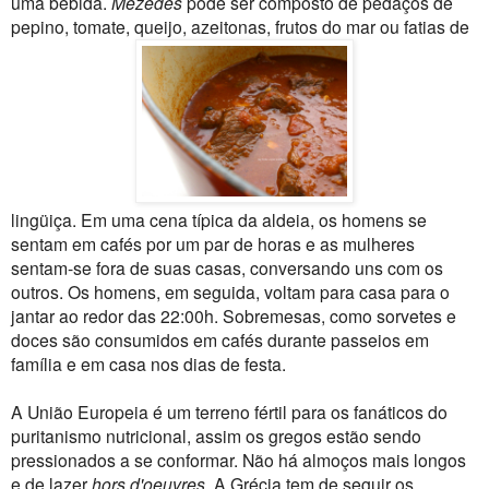
uma bebida.
Mezedes
pode ser composto de pedaços de
pepino, tomate, queijo, azeitonas, frutos do mar ou fatias de
lingüiça. Em uma cena típica da aldeia, os homens se
sentam em cafés por um par de horas e as mulheres
sentam-se fora de suas casas, conversando uns com os
outros. Os homens, em seguida, voltam para casa para o
jantar ao redor das 22:00h. Sobremesas, como sorvetes e
doces são consumidos em cafés durante passeios em
família e em casa nos dias de festa.
A União Europeia é um terreno fértil para os fanáticos do
puritanismo nutricional, assim os gregos estão sendo
pressionados a se conformar. Não há almoços mais longos
e de lazer
hors d'oeuvres
. A Grécia tem de seguir os