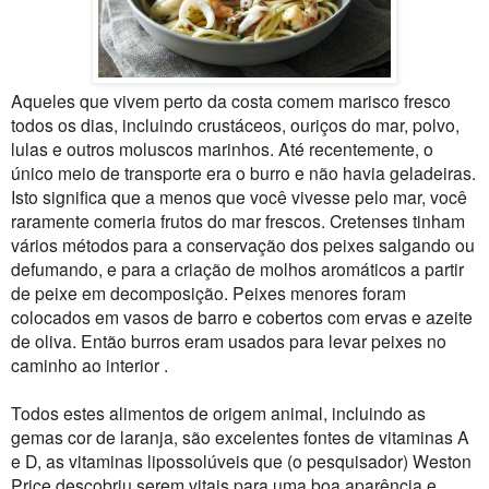
Aqueles que vivem perto da costa comem marisco fresco
todos os dias, incluindo crustáceos, ouriços do mar, polvo,
lulas e outros moluscos marinhos. Até recentemente, o
único meio de transporte era o burro e não havia geladeiras.
Isto significa que a menos que você vivesse pelo mar, você
raramente comeria frutos do mar frescos. Cretenses tinham
vários métodos para a conservação dos peixes salgando ou
defumando, e para a criação de molhos aromáticos a partir
de peixe em decomposição. Peixes menores foram
colocados em vasos de barro e cobertos com ervas e azeite
de oliva. Então burros eram usados para levar peixes no
caminho ao interior .
Todos estes alimentos de origem animal, incluindo as
gemas cor de laranja, são excelentes fontes de vitaminas A
e D, as vitaminas lipossolúveis que (o pesquisador) Weston
Price descobriu serem vitais para uma boa aparência e