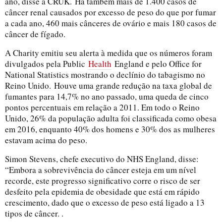
ano, disse a CRUK.
Há também mais de 1.400 casos de
câncer renal causados ​​por excesso de peso do que por fumar
a cada ano, 460 mais cânceres de ovário e mais 180 casos de
câncer de fígado.
A Charity emitiu seu alerta à medida que os números foram
divulgados pela Public
Health
England e pelo Office for
National Statistics mostrando o declínio do tabagismo no
Reino Unido.
Houve uma grande redução na taxa global de
fumantes para 14,7% no ano passado, uma queda de cinco
pontos percentuais em relação a 2011. Em todo o Reino
Unido, 26% da população adulta foi classificada como obesa
em 2016, enquanto 40% dos homens e 30% dos as mulheres
estavam acima do peso.
Simon Stevens, chefe executivo do NHS England, disse:
“Embora a sobrevivência do câncer esteja em um nível
recorde, este progresso significativo corre o risco de ser
desfeito pela epidemia de obesidade que está em rápido
crescimento, dado que o excesso de peso está ligado a 13
tipos de câncer. .