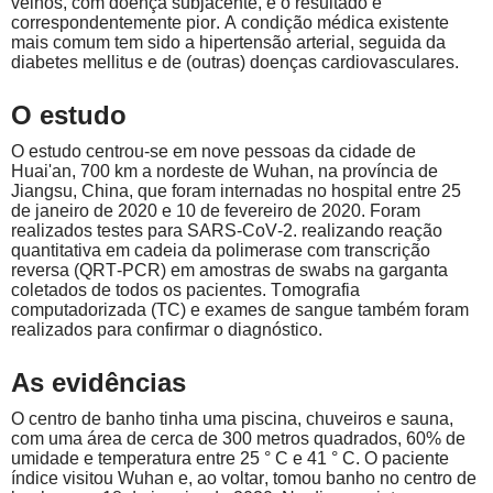
velhos, com doença subjacente, e o resultado é
correspondentemente pior. A condição médica existente
mais comum tem sido a hipertensão arterial, seguida da
diabetes mellitus e de (outras) doenças cardiovasculares.
O estudo
O estudo centrou-se em nove pessoas da cidade de
Huai'an, 700 km a nordeste de Wuhan, na província de
Jiangsu, China, que foram internadas no hospital entre 25
de janeiro de 2020 e 10 de fevereiro de 2020. Foram
realizados testes para SARS-CoV-2. realizando reação
quantitativa em cadeia da polimerase com transcrição
reversa (QRT-PCR) em amostras de swabs na garganta
coletados de todos os pacientes. Tomografia
computadorizada (TC) e exames de sangue também foram
realizados para confirmar o diagnóstico.
As evidências
O centro de banho tinha uma piscina, chuveiros e sauna,
com uma área de cerca de 300 metros quadrados, 60% de
umidade e temperatura entre 25 ° C e 41 ° C. O paciente
índice visitou Wuhan e, ao voltar, tomou banho no centro de