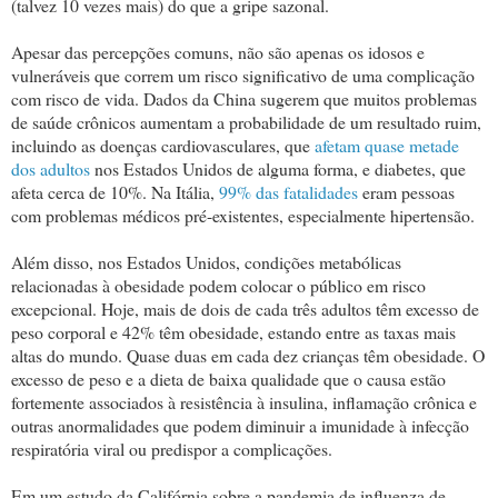
(talvez 10 vezes mais) do que a gripe sazonal.
Apesar das percepções comuns, não são apenas os idosos e
vulneráveis que correm um risco significativo de uma complicação
com risco de vida. Dados da China sugerem que muitos problemas
de saúde crônicos aumentam a probabilidade de um resultado ruim,
incluindo as doenças cardiovasculares, que
afetam quase metade
dos adultos
nos Estados Unidos de alguma forma, e diabetes, que
afeta cerca de 10%. Na Itália,
99% das fatalidades
eram pessoas
com problemas médicos pré-existentes, especialmente hipertensão.
Além disso, nos Estados Unidos, condições metabólicas
relacionadas à obesidade podem colocar o público em risco
excepcional. Hoje, mais de dois de cada três adultos têm excesso de
peso corporal e 42% têm obesidade, estando entre as taxas mais
altas do mundo. Quase duas em cada dez crianças têm obesidade. O
excesso de peso e a dieta de baixa qualidade que o causa estão
fortemente associados à resistência à insulina, inflamação crônica e
outras anormalidades que podem diminuir a imunidade à infecção
respiratória viral ou predispor a complicações.
Em um estudo da Califórnia sobre a pandemia de influenza de