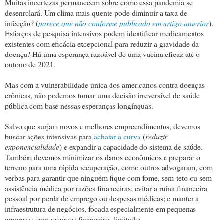
Muitas incertezas permanecem sobre como essa pandemia se
desenrolará. Um clima mais quente pode diminuir a taxa de
infecção? (
parece que não conforme publicado em artigo anterior
).
Esforços de pesquisa intensivos podem identificar medicamentos
existentes com eficácia excepcional para reduzir a gravidade da
doença? Há uma esperança razoável de uma vacina eficaz até o
outono de 2021.
Mas com a vulnerabilidade única dos americanos contra doenças
crônicas, não podemos tomar uma decisão irreversível de saúde
pública com base nessas esperanças longínquas.
Salvo que surjam novos e melhores empreendimentos, devemos
buscar ações intensivas para
achatar a curva
(
reduzir
exponencialidade
) e expandir a capacidade do sistema de saúde.
Também devemos minimizar os danos econômicos e preparar o
terreno para uma rápida recuperação, como outros advogaram, com
verbas para garantir que ninguém fique com fome, sem-teto ou sem
assistência médica por razões financeiras; evitar a ruína financeira
pessoal por perda de emprego ou despesas médicas; e manter a
infraestrutura de negócios, focada especialmente em pequenas
empresas com recursos financeiros limitados.