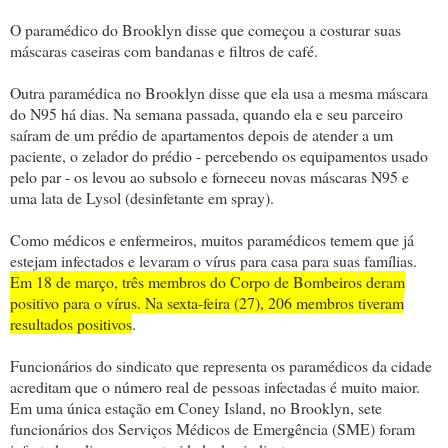
O paramédico do Brooklyn disse que começou a costurar suas
máscaras caseiras com bandanas e filtros de café.
Outra paramédica no Brooklyn disse que ela usa a mesma máscara
do N95 há dias. Na semana passada, quando ela e seu parceiro
saíram de um prédio de apartamentos depois de atender a um
paciente, o zelador do prédio - percebendo os equipamentos usado
pelo par - os levou ao subsolo e forneceu novas máscaras N95 e
uma lata de Lysol (desinfetante em spray).
Como médicos e enfermeiros, muitos paramédicos temem que já
estejam infectados e levaram o vírus para casa para suas famílias.
Em 18 de março, três membros do Corpo de Bombeiros deram
positivo para o vírus. Na sexta-feira (27), 206 membros tiveram
resultados positivos
.
Funcionários do sindicato que representa os paramédicos da cidade
acreditam que o número real de pessoas infectadas é muito maior.
Em uma única estação em Coney Island, no Brooklyn, sete
funcionários dos Serviços Médicos de Emergência (SME) foram