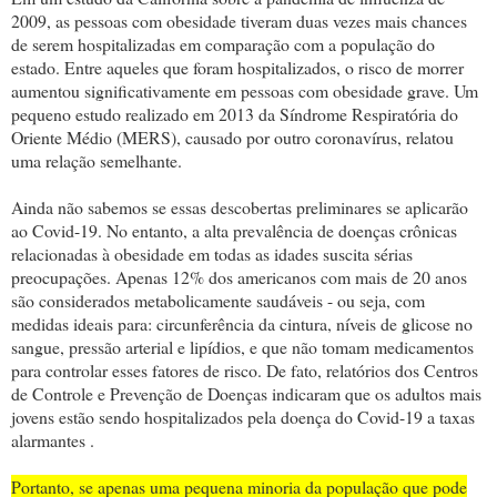
2009, as pessoas com obesidade tiveram duas vezes mais chances
de serem hospitalizadas em comparação com a população do
estado. Entre aqueles que foram hospitalizados, o risco de morrer
aumentou significativamente em pessoas com obesidade grave. Um
pequeno estudo realizado em 2013 da Síndrome Respiratória do
Oriente Médio (MERS), causado por outro coronavírus, relatou
uma relação semelhante.
Ainda não sabemos se essas descobertas preliminares se aplicarão
ao Covid-19. No entanto, a alta prevalência de doenças crônicas
relacionadas à obesidade em todas as idades suscita sérias
preocupações. Apenas 12% dos americanos com mais de 20 anos
são considerados metabolicamente saudáveis - ou seja, com
medidas ideais para: circunferência da cintura, níveis de glicose no
sangue, pressão arterial e lipídios, e que não tomam medicamentos
para controlar esses fatores de risco. De fato, relatórios dos Centros
de Controle e Prevenção de Doenças indicaram que os adultos mais
jovens estão sendo hospitalizados pela doença do Covid-19 a taxas
alarmantes .
Portanto, se apenas uma pequena minoria da população que pode