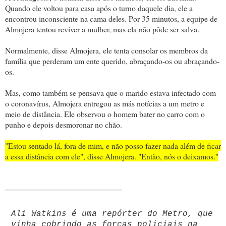
Quando ele voltou para casa após o turno daquele dia, ele a
encontrou inconsciente na cama deles. Por 35 minutos, a equipe de
Almojera tentou reviver a mulher, mas ela não pôde ser salva.
Normalmente, disse Almojera, ele tenta consolar os membros da
família que perderam um ente querido, abraçando-os ou abraçando-
os.
Mas, como também se pensava que o marido estava infectado com
o coronavírus, Almojera entregou as más notícias a um metro e
meio de distância. Ele observou o homem bater no carro com o
punho e depois desmoronar no chão.
"Estou sentado lá, fora de mim, e não posso fazer nada além de ficar
a essa distância com ele", disse Almojera. "Então, nós o deixamos."
_____________________________
Ali Watkins é uma repórter do Metro, que
vinha cobrindo as forças policiais na