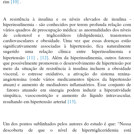
rim
[10]
.
A resistência à insulina e os níveis elevados d
e insulina -
hiperinsulinemia - são conhecidos por terem profunda relação com
vários quadros de preocupação médica: as anormalidades dos níveis
de colesterol e triglicerídeos (dislipidemia), transtornos
cardiovasculares e obesidade. Uma vez que essas doenças estão
significativamente associadas à hipertensão, fica naturalmente
sugerido uma relação clínica entre hiperinsulinemia e
hipertensão
[11]
,
[12]
. Além da hiperinsulinemia, outros fatores
que possivelmente promovem o desenvolvimento de hipertensão por
meio da situação de resistência à insulina incluem a obesidade
visceral, o estresse oxidativo, a ativação do sistema renina-
angiotensina (onde vários medicamentos típicos da hipertensão
atuam) e aumento de mediadores inflamatórios. Esse conjunto de
fatores atuando em sinergia podem induzir a hiperatividade
simpática, vasoconstrição e aumento do líquido intravascular,
resultando em hipertensão arterial
[13]
.
Um dos pontos sublinhados pelos autores do es
tudo é que: “Nossa
descoberta de que o nível de hipertrigliceridemia está