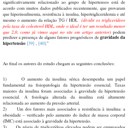
significativamente relacionado ao grupo de hipertensos está de
acordo com muitos dados publicados recentemente, que provaram
que hiperinsulinemia, resistência à insulna, hipertrigliceridemia e até
mesmo o aumento da relação TG / HDL
(dividir os triglicerídeos
pela taxa de colesterol HDL, onde o ideal é ter um resultado menor
que 2,0, como já vimos aqui no site em
artigo anterior)
podem
gravidade da
predizer a presença de alguns fatores prognósticos de
hipertensão
[39]
,
[40]
.”
Ao final os autores do estudo chegam as seguintes conclusões:
1)
O aumento da insulina sérica desempenha um papel
fundamental na fisiopatologia da hipertensão essencial. Taxas
maiores da insulina foram associadas à gravidade da hipertensão
essencial. A fisiologia alterada da insulina está altamente
relacionada ao aumento da pressão arterial.
2)
Um dos fatores mais associados a resistência à insulina: a
obesidade – verificado pelo aumento do índice de massa corporal
(IMC) está associado à gravidade da hipertensão.
3)
Os níveis de triglicerídeos elevados podem ser empregados