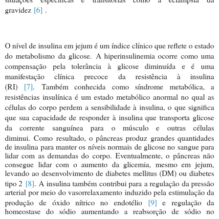
gravidez
[6]
.
O nível de insulina em jejum é um índice clínico que reflete o estado
do metabolismo da glicose. A hiperinsulinemia ocorre como uma
compensação pela tolerância à glicose diminuída e é uma
manifestação clínica precoce da resistência à insulina
(RI)
[7]
. Também conhecida como síndrome metabólica, a
resistências insulínica é um estado metabólico anormal no qual as
células do corpo perdem a sensibilidade à insulina, o que significa
que sua capacidade de responder à insulina que transporta glicose
da corrente sanguínea para o músculo e outras células
diminui. Como resultado, o pânc
reas produz grandes quantidades
de insulina para manter os níveis normais de glicose no sangue para
lidar com as demandas do corpo. Eventualmente, o pâncreas não
consegue lidar com o aumento da glicemia, mesmo em jejum,
levando ao desenvolvimento de diabetes mellitus (DM) ou diabetes
tipo 2
[8]
. A insulina também contribui para a regulação da pressão
arterial por meio do vasorrelaxamento induzido pela estimulação da
produção de óxido nítrico no endotélio
[9]
e regulação da
homeostase do sódio aumentando a reabsorção de sódio no