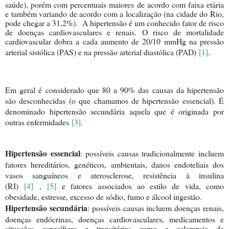
saúde), porém com percentuais maiores de acordo com faixa etária
e também variando de acordo com a localização (na cidade do Rio,
pode chegar a 31,2%). A hipertensão é um conhecido fator de risco
de doenças cardiovasculares e renais. O risco de mortalidade
cardiovascular dobra a cada aumento de 20/10 mmHg na pressão
arterial sistólica (PAS) e na pressão arterial diastólica (PAD)
[1]
.
Em geral é considerado que 80 a 90% das causas da hipertensão
são desconhecidas (o que chamamos de hipertensão essencial). É
denominado hipertensão secundária aquela que é originada por
outras enfermidades
[3]
.
Hipertensão essencial
: possíveis causas tradicionalmente incluem
fatores hereditários, genéticos, ambientais, danos endoteliais dos
vasos sanguíneos e aterosclerose, resistência à insulina
(RI)
[4]
,
[5]
e fatores associados ao estilo de vida, como
obesidade, estresse, excesso de sódio, fumo e álcool ingestão.
Hipertensão secundária
: possíveis causas incluem doenças renais,
doenças endócrinas, doenças cardiovasculares, medicame
ntos e
situações específicas e transitórias como a eclampsia da