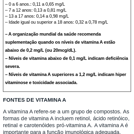
– 0 a 6 anos.: 0,11 a 0,65 mg/L
– 7 a 12 anos: 0,13 a 0,81 mg/L
– 13 a 17 anos: 0,14 a 0,98 mg/L
– Idade igual ou superior a 18 anos: 0,32 a 0,78 mg/L
– A organização mundial da saúde recomenda
suplementação quando os níveis de vitamina A estão
abaixo de 0,2 mg/L (ou 20mcg/dL).
– Níveis de vitamina abaixo de 0,1 mg/L indicam deficiência
severa.
– Níveis de vitamina A superiores a 1,2 mg/L indicam hiper
vitaminose e toxicidade associada.
FONTES DE VITAMINA A
A vitamina A refere-se a um grupo de compostos. As
formas de vitamina A incluem retinol, ácido retinóico,
retinal e carotenóides pró-vitamina A. A vitamina A é
importante para a função imunológica adequada,