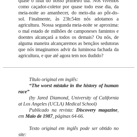
quase o final do nosso primeiro dia. Nós vivemos
como caçador-coletor por quase todo esse dia, da
meia-noite ao amanhecer, do meio-dia ao pôr-do-
sol. Finalmente, às 23h:54m nós adotamos a
agricultura. Nossa segunda meia-noite se aproxima:
o mal estado de milhões de camponeses famintos e
doentes alcançará a todos os demais? Ou nós, de
alguma maneira alcançaremos as bençãos sedutoras
que nós imaginamos advir da luminosa fachada da
agricultura, e que até agora tem nos iludido?
Título original em inglês:
“The worst mistake in the history of human
race”
(by Jared Diamond, University of California
at Los Angeles (UCLA) Medical School)
Publicado na revista:
Discovery magazine
,
em
Maio de 1987
, páginas 64-66.
Texto original em inglês pode ser obtido no
site: