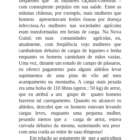
freqüentes que as mulheres caçador-coletoras –
com conseqüente prejuízo em sua saúde. Entre as
múmias chilenas, por exemplo, mais mulheres que
homens apresentavam lesões ósseas por doença
infecciosa.As mulheres nas sociedades agrícolas
eram transformadas em bestas de carga. Na Nova
Guiné, em suas comunidades agrícolas, eu,
atualmente, com freqüência vejo mulheres que
cambaleiam debaixo de cargas de legumes e lenha
enquanto os homens caminham de mãos vazias.
Uma vez, durante um estudo de campo de pássaros,
eu ofereci pagamento para alguns aldeãos levar
suprimentos de uma pista de vôo até meu
acampamento na montanha. A carga mais pesada
era uma bolsa de 110 libras (aprox.: 50 kg) de arroz,
que eu atribuí a um grupo de quatro homens
fazerem tal carregamento. Quando eu alcancei os
aldeãos, descobri que os homens estavam levando
cargas leves, enquanto uma pequena mulher,
pesando menos que a carga de arroz, estava
curvada debaixo da mesma, sustentando seu peso
com uma corda ao redor de suas têmporas!
Em relação ao argumento de que a agricultura