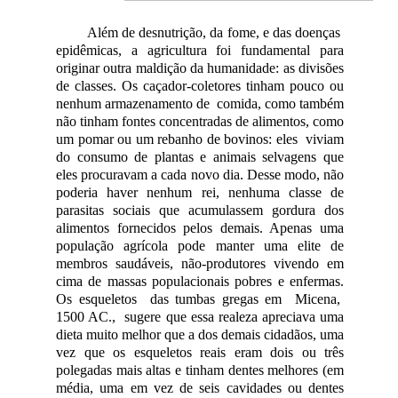
Além de desnutrição, da fome, e das doenças
epidêmicas, a agricultura foi fundamental para
originar outra maldição da humanidade: as divisões
de classes. Os caçador-coletores tinham pouco ou
nenhum armazenamento de comida, como também
não tinham fontes concentradas de alimentos, como
um pomar ou um rebanho de bovinos: eles viviam
do consumo de plantas e animais selvagens que
eles procuravam a cada novo dia. Desse modo, não
poderia haver nenhum rei, nenhuma classe de
parasitas sociais que acumulassem gordura dos
alimentos fornecidos pelos demais. Apenas uma
população agrícola pode manter uma elite de
membros saudáveis, não-produtores vivendo em
cima de massas populacionais pobres e enfermas.
Os esqueletos das tumbas gregas em Micena,
1500 AC., sugere que essa realeza apreciava uma
dieta muito melhor que a dos demais cidadãos, uma
vez que os esqueletos reais eram dois ou três
polegadas mais altas e tinham dentes melhores (em
média, uma em vez de seis cavidades ou dentes