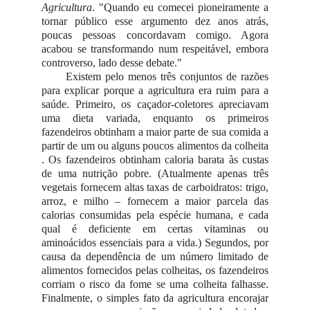
Agricultura
. "Quando eu comecei pioneiramente a
tornar público esse argumento dez anos atrás,
poucas pessoas concordavam comigo. Agora
acabou se transformando num respeitável, embora
controverso, lado desse debate."
Existem pelo menos três conjuntos de razões
para explicar porque a agricultura era ruim para a
saúde. Primeiro, os caçador-coletores apreciavam
uma dieta variada, enquanto os primeiros
fazendeiros obtinham a maior parte de sua comida a
partir de um ou alguns poucos alimentos da colheita
. Os fazendeiros obtinham caloria barata às custas
de uma nutrição pobre. (Atualmente apenas três
vegetais fornecem altas taxas de carboidratos: trigo,
arroz, e milho – fornecem a maior parcela das
calorias consumidas pela espécie humana, e cada
qual é deficiente em certas vitaminas ou
aminoácidos essenciais para a vida.) Segundos, por
causa da dependência de um número limitado de
alimentos fornecidos pelas colheitas, os fazendeiros
corriam o risco da fome se uma colheita falhasse.
Finalmente, o simples fato da agricultura encorajar