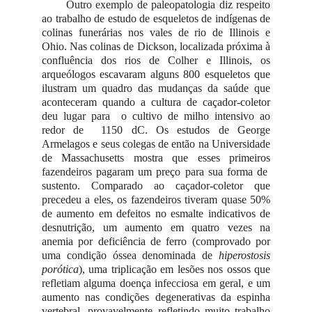
Outro exemplo de paleopatologia diz respeito
ao trabalho de estudo de esqueletos de indígenas de
colinas funerárias nos vales de rio de Illinois e
Ohio. Nas colinas de Dickson, localizada próxima à
confluência dos rios de Colher e Illinois, os
arqueólogos escavaram alguns 800 esqueletos que
ilustram um quadro das mudanças da saúde que
aconteceram quando a cultura de caçador-coletor
deu lugar para o cultivo de milho intensivo ao
redor de 1150 dC. Os estudos de George
Armelagos e seus colegas de então na Universidade
de Massachusetts mostra que esses primeiros
fazendeiros pagaram um preço para sua forma de
sustento. Comparado ao caçador-coletor que
precedeu a eles, os fazendeiros tiveram quase 50%
de aumento em defeitos no esmalte indicativos de
desnutrição, um aumento em quatro vezes na
anemia por deficiência de ferro (comprovado por
uma condição óssea denominada de
hiperostosis
porótica
), uma triplicação em lesões nos ossos que
refletiam alguma doença infecciosa em geral, e um
aumento nas condições degenerativas da espinha
vertebral, provavelmente refletindo muito trabalho