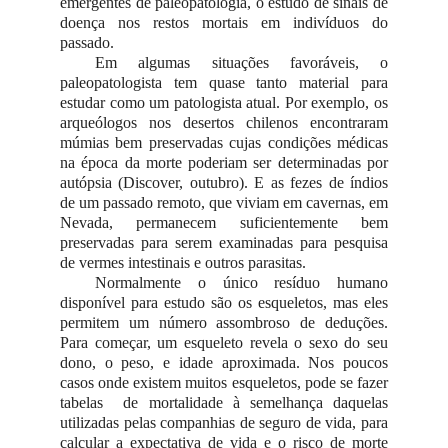
emergentes de paleopatologia, o estudo de sinais de
doença nos restos mortais em indivíduos do
passado.
Em algumas situações favoráveis, o
paleopatologista tem quase tanto material para
estudar como um patologista atual. Por exemplo, os
arqueólogos nos desertos chilenos encontraram
múmias bem preservadas cujas condições médicas
na época da morte poderiam ser determinadas por
autópsia (Discover, outubro). E as fezes de índios
de um passado remoto, que viviam em cavernas, em
Nevada, permanecem suficientemente bem
preservadas para serem examinadas para pesquisa
de vermes intestinais e outros parasitas.
Normalmente o único resíduo humano
disponível para estudo são os esqueletos, mas eles
permitem um número assombroso de deduções.
Para começar, um esqueleto revela o sexo do seu
dono, o peso, e idade aproximada. Nos poucos
casos onde existem muitos esqueletos, pode se fazer
tabelas de mortalidade à semelhança daquelas
utilizadas pelas companhias de seguro de vida, para
calcular a expectativa de vida e o risco de morte