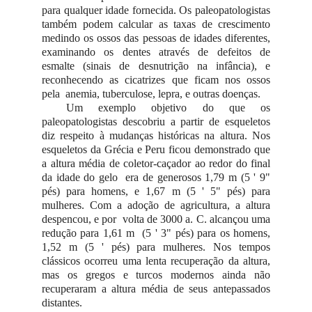
para qualquer idade fornecida. Os paleopatologistas
também podem calcular as taxas de crescimento
medindo os ossos das pessoas de idades diferentes,
examinando os dentes através de defeitos de
esmalte (sinais de desnutrição na infância), e
reconhecendo as cicatrizes que ficam nos ossos
pela anemia, tuberculose, lepra, e outras doenças.
Um exemplo objetivo do que os
paleopatologistas descobriu a partir de esqueletos
diz respeito à mudanças históricas na altura. Nos
esqueletos da Grécia e Peru ficou demonstrado que
a altura média de coletor-caçador ao redor do final
da idade do gelo era de generosos 1,79 m (5 ' 9"
pés) para homens, e 1,67 m (5 ' 5" pés) para
mulheres. Com a adoção de agricultura, a altura
despencou, e por volta de 3000 a. C. alcançou uma
redução para 1,61 m (5 ' 3" pés) para os homens,
1,52 m (5 ' pés) para mulheres. Nos tempos
clássicos ocorreu uma lenta recuperação da altura,
mas os gregos e turcos modernos ainda não
recuperaram a altura média de seus antepassados
distantes.