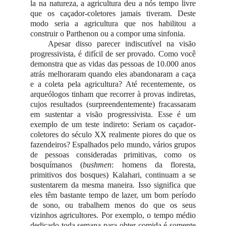
la na natureza, a agricultura deu a nós tempo livre
que os caçador-coletores jamais tiveram. Deste
modo seria a agricultura que nos habilitou a
construir o Parthenon ou a compor uma sinfonia.
Apesar disso parecer indiscutível na visão
progressivista, é difícil de ser provado. Como você
demonstra que as vidas das pessoas de 10.000 anos
atrás melhoraram quando eles abandonaram a caça
e a coleta pela agricultura? Até recentemente, os
arqueólogos tinham que recorrer à provas indiretas,
cujos resultados (surpreendentemente) fracassaram
em sustentar a visão progressivista. Esse é um
exemplo de um teste indireto: Seriam os caçador-
coletores do século XX realmente piores do que os
fazendeiros? Espalhados pelo mundo, vários grupos
de pessoas consideradas primitivas, como os
bosquímanos (
bushmen
: homens da floresta,
primitivos dos bosques) Kalahari, continuam a se
sustentarem da mesma maneira. Isso significa que
eles têm bastante tempo de lazer, um bom período
de sono, ou trabalhem menos do que os seus
vizinhos agricultores. Por exemplo, o tempo médio
dedicado toda semana para obter comida é somente