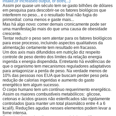
intake,or increased output, or both(...)
Assim por quase um século tem se gasto bilhões de dólares
em pesquisa para descobrir-se os fatores biológicos que
interferem no peso... e o resultado final não fugia do
primordial: coma menos e gaste mais...
Mas há algo novo: comer demais cronicamente pode ser
uma manifestação mais do que uma causa de obesidade
crescente.
Tentar reduzir o peso sem atentar para os fatores biológicos
para esse processo, incluindo aspectos qualitativos da
alimentação certamente tem resultado em fracasso.
Um dos axis mais difundidos em nutrição diz respeito
controle de peso dentro dos limites da relação energia
ingerida x energia dispendida. Entretanto há evidências de
que o organismo tem mecanismos reguladores adaptativos
para antagonizar a perda de peso. Na verdade menos de
10% das pessoas nos EUA que buscam perder peso pela
redução de calorias ingeridas e aumento do gasto
energético tem algum sucesso.
O corpo humano tem um contínuo requerimento energético.
Assim os maiores combustíveis metabólicos:
glicose,
cetonas e ácidos graxos não esterificados são rigidamente
controlados (para manter um total plasmático entre 4 a 6
kcal/l). Reduções agudas nesses elementos podem levar a
fome intensa.