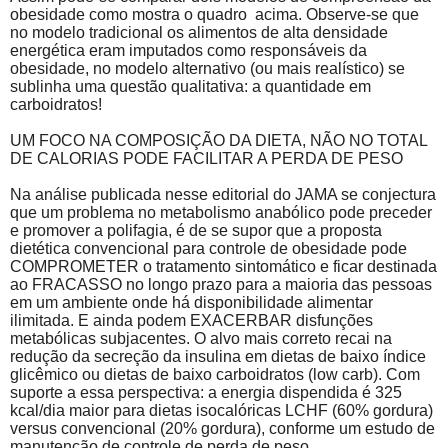
obesidade como mostra o quadro
acima. Observe-se que
no modelo tradicional os alimentos de alta densidade
energética eram imputados como responsáveis da
obesidade, no modelo alternativo (ou mais realístico) se
sublinha uma questão qualitativa: a quantidade em
carboidratos!
UM FOCO NA COMPOSIÇÃO DA DIETA, NÃO NO TOTAL
DE CALORIAS PODE FACILITAR A PERDA DE PESO
Na análise publicada nesse editorial do JAMA se conjectura
que um problema no metabolismo anabólico pode preceder
e promover a polifagia, é de se supor que a proposta
dietética convencional para controle de obesidade pode
COMPROMETER o tratamento sintomático e ficar destinada
ao FRACASSO no longo prazo para a maioria das pessoas
em um ambiente onde há disponibilidade alimentar
ilimitada. E ainda podem EXACERBAR disfunções
metabólicas subjacentes. O alvo mais correto recai na
redução da secreção da insulina em dietas de baixo índice
glicêmico ou dietas de baixo carboidratos (low carb). Com
suporte a essa perspectiva: a energia dispendida é 325
kcal/dia maior para dietas isocalóricas LCHF (60% gordura)
versus convencional (20% gordura), conforme um estudo de
manutenção de controle de perda de peso.