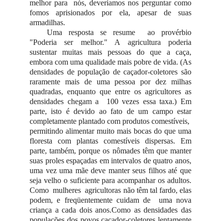
melhor para nós, deveríamos nos perguntar como
fomos aprisionados por ela, apesar de suas
armadilhas.
Uma resposta se resume ao provérbio
"Poderia ser melhor." A agricultura poderia
sustentar muitas mais pessoas do que a caça,
embora com uma qualidade mais pobre de vida. (As
densidades de população de caçador-coletores são
raramente mais de uma pessoa por dez milhas
quadradas, enquanto que entre os agricultores as
densidades chegam a 100 vezes essa taxa.) Em
parte, isto é devido ao fato de um campo estar
completamente plantado com produtos comestíveis,
permitindo alimentar muito mais bocas do que uma
floresta com plantas comestíveis dispersas. Em
parte, também, porque os nômades têm que manter
suas proles espaçadas em intervalos de quatro anos,
uma vez uma mãe deve manter seus filhos até que
seja velho o suficiente para acompanhar os adultos.
Como mulheres agricultoras não têm tal fardo, elas
podem, e freqüentemente cuidam de uma nova
criança a cada dois anos.Como as densidades das
populações dos povos caçador-coletores lentamente