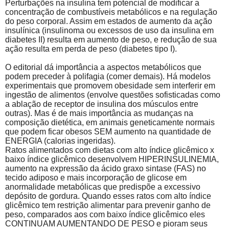
Perturbações na insulina tem potencial de modificar a
concentração de combustíveis metabólicos e na regulação
do peso corporal. Assim em estados de aumento da ação
insulínica (insulinoma ou excessos de uso da insulina em
diabetes II) resulta em aumento de peso, e redução de sua
ação resulta em perda de peso (diabetes tipo I).
O editorial dá importância a aspectos metabólicos que
podem preceder à polifagia (comer demais). Há modelos
experimentais que promovem obesidade sem interferir em
ingestão de alimentos (envolve questões sofisticadas como
a ablação de receptor de insulina dos músculos entre
outras). Mas é de mais importância as mudanças na
composição dietética, em animais geneticamente normais
que podem ficar obesos SEM aumento na quantidade de
ENERGIA (calorias ingeridas).
Ratos alimentados com dietas com alto índice glicêmico x
baixo índice glicêmico desenvolvem HIPERINSULINEMIA,
aumento na expressão da ácido graxo sintase (FAS) no
tecido adiposo e mais incorporação de glicose em
anormalidade metabólicas que predispõe a excessivo
depósito de gordura. Quando esses ratos com alto índice
glicêmico tem restrição alimentar para prevenir ganho de
peso, comparados aos com baixo índice glicêmico eles
CONTINUAM AUMENTANDO DE PESO e pioram seus