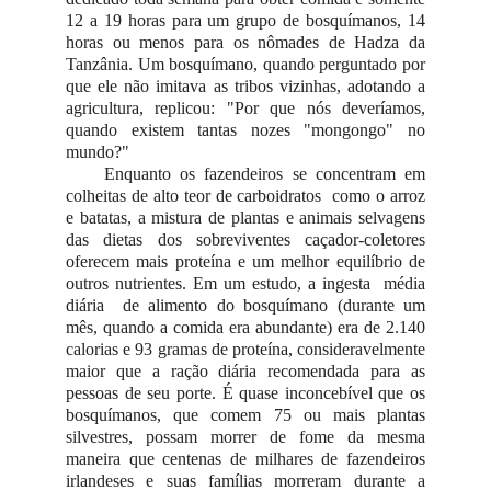
12 a 19 horas para um grupo de bosquímanos, 14
horas ou menos para os nômades de Hadza da
Tanzânia. Um bosquímano, quando perguntado por
que ele não imitava as tribos vizinhas, adotando a
agricultura, replicou: "Por que nós deveríamos,
quando existem tantas nozes "mongongo" no
mundo?"
Enquanto os fazendeiros se concentram em
colheitas de alto teor de carboidratos como o arroz
e batatas, a mistura de plantas e animais selvagens
das dietas dos sobreviventes caçador-coletores
oferecem mais proteína e um melhor equilíbrio de
outros nutrientes. Em um estudo, a ingesta média
diária de alimento do bosquímano (durante um
mês, quando a comida era abundante) era de 2.140
calorias e 93 gramas de proteína, consideravelmente
maior que a ração diária recomendada para as
pessoas de seu porte. É quase inconcebível que os
bosquímanos, que comem 75 ou mais plantas
silvestres, possam morrer de fome da mesma
maneira que centenas de milhares de fazendeiros
irlandeses e suas famílias morreram durante a