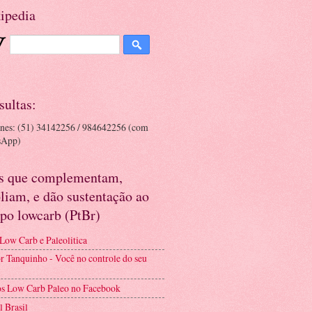
ipedia
sultas:
ones: (51) 34142256 / 984642256 (com
sApp)
es que complementam,
liam, e dão sustentação ao
po lowcarb (PtBr)
 Low Carb e Paleolitica
r Tanquinho - Você no controle do seu
s Low Carb Paleo no Facebook
l Brasil