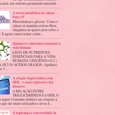
 a azia, um sintoma geralmente associad...
A teoria metabólica do câncer -
Parte IV
Mitocôndrias e glicose Como o
câncer se mantém exitoso Bem,
chegamos ao quarto post sobre o
. E agora vamos tentar conhe...
Químicos e nutrientes essenciais à
vida humana
LISTA DE NUTRIENTES
ESSENCIAIS PARA A VIDA
HUMANA: OXIGÊNIO (O 2 )
(H 2 O) ÁCIDOS GRAXOS: (lipídios)
3: ...
A relação triglicerídeos com
HDL - o mais expressivo dos
números
A RELAÇÃO ENTRE
TRIGLICERÍDEOS E O HDL O
a seguir é bastante didático em relações a
 que são muito utilizados e alvos d...
A segurança e a necessidade da