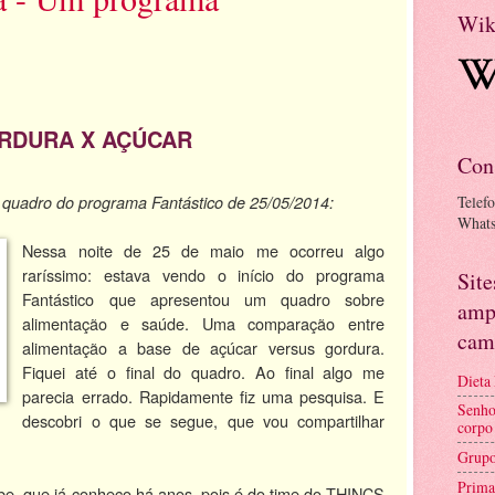
Wik
RDURA X AÇÚCAR
Con
Telef
quadro do programa Fantástico de 25/05/2014:
What
Nessa noite de 25 de maio me ocorreu algo
raríssimo: estava vendo o início do programa
Sit
Fantástico que apresentou um quadro sobre
amp
alimentação e saúde. Uma comparação entre
cam
alimentação a base de açúcar versus gordura.
Fiquei até o final do quadro. Ao final algo me
Dieta
parecia errado. Rapidamente fiz uma pesquisa. E
Senho
descobri o que se segue, que vou compartilhar
corpo
Grupo
Prima
e, que já conheço há anos, pois é do time do THINCS