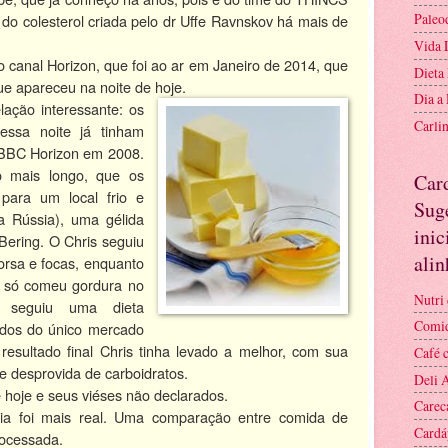
Paleo
s do colesterol criada pelo dr Uffe Ravnskov há mais de
Vida 
o canal Horizon, que foi ao ar em Janeiro de 2014, que
Dieta
e apareceu na noite de hoje.
Dia a
lação interessante: os
Carli
ssa noite já tinham
 BBC Horizon em 2008.
o mais longo, que os
Car
ara um local frio e
Suge
da Rússia), uma gélida
inic
Bering. O Chris seguiu
ali
morsa e focas, enquanto
e só comeu gordura no
Nutri 
) seguiu uma dieta
Comid
dos do único mercado
resultado final Chris tinha levado a melhor, com sua
Café 
 e desprovida de carboidratos.
Deli 
hoje e seus viéses não declarados.
Carec
cia foi mais real. Uma comparação entre comida de
Cardá
rocessada.