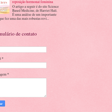
reposição hormonal feminina
O artigo a seguir é do site Science
Based Medicine, de Harriet Hall.
É uma análise de um importante
que fez uma das mais robustas revi...
mulário de contato
il
*
agem
*