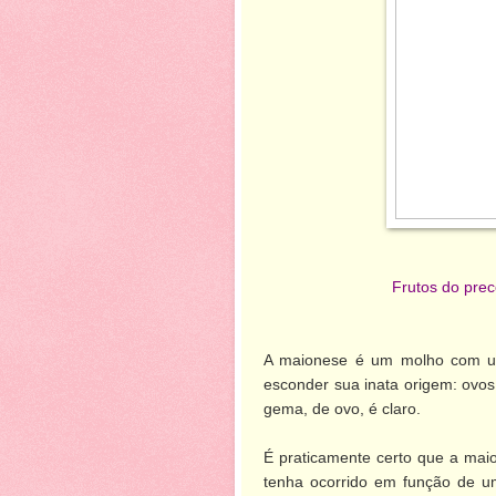
Frutos do prec
A maionese é um molho com u
esconder sua inata origem: ovos
gema, de ovo, é claro.
É praticamente certo que a ma
tenha ocorrido em função de um