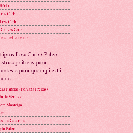
diário
Low Carb
 Low Carb
 Dia LowCarb
nhos Treinamento
dápios Low Carb / Paleo:
stões práticas para
iantes e para quem já está
nhado
das Panelas (Polyana Freitas)
a de Verdade
com Manteiga
Art
as das Cavernas
pio Páleo