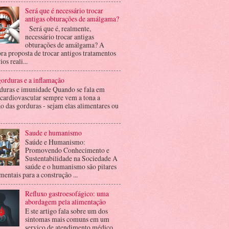
Será que é necessário trocar
antigas obturações de amálgama?
Será que é, realmente,
necessário trocar antigas
obturações de amálgama? A
ra proposta de trocar antigos tratamentos
ios reali...
orduras e a inflamação
duras e imunidade Quando se fala em
 cardiovascular sempre vem a tona a
o das gorduras - sejam elas alimentares ou
Saude e humanismo
Saúde e Humanismo:
Promovendo Conhecimento e
Sustentabilidade na Sociedade A
saúde e o humanismo são pilares
entais para a construção ...
Refluxo gastroesofágico: uma
abordagem pela alimentação
E ste artigo fala sobre um dos
sintomas mais comuns em um
serviço de atendimento médico