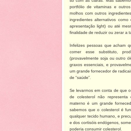
só com as claras. Mas sabemo
portfólio de vitaminas e outro
molhos com outros ingredientes
ingredientes alternativos como
apresentação light) ou até mes
finalidade de reduzir ou zerar a 
Infelizes pessoas que acham 
comer esse substituto, pro
(provavelmente soja ou outro ó
graxos essenciais, e provavelm
um grande fornecedor de radicais
de “saúde”.
Se levarmos em conta de que o
de colesterol não representa 
materno é um grande fornecedo
sabemos que o colesterol é fun
qualquer tecido humano, e prec
e dos cortisóis endógenos, som
poderia consumir colesterol.