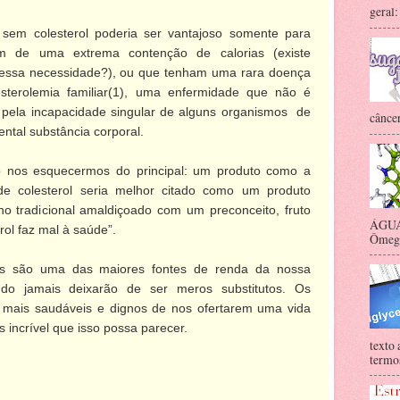
geral:
sem colesterol poderia ser vantajoso somente para
em de uma extrema contenção de calorias (existe
essa necessidade?), ou que tenham uma rara doença
sterolemia familiar(1), uma enfermidade que não é
m pela incapacidade singular de alguns organismos de
câncer
tal substância corporal.
o nos esquecermos do principal: um produto como a
e colesterol seria melhor citado como um produto
olho tradicional amaldiçoado com um preconceito, fruto
ÁGUA 
rol faz mal à saúde”.
Ômega-
ares são uma das maiores fontes de renda da nossa
do jamais deixarão de ser meros substitutos. Os
to mais saudáveis e dignos de nos ofertarem uma vida
s incrível que isso possa parecer.
texto 
termos