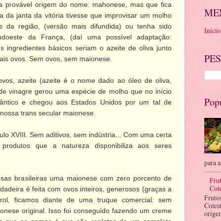
a provável origem do nome: mahonese, mas que fica
ME
 da janta da vitória tivesse que improvisar um molho
s da região, (versão mais difundida) ou tenha sido
Início
doeste da França, (daí uma possível adaptação:
 ingredientes básicos seriam o azeite de oliva junto
PES
ais ovos. Sem ovos, sem maionese.
ovos, azeite (azeite é o nome dado ao óleo de oliva,
de vinagre gerou uma espécie de molho que no início
Pop
lântico e chegou aos Estados Unidos por um tal de
 nossa trans secular maionese.
lo XVIII. Sem aditivos, sem indústria... Com uma certa
s produtos que a natureza disponibiliza aos seres
para a
sas brasileiras uma maionese com zero porcento de
Frut
Cole
dadeira é feita com ovos inteiros, generosos (graças a
Fruto
erol, ficamos diante de uma truque comercial: sem
Coles
onese original. Isso foi conseguido fazendo um creme
orige