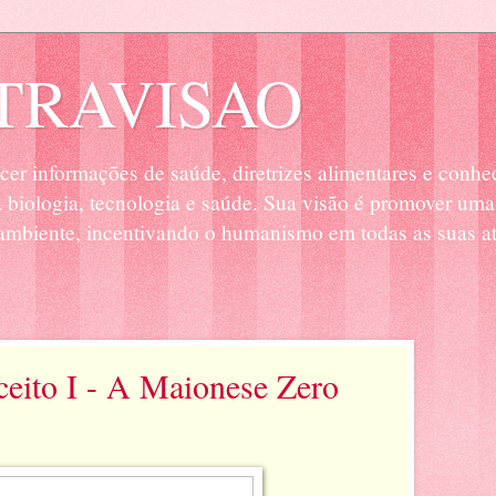
RAVISAO
cer informações de saúde, diretrizes alimentares e conhe
biologia, tecnologia e saúde. Sua visão é promover uma
mbiente, incentivando o humanismo em todas as suas at
ceito I - A Maionese Zero