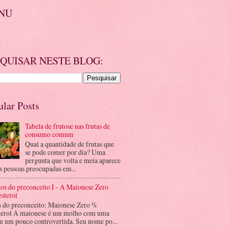
NU
QUISAR NESTE BLOG:
ular Posts
Tabela de frutose nas frutas de
consumo comum
Qual a quantidade de frutas que
se pode comer por dia? Uma
pergunta que volta e meia aparece
s pessoas preocupadas em...
os do preconceito I - A Maionese Zero
sterol
s do preconceito: Maionese Zero %
terol A maionese é um molho com uma
m um pouco controvertida. Seu nome po...