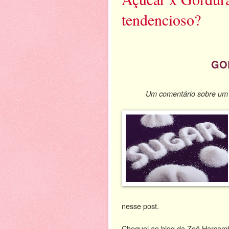
tendencioso?
GO
Um comentário sobre um 
nesse post.
Chequei ao blog da Zoë Harcomb