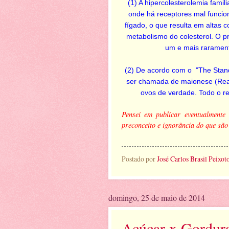
(1) A hipercolesterolemia fami
onde há receptores mal funcion
fígado, o que resulta em altas
metabolismo do colesterol. O 
um e mais rarament
(2) De acordo com o "The Stand
ser chamada de maionese (Real
ovos de verdade. Todo o re
Pensei em publicar eventualmente
preconceito e ignorância do que são
Postado por
José Carlos Brasil Peixot
domingo, 25 de maio de 2014
Açúcar x Gordur