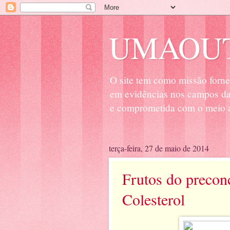
UMAOUT
O site tem como missão forne
em evidências nos campos da 
e comprometida com o meio a
terça-feira, 27 de maio de 2014
Frutos do precon
Colesterol