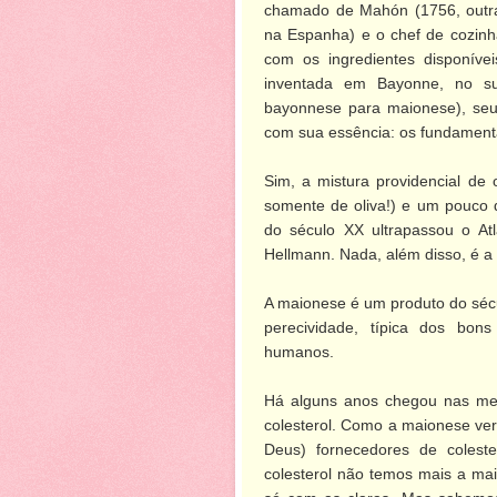
chamado de Mahón (1756, outr
na Espanha) e o chef de cozinha
com os ingredientes disponívei
inventada em Bayonne, no su
bayonnese para maionese), seus
com sua essência: os fundament
Sim, a mistura providencial de 
somente de oliva!) e um pouco 
do século XX ultrapassou o At
Hellmann. Nada, além disso, é a
A maionese é um produto do sécu
perecividade, típica dos bon
humanos.
Há alguns anos chegou nas me
colesterol. Como a maionese ver
Deus) fornecedores de colest
colesterol não temos mais a mai