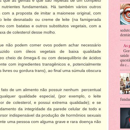
s que as gemas é que são repletas de um completo
s nutrientes fundamentais. Há também vários outros
 com a proposta de imitar a maionese original, com
 o leite desnatado ou creme de leite (na famigerada
mo com batatas e outros substitutos vegetais, com a
seduto
taxa de colesterol desse molho.
dentár
As g
que não podem comer ovos podem achar necessário
Gor
duzido com óleos vegetais de baixa qualidade
saúde
leo cheio de ômega-6 ou com desequilíbrio de ácidos
questã
ente com ingredientes transgênicos e, potencialmente
da c...
 livres ou gordura trans), ao final uma súmula obscura
 fato de um alimento não possuir nenhum percentual
qualquer qualidade especial, (por exemplo, o leite
fundam
r de colesterol, e possui extrema qualidade); e se
damento da integridade da parede celular de todo e
ursor indispensável da produção de hormônios sexuais
ente uma pessoa com alguma grave e rara doença não