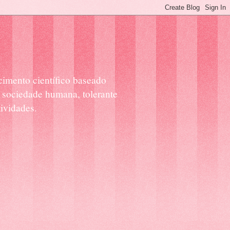
cimento científico baseado
 sociedade humana, tolerante
ividades.