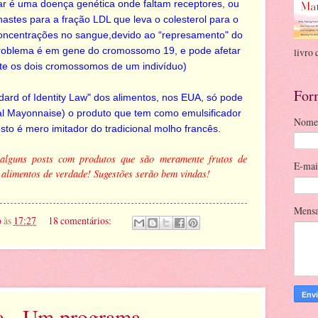
liar é uma doença genética onde faltam receptores, ou
astes para a fração LDL que leva o colesterol para o
 concentrações no sangue,devido ao “represamento" do
problema é em gene do cromossomo 19, e pode afetar
livro 
e os dois cromossomos de um indivíduo)
For
ard of Identity Law" dos alimentos, nos EUA, só pode
 Mayonnaise) o produto que tem como emulsificador
Nome
sto é mero imitador do tradicional molho francês.
 alguns posts com produtos que são meramente frutos de
E-ma
 alimentos de verdade! Sugestões serão bem vindas!
Mens
o
às
17:27
18 comentários:
a - Um programa