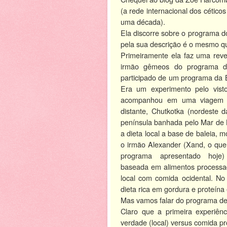
(a rede internacional dos cético
uma década).
Ela discorre sobre o programa d
pela sua descrição é o mesmo qu
Primeiramente ela faz uma reve
irmão gêmeos do programa de
participado de um programa da
Era um experimento pelo vist
acompanhou em uma viagem p
distante, Chutkotka (nordeste 
península banhada pelo Mar de 
a dieta local a base de baleia, 
o irmão Alexander (Xand, o qu
programa apresentado hoje
baseada em alimentos processa
local com comida ocidental. No 
dieta rica em gordura e proteína
Mas vamos falar do programa de 
Claro que a primeira experiên
verdade (local) versus comida p