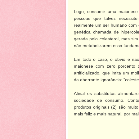
Logo, consumir uma maionese 
pessoas que talvez necessit
realmente um ser humano com 
genética chamada de hipercole
gerada pelo colesterol, mas si
não metabolizarem essa fundamen
Em todo o caso, o óbvio é nã
maionese com zero porcento d
artificializado, que imita um m
da aberrante ignorância: “coleste
Afinal os substitutos aliment
sociedade de consumo. Contu
produtos originais (2) são mui
mais feliz e mais natural, por mai