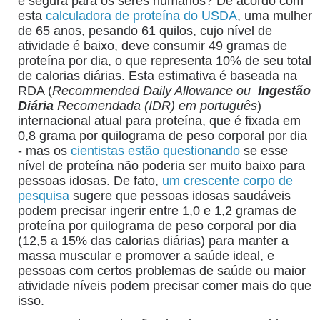
é segura para os seres humanos? De acordo com
esta
calculadora de proteína do USDA
, uma mulher
de 65 anos, pesando 61 quilos, cujo nível de
atividade é baixo, deve consumir 49 gramas de
proteína por dia, o que representa 10% de seu total
de calorias diárias. Esta estimativa é baseada na
RDA (
Recommended Daily Allowance ou
Ingestão
Diária
Recomendada (IDR) em português
)
internacional atual para proteína, que é fixada em
0,8 grama por quilograma de peso corporal por dia
- mas os
cientistas estão questionando
se esse
nível de proteína não poderia ser muito baixo para
pessoas idosas. De fato,
um crescente corpo de
pesquisa
sugere que pessoas idosas saudáveis ​​
podem precisar ingerir entre 1,0 e 1,2 gramas de
proteína por quilograma de peso corporal por dia
(12,5 a 15% das calorias diárias) para manter a
massa muscular e promover a saúde ideal, e
pessoas com certos problemas de saúde ou maior
atividade níveis podem precisar comer mais do que
isso.