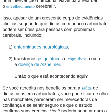
uma intervenção nutricional viável para retardar
o
envelhecimento
cerebral ”.
Isso, apesar de um crescente corpo de evidências
clínicas sugerindo que dietas com pouco carboidrato
podem ser úteis para pessoas com problemas
cerebrais, incluindo:
1)
enfermidades neurológicas
,
2)
transtornos
psiquiátricos
e
cognitivos
, como
a
doença de Alzheimer
.
Então o que está acontecendo aqui?
Se você acredita nos benefícios para a
saúde
de
dietas ricas em carboidratos, você pode ficar de olho
nas manchetes parecerem ser merecedoras de
confiança e se sentir seguro de que o estudo
confirma suas crenças. Você poderia apontar para o