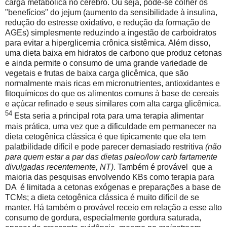
carga metabólica no cérebro. Ou seja, pode-se colher os
"benefícios" do jejum (aumento da sensibilidade à insulina,
redução do estresse oxidativo, e redução da formação de
AGEs) simplesmente reduzindo a ingestão de carboidratos
para evitar a hiperglicemia crônica sistêmica. Além disso,
uma dieta baixa em hidratos de carbono que produz cetonas
e ainda permite o consumo de uma grande variedade de
vegetais e frutas de baixa carga glicêmica, que são
normalmente mais ricas em micronutrientes, antioxidantes e
fitoquímicos do que os alimentos comuns à base de cereais
e açúcar refinado e seus similares com alta carga glicêmica.
54
Esta seria a principal rota para uma terapia alimentar
mais prática, uma vez que a dificuldade em permanecer na
dieta cetogênica clássica é que tipicamente que ela tem
palatbilidade difícil ​​e pode parecer demasiado restritiva
(não
para quem estar a par das dietas paleo/low carb fartamente
divulgadas recentemente, NT)
. Também é provável
que a
maioria das pesquisas envolvendo KBs como terapia para
DA
é limitada a cetonas exógenas e preparações a base de
TCMs; a dieta cetogênica clássica é muito difícil de se
manter. Há também o provável receio em relação a esse alto
consumo de gordura, especialmente gordura saturada,