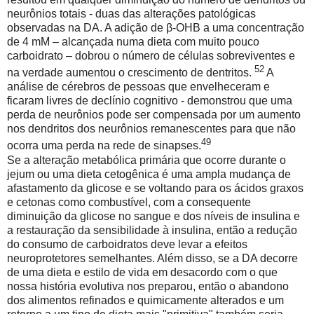
neurônios totais - duas das alterações patológicas
observadas na DA. A adição de β-OHB a uma concentração
de 4 mM – alcançada numa dieta com muito pouco
carboidrato – dobrou o número de células sobreviventes e
52
na verdade aumentou o crescimento de dentritos.
A
análise de cérebros de pessoas que envelheceram e
ficaram livres de declínio cognitivo - demonstrou que uma
perda de neurônios pode ser compensada por um aumento
nos dendritos dos neurônios remanescentes para que não
49
ocorra uma perda na rede de sinapses.
Se a alteração metabólica primária que ocorre durante o
jejum ou uma dieta cetogênica é uma ampla mudança de
afastamento da glicose e se voltando para os ácidos graxos
e cetonas como combustível, com a consequente
diminuição da glicose no sangue e dos níveis de insulina e
a restauração da sensibilidade à insulina, então a redução
do consumo de carboidratos deve levar a efeitos
neuroprotetores semelhantes. Além disso, se a DA decorre
de uma dieta e estilo de vida em desacordo com o que
nossa história evolutiva nos preparou, então o abandono
dos alimentos refinados e quimicamente alterados e um