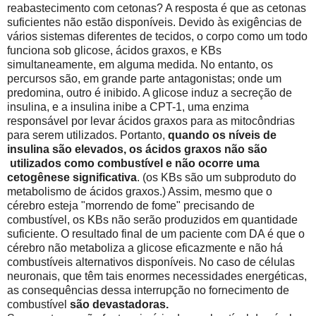
reabastecimento com cetonas? A resposta é que as cetonas
suficientes não estão disponíveis. Devido às exigências de
vários sistemas diferentes de tecidos, o corpo como um todo
funciona sob glicose, ácidos graxos, e KBs
simultaneamente, em alguma medida. No entanto, os
percursos são, em grande parte antagonistas; onde um
predomina, outro é inibido. A glicose induz a secreção de
insulina, e a insulina inibe a CPT-1, uma enzima
responsável por levar ácidos graxos para as mitocôndrias
para serem utilizados. Portanto,
quando os níveis de
insulina são elevados, os ácidos graxos não são
utilizados como combustível e não ocorre uma
cetogênese significativa
. (os KBs são um subproduto do
metabolismo de ácidos graxos.) Assim, mesmo que o
cérebro esteja "morrendo de fome" precisando de
combustível, os KBs não serão produzidos em quantidade
suficiente. O resultado final de um paciente com DA é que o
cérebro não metaboliza a glicose eficazmente e não há
combustíveis alternativos disponíveis. No caso de células
neuronais, que têm tais enormes necessidades energéticas,
as consequências dessa interrupção no fornecimento de
combustível
são devastadoras.