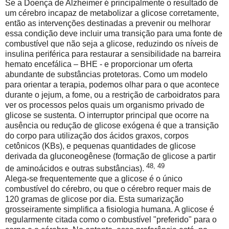
Se a Doença de Alzheimer é principalmente o resultado de
um cérebro incapaz de metabolizar a glicose corretamente,
então as intervenções destinadas a prevenir ou melhorar
essa condição deve incluir uma transição para uma fonte de
combustível que não seja a glicose, reduzindo os níveis de
insulina periférica para restaurar a sensibilidade na barreira
hemato encefálica – BHE - e proporcionar um oferta
abundante de substâncias protetoras. Como um modelo
para orientar a terapia, podemos olhar para o que acontece
durante o jejum, a fome, ou a restrição de carboidratos para
ver os processos pelos quais um organismo privado de
glicose se sustenta. O interruptor principal que ocorre na
ausência ou redução de glicose exógena é que a transição
do corpo para utilização dos ácidos graxos, corpos
cetônicos (KBs), e pequenas quantidades de glicose
derivada da gluconeogênese (formação de glicose a partir
48, 49
de aminoácidos e outras substâncias).
Alega-se frequentemente que a glicose é o único
combustível do cérebro, ou que o cérebro requer mais de
120 gramas de glicose por dia. Esta sumarização
grosseiramente simplifica a fisiologia humana. A glicose é
regularmente citada como o combustível "preferido" para o