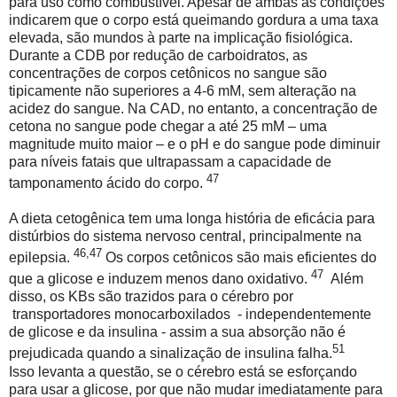
para uso como combustível. Apesar de ambas as condições
indicarem que o corpo está queimando gordura a uma taxa
elevada, são mundos à parte na implicação fisiológica.
Durante a CDB por redução de carboidratos, as
concentrações de corpos cetônicos no sangue são
tipicamente não superiores a 4-6 mM, sem alteração na
acidez do sangue. Na CAD, no entanto, a concentração de
cetona no sangue pode chegar a até 25 mM – uma
magnitude muito maior – e o pH e do sangue pode diminuir
para níveis fatais que ultrapassam a capacidade de
47
tamponamento ácido do corpo.
A dieta cetogênica tem uma longa história de eficácia para
distúrbios do sistema nervoso central, principalmente na
46,47
epilepsia.
Os corpos cetônicos são mais eficientes do
47
que a glicose e induzem menos dano oxidativo.
Além
disso, os KBs são trazidos para o cérebro por
transportadores monocarboxilados
- independentemente
de glicose e da insulina - assim a sua absorção não é
51
prejudicada quando a sinalização de insulina falha.
Isso levanta a questão, se o cérebro está se esforçando
para usar a glicose, por que não mudar imediatamente para