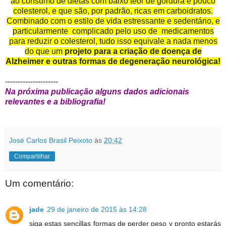
ao consumo de dietas com baixo teor de gordura e pouco
colesterol, e que são, por padrão, ricas em carboidratos.
Combinado com o estilo de vida estressante e sedentário, e
particularmente
complicado pelo uso de
medicamentos
para reduzir o colesterol, tudo isso equivale a nada menos
do que um
projeto para a criação de doença de
Alzheimer e outras formas de degeneração neurológica!
---------------------
Na próxima publicação alguns dados adicionais
relevantes e a bibliografia!
José Carlos Brasil Peixoto
às
20:42
Compartilhar
Um comentário:
jade
29 de janeiro de 2015 às 14:28
siga estas sencillas formas de perder peso y pronto estarás