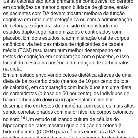
Se as cetonas são fonte primária de combustível do cérebro
em condições de menor disponibilidade de glicose, então
os pacientes com DA devem mostrar melhora da função
cognitiva em uma dieta cetogênica ou com a administração
de cetonas exógenas. Isto tem sido demonstrado em
estudos duplo-cego, randomizados e controlados com
placebo. Em dois estudos, a administração oral de corpos
cetônicos
via bebidas mistas de triglicérides de cadeia
média (TCM)
resultaram num melhor desempenho em
testes de cognição em comparação com o placebo, e isso
foi obtido mesmo na ausência da redução de carboidratos
na dieta.
Em um estudo envolvendo cetose dietética através de uma
dieta de baixo carboidrato (menos de 10 por cento do total
de calorias), em comparação com indivíduos em uma dieta
de carboidratos (a base de 50 por cento), os indivíduos de
baixo carboidrato (
low carb
) apresentaram melhor
desempenho em testes de memória, com escores mais altos
sendo correlacionados com maior nível de corpos cetônicos
14
no soro.
Um estudo utilizando cultura de células do
hipocampo de ratos mostrou que a adição da cetona β-
hidroxibutirato
(β-OHB) para células expostas a ßA não
resultou em qualquer diminuição do número de dendritos ou