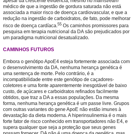
apesar da crescente evidência, mesmo no
mainstream
médico de que a ingestão de gordura saturada não está
associada a maior risco de doença cardiovascular, e que a
redução na ingestão de carboidratos, de fato, pode melhorar
55
risco de doença cardíaca.
Os caminhos promissores para
pesquisa em terapia nutricional da DA são prejudicados por
um paradigma nutricional desatualizado.
CAMINHOS FUTUROS
Embora o genótipo ApoE4 esteja fortemente associada com
o desenvolvimento da DA, nenhuma herança genética é
uma sentença de morte. Pelo contrário, é a
incompatibilidade entre este genótipo de caçadores-
coletores e uma fonte aparentemente inesgotável de baixo
custo, de açúcares e carboidratos refinados facilmente
obtidos, que traz a DA a essas populações. Da mesma
forma, nenhuma herança genética é um passe livre. Grupos
com outras variantes do gene ApoE não estão imunes à
devastação da dieta moderna. A hiperinsulinemia é o mais
forte fator de risco conhecido em transportadores não E4, e
supera qualquer que seja a proteção que seus genes
possam fornecer. DA não é uma doença da genética, mas