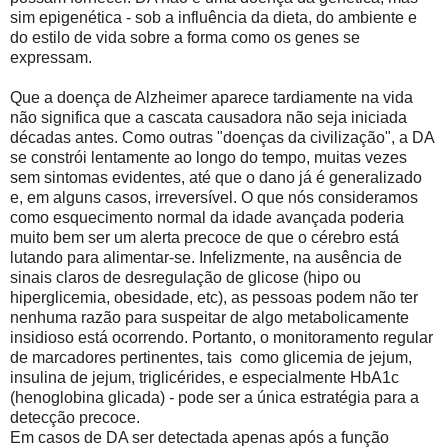
sim epigenética - sob a influência da dieta, do ambiente e
do estilo de vida sobre a forma como os genes se
expressam.
Que a doença de Alzheimer aparece tardiamente na vida
não significa que a cascata causadora não seja iniciada
décadas antes. Como outras "doenças da civilização", a DA
se constrói lentamente ao longo do tempo, muitas vezes
sem sintomas evidentes, até que o dano já é generalizado
e, em alguns casos, irreversível. O que nós consideramos
como esquecimento normal da idade avançada poderia
muito bem ser um alerta precoce de que o cérebro está
lutando para alimentar-se. Infelizmente, na ausência de
sinais claros de desregulação de glicose (hipo ou
hiperglicemia, obesidade, etc), as pessoas podem não ter
nenhuma razão para suspeitar de algo metabolicamente
insidioso está ocorrendo. Portanto, o monitoramento regular
de marcadores pertinentes, tais como glicemia de jejum,
insulina de jejum, triglicérides, e especialmente HbA1c
(henoglobina glicada) - pode ser a única estratégia para a
detecção precoce.
Em casos de DA ser detectada apenas após a função