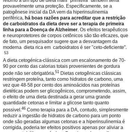
retorno a um tipo de dieta mais "primitiva" também seria
provavelmente uma proteção. Especificamente, se a
patogênese inicial da DA vem da hiperinsulinemia
periférica,
há boas razões para acreditar que a restrição
de carboidratos da dieta deve ser a terapia de primeira
linha para a Doença de Alzheimer
. Os efeitos terapêuticos
e neuroprotetores de corpos cetônicos são tão eficazes, que
de fato, um pesquisador sugere que a desvantagem da
moderna
dieta rica em
carboidratos é ser "ceto-deficiente”.
53
A dieta cetogénica-clássica com um escalonamento de 70-
90 por cento das calorias totais provenientes de gordura
51
pode não ser obrigatória.
Dietas cetogênicas clássicas
restringem proteína, tanto como hidratos de carbono, uma
vez que 48-58 por cento dos aminoácidos nas proteínas
dietéticas podem ser glicogênicos, comprometendo, assim,
o efeito de uma dieta destinada a gerar uma grande
quantidade cetonas e limitar a glicose tanto quanto
46
possivel.
Como terapia para a DA, contudo, simplesmente
reduzir a ingestão de hidratos de carbono para um ponto
onde são geradas algumas cetonas e a hiperinsulinemia é
corrigida, poderia ter efeitos positivos apenas por aliviar a