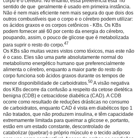
corpo e o cérebro. No entanto, essa preferência está
no
sentido de que
geralmente é usado em primeira instância.
Não é nem mais eficiente nem mais segura do que dois dos
outros combustíveis que o corpo e o cérebro podem utilizar:
os ácidos graxos e os corpos cetônicos - KBs. Os KBs
podem fornecer até 60 por cento da energia do cérebro,
poupando, assim, o pouco de glicose que é metabolizada
47
para suprir o resto do corpo.
Os KBs são muitas vezes vistos como tóxicos, mas este não
é o caso. Eles são uma parte absolutamente normal do
metabolismo energético humano que preferencialmente
alimenta o cérebro, enquanto a maior parte do resto do
corpo funciona sob ácidos graxos durante os tempos de
50
menor disponibilidade de carboidratos.
A visão negativa
dos KBs decorre da confusão a respeito da cetose dietética
benigna (CDB) e cetoacidose diabética (CAD). A CDB
ocorre como resultado de reduções drásticas no consumo
de carboidratos, enquanto CAD é vista em diabéticos tipo 1
não tratados, que não produzem insulina, e têm capacidade
extremamente limitada para queimar a glicose e, portanto,
estão em um estado constante, descontrolado de
catabolizar (quebrar) o próprio músculo e o tecido adiposo