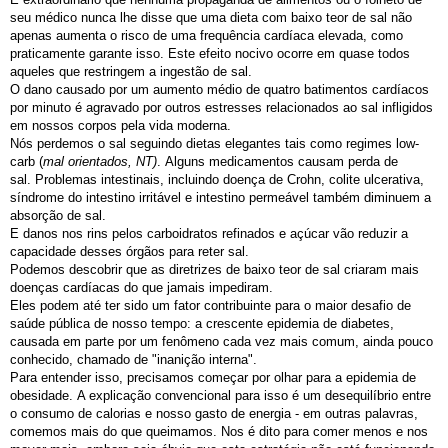
seu médico nunca lhe disse que uma dieta com baixo teor de sal não
apenas aumenta o risco de uma frequência cardíaca elevada, como
praticamente garante isso. Este efeito nocivo ocorre em quase todos
aqueles que restringem a ingestão de sal.
O dano causado por um aumento médio de quatro batimentos cardíacos
por minuto é agravado por outros estresses relacionados ao sal infligidos
em nossos corpos pela vida moderna.
Nós perdemos o sal seguindo dietas elegantes tais como regimes low-
carb (
mal orientados, NT)
. Alguns medicamentos causam perda de
sal. Problemas intestinais, incluindo doença de Crohn, colite ulcerativa,
síndrome do intestino irritável e intestino permeável também diminuem a
absorção de sal.
E danos nos rins pelos carboidratos refinados e açúcar vão reduzir a
capacidade desses órgãos para reter sal.
Podemos descobrir que as diretrizes de baixo teor de sal criaram mais
doenças cardíacas do que jamais impediram.
Eles podem até ter sido um fator contribuinte para o maior desafio de
saúde pública de nosso tempo: a crescente epidemia de diabetes,
causada em parte por um fenômeno cada vez mais comum, ainda pouco
conhecido, chamado de "inanição interna".
Para entender isso, precisamos começar por olhar para a epidemia de
obesidade. A explicação convencional para isso é um desequilíbrio entre
o consumo de calorias e nosso gasto de energia - em outras palavras,
comemos mais do que queimamos. Nos é dito para comer menos e nos