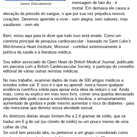
mensagem de fato diz - é
James Dinicolantonio
mortal. Em demasia ele causa a
elevação da pressão do sangue, o que por sua vez prejudica nossos
corações. Devemos aprender a viver - sem alegria, sem sabores, mas
saudáveis ​​- sem ele.
Bem, estou aqui para te dizer que tudo isso está errado. Como um
cientista principal de pesquisa cardiovascular - baseado no
Saint Luke’s
Mid-America Heart Institute
, Missouri - contribuí extensivamente à
política da saúde e à literatura médica.
Sou editor associado do
Open Heart do British Medical Journal
, publicado
em parceria com a British Cardiovascular Society, e participo do conselho
editorial de várias outras revistas médicas.
No meu trabalho, examinei dados de mais de 500 artigos médicos e
estudos sobre sal. E isso é o que eu aprendi: nunca houve qualquer
evidência científica sólida para apoiar esta ideia de reduzir o sal. Ainda
mais, como eu explico em meu novo livro, comer uma quantia demasiado
pequena dele pode causar a resistência à insulina, o armazenamento
aumentado de gordura e pode mesmo aumentar o risco do diabetes - para
não mencionar que diminui nossa atividade sexual.
As diretrizes diárias atuais limitam-lhe a 2,4 gramas de sódio, que se
traduz em 6 g de sal (ou cloreto de sódio) ou um pouco menos de uma
colher de chá.
Se você tem pressão alta, ou pertencer a um grupo considerado como