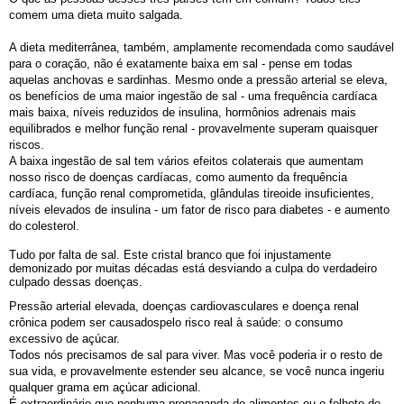
comem uma dieta muito salgada.
A dieta mediterrânea, também, amplamente recomendada como saudável
para o coração, não é exatamente baixa em sal - pense em todas
aquelas anchovas e sardinhas. Mesmo onde a pressão arterial se eleva,
os benefícios de uma maior ingestão de sal - uma frequência cardíaca
mais baixa, níveis reduzidos de insulina, hormônios adrenais mais
equilibrados e melhor função renal - provavelmente superam quaisquer
riscos.
A baixa ingestão de sal tem vários efeitos colaterais que aumentam
nosso risco de doenças cardíacas, como aumento da frequência
cardíaca, função renal comprometida, glândulas tireoide insuficientes,
níveis elevados de insulina - um fator de risco para diabetes - e aumento
do colesterol.
Tudo por falta de sal. Este cristal branco que foi injustamente
demonizado por muitas décadas está desviando a culpa do verdadeiro
culpado dessas doenças.
Pressão arterial elevada, doenças cardiovasculares e doença renal
crônica podem ser causados ​​pelo risco real à saúde: o consumo
excessivo de açúcar.
Todos nós precisamos de sal para viver. Mas você poderia ir o resto de
sua vida, e provavelmente estender seu alcance, se você nunca ingeriu
qualquer grama em açúcar adicional.
É extraordinário que nenhuma propaganda de alimentos ou o folheto de