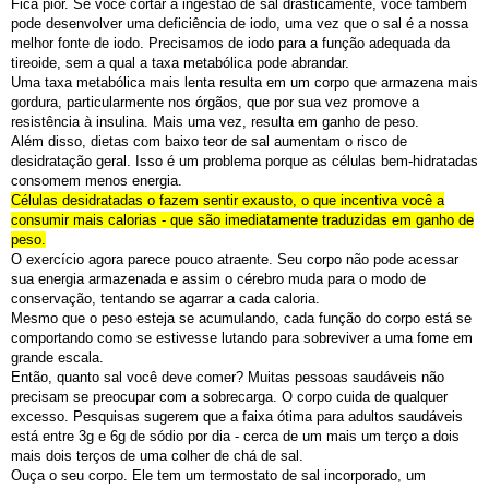
Fica pior. Se você cortar a ingestão de sal drasticamente, você também
pode desenvolver uma deficiência de iodo, uma vez que o sal é a nossa
melhor fonte de iodo. Precisamos de iodo para a função adequada da
tireoide, sem a qual a taxa metabólica pode abrandar.
Uma taxa metabólica mais lenta resulta em um corpo que armazena mais
gordura, particularmente nos órgãos, que por sua vez promove a
resistência à insulina. Mais uma vez, resulta em ganho de peso.
Além disso, dietas com baixo teor de sal aumentam o risco de
desidratação geral. Isso é um problema porque as células bem-hidratadas
consomem menos energia.
Células desidratadas o fazem sentir exausto, o que incentiva você a
consumir mais calorias - que são imediatamente traduzidas em ganho de
peso.
O exercício agora parece pouco atraente. Seu corpo não pode acessar
sua energia armazenada e assim o cérebro muda para o modo de
conservação, tentando se agarrar a cada caloria.
Mesmo que o peso esteja se acumulando, cada função do corpo está se
comportando como se estivesse lutando para sobreviver a uma fome em
grande escala.
Então, quanto sal você deve comer? Muitas pessoas saudáveis ​​não
precisam se preocupar com a sobrecarga. O corpo cuida de qualquer
excesso. Pesquisas sugerem que a faixa ótima para adultos saudáveis ​​
está entre 3g e 6g de sódio por dia - cerca de um mais um terço a dois
mais dois terços de uma colher de chá de sal.
Ouça o seu corpo. Ele tem um termostato de sal incorporado, um