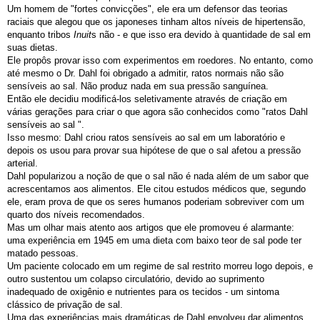
Um homem de "fortes convicções", ele era um defensor das teorias
raciais que alegou que os japoneses tinham altos níveis de hipertensão,
enquanto tribos
Inuit
s não - e que isso era devido à quantidade de sal em
suas dietas.
Ele propôs provar isso com experimentos em roedores. No entanto, como
até mesmo o Dr. Dahl foi obrigado a admitir, ratos normais não são
sensíveis ao sal. Não produz nada em sua pressão sanguínea.
Então ele decidiu modificá-los seletivamente através de criação em
várias gerações para criar o que agora são conhecidos como "ratos Dahl
sensíveis ao sal ".
Isso mesmo: Dahl criou ratos sensíveis ao sal em um laboratório e
depois os usou para provar sua hipótese de que o sal afetou a pressão
arterial.
Dahl popularizou a noção de que o sal não é nada além de um sabor que
acrescentamos aos alimentos. Ele citou estudos médicos que, segundo
ele, eram prova de que os seres humanos poderiam sobreviver com um
quarto dos níveis recomendados.
Mas um olhar mais atento aos artigos que ele promoveu é alarmante:
uma experiência em 1945 em uma dieta com baixo teor de sal pode ter
matado pessoas.
Um paciente colocado em um regime de sal restrito morreu logo depois, e
outro sustentou um colapso circulatório, devido ao suprimento
inadequado de oxigênio e nutrientes para os tecidos - um sintoma
clássico de privação de sal.
Uma das experiências mais dramáticas de Dahl envolveu dar alimentos