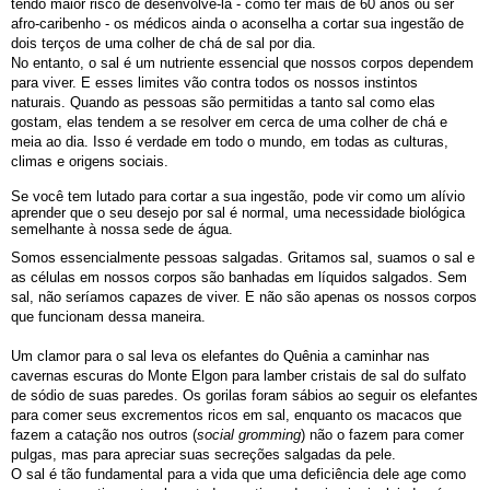
tendo maior risco de desenvolvê-la - como ter mais de 60 anos ou ser
afro-caribenho - os médicos ainda o aconselha a cortar sua ingestão de
dois terços de uma colher de chá de sal por dia.
No entanto, o sal é um nutriente essencial que nossos corpos dependem
para viver. E esses limites vão contra todos os nossos instintos
naturais. Quando as pessoas são permitidas a tanto sal como elas
gostam, elas tendem a se resolver em cerca de uma colher de chá e
meia ao dia. Isso é verdade em todo o mundo, em todas as culturas,
climas e origens sociais.
Se você tem lutado para cortar a sua ingestão, pode vir como um alívio
aprender que o seu desejo por sal é normal, uma necessidade biológica
semelhante à nossa sede de água.
Somos essencialmente pessoas salgadas. Gritamos sal, suamos o sal e
as células em nossos corpos são banhadas em líquidos salgados. Sem
sal, não seríamos capazes de viver. E não são apenas os nossos corpos
que funcionam dessa maneira.
Um clamor para o sal leva os elefantes do Quênia a caminhar nas
cavernas escuras do Monte Elgon para lamber cristais de sal do sulfato
de sódio de suas paredes. Os gorilas foram sábios ao seguir os elefantes
para comer seus excrementos ricos em sal, enquanto os macacos que
fazem a catação nos outros (
social gromming
) não o fazem para comer
pulgas, mas para apreciar suas secreções salgadas ​​da pele.
O sal é tão fundamental para a vida que uma deficiência dele age como