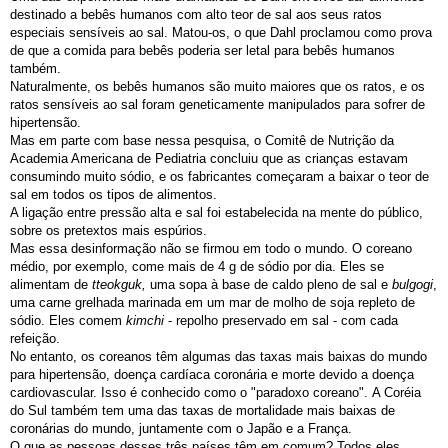
destinado a bebês humanos com alto teor de sal aos seus ratos
especiais sensíveis ao sal. Matou-os, o que Dahl proclamou como prova
de que a comida para bebês poderia ser letal para bebês humanos
também.
Naturalmente, os bebês humanos são muito maiores que os ratos, e os
ratos sensíveis ao sal foram geneticamente manipulados para sofrer de
hipertensão.
Mas em parte com base nessa pesquisa, o Comitê de Nutrição da
Academia Americana de Pediatria concluiu que as crianças estavam
consumindo muito sódio, e os fabricantes começaram a baixar o teor de
sal em todos os tipos de alimentos.
A ligação entre pressão alta e sal foi estabelecida na mente do público,
sobre os pretextos mais espúrios.
Mas essa desinformação não se firmou em todo o mundo. O coreano
médio, por exemplo, come mais de 4 g de sódio por dia. Eles se
alimentam de
tteokguk,
uma sopa à base de caldo pleno de sal e
bulgogi
,
uma carne grelhada marinada em um mar de molho de soja repleto de
sódio. Eles comem
kimchi
- repolho preservado em sal - com cada
refeição.
No entanto, os coreanos têm algumas das taxas mais baixas do mundo
para hipertensão, doença cardíaca coronária e morte devido a doença
cardiovascular. Isso é conhecido como o "paradoxo coreano". A Coréia
do Sul também tem uma das taxas de mortalidade mais baixas de
coronárias do mundo, juntamente com o Japão e a França.
O que as pessoas desses três países têm em comum? Todos eles