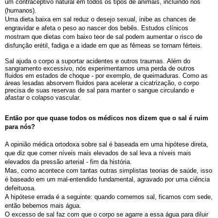
um contraceptivo natural em todos os tipos de animais, incluindo nós
(humanos).
Uma dieta baixa em sal reduz o desejo sexual, inibe as chances de
engravidar e afeta o peso ao nascer dos bebês. Estudos clínicos
mostram que dietas com baixo teor de sal podem aumentar o risco de
disfunção erétil, fadiga e a idade em que as fêmeas se tornam férteis.
Sal ajuda o corpo a suportar acidentes e outros traumas. Além do
sangramento excessivo, nós experimentamos uma perda de outros
fluidos em estados de choque - por exemplo, de queimaduras. Como as
áreas lesadas absorvem fluidos para acelerar a cicatrização, o corpo
precisa de suas reservas de sal para manter o sangue circulando e
afastar o colapso vascular.
Então por que quase todos os médicos nos dizem que o sal é ruim
para nós?
A opinião médica ortodoxa sobre sal é baseada em uma hipótese direta,
que diz que comer níveis mais elevados de sal leva a níveis mais
elevados da pressão arterial - fim da história.
Mas, como acontece com tantas outras simplistas teorias de saúde, isso
é baseado em um mal-entendido fundamental, agravado por uma ciência
defeituosa.
A hipótese errada é a seguinte: quando comemos sal, ficamos com sede,
então bebemos mais água.
O excesso de sal faz com que o corpo se agarre a essa água para diluir