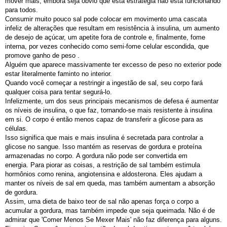
mover mais, embora seja óbvio que esta estratégia não está funcionando
para todos.
Consumir muito pouco sal pode colocar em movimento uma cascata
infeliz de alterações que resultam em resistência à insulina, um aumento
de desejo de açúcar, um apetite fora de controle e, finalmente, fome
interna, por vezes conhecido como semi-fome celular escondida, que
promove ganho de peso .
Alguém que aparece massivamente ter excesso de peso no exterior pode
estar literalmente faminto no interior.
Quando você começar a restringir a ingestão de sal, seu corpo fará
qualquer coisa para tentar segurá-lo.
Infelizmente, um dos seus principais mecanismos de defesa é aumentar
os níveis de insulina, o que faz, tornando-se mais resistente à insulina
em si. O corpo é então menos capaz de transferir a glicose para as
células.
Isso significa que mais e mais insulina é secretada para controlar a
glicose no sangue. Isso mantém as reservas de gordura e proteína
armazenadas no corpo. A gordura não pode ser convertida em
energia. Para piorar as coisas, a restrição de sal também estimula
hormônios como renina, angiotensina e aldosterona. Eles ajudam a
manter os níveis de sal em queda, mas também aumentam a absorção
de gordura.
Assim, uma dieta de baixo teor de sal não apenas força o corpo a
acumular a gordura, mas também impede que seja queimada. Não é de
admirar que 'Comer Menos Se Mexer Mais' não faz diferença para alguns.