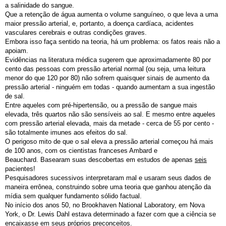
a salinidade do sangue.
Que a retenção de água aumenta o volume sanguíneo, o que leva a uma
maior pressão arterial, e, portanto, a doença cardíaca, acidentes
vasculares cerebrais e outras condições graves.
Embora isso faça sentido na teoria, há um problema: os fatos reais não a
apoiam.
Evidências na literatura médica sugerem que aproximadamente 80 por
cento das pessoas com pressão arterial normal (ou seja, uma leitura
menor do que 120 por 80) não sofrem quaisquer sinais de aumento da
pressão arterial - ninguém em todas - quando aumentam a sua ingestão
de sal.
Entre aqueles com pré-hipertensão, ou a pressão de sangue mais
elevada, três quartos não são sensíveis ao sal. E mesmo entre aqueles
com pressão arterial elevada, mais da metade - cerca de 55 por cento -
são totalmente imunes aos efeitos do sal.
O perigoso mito de que o sal eleva a pressão arterial começou há mais
de 100 anos, com os cientistas franceses Ambard e
Beauchard. Basearam suas descobertas em estudos de apenas
seis
pacientes!
Pesquisadores sucessivos interpretaram mal e usaram seus dados de
maneira errônea, construindo sobre uma teoria que ganhou atenção da
mídia sem qualquer fundamento sólido factual.
No início dos anos 50, no Brookhaven National Laboratory, em Nova
York, o Dr. Lewis Dahl estava determinado a fazer com que a ciência se
encaixasse em seus próprios preconceitos.