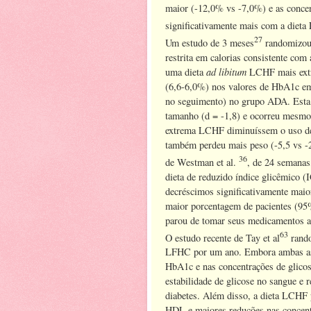
maior (-12,0% vs -7,0%) e as conce
significativamente mais com a diet
27
Um estudo de 3 meses
randomizou 
restrita em calorias consistente co
ad libitum
uma dieta
LCHF mais extr
(6,6-6,0%) nos valores de HbA1c em
no seguimento) no grupo ADA. Esta a
tamanho (d = -1,8) e ocorreu mesmo 
extrema LCHF diminuíssem o uso de
também perdeu mais peso (-5,5 vs -
36
de Westman et al.
, de 24 semana
dieta de reduzido índice glicêmico 
decréscimos significativamente mai
maior porcentagem de pacientes (95
parou de tomar seus medicamentos an
63
O estudo recente de Tay et al
rando
LFHC por um ano. Embora ambas as d
HbA1c e nas concentrações de glico
estabilidade de glicose no sangue e 
diabetes. Além disso, a dieta LCHF 
HDL e maiores reduções nas concentr