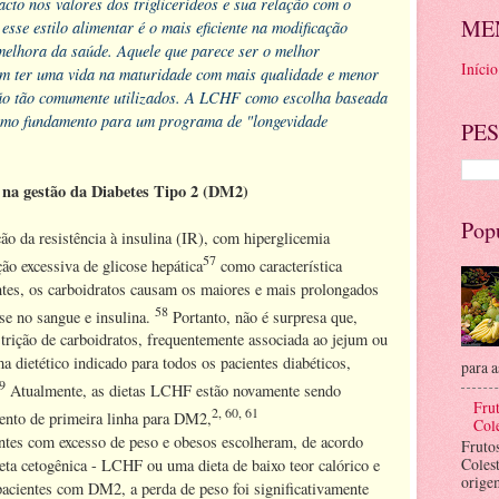
acto nos valores dos triglicerídeos e sua relação com o
ME
esse estilo alimentar é o mais eficiente na modificação
melhora da saúde. Aquele que parece ser o melhor
Início
em ter uma vida na maturidade com mais qualidade e menor
ão tão comumente utilizados. A LCHF como escolha baseada
como fundamento para um programa de "longevidade
PES
na gestão da Diabetes Tipo 2 (DM2)
Pop
 da resistência à insulina (IR), com hiperglicemia
57
ão excessiva de glicose hepática
como característica
ntes, os carboidratos causam os maiores e mais prolongados
58
se no sangue e insulina.
Portanto, não é surpresa que,
estrição de carboidratos, frequentemente associada ao jejum ou
 dietético indicado para todos os pacientes diabéticos,
para a
9
Atualmente, as dietas LCHF estão novamente sendo
Frut
2, 60, 61
ento de primeira linha para DM2,
Cole
tes com excesso de peso e obesos escolheram, de acordo
Fruto
Coles
eta cetogênica - LCHF ou uma dieta de baixo teor calórico e
orige
pacientes com DM2, a perda de peso foi significativamente