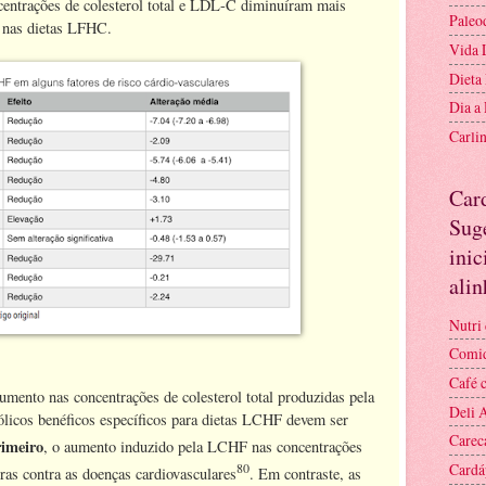
ntrações de colesterol total e LDL-C diminuíram mais
Paleo
s nas dietas LFHC.
Vida 
Dieta
Dia a
Carli
Car
Suge
inic
ali
Nutri 
Comid
Café 
aumento nas concentrações de colesterol total produzidas pela
Deli 
ólicos benéficos específicos para dietas LCHF devem ser
Carec
imeiro
, o aumento induzido pela LCHF nas concentrações
80
Cardá
as contra as doenças cardiovasculares
. Em contraste, as