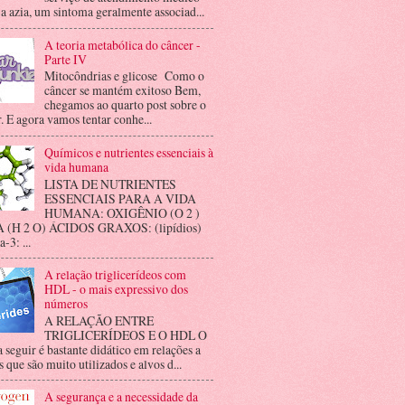
 a azia, um sintoma geralmente associad...
A teoria metabólica do câncer -
Parte IV
Mitocôndrias e glicose Como o
câncer se mantém exitoso Bem,
chegamos ao quarto post sobre o
. E agora vamos tentar conhe...
Químicos e nutrientes essenciais à
vida humana
LISTA DE NUTRIENTES
ESSENCIAIS PARA A VIDA
HUMANA: OXIGÊNIO (O 2 )
(H 2 O) ÁCIDOS GRAXOS: (lipídios)
3: ...
A relação triglicerídeos com
HDL - o mais expressivo dos
números
A RELAÇÃO ENTRE
TRIGLICERÍDEOS E O HDL O
a seguir é bastante didático em relações a
 que são muito utilizados e alvos d...
A segurança e a necessidade da