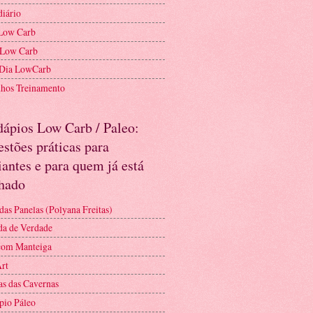
diário
Low Carb
 Low Carb
 Dia LowCarb
nhos Treinamento
dápios Low Carb / Paleo:
stões práticas para
iantes e para quem já está
nhado
das Panelas (Polyana Freitas)
a de Verdade
com Manteiga
Art
as das Cavernas
pio Páleo