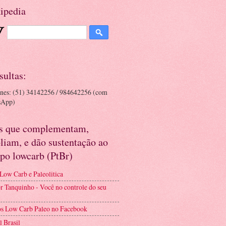
ipedia
sultas:
ones: (51) 34142256 / 984642256 (com
sApp)
es que complementam,
liam, e dão sustentação ao
po lowcarb (PtBr)
 Low Carb e Paleolitica
r Tanquinho - Você no controle do seu
s Low Carb Paleo no Facebook
l Brasil