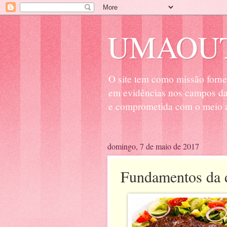
UMAOUT
O site tem como missão forne
em evidências nos campos da 
e comprometida com o meio a
domingo, 7 de maio de 2017
Fundamentos da d