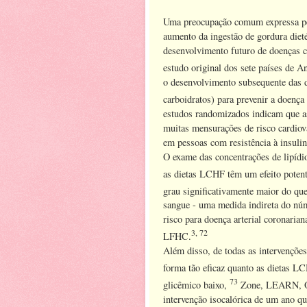
Uma preocupação comum expressa pel
aumento da ingestão de gordura dieté
desenvolvimento futuro de doenças c
estudo original dos sete países de A
o ​​desenvolvimento subsequente das 
carboidratos) para prevenir a doença
estudos randomizados indicam que a
muitas mensurações de risco cardiov
em pessoas com resistência à insuli
O exame das concentrações de lipíd
as dietas LCHF têm um efeito poten
grau significativamente maior do qu
sangue - uma medida indireta do núm
risco para doença arterial coronar
3, 72
LFHC.
Além disso, de todas as intervençõe
forma tão eficaz quanto as dietas 
73
glicêmico baixo,
Zone, LEARN, 
intervenção isocalórica de um ano