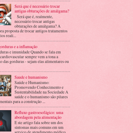
Será que é necessário trocar
antigas obturações de amálgama?
Será que é, realmente,
necessário trocar antigas
obturações de amálgama? A
ra proposta de trocar antigos tratamentos
ios reali...
orduras e a inflamação
duras e imunidade Quando se fala em
 cardiovascular sempre vem a tona a
o das gorduras - sejam elas alimentares ou
Saude e humanismo
Saúde e Humanismo:
Promovendo Conhecimento e
Sustentabilidade na Sociedade A
saúde e o humanismo são pilares
entais para a construção ...
Refluxo gastroesofágico: uma
abordagem pela alimentação
E ste artigo fala sobre um dos
sintomas mais comuns em um
serviço de atendimento médico