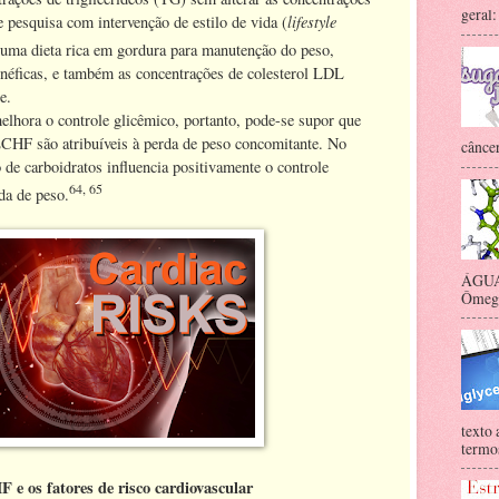
geral:
lifestyle
e pesquisa com intervenção de estilo de vida (
 uma dieta rica em gordura para manutenção do peso,
éficas, e também as concentrações de colesterol LDL
e.
elhora o controle glicêmico, portanto, pode-se supor que
CHF são atribuíveis à perda de peso concomitante. No
câncer
o de carboidratos influencia positivamente o controle
64, 65
da de peso.
ÁGUA 
Ômega-
texto 
termos
 e os fatores de risco cardiovascular