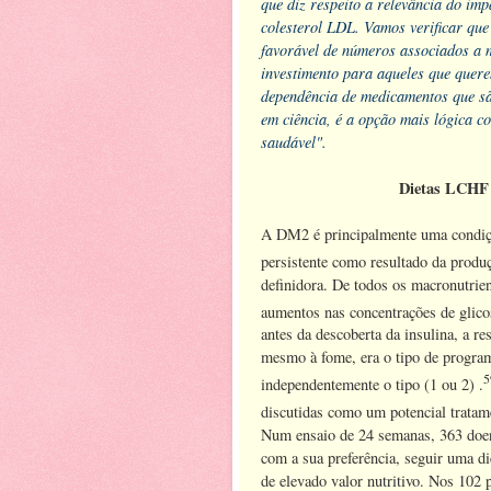
que diz respeito a relevância do imp
colesterol LDL. Vamos verificar que 
favorável de números associados a 
investimento para aqueles que quer
dependência de medicamentos que s
em ciência, é a opção mais lógica 
saudável".
Dietas LCHF 
A DM2 é principalmente uma condição
persistente como resultado da produç
definidora. De todos os macronutrie
aumentos nas concentrações de glico
antes da descoberta da insulina, a r
mesmo à fome, era o tipo de programa
5
independentemente o tipo (1 ou 2) .
discutidas como um potencial tratam
Num ensaio de 24 semanas, 363 doen
com a sua preferência, seguir uma di
de elevado valor nutritivo. Nos 102 