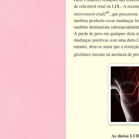
de colesterol total ou LDL. A recent
40
intervention trial
)
, que prescreveu
também produziu essas mudanças ben
também diminuíram substancialment
A perda de peso em qualquer dieta m
mudanças positivas com uma dieta L
entanto, deve-se notar que a restriçã
glicêmico mesmo na ausência de per
As dietas LCHF