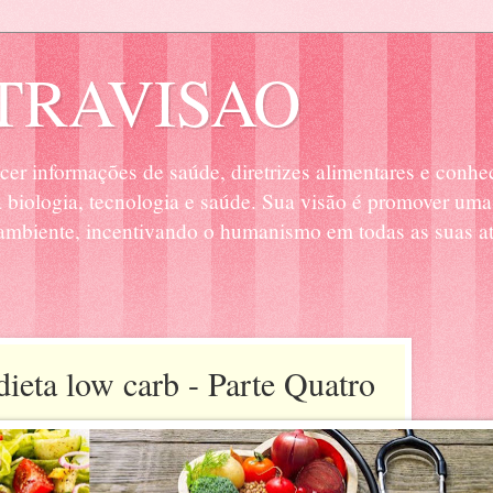
RAVISAO
cer informações de saúde, diretrizes alimentares e conhe
biologia, tecnologia e saúde. Sua visão é promover uma
mbiente, incentivando o humanismo em todas as suas at
ieta low carb - Parte Quatro