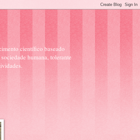
cimento científico baseado
 sociedade humana, tolerante
ividades.