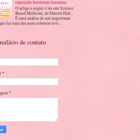
reposição hormonal feminina
O artigo a seguir é do site Science
Based Medicine, de Harriet Hall.
É uma análise de um importante
que fez uma das mais robustas revi...
mulário de contato
il
*
agem
*