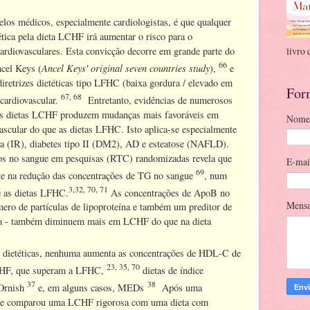
os médicos, especialmente cardiologistas, é que qualquer
tica pela dieta LCHF irá aumentar o risco para o
livro 
ardiovasculares. Esta convicção decorre em grande parte do
66
Ancel Keys' original seven countries study
ncel Keys (
),
e
diretrizes dietéticas tipo LFHC (baixa gordura / elevado em
For
67, 68
 cardiovascular.
Entretanto, evidências de numerosos
s dietas LCHF produzem mudanças mais favoráveis ​​em
Nome
ascular do que as dietas LFHC. Isto aplica-se especialmente
na (IR), diabetes tipo II (DM2), AD e esteatose (NAFLD).
ios no sangue em pesquisas (RTC) randomizadas revela que
E-ma
69
te na redução das concentrações de TG no sangue
, num
3,32, 70, 71
e as dietas LFHC.
As concentrações de ApoB no
Mens
ero de partículas de lipoproteína e também um preditor de
iana - também diminuem mais em LCHF do que na dieta
s dietéticas, nenhuma aumenta as concentrações de HDL-C de
23, 35, 70
LCHF, que superam a LFHC,
dietas de índice
37
38
Ornish
e, em alguns casos, MEDs
Após uma
 que comparou uma LCHF rigorosa com uma dieta com