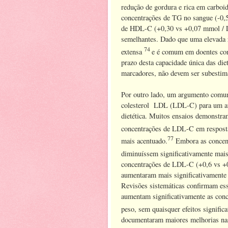
redução de gordura e rica em carboid
concentrações de TG no sangue (-0,
de HDL-C (+0,30 vs +0,07 mmol / L 
semelhantes. Dado que uma elevada 
74
extensa
e é comum em doentes com 
prazo desta capacidade única das di
marcadores, não devem ser subestim
Por outro lado, um argumento comum
colesterol LDL (LDL-C) para um aum
dietética. Muitos ensaios demonstra
concentrações de LDL-C em respost
77
mais acentuado.
Embora as concen
diminuíssem significativamente mais
concentrações de LDL-C (+0,6 vs +0,
aumentaram mais significativamente 
Revisões sistemáticas confirmam es
aumentam significativamente as con
peso, sem quaisquer efeitos signifi
documentaram maiores melhorias n