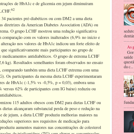
ntrações de HbA1c e de glicemia em jejum diminuíram
62
a LCHF.
34 pacientes pré-diabéticos ou com DM2 a uma dieta
m as diretrizes da American Diabetes Association (ADA) ou
ema. O grupo LCHF mostrou uma redução significativa
seduto
dentár
 comparação com os valores inalterados (6,9% no início e
lteração nos valores de HbA1c indicou um forte efeito de
As g
que significativamente mais participantes no grupo de
Gor
 medicamentos antidiabéticos. O grupo de extrema LCHF
saúde
questã
2,6 kg). Resultados semelhantes foram observados no ensaio
da c...
s, comparando também uma dieta LCHF extrema com uma
(IG). Os participantes da mesma dieta LCHF experimentaram
ores de HbA1c (-1,5% vs -0,5%, p = 0,03), embora uma
% versus 62% de participantes com IG baixo) reduziu ou
tidiabéticos.
fundam
mizou 115 adultos obesos com DM2 para dietas LCHF ou
ietas alcançaram substancial perda de peso e redução na
se de jejum, a dieta LCHF produziu melhorias maiores na
reduções superiores nos requisitos de medicação para
produziu aumentos maiores nas concentrações de colesterol
ações de triglicerídeos (TG) sem alterar as concentrações