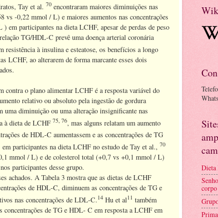
70
ratos, Tay et al.
encontraram maiores diminuições nas
Wik
58 vs -0,22 mmol / L) e maiores aumentos nas concentrações
) em participantes na dieta LCHF, apesar de perdas de peso
relação TG/HDL-C prevê uma doença arterial coronária
resistência à insulina e esteatose, os benefícios a longo
etas LCHF, ao alterarem de forma marcante esses dois
ados.
Con
Telef
 contra o plano alimentar LCHF é a resposta variável do
What
ento relativo ou absoluto pela ingestão de gordura
m uma diminuição ou uma alteração insignificante nas
75, 76
Sit
a à dieta de LCHF
, mas alguns relatam um aumento
trações de HDL-C aumentassem e as concentrações de TG
amp
70
 em participantes na dieta LCHF no estudo de Tay et al.,
cam
1 mmol / L) e de colesterol total (+0,7 vs +0,1 mmol / L)
nos participantes desse grupo.
Dieta
ses achados. A Tabela 3 mostra que as dietas de LCHF
Senho
centrações de HDL-C, diminuem as concentrações de TG e
corpo
14
11
cativos nas concentrações de LDL-C.
Hu et al
também
Grupo
as concentrações de TG e HDL- C em resposta a LCHF em
Prima