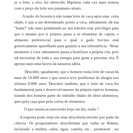
se o leite, a eles, for oferecido. Hipótese cada vez mais remota
com o preço do leite nos patamares atuais.
A razão do bezerro/a não tomar leite de vaca após uma certa
idade, é que a um determinado ponto a vaca, sabiamente, dá um
“basta!” não mais permitindo ao seu rebento esse privilégio para
que o mesmo por si próprio passe a se alimentar de capim, o
alimento preferencial para o qual o gado bovino está
geneticamente aparelhado para garantir a sua subsistência . Nesse
momento a vaca sabiamente passa a hostilizar a própria cria, pois
irá necessitar de toda a sua energia para gerar a próxima cria. É
apenas mais uma faceta da natureza sábia.
Descobri, igualmente, que o homem toma leite de vacas há
mais de 10.000 anos e que nunca teve problemas de alergia nos
últimos 9.900 anos. Descobri também, que o leite de vaca foi
fundamental para o desenvolvimento da própria espécie humana,
tirando dos homens parte do trabalho diário de obter alimentos,
quer pela caça quer pela coleta de alimentos.
O que estaria acontecendo hoje em dia, então ?
A resposta pode estar em uma descoberta recente por parte da
ciência. Os pesquisadores descobriram que todas as fêmeas,
incluindo a mulher, cabra, égua, camela, etc... produzem , no