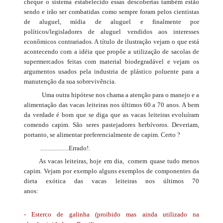
cheque o sistema estabelecido essas descobertas também estão
sendo e irão ser combatidas como sempre foram pelos cientistas
de aluguel, mídia de aluguel e finalmente por
políticos/legisladores de aluguel vendidos aos interesses
econômicos contrariados. A título de ilustração vejam o que está
acontecendo com a idéia que propõe a utilização de sacolas de
supermercados feitas com material biodegradável e vejam os
argumentos usados pela industria de plástico poluente para a
manutenção da sua sobrevivência.
Uma outra hipótese nos chama a atenção para o manejo e a
alimentação das vacas leiteiras nos últimos 60 a 70 anos. A bem
da verdade é bom que se diga que as vacas leiteiras evoluíram
comendo capim. São seres pastejadores herbívoros. Deveriam,
portanto, se alimentar preferencialmente de capim. Certo ?
...................Errado!.
As vacas leiteiras, hoje em dia, comem quase tudo menos
capim. Vejam por exemplo alguns exemplos de componentes da
dieta exótica das vacas leiteiras nos últimos 70
anos:
- Esterco de galinha (proibido mas ainda utilizado na