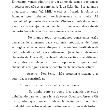
Entretanto, vamos admitir por um átimo de tempo que ambas
hipóteses poderão estar corretas. A Nova Zelândia já se adiantou
a registrar o nome "A2 Milk" e está certificando laticínios ou
fazendas que trabalhem exclusivamente com Leite A2
determinado por meio de exame de DNA dos animais do rebanho
e normas de manejo que contemplem o livre acesso dos animais
ao pasto, luz solar e ar livre dos animais em lactação.
No mundo todo consumidores conscientes estão
demandando alimentos cada vez mais produzidos de forma
ecologicamente correta e leite produzido em fazendas-fábricas de
gado holandês criado em confinamento (também ironicamente
chamado de Free-stall) recebendo dieta exótica e acidificante
que produz leite alergênico não é propriamente o que se pode
chamar de ecológico e nem de correto ou até mesmo de salutar.
Asneira ! Non-Sense ! Irão protestar o sistema e as
autoridades constituídas.
O tempo dirá quem está realmente com a razão.
Da minha parte eu posso lhes garantir que estou
trabalhando para ter o meu leite de vacas Guernsey, Jersey e Gir
ou giradas que comam preferencialmente pasto ou feno
produzidos em solos remineralizados com altos teores de fósforo,