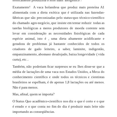
teoricamente produziria o leite mais alergênico ?
Exatamente! A vaca holandesa que produz mais proteína A1
alimentada com a dieta exótica que é utilizada nas fazendas-
fábricas que são preconizadas pelo status-quo técnico-científico
do chamado agro-negócio, que insiste em tentar reduzir todas as
tarefas biológicas a meros produtores de moeda corrente sem
levar em consideração as necessidades fisiológicas de cada
espécie animal, isto é , uma dieta altamente acidificante e
geradora de problemas já bastante conhecidos de todos os
criadores de gado leiteiro, a saber, laminite, indigestão,
empanzinamento, abomaso desalojado, baixa longevidade ( vida
curta), etc...
Também, não poderiam ficar surpresos se eu lhes disse-se que a
média de lactações de uma vaca nos Estados Unidos, a Meca do
conhecimento científico e onde todos os técnicos e cientistas
brasileiros se espelham, é de apenas 1,8 lactações ou até menos.
Não é para menos.
Mas, afinal, quem se importa?
O Status Quo acadêmico-científico nos diz o que é certo e o que
é errado e o que conta no fim do dia é produzir mais leite não
importando as conseqüências.