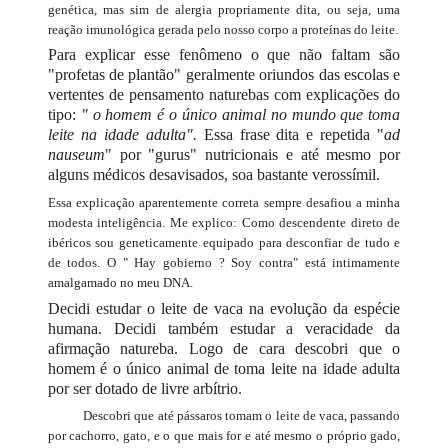
genética, mas sim de alergia propriamente dita, ou seja, uma
reação imunológica gerada pelo nosso corpo a proteínas do leite.
Para explicar esse fenômeno o que não faltam são
"profetas de plantão" geralmente oriundos das escolas e
vertentes de pensamento naturebas com explicações do
tipo:
" o homem é o único animal no mundo que toma
leite na idade adulta".
Essa frase dita e repetida "
ad
nauseum
" por "gurus" nutricionais e até mesmo por
alguns médicos desavisados, soa bastante verossímil.
Essa explicação aparentemente correta sempre desafiou a minha
modesta inteligência. Me explico: Como descendente direto de
ibéricos sou geneticamente equipado para desconfiar de tudo e
de todos. O " Hay gobierno ? Soy contra" está intimamente
amalgamado no meu DNA.
Decidi estudar o leite de vaca na evolução da espécie
humana. Decidi também estudar a veracidade da
afirmação natureba. Logo de cara descobri que o
homem é o único animal de toma leite na idade adulta
por ser dotado de livre arbítrio.
Descobri que até pássaros tomam o leite de vaca, passando
por cachorro, gato, e o que mais for e até mesmo o próprio gado,