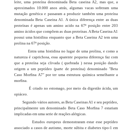
leite, uma proteína denominada Beta caseina A2, mas que, a
aproximados 10.000 anos atrás, algumas vacas sofreram uma
mutação genética e passaram a produzir também uma proteína
denominada Beta Caseina A1. A única diferença entre as duas
proteínas é apenas um amino acido na 67ª posição entre 203
amino ácidos que compõem as duas proteínas. A Beta Caseina A1
possui uma histidina enquanto que a Beta Caseina A2 tem uma
prolina na 67ª posição.
Entra uma histidina no lugar de uma prolina, e como a
natureza é caprichosa, essa aparente pequena diferença faz com
que a proteína seja clivada ( quebrada ) nessa posição dando
origem a um peptídeo (parte de proteína) denominado "Beta
Caso Morfina A7" por ter uma estrutura química semelhante a
morfina.
É criado no estomago, por meio da digestão ácida, um
opiáceo.
Segundo vários autores, as Beta Caseinas A1 e seu peptídeo,
principalmente um denominado Beta Caso Morfina 7 estariam
implicadas em uma serie de reações alérgicas.
Estudos europeus demonstraram estar esse peptídeo
associado a casos de autismo, morte súbita e diabetes tipo-1 em