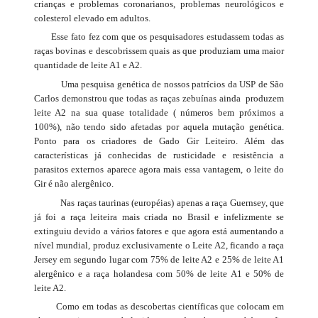
crianças e problemas coronarianos, problemas neurológicos e
colesterol elevado em adultos.
Esse fato fez com que os pesquisadores estudassem todas as
raças bovinas e descobrissem quais as que produziam uma maior
quantidade de leite A1 e A2.
Uma pesquisa genética de nossos patrícios da USP de São
Carlos demonstrou que todas as raças zebuínas ainda produzem
leite A2 na sua quase totalidade ( números bem próximos a
100%), não tendo sido afetadas por aquela mutação genética.
Ponto para os criadores de Gado Gir Leiteiro. Além das
características já conhecidas de rusticidade e resistência a
parasitos externos aparece agora mais essa vantagem, o leite do
Gir é não alergênico.
Nas raças taurinas (européias) apenas a raça Guernsey, que
já foi a raça leiteira mais criada no Brasil e infelizmente se
extinguiu devido a vários fatores e que agora está aumentando a
nível mundial, produz exclusivamente o Leite A2, ficando a raça
Jersey em segundo lugar com 75% de leite A2 e 25% de leite A1
alergênico e a raça holandesa com 50% de leite A1 e 50% de
leite A2.
Como em todas as descobertas científicas que colocam em