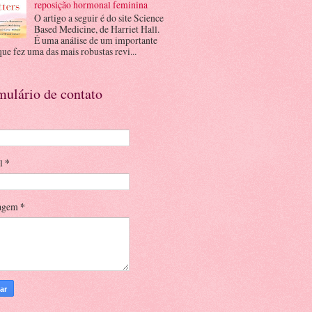
reposição hormonal feminina
O artigo a seguir é do site Science
Based Medicine, de Harriet Hall.
É uma análise de um importante
que fez uma das mais robustas revi...
mulário de contato
il
*
agem
*