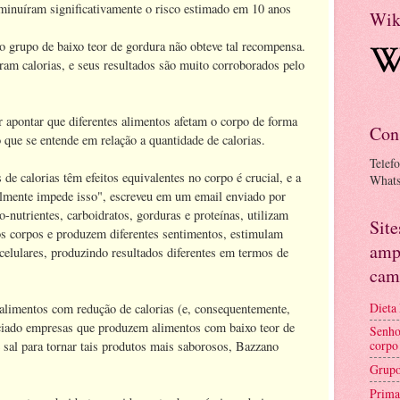
inuíram significativamente o risco estimado em 10 anos
Wik
o grupo de baixo teor de gordura não obteve tal recompensa.
ram calorias, e seus resultados são muito corroborados pelo
r apontar que diferentes alimentos afetam o corpo de forma
Con
 que se entende em relação a quantidade de calorias.
Telef
de calorias têm efeitos equivalentes no corpo é crucial, e a
What
almente impede isso", escreveu em um email enviado por
-nutrientes, carboidratos, gorduras e proteínas, utilizam
Sit
os corpos e produzem diferentes sentimentos, estimulam
amp
celulares, produzindo resultados diferentes em termos de
cam
Dieta
alimentos com redução de calorias (e, consequentemente,
ciado empresas que produzem alimentos com baixo teor de
Senho
corpo
 sal para tornar tais produtos mais saborosos, Bazzano
Grupo
Prima