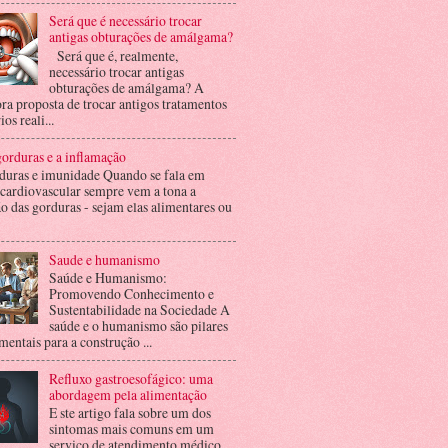
Será que é necessário trocar
antigas obturações de amálgama?
Será que é, realmente,
necessário trocar antigas
obturações de amálgama? A
ra proposta de trocar antigos tratamentos
ios reali...
orduras e a inflamação
duras e imunidade Quando se fala em
 cardiovascular sempre vem a tona a
o das gorduras - sejam elas alimentares ou
Saude e humanismo
Saúde e Humanismo:
Promovendo Conhecimento e
Sustentabilidade na Sociedade A
saúde e o humanismo são pilares
entais para a construção ...
Refluxo gastroesofágico: uma
abordagem pela alimentação
E ste artigo fala sobre um dos
sintomas mais comuns em um
serviço de atendimento médico