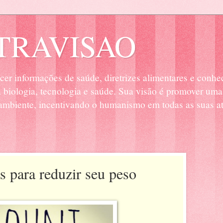
RAVISAO
cer informações de saúde, diretrizes alimentares e conhe
biologia, tecnologia e saúde. Sua visão é promover uma
mbiente, incentivando o humanismo em todas as suas at
s para reduzir seu peso