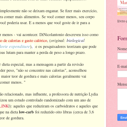
implesmente não se deixam enganar. Se fizer mais exercício,
ara comer mais alimentos. Se você comer menos, seu corpo
livro 
você poderia usar. E a menos que você goste de ir para a
er menos - vai acontecer. DiNicolantonio descreveu isso como
For
original:
biological
o de calorias e gasto calórico
, (
lorie expenditure
,
)
e os pesquisadores teorizam que pode
Nome
oas lutam para manter a perda de peso a longo prazo.
 dieta especial, mas a mensagem a partir da revisão
E-ma
rder peso, "não se concentre nas calorias", aconselhou
aior teor de gordura e mais calorias geralmente vai
 comer menos. "
Mens
o relacionado, mas influente, a professora de nutrição Lydia
lizou um estudo controlado randomizado com um ano de
LINK
l): aqueles que reduziram os carboidratos e aqueles que
low-carb
que na dieta
foi reduzido oito libras (cerca de 3,6
eor de gordura.