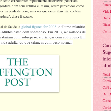
or cento carboidratos rapidamente absorvíveis poderiam
Paleo
e gordura " em seus rótulos e, assim, serem percebidos como
res na perda de peso, uma vez que esses itens não contém
Vida 
gordura", disse Bazzano.
Dieta
Dia a
global figures for 2008
, o último relatório
al de Saúde, a
Carli
de adultos estão com sobrepeso. Em 2013, 42 milhões de
 estariam com sobrepeso, e crianças com sobrepeso têm
vida adulta, do que crianças com peso normal.
Car
Suge
inic
ali
Nutri 
Comid
Café 
Deli 
Carec
Cardá