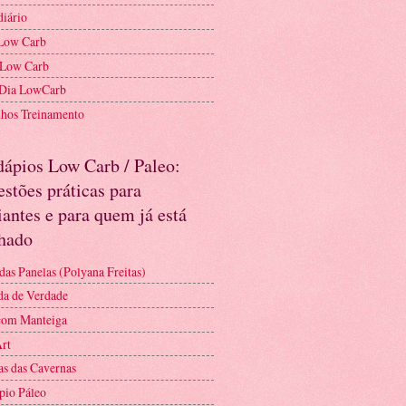
diário
Low Carb
 Low Carb
 Dia LowCarb
nhos Treinamento
dápios Low Carb / Paleo:
stões práticas para
iantes e para quem já está
nhado
das Panelas (Polyana Freitas)
a de Verdade
com Manteiga
Art
as das Cavernas
pio Páleo