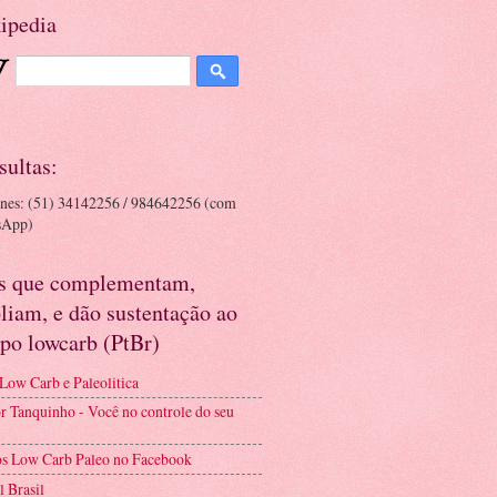
ipedia
sultas:
ones: (51) 34142256 / 984642256 (com
sApp)
es que complementam,
liam, e dão sustentação ao
po lowcarb (PtBr)
 Low Carb e Paleolitica
r Tanquinho - Você no controle do seu
s Low Carb Paleo no Facebook
l Brasil