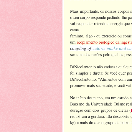
Mais importante, os nossos corpos s
o seu corpo responde pedindo-lhe p
vai responder retendo a energia que 
cama
faminto, algo - ou exercício ou com
um
acoplamento biológico da ingestã
coupling of
calorie intake and ca
ser uma das razões pelo qual as pess
DiNicolantonio não endossa qualquer
foi simples e direta: Se você quer pe
DiNicolantonio. "Alimentos com um m
promover mais saciedade, e você vai
No início deste ano, em um estudo nã
Bazzano da Universidade Tulane rea
duração com dois grupos de dietas (
reduziram a gordura. Ela descobriu 
kg) a mais do que o grupo de baixo t