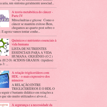
 a azia, um sintoma geralmente associad...
A teoria metabólica do câncer -
Parte IV
Mitocôndrias e glicose Como o
câncer se mantém exitoso Bem,
chegamos ao quarto post sobre o
. E agora vamos tentar conhe...
Químicos e nutrientes essenciais à
vida humana
LISTA DE NUTRIENTES
ESSENCIAIS PARA A VIDA
HUMANA: OXIGÊNIO (O 2 )
(H 2 O) ÁCIDOS GRAXOS: (lipídios)
3: ...
A relação triglicerídeos com
HDL - o mais expressivo dos
números
A RELAÇÃO ENTRE
TRIGLICERÍDEOS E O HDL O
a seguir é bastante didático em relações a
 que são muito utilizados e alvos d...
A segurança e a necessidade da