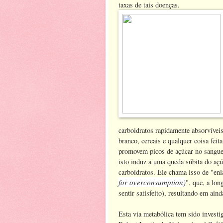
taxas de tais doenças.
carboidratos rapidamente absorvíveis
branco, cereais e qualquer coisa fei
promovem picos de açúcar no sangue,
isto induz a uma queda súbita do açú
carboidratos. Ele chama isso de "en
for overconsumption)
", que, a lon
sentir satisfeito), resultando em ain
Esta via metabólica tem sido investi