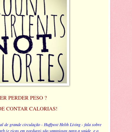
ER PERDER PESO ?
DE CONTAR CALORIAS!
l de grande circulação - Huffpost Helth Living - fala sobre
carb (e ricas em gordura) são vantajosas para a saúde e o