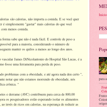
ME
Início
Calorias são calorias, não importa a comida. E se você quer
er é simplesmente "gastar" mais calorias do que você
PES
ou com menos comida.
 forma sabe que não é nada fácil. E controle de peso a
possível para a maioria, considerando o número de
Pop
onseguem manter os quilos a menos ao longo dos anos.
o vascular James DiNicolantonio do Hospital São Lucas, é a
omo fosse uma ferramenta para perda de peso.
do problemas com a obesidade, e até agora nada deu certo ",
para a
ante notar que não estamos morrendo de obesidade, nós
ica crônica. "
Frut
Cole
betes e derrame (AVC) contribuem para cerca de 800,00
Fruto
ora os pesquisadores estão esperando isolar os alimentos
Coles
orige
 ao invés de ricos em calorias, na esperança de reduzir as