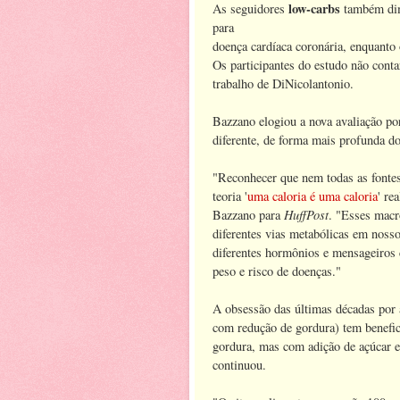
low-carbs
As seguidores
também dim
para
doença cardíaca coronária, enquanto 
Os participantes do estudo não conta
trabalho de DiNicolantonio.
Bazzano elogiou a nova avaliação po
diferente, de forma mais profunda do
"Reconhecer que nem todas as fontes 
teoria '
uma caloria é uma caloria
' re
HuffPost
Bazzano para
. "Esses macro
diferentes vias metabólicas em noss
diferentes hormônios e mensageiros 
peso e risco de doenças."
A obsessão das últimas décadas por 
com redução de gordura) tem benefi
gordura, mas com adição de açúcar e
continuou.