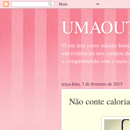
UMAOUT
O site tem como missão forne
em evidências nos campos da 
e comprometida com o meio a
terça-feira, 3 de fevereiro de 2015
Não conte caloria