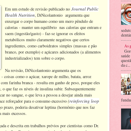
Journal Public
Em um estudo de revisão publicado no
Health Nutrition
, DiNicolantonio argumenta que
enxergar o corpo humano como um mero pêndulo de
calorias - manter um equilíbrio nas calorias que entram e
seduto
saem (ingestão/gasto) - faz-se ignorar os efeitos
dentár
metabólicos muito claramente negativos que certos
As g
ingredientes, como carboidratos simples (massas e pão
Gor
branco, por exemplo) e açúcares adicionados (a alimentos
saúde
industrializados) tem sobre o corpo.
questã
da c...
Na revisão, DiNicolantonio argumenta que os
 - coisas como o açúcar, xarope de milho, batata, arroz
ta com farinha branca - resulta em ganho de peso, porque eles
 o que faz os níveis de insulina subir. Subsequentemente
car no sangue, o que leva a pessoa a desejar ainda mais
fundam
(
reinforcing loop
lace reforçador para o consumo excessivo
go prazo, poderia desativar leptina (hormônio que nos faz
da mais excessos.
gada e descrita em trabalhos prévios por cientistas como Dr.