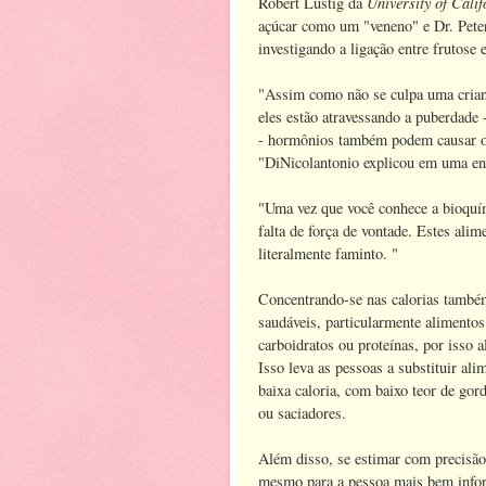
University of Cali
Robert Lustig da
açúcar como um "veneno" e Dr. Pete
investigando a ligação entre frutose
"Assim como não se culpa uma cria
eles estão atravessando a puberdade
- hormônios também podem causar o
"DiNicolantonio explicou em uma ent
"Uma vez que você conhece a bioquím
falta de força de vontade. Estes alim
literalmente faminto. "
Concentrando-se nas calorias também
saudáveis, particularmente alimentos
carboidratos ou proteínas, por isso 
Isso leva as pessoas a substituir a
baixa caloria, com baixo teor de gor
ou saciadores.
Além disso, se estimar com precisão 
mesmo para a pessoa mais bem infor