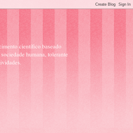
cimento científico baseado
 sociedade humana, tolerante
ividades.