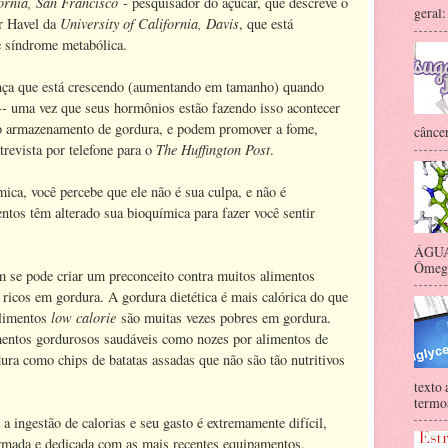
fornia, San Francisco
- pesquisador do açúcar, que descreve o
geral:
University of California, Davis
r Havel da
, que está
 e síndrome metabólica.
nça que está crescendo (aumentando em tamanho) quando
 -- uma vez que seus hormônios estão fazendo isso acontecer
 armazenamento de gordura, e podem promover a fome,
câncer
The Huffington Post
revista por telefone para o
.
ica, você percebe que ele não é sua culpa, e não é
entos têm alterado sua bioquímica para fazer você sentir
ÁGUA 
Ômega-
 se pode criar um preconceito contra muitos alimentos
 ricos em gordura. A gordura dietética é mais calórica do que
low calorie
alimentos
são muitas vezes pobres em gordura.
limentos gordurosos saudáveis como nozes por alimentos de
dura como chips de batatas assadas que não são tão nutritivos
texto 
termos
a ingestão de calorias e seu gasto é extremamente difícil,
mada e dedicada com as mais recentes equipamentos.