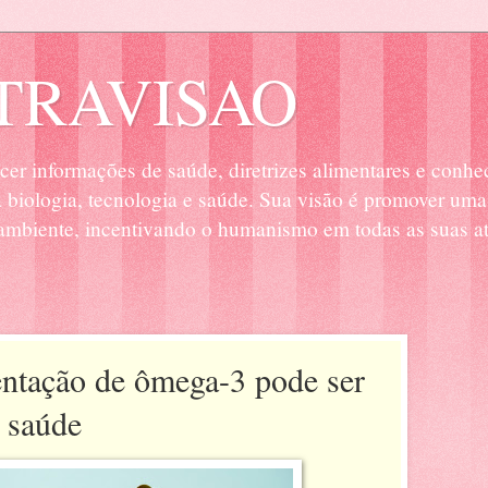
RAVISAO
cer informações de saúde, diretrizes alimentares e conhe
biologia, tecnologia e saúde. Sua visão é promover uma
mbiente, incentivando o humanismo em todas as suas at
ntação de ômega-3 pode ser
a saúde