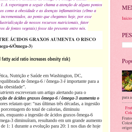
 1:1. A reportagem a seguir chama a atenção de alguns pontos
ME
ios como a obesidade e as doenças inflamatórias (c0mo a
 incrementados, ao ponto que chegamos hoje, por esse
Início
ustrialização de nossos recursos nutricionais, fator
os de fontes vegetais) fosse tão presente entre nós.
PES
TRE ÁCIDOS GRAXOS AUMENTA O RISCO
ega-6/Ômega-3)
 fatty acid ratio increases obesity risk)
Pop
ética, Nutrição e Saúde em Washington, DC,
quilibrada de ômega-6 / ômega-3 é importante para a
da obesidade”.
utrients
escreveram um artigo alertando para o
para a
ção de ácidos graxos ômega-6 / ômega-3 aumenta o
ores relatam que: “nas últimas três décadas, a ingestão
Frut
 porcentagem do total de calorias, diminuiu
Cole
ais, enquanto a ingestão de ácidos graxos ômega-6
Fruto
ômega-3 diminuíram, resultando em um grande aumento
Coles
e 1: 1 durante a evolução para 20: 1 nos dias de hoje
orige