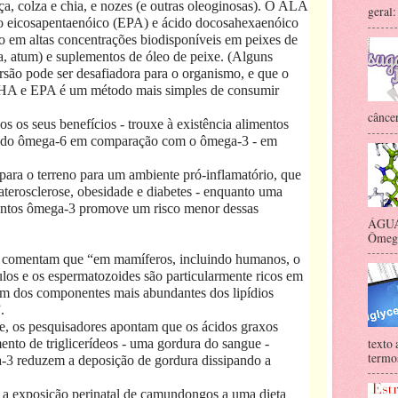
a, colza e chia, e nozes (e outras oleoginosas). O ALA
geral:
o eicosapentaenóico (EPA) e ácido docosahexaenóico
em altas concentrações biodisponíveis em peixes de
la, atum) e suplementos de óleo de peixe. (Alguns
são pode ser desafiadora para o organismo, e que o
DHA e EPA é um método mais simples de consumir
câncer
s os seus benefícios - trouxe à existência alimentos
o do ômega-6 em comparação com o ômega-3 - em
ara o terreno para um ambiente pró-inflamatório, que
aterosclerose, obesidade e diabetes - enquanto uma
mentos ômega-3 promove um risco menor dessas
ÁGUA 
Ômega-
 comentam que “em mamíferos, incluindo humanos, o
ículos e os espermatozoides são particularmente ricos em
dos componentes mais abundantes dos lipídios
.
e, os pesquisadores apontam que os ácidos graxos
texto 
o de triglicerídeos - uma gordura do sangue -
termos
-3 reduzem a deposição de gordura dissipando a
 a exposição perinatal de camundongos a uma dieta