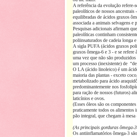
A referência da evolução refere-s
paleolíticos de nossos ancestrai
equilibradas de ácidos graxos ô
associada a animais selvagens e p
Pesquisas adicionais afirmam que
paleolíticas continham consistent
poliinsaturados de cadeia longa e
A sigla PUFA (ácidos graxos poli
graxos ômega-6 e 3 - e se refere 
uma vez que não são produzidos p
um processo (inexistente) de
“de
O LA (ácido linoleico) é um áci
maioria das plantas - exceto coc
metabolizado para ácido araquidô
predominantemente nos fosfolipíd
para ração de nossos (futuros) al
laticínios e ovos.
(Esses óleos são os componentes 
praticamente todos os alimentos 
pão integral, que chegam à mesa
(As principais gorduras ômega
Os antiinflamatórios ômega-3 são