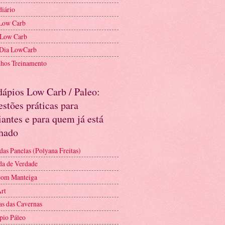
diário
Low Carb
 Low Carb
 Dia LowCarb
nhos Treinamento
dápios Low Carb / Paleo:
stões práticas para
iantes e para quem já está
nhado
das Panelas (Polyana Freitas)
a de Verdade
com Manteiga
Art
as das Cavernas
pio Páleo