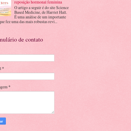
reposição hormonal feminina
O artigo a seguir é do site Science
Based Medicine, de Harriet Hall.
É uma análise de um importante
que fez uma das mais robustas revi...
mulário de contato
il
*
agem
*