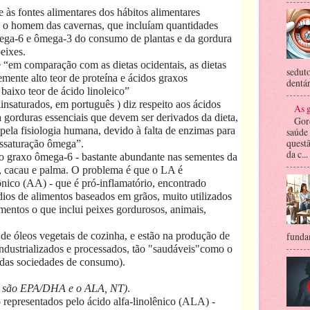
e às fontes alimentares dos hábitos alimentares
s - o homem das cavernas, que incluíam quantidades
mega-6 e ômega-3 do consumo de plantas e da gordura
eixes.
 “em comparação com as dietas ocidentais, as dietas
seduto
emente alto teor de proteína e ácidos graxos
dentár
 baixo teor de ácido linoleico”
insaturados, em português ) diz respeito aos ácidos
As g
à gorduras essenciais que devem ser derivados da dieta,
Gor
ela fisiologia humana, devido à falta de enzimas para
saúde
questã
ssaturação ômega”.
da c...
do graxo ômega-6 - bastante abundante nas sementes da
o, cacau e palma. O problema é que o LA é
nico (AA) - que é pró-inflamatório, encontrado
ios de alimentos baseados em grãos, muito utilizados
imentos o que inclui peixes gordurosos, animais,
de óleos vegetais de cozinha, e estão na produção de
fundam
industrializados e processados, tão "saudáveis"como o
 das sociedades de consumo).
-3 são EPA/DHA e o ALA, NT)
.
 representados pelo ácido alfa-linolênico (ALA) -