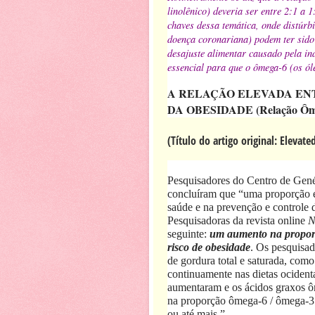
linolênico) deveria ser entre 2:1 a
chaves dessa temática, onde distúrb
doença coronariana) podem ter sido
desajuste alimentar causado pela ind
essencial para que o ômega-6 (os óle
A RELAÇÃO ELEVADA EN
DA OBESIDADE (Relação Ôm
(Título do artigo original: Elevated
Pesquisadores do Centro de Gen
concluíram que “uma proporção e
saúde e na prevenção e controle 
Pesquisadoras da revista online
N
seguinte:
um aumento na propor
risco de obesidade
. Os pesquisad
de gordura total e saturada, como
continuamente nas dietas ocident
aumentaram e os ácidos graxos 
na proporção ômega-6 / ômega-3 d
ou até mais.”