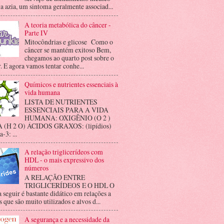
 a azia, um sintoma geralmente associad...
A teoria metabólica do câncer -
Parte IV
Mitocôndrias e glicose Como o
câncer se mantém exitoso Bem,
chegamos ao quarto post sobre o
. E agora vamos tentar conhe...
Químicos e nutrientes essenciais à
vida humana
LISTA DE NUTRIENTES
ESSENCIAIS PARA A VIDA
HUMANA: OXIGÊNIO (O 2 )
(H 2 O) ÁCIDOS GRAXOS: (lipídios)
3: ...
A relação triglicerídeos com
HDL - o mais expressivo dos
números
A RELAÇÃO ENTRE
TRIGLICERÍDEOS E O HDL O
a seguir é bastante didático em relações a
 que são muito utilizados e alvos d...
A segurança e a necessidade da