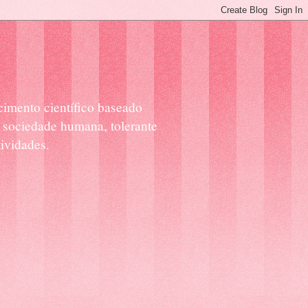
cimento científico baseado
 sociedade humana, tolerante
ividades.