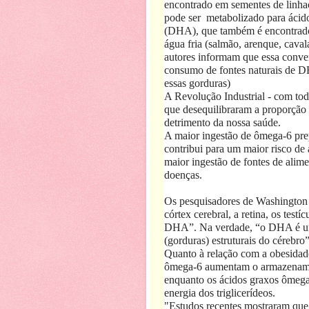
encontrado em sementes de linhaç
pode ser
metabolizado para ácid
(DHA), que também é encontrado 
água fria (salmão, arenque, cava
autores informam que essa conver
consumo de fontes naturais de 
essas gorduras)
A Revolução Industrial - com todo
que desequilibraram a proporçã
detrimento da nossa saúde.
A maior ingestão de ômega-6 prep
contribui para um maior risco de 
maior ingestão de fontes de ali
doenças.
Os pesquisadores de Washington
córtex cerebral, a retina, os test
DHA”. Na verdade, “o DHA é um 
(gorduras) estruturais do cérebro”
Quanto à relação com a obesidad
ômega-6 aumentam o armazenament
enquanto os ácidos graxos ômega
energia dos triglicerídeos.
"Estudos recentes mostraram que