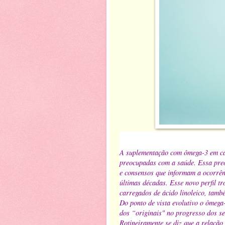
A suplementação com ômega-3 em cáp
preocupadas com a saúde. Essa pre
e consensos que informam a ocorrên
últimas décadas. Esse novo perfil t
carregados de ácido linoleico, tam
Do ponto de vista evolutivo o ômega
dos “originais" no progresso dos 
Rotineiramente se diz que a relação