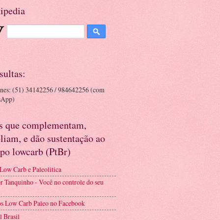
ipedia
sultas:
ones: (51) 34142256 / 984642256 (com
sApp)
es que complementam,
liam, e dão sustentação ao
po lowcarb (PtBr)
 Low Carb e Paleolitica
r Tanquinho - Você no controle do seu
s Low Carb Paleo no Facebook
l Brasil