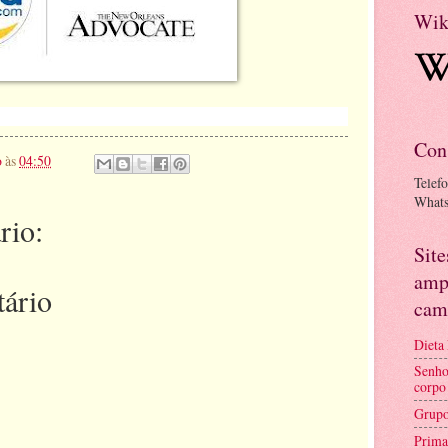
Wik
Con
o
às
04:50
Telef
What
rio:
Sit
amp
ário
cam
Dieta
Senho
corpo
Grupo
Prima