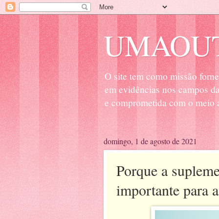
UMAOUT
O site tem como missão forne
em evidências nos campos da 
e comprometida com o meio a
domingo, 1 de agosto de 2021
Porque a supleme
importante para 