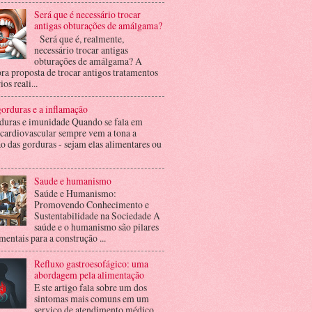
Será que é necessário trocar
antigas obturações de amálgama?
Será que é, realmente,
necessário trocar antigas
obturações de amálgama? A
ra proposta de trocar antigos tratamentos
ios reali...
orduras e a inflamação
duras e imunidade Quando se fala em
 cardiovascular sempre vem a tona a
o das gorduras - sejam elas alimentares ou
Saude e humanismo
Saúde e Humanismo:
Promovendo Conhecimento e
Sustentabilidade na Sociedade A
saúde e o humanismo são pilares
entais para a construção ...
Refluxo gastroesofágico: uma
abordagem pela alimentação
E ste artigo fala sobre um dos
sintomas mais comuns em um
serviço de atendimento médico