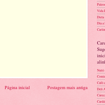
Paleo
Vida 
Dieta
Dia a
Carli
Car
Suge
inic
ali
Nutri 
Comid
Café 
Página inicial
Postagem mais antiga
Deli 
Carec
Cardá