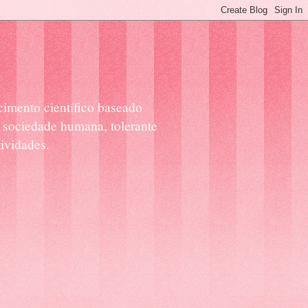
cimento científico baseado
 sociedade humana, tolerante
ividades.