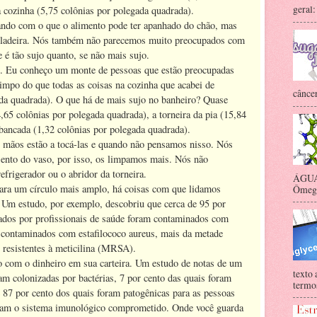
geral:
 cozinha (5,75 colônias por polegada quadrada).
ndo com o que o alimento pode ter apanhado do chão, mas
eladeira. Nós também não parecemos muito preocupados com
 é tão sujo quanto, se não mais sujo.
. Eu conheço um monte de pessoas que estão preocupadas
impo do que todas as coisas na cozinha que acabei de
câncer
da quadrada). O que há de mais sujo no banheiro? Quase
65 colônias por polegada quadrada), a torneira da pia (15,84
 bancada (1,32 colônias por polegada quadrada).
 mãos estão a tocá-las e quando não pensamos nisso. Nós
ento do vaso, por isso, os limpamos mais. Nós não
frigerador ou o abridor da torneira.
ÁGUA 
ara um círculo mais amplo, há coisas com que lidamos
Ômega-
 Um estudo, por exemplo, descobriu que cerca de 95 por
tados por profissionais de saúde foram contaminados com
s contaminados com estafilococo aureus, mais da metade
resistentes à meticilina (MRSA).
 com o dinheiro em sua carteira. Um estudo de notas de um
texto 
am colonizadas por bactérias, 7 por cento das quais foram
termos
​e 87 por cento dos quais foram patogênicas para as pessoas
nham o sistema imunológico comprometido. Onde você guarda