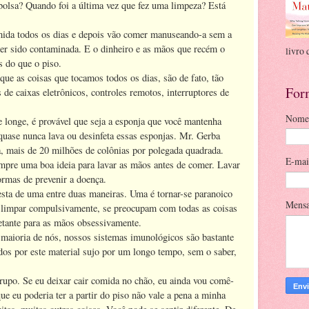
bolsa? Quando foi a última vez que fez uma limpeza? Está
mida todos os dias e depois vão comer manuseando-a sem a
er sido contaminada. E o dinheiro e as mãos que recém o
livro 
 do que o piso.
que as coisas que tocamos todos os dias, são de fato, tão
For
de caixas eletrônicos, controles remotos, interruptores de
Nome
e longe, é provável que seja a esponja que você mantenha
quase nunca lava ou desinfeta essas esponjas. Mr. Gerba
, mais de 20 milhões de colônias por polegada quadrada.
E-ma
mpre uma boa ideia para lavar as mãos antes de comer. Lavar
rmas de prevenir a doença.
sta de uma entre duas maneiras. Uma é tornar-se paranoico
Mens
 limpar compulsivamente, se preocupam com todas as coisas
fetante para as mãos obsessivamente.
a maioria de nós, nossos sistemas imunológicos são bastante
dos por este material sujo por um longo tempo, sem o saber,
rupo. Se eu deixar cair comida no chão, eu ainda vou comê-
ue eu poderia ter a partir do piso não vale a pena a minha