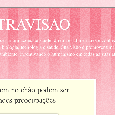
RAVISAO
cer informações de saúde, diretrizes alimentares e conhe
biologia, tecnologia e saúde. Sua visão é promover uma
mbiente, incentivando o humanismo em todas as suas at
aem no chão podem ser
ndes preocupações