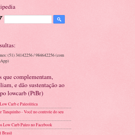
ipedia
sultas:
ones: (51) 34142256 / 984642256 (com
sApp)
es que complementam,
liam, e dão sustentação ao
po lowcarb (PtBr)
 Low Carb e Paleolitica
r Tanquinho - Você no controle do seu
s Low Carb Paleo no Facebook
l Brasil