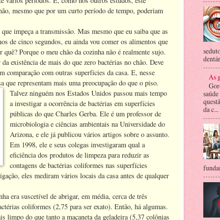
e vários períodos. E, como nos outros estudos, este
chão, mesmo que por um curto período de tempo, poderiam
 que impeça a transmissão. Mas mesmo que eu saiba que as
os de cinco segundos, eu ainda vou comer os alimentos que
seduto
r quê? Porque o meu chão da cozinha não é realmente sujo.
dentár
r da existência de mais do que zero bactérias no chão. Deve
em comparação com outras superfícies da casa. E, nesse
As g
asa que representam mais uma preocupação do que o piso.
Gor
Talvez ninguém nos Estados Unidos passou mais tempo
saúde
questã
a investigar a ocorrência de bactérias em superfícies
da c...
públicas do que Charles Gerba. Ele é um professor de
microbiologia e ciências ambientais na Universidade do
Arizona, e ele já publicou vários artigos sobre o assunto.
Em 1998, ele e seus colegas investigaram qual a
eficiência dos produtos de limpeza para reduzir as
contagens de bactérias coliformes nas superfícies
fundam
gação, eles mediram vários locais da casa antes de qualquer
ha era suscetível de abrigar, em média, cerca de três
ctérias coliformes (2,75 para ser exato). Então, há algumas.
is limpo do que tanto a maçaneta da geladeira (5,37 colônias