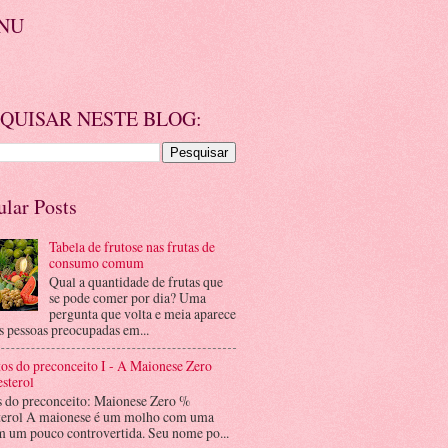
NU
QUISAR NESTE BLOG:
ular Posts
Tabela de frutose nas frutas de
consumo comum
Qual a quantidade de frutas que
se pode comer por dia? Uma
pergunta que volta e meia aparece
s pessoas preocupadas em...
os do preconceito I - A Maionese Zero
sterol
s do preconceito: Maionese Zero %
terol A maionese é um molho com uma
m um pouco controvertida. Seu nome po...