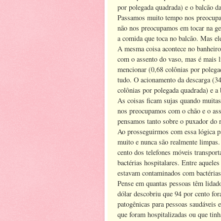
por polegada quadrada) e o balcão da
Passamos muito tempo nos preocupa
não nos preocupamos em tocar na g
a comida que toca no balcão. Mas ele
A mesma coisa acontece no banheiro
com o assento do vaso, mas é mais l
mencionar (0,68 colônias por polega
tudo. O acionamento da descarga (34,
colônias por polegada quadrada) e a
As coisas ficam sujas quando muitas
nos preocupamos com o chão e o ass
pensamos tanto sobre o puxador do re
Ao prosseguirmos com essa lógica p
muito e nunca são realmente limpas.
cento dos telefones móveis transpor
bactérias hospitalares. Entre aquele
estavam contaminados com bactérias 
Pense em quantas pessoas têm lidado
dólar descobriu que 94 por cento for
patogênicas para pessoas saudáveis ​
que foram hospitalizadas ou que ti