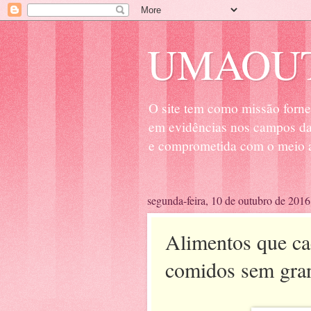
UMAOUT
O site tem como missão forne
em evidências nos campos da 
e comprometida com o meio a
segunda-feira, 10 de outubro de 2016
Alimentos que c
comidos sem gra