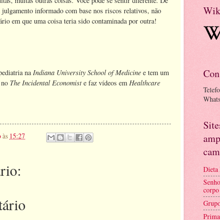
s, muitas outras coisas. Você pode se sentir diferente. De
Wik
 julgamento informado com base nos riscos relativos, não
ário em que uma coisa teria sido contaminada por outra!
Con
Indiana University School of Medicine
pediatria na
e tem um
The Incidental Economist
Healthcare
e no
e faz vídeos em
Telef
What
Sit
o
às
15:27
amp
cam
rio:
Dieta
Senho
corpo
ário
Grupo
Prima