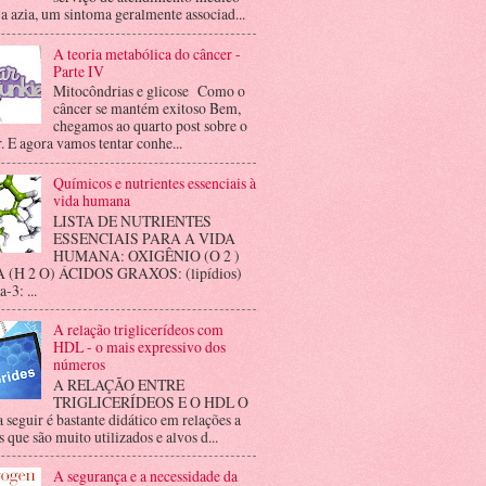
 a azia, um sintoma geralmente associad...
A teoria metabólica do câncer -
Parte IV
Mitocôndrias e glicose Como o
câncer se mantém exitoso Bem,
chegamos ao quarto post sobre o
. E agora vamos tentar conhe...
Químicos e nutrientes essenciais à
vida humana
LISTA DE NUTRIENTES
ESSENCIAIS PARA A VIDA
HUMANA: OXIGÊNIO (O 2 )
(H 2 O) ÁCIDOS GRAXOS: (lipídios)
3: ...
A relação triglicerídeos com
HDL - o mais expressivo dos
números
A RELAÇÃO ENTRE
TRIGLICERÍDEOS E O HDL O
a seguir é bastante didático em relações a
 que são muito utilizados e alvos d...
A segurança e a necessidade da