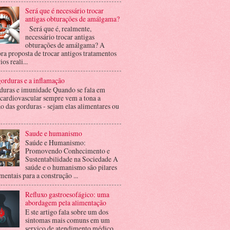
Será que é necessário trocar
antigas obturações de amálgama?
Será que é, realmente,
necessário trocar antigas
obturações de amálgama? A
ra proposta de trocar antigos tratamentos
ios reali...
orduras e a inflamação
duras e imunidade Quando se fala em
 cardiovascular sempre vem a tona a
o das gorduras - sejam elas alimentares ou
Saude e humanismo
Saúde e Humanismo:
Promovendo Conhecimento e
Sustentabilidade na Sociedade A
saúde e o humanismo são pilares
entais para a construção ...
Refluxo gastroesofágico: uma
abordagem pela alimentação
E ste artigo fala sobre um dos
sintomas mais comuns em um
serviço de atendimento médico