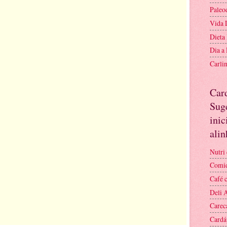
Paleo
Vida 
Dieta
Dia a
Carli
Car
Suge
inic
ali
Nutri 
Comid
Café 
Deli 
Carec
Cardá