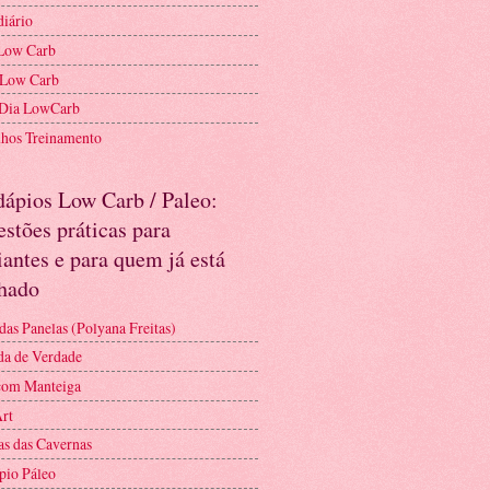
diário
Low Carb
 Low Carb
 Dia LowCarb
nhos Treinamento
dápios Low Carb / Paleo:
stões práticas para
iantes e para quem já está
nhado
das Panelas (Polyana Freitas)
a de Verdade
com Manteiga
Art
as das Cavernas
pio Páleo