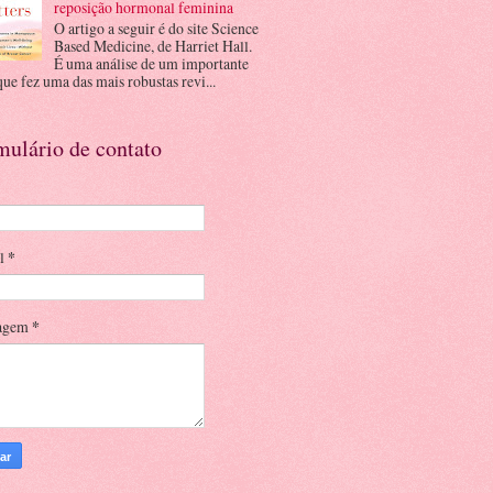
reposição hormonal feminina
O artigo a seguir é do site Science
Based Medicine, de Harriet Hall.
É uma análise de um importante
que fez uma das mais robustas revi...
mulário de contato
il
*
agem
*