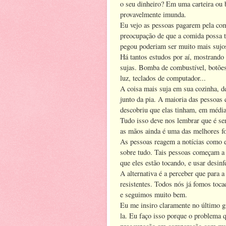
o seu dinheiro? Em uma carteira ou 
provavelmente imunda.
Eu vejo as pessoas pagarem pela co
preocupação de que a comida possa t
pegou poderiam ser muito mais sujos
Há tantos estudos por aí, mostrando 
sujas. Bomba de combustível, botões 
luz, teclados de computador...
A coisa mais suja em sua cozinha, d
junto da pia. A maioria das pessoas 
descobriu que elas tinham, em média
Tudo isso deve nos lembrar que é se
as mãos ainda é uma das melhores fo
As pessoas reagem a notícias como e
sobre tudo. Tais pessoas começam a
que eles estão tocando, e usar desin
A alternativa é a perceber que para 
resistentes. Todos nós já fomos toca
e seguimos muito bem.
Eu me insiro claramente no último g
la. Eu faço isso porque o problema q