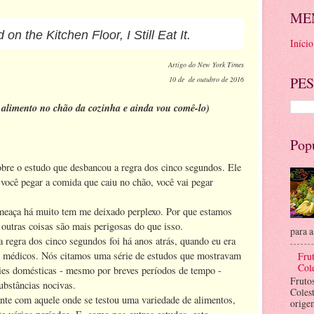
ME
 on the Kitchen Floor, I Still Eat It.
Início
Art
igo do New York Times
PES
10 de de outubro de 2016
alimento no chão da cozinha e ainda vou comê-lo)
Pop
obre o estudo que desbancou a regra dos cinco segundos. Ele
 você pegar a comida que caiu no chão, você vai pegar
ameaça há muito tem me deixado perplexo. Por que estamos
outras coisas são mais perigosas do que isso.
para a
a regra dos cinco segundos foi há anos atrás, quando eu era
s médicos. Nós citamos uma série de estudos que mostravam
Frut
Cole
ies domésticas - mesmo por breves períodos de tempo -
Fruto
ubstâncias nocivas.
Coles
ante com aquele onde se testou uma variedade de alimentos,
orige