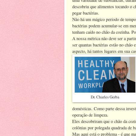
uma variedade de substâncias, durant
descobriu que alimentos tocando o 
pegar bactérias.
Não há um mágico período de tempo
bactérias podem acumular-se em men
tenham caído no chão da cozinha. Po
A nossa métrica não deve ser a parti
ser quantas bactérias estão no chão 
aspecto, há tantos lugares em sua c
Dr. Charles Gerba
domésticas. Como parte dessa investi
operação de limpeza.
Eles descobriram que o chão da cozin
colônias por polegada quadrada de ba
Mas aqui está o problema - é que ma