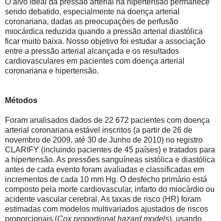
O alvo ideal da pressão arterial na hipertensão permanece
sendo debatido, especialmente na doença arterial
coronariana, dadas as preocupações de perfusão
miocárdica reduzida quando a pressão arterial diastólica
ficar muito baixa.
Nosso objetivo foi estudar a associação
entre a pressão arterial alcançada e os resultados
cardiovasculares em pacientes com doença arterial
coronariana e hipertensão.
Métodos
Foram analisados ​​dados de 22 672 pacientes com doença
arterial coronariana estável inscritos (a partir de 26 de
novembro de 2009, até 30 de Junho de 2010) no registro
CLARIFY (incluindo pacientes de 45 países) e tratados para
a hipertensão. As
pressões sanguíneas sistólica e diastólica
antes de cada evento foram avaliadas e classificadas em
incrementos de cada 10 mm Hg.
O desfecho primário está
composto pela morte cardiovascular, infarto do miocárdio ou
acidente vascular cerebral. As
taxas de risco (HR) foram
estimadas com modelos multivariados ajustados de riscos
proporcionais (
Cox proportional hazard models
), usando