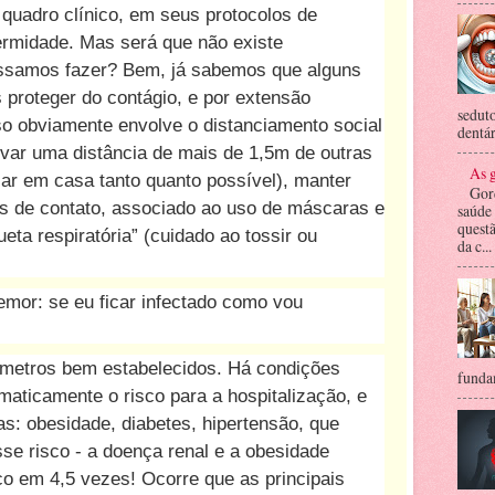
 quadro clínico, em seus protocolos de
ermidade. Mas será que não existe
ssamos fazer? Bem, já sabemos que alguns
roteger do contágio, e por extensão
seduto
so obviamente envolve o distanciamento social
dentár
rvar uma distância de mais de 1,5m de outras
As g
car em casa tanto quanto possível), manter
Gor
os de contato, associado ao uso de máscaras e
saúde
questã
ueta respiratória” (cuidado ao tossir ou
da c...
mor: se eu ficar infectado como vou
âmetros bem estabelecidos. Há condições
fundam
ticamente o risco para a hospitalização, e
as: obesidade, diabetes, hipertensão, que
e risco - a doença renal e a obesidade
o em 4,5 vezes! Ocorre que as principais