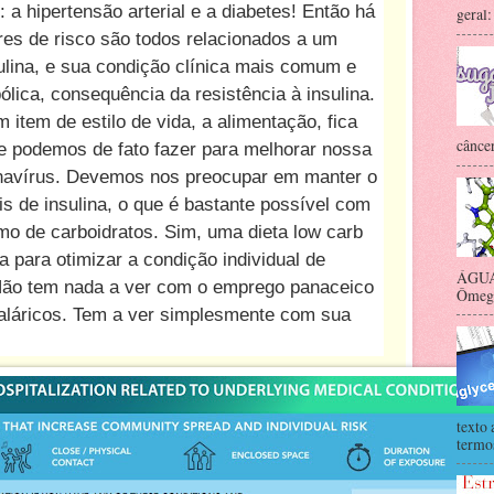
 a hipertensão arterial e a diabetes! Então há
geral:
res de risco são todos relacionados a um
ulina, e sua condição clínica mais comum e
lica, consequência da resistência à insulina.
 item de estilo de vida, a alimentação, fica
câncer
ue podemos de fato fazer para melhorar nossa
onavírus. Devemos nos preocupar em manter o
is de insulina, o que é bastante possível com
o de carboidratos. Sim, uma dieta low carb
a para otimizar a condição individual de
ÁGUA 
Não tem nada a ver com o emprego panaceico
Ômega-
maláricos. Tem a ver simplesmente com sua
texto 
termos