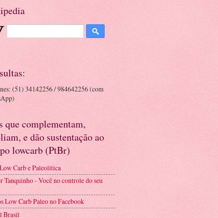
ipedia
sultas:
ones: (51) 34142256 / 984642256 (com
sApp)
es que complementam,
liam, e dão sustentação ao
po lowcarb (PtBr)
 Low Carb e Paleolitica
r Tanquinho - Você no controle do seu
s Low Carb Paleo no Facebook
l Brasil