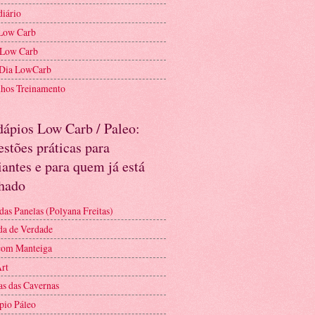
diário
Low Carb
 Low Carb
 Dia LowCarb
nhos Treinamento
dápios Low Carb / Paleo:
stões práticas para
iantes e para quem já está
nhado
das Panelas (Polyana Freitas)
a de Verdade
com Manteiga
Art
as das Cavernas
pio Páleo