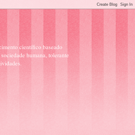
cimento científico baseado
 sociedade humana, tolerante
ividades.