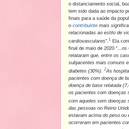
o distanciamento social, bo
tem sido dada ao impacto po
finais para a saúde da popul
o
contribuinte
mais significa
relacionadas ao estilo de v
1
cardiovasculares
”.
Ela con
final de maio de 2020 “...
os 
relataram que, entre os ca
subjacentes mais comuns e
2
diabetes (30%).
As hospita
pacientes com doença de ba
doença de base relatada (7
os pacientes com doenças 
com aqueles sem doenças s
das pessoas no Reino Uni
estavam acima do peso ou e
ocorreram em pacientes com