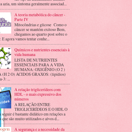
 a azia, um sintoma geralmente associad...
A teoria metabólica do câncer -
Parte IV
Mitocôndrias e glicose Como o
câncer se mantém exitoso Bem,
chegamos ao quarto post sobre o
. E agora vamos tentar conhe...
Químicos e nutrientes essenciais à
vida humana
LISTA DE NUTRIENTES
ESSENCIAIS PARA A VIDA
HUMANA: OXIGÊNIO (O 2 )
(H 2 O) ÁCIDOS GRAXOS: (lipídios)
3: ...
A relação triglicerídeos com
HDL - o mais expressivo dos
números
A RELAÇÃO ENTRE
TRIGLICERÍDEOS E O HDL O
a seguir é bastante didático em relações a
 que são muito utilizados e alvos d...
A segurança e a necessidade da