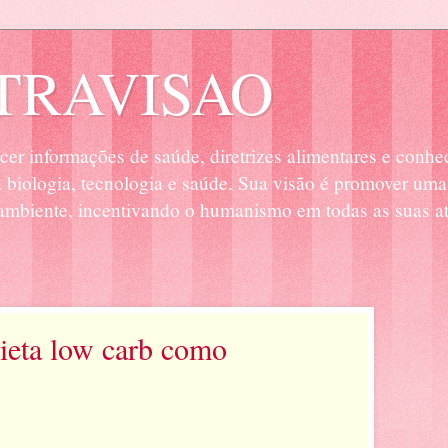
RAVISAO
cer informações de saúde, diretrizes alimentares e conhe
biologia, tecnologia e saúde. Sua visão é promover uma
mbiente, incentivando o humanismo em todas as suas at
dieta low carb como