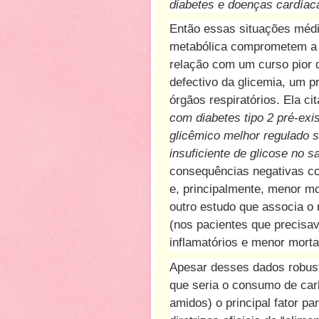
diabetes e doenças cardíac
Então essas situações médi
metabólica comprometem a 
relação com um curso pior d
defectivo da glicemia, um p
órgãos respiratórios. Ela c
com diabetes tipo 2 pré-exi
glicêmico melhor regulado 
insuficiente de glicose no 
consequências negativas co
e, principalmente, menor mo
outro estudo que associa o r
(nos pacientes que precis
inflamatórios e menor morta
Apesar desses dados robus
que seria o consumo de carb
amidos) o principal fator p