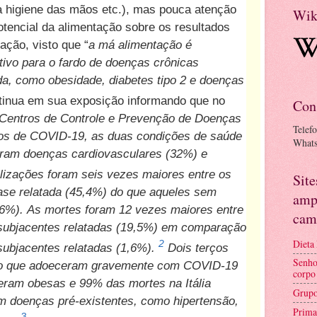
a higiene das mãos etc.), mas pouca atenção
Wik
tencial da alimentação sobre os resultados
ação, visto que “
a má alimentação é
tivo para o fardo de doenças crônicas
ida, como obesidade, diabetes tipo 2 e doenças
tinua em sua exposição informando que no
Con
Centros de Controle e Prevenção de Doenças
Telef
sos de COVID-19, as duas condições de saúde
What
ram doenças cardiovasculares (32%) e
lizações foram seis vezes maiores entre os
Sit
se relatada (45,4%) do que aqueles sem
amp
,6%). As mortes foram 12 vezes maiores entre
cam
subjacentes relatadas (19,5%) em comparação
Dieta
2
ubjacentes relatadas (1,6%).
Dois terços
Senho
do que adoeceram gravemente com COVID-19
corpo
ram obesas e 99% das mortes na Itália
Grupo
 doenças pré-existentes, como hipertensão,
Prima
3