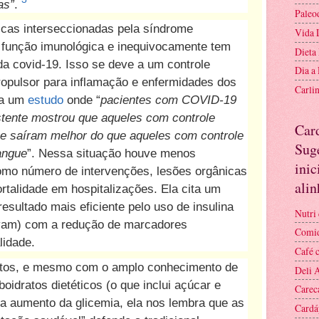
as”
.
Paleo
cas interseccionadas pela síndrome
Vida 
função imunológica e inequivocamente tem
Dieta
a covid-19. Isso se deve a um controle
Dia a
ropulsor para inflamação e enfermidades dos
Carli
ita um
estudo
onde “
pacientes com COVID-19
stente mostrou que aqueles com controle
Car
se saíram melhor do que aqueles com controle
Suge
sangue
”. Nessa situação houve menos
inic
mo número de intervenções, lesões orgânicas
ali
rtalidade em hospitalizações. Ela cita um
esultado mais eficiente pelo uso de insulina
Nutri 
avam) com a redução de marcadores
Comid
lidade.
Café 
tos, e mesmo com o amplo conhecimento de
Deli 
oidratos dietéticos (o que inclui açúcar e
Carec
ara aumento da glicemia, ela nos lembra que as
Cardá