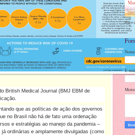
livro 
For
Nome
E-ma
Mens
 do British Medical Journal (BMJ EBM de
icação.
ientando que as políticas de ação dos governos
que no Brasil não há de fato uma ordenação
ursos e estratégias ao manejo da pandemia –
já ordinárias e amplamente divulgadas (como