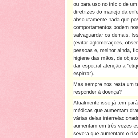
ou para uso no início de um
diretrizes do manejo da enf
absolutamente nada que po
comportamentos podem nos p
salvaguardar os demais. Is
(evitar aglomerações, obse
pessoas e, melhor ainda, fi
higiene das mãos, de objet
dar especial atenção a “etiq
espirrar).
Mas sempre nos resta um te
responder à doença?
Atualmente isso já tem par
médicas que aumentam drama
várias delas interrelacionad
aumentam em três vezes ess
severa que aumentam o risc