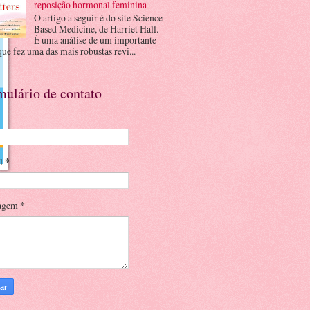
reposição hormonal feminina
O artigo a seguir é do site Science
Based Medicine, de Harriet Hall.
É uma análise de um importante
que fez uma das mais robustas revi...
mulário de contato
il
*
agem
*