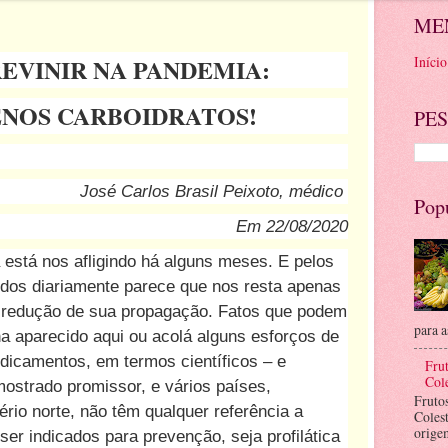
ME
Início
REVINIR NA PANDEMIA:
NOS CARBOIDRATOS!
PES
José Carlos Brasil Peixoto, médico
Pop
Em 22/08/2020
está nos afligindo há alguns meses. E pelos
dos diariamente parece que nos resta apenas
a redução de sua propagação. Fatos que podem
para a
a aparecido aqui ou acolá alguns esforços de
dicamentos, em termos científicos – e
Frut
Cole
mostrado promissor, e vários países,
Fruto
rio norte, não têm qualquer referência a
Coles
orige
r indicados para prevenção, seja profilática