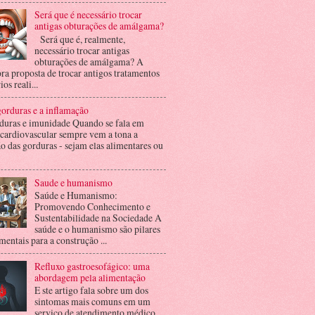
Será que é necessário trocar
antigas obturações de amálgama?
Será que é, realmente,
necessário trocar antigas
obturações de amálgama? A
ra proposta de trocar antigos tratamentos
ios reali...
orduras e a inflamação
duras e imunidade Quando se fala em
 cardiovascular sempre vem a tona a
o das gorduras - sejam elas alimentares ou
Saude e humanismo
Saúde e Humanismo:
Promovendo Conhecimento e
Sustentabilidade na Sociedade A
saúde e o humanismo são pilares
entais para a construção ...
Refluxo gastroesofágico: uma
abordagem pela alimentação
E ste artigo fala sobre um dos
sintomas mais comuns em um
serviço de atendimento médico