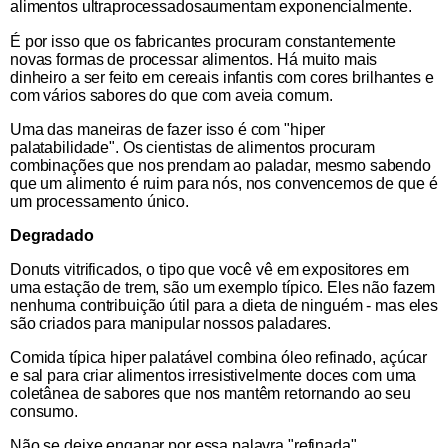
alimentos ultraprocessados ​​aumentam exponencialmente.
É por isso que os fabricantes procuram constantemente
novas formas de processar alimentos. Há muito mais
dinheiro a ser feito em cereais infantis com cores brilhantes e
com vários sabores do que com aveia comum.
Uma das maneiras de fazer isso é com "hiper
palatabilidade". Os cientistas de alimentos procuram
combinações que nos prendam ao paladar, mesmo sabendo
que um alimento é ruim para nós, nos convencemos de que é
um processamento único.
Degradado
Donuts vitrificados, o tipo que você vê em expositores em
uma estação de trem, são um exemplo típico. Eles não fazem
nenhuma contribuição útil para a dieta de ninguém - mas eles
são criados para manipular nossos paladares.
Comida típica hiper palatável combina óleo refinado, açúcar
e sal para criar alimentos irresistivelmente doces com uma
coletânea de sabores que nos mantêm retornando ao seu
consumo.
Não se deixe enganar por essa palavra "refinada"