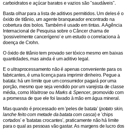
carboidratos e açúcar baratos e vazios são "saudáveis".
Basta olhar para a lista de aditivos permitidos. Um deles é o
óxido de titânio, um agente branqueador encontrado na
cobertura dos bolos. Também é usado em tintas. A Agência
Internacional de Pesquisa sobre o Câncer chama de
'possivelmente cancerígeno' e um estudo o correlaciona à
doença de Crohn.
O óxido de titânio tem provado ser tóxico mesmo em baixas
quantidades, mas ainda é um aditivo legal.
E o ultraprocessamento não é apenas conveniente para os
fabricantes, é uma licença para imprimir dinheiro. Pegue a
batata: há um limite que um consumidor pagará por uma
porção, mesmo que seja vendido por um varejista de classe
média, como
Waitrose
ou
Marks & Spencer
, promovido com
a promessa de que ele foi lavado à mão em água mineral.
Mas quando é processado em 'peles de batata' (
potato skin,
lanche feito com metade da batata com casca
) e 'chips
cortados' e 'batatas crocantes', praticamente não há limite
para o qual as pessoas vão gastar. As margens de lucro dos