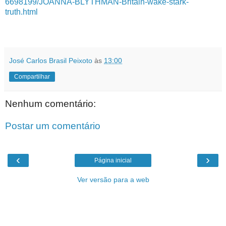
6698199/JOANNA-BLYTHMAN-Britain-wake-stark-
truth.html
José Carlos Brasil Peixoto
às
13:00
Compartilhar
Nenhum comentário:
Postar um comentário
‹
›
Página inicial
Ver versão para a web