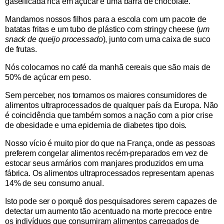
gaseificada rica em açúcar e uma barra de chocolate.
Mandamos nossos filhos para a escola com um pacote de
batatas fritas e um tubo de plástico com stringy cheese (
um
snack de queijo processado
), junto com uma caixa de suco
de frutas.
Nós colocamos no café da manhã cereais que são mais de
50% de açúcar em peso.
Sem perceber, nos tornamos os maiores consumidores de
alimentos ultraprocessados ​​de qualquer país da Europa. Não
é coincidência que também somos a nação com a pior crise
de obesidade e uma epidemia de diabetes tipo dois.
Nosso vício é muito pior do que na França, onde as pessoas
preferem congelar alimentos recém-preparados em vez de
estocar seus armários com manjares produzidos em uma
fábrica. Os alimentos ultraprocessados ​​representam apenas
14% de seu consumo anual.
Isto pode ser o porquê dos pesquisadores serem capazes de
detectar um aumento tão acentuado na morte precoce entre
os indivíduos que consumiram alimentos carregados de