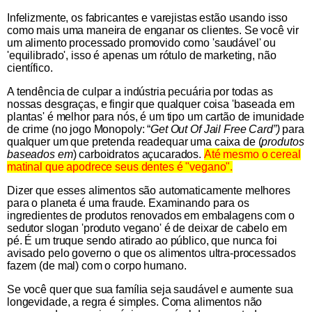
Infelizmente, os fabricantes e varejistas estão usando isso
como mais uma maneira de enganar os clientes. Se você vir
um alimento processado promovido como 'saudável' ou
'equilibrado', isso é apenas um rótulo de marketing, não
científico.
A tendência de culpar a indústria pecuária por todas as
nossas desgraças, e fingir que qualquer coisa 'baseada em
plantas' é melhor para nós, é um tipo um cartão de imunidade
de crime (no jogo Monopoly: “
Get Out Of Jail Free Card”)
para
qualquer um que pretenda readequar uma caixa de (
produtos
baseados em
) carboidratos açucarados.
Até mesmo o cereal
matinal que apodrece seus dentes é "vegano".
Dizer que esses alimentos são automaticamente melhores
para o planeta é uma fraude. Examinando para os
ingredientes de produtos renovados em embalagens com o
sedutor slogan 'produto vegano' é de deixar de cabelo em
pé. É um truque sendo atirado ao público, que nunca foi
avisado pelo governo o que os alimentos ultra-processados ​​
fazem (de mal) com o corpo humano.
Se você quer que sua família seja saudável e aumente sua
longevidade, a regra é simples. Coma alimentos não