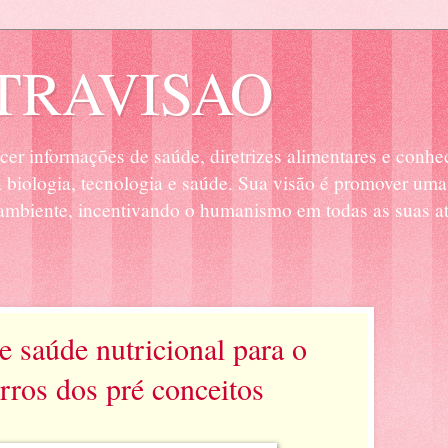
RAVISAO
cer informações de saúde, diretrizes alimentares e conhe
biologia, tecnologia e saúde. Sua visão é promover uma
mbiente, incentivando o humanismo em todas as suas at
 saúde nutricional para o
erros dos pré conceitos