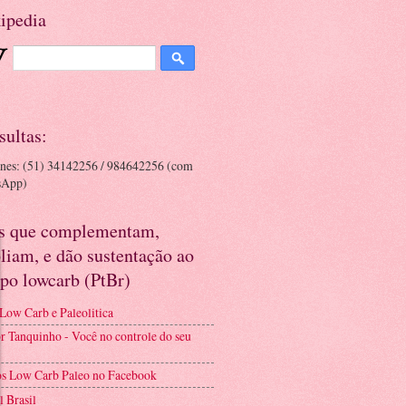
ipedia
sultas:
ones: (51) 34142256 / 984642256 (com
sApp)
es que complementam,
liam, e dão sustentação ao
po lowcarb (PtBr)
 Low Carb e Paleolitica
r Tanquinho - Você no controle do seu
s Low Carb Paleo no Facebook
l Brasil