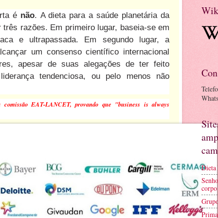
Wik
urta é
não
. A dieta para a saúde planetária da
r três razões. Em primeiro lugar, baseia-se em
fraca e ultrapassada. Em segundo lugar, a
cançar um consenso científico internacional
res, apesar de suas alegações de ter feito
Con
e liderança tendenciosa, ou pelo menos não
Telef
What
a comissão EAT-LANCET, provando que "business is always
Sit
amp
cam
Dieta
Senho
corpo
Grupo
Prima