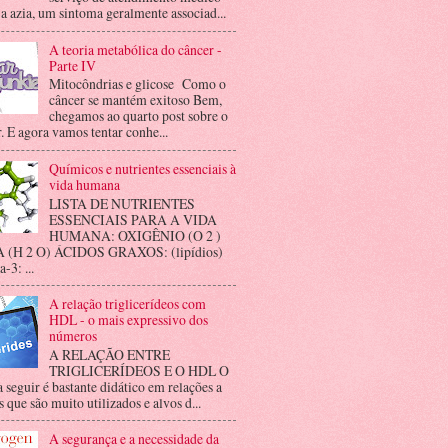
 a azia, um sintoma geralmente associad...
A teoria metabólica do câncer -
Parte IV
Mitocôndrias e glicose Como o
câncer se mantém exitoso Bem,
chegamos ao quarto post sobre o
. E agora vamos tentar conhe...
Químicos e nutrientes essenciais à
vida humana
LISTA DE NUTRIENTES
ESSENCIAIS PARA A VIDA
HUMANA: OXIGÊNIO (O 2 )
(H 2 O) ÁCIDOS GRAXOS: (lipídios)
3: ...
A relação triglicerídeos com
HDL - o mais expressivo dos
números
A RELAÇÃO ENTRE
TRIGLICERÍDEOS E O HDL O
a seguir é bastante didático em relações a
 que são muito utilizados e alvos d...
A segurança e a necessidade da