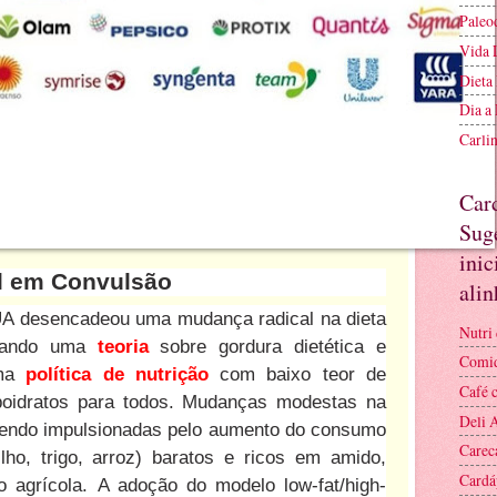
Paleo
Vida 
Dieta
Dia a
Carli
Car
Suge
inic
al em Convulsão
ali
A desencadeou uma mudança radical na dieta
Nutri 
rmando uma
teoria
sobre gordura dietética e
Comid
uma
política de nutrição
com baixo teor de
Café 
rboidratos para todos. Mudanças modestas na
Deli 
sendo impulsionadas pelo aumento do consumo
Carec
lho, trigo, arroz) baratos e ricos em amido,
Cardá
ão agrícola. A adoção do modelo low-fat/high-