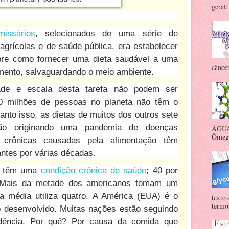
geral:
missários
, selecionados de uma série de
agrícolas e de saúde pública, era estabelecer
bre como fornecer uma dieta saudável a uma
câncer
mento, salvaguardando o meio ambiente.
dade e escala desta tarefa não podem ser
0 milhões de pessoas no planeta não têm o
anto isso, as dietas de muitos dos outros sete
tão originando uma pandemia de doenças
ÁGUA 
Ômega-
s crônicas causadas pela alimentação têm
ntes por várias décadas.
s têm uma
condição crônica de saúde
; 40 por
 Mais da metade dos americanos tomam um
oa média utiliza quatro. A América (EUA) é o
texto 
termos
 desenvolvido. Muitas nações estão seguindo
dência. Por quê?
Por causa da comida que