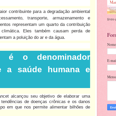
ior contribuinte para a degradação ambiental
cessamento, transporte, armazenamento e
livro 
mentos representam um quarto da contribuição
climática. Eles também causam perda de
For
entam a poluição do ar e da água.
Nome
a é o denominador
E-ma
e a saúde humana e
Mens
ncet alcançou seu objetivo de elaborar uma
s tendências de doenças crônicas e os danos
po em que nos permite alimentar bilhões de