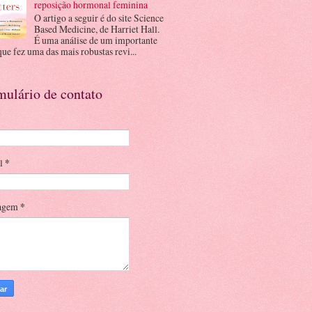
reposição hormonal feminina
O artigo a seguir é do site Science
Based Medicine, de Harriet Hall.
É uma análise de um importante
que fez uma das mais robustas revi...
mulário de contato
il
*
agem
*