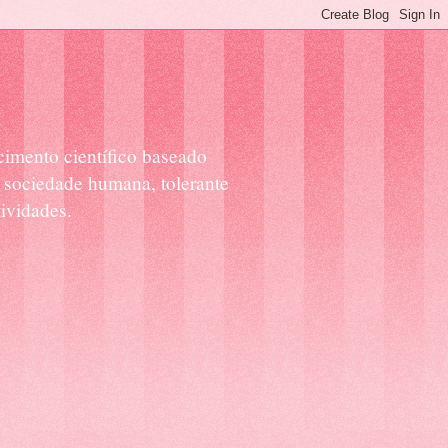
cimento científico baseado
 sociedade humana, tolerante
ividades.