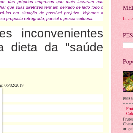
vem das próprias empresas que mais lucraram nas
ME
har que suas diretrizes tenham deixado de lado todo o
á-las em situação de possível prejuízo. Vejamos a
Início
sa proposta retrógrada, parcial e preconceituosa.
es inconvenientes
PES
a dieta da "saúde
Pop
 em 06/02/2019
para a
Frut
Cole
Fruto
Coles
orige