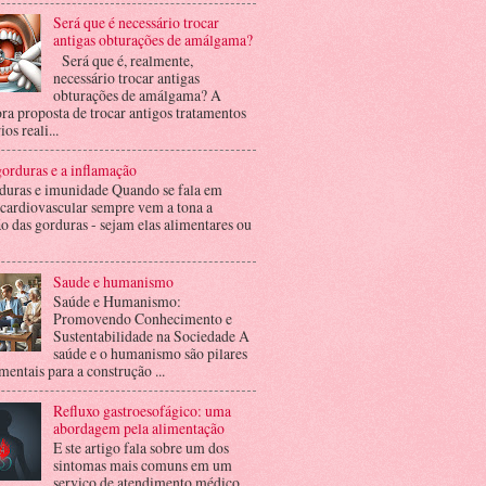
Será que é necessário trocar
antigas obturações de amálgama?
Será que é, realmente,
necessário trocar antigas
obturações de amálgama? A
ra proposta de trocar antigos tratamentos
ios reali...
orduras e a inflamação
duras e imunidade Quando se fala em
 cardiovascular sempre vem a tona a
o das gorduras - sejam elas alimentares ou
Saude e humanismo
Saúde e Humanismo:
Promovendo Conhecimento e
Sustentabilidade na Sociedade A
saúde e o humanismo são pilares
entais para a construção ...
Refluxo gastroesofágico: uma
abordagem pela alimentação
E ste artigo fala sobre um dos
sintomas mais comuns em um
serviço de atendimento médico