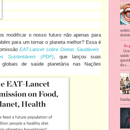
seduto
dentár
 modificar o nosso futuro não apenas para
mbém para um tornar o planeta melhor? Essa é
As g
Comissão
EAT-Lancet sobre Dietas Saudáveis ​
Gor
saúde
s Sustentáveis ​​(PDF)
, que lançou suas
questã
s globais de saúde planetária nas Nações
da c...
fundam