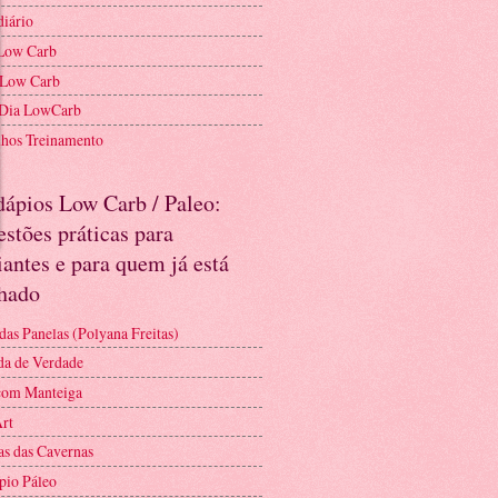
diário
Low Carb
 Low Carb
 Dia LowCarb
nhos Treinamento
dápios Low Carb / Paleo:
stões práticas para
iantes e para quem já está
nhado
das Panelas (Polyana Freitas)
a de Verdade
com Manteiga
Art
as das Cavernas
pio Páleo