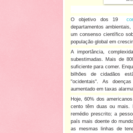
O objetivo dos 19
co
departamentos ambientais, 
um consenso científico so
população global em cresci
A importância, complexi
subestimadas. Mais de 80
suficiente para comer. Enqu
bilhões de cidadãos es
"ocidentais". As doença
aumentado em taxas alarma
Hoje, 60% dos americano
cento têm duas ou mais.
remédio prescrito; a pess
país mais doente do mundo
as mesmas linhas de ten