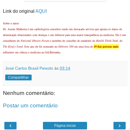
Link do original
AQUI
Sobre o autor:
Dr. Aseem Malhotra é um cardiologista consultor sendo um destacado ativista que aponta os danos da
alimentação relacionados com doenças e um defensor para uma maior transparência na medicina. Ele é um
conselheiro do
National Obesity Forum
e membro do conselho de curadores do
Health Think Tank
, do
The King's Fund
. Este ano ele foi nomeado no
Debretts 500
em uma lista de
19 das pessoas mais
influentes em ciência e medicina na Grã-Bretanha.
José Carlos Brasil Peixoto
às
03:14
Compartilhar
Nenhum comentário:
Postar um comentário
‹
›
Página inicial