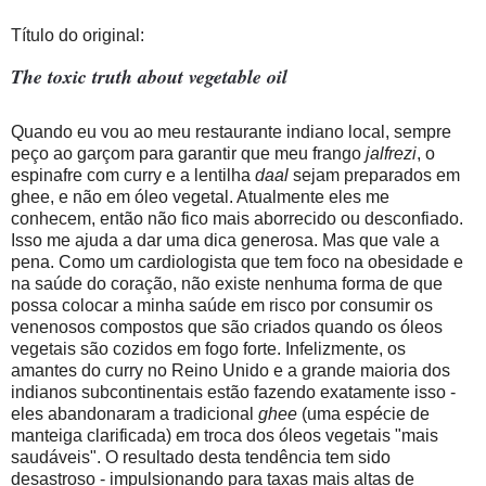
Título do original:
The toxic truth about vegetable oil
Quando eu vou ao meu restaurante indiano local, sempre
peço ao garçom para garantir que meu frango
jalfrezi
, o
espinafre com curry e a lentilha
daal
sejam preparados em
ghee, e não em óleo vegetal. Atualmente eles me
conhecem, então não fico mais aborrecido ou desconfiado.
Isso me ajuda a dar uma dica generosa. Mas que vale a
pena. Como um cardiologista que tem foco na obesidade e
na saúde do coração, não existe nenhuma forma de que
possa colocar a minha saúde em risco por consumir os
venenosos compostos que são criados quando os óleos
vegetais são cozidos em fogo forte. Infelizmente, os
amantes do curry no Reino Unido e a grande maioria dos
indianos subcontinentais estão fazendo exatamente isso -
eles abandonaram a tradicional
ghee
(uma espécie de
manteiga clarificada) em troca dos óleos vegetais "mais
saudáveis". O resultado desta tendência tem sido
desastroso - impulsionando para taxas mais altas de