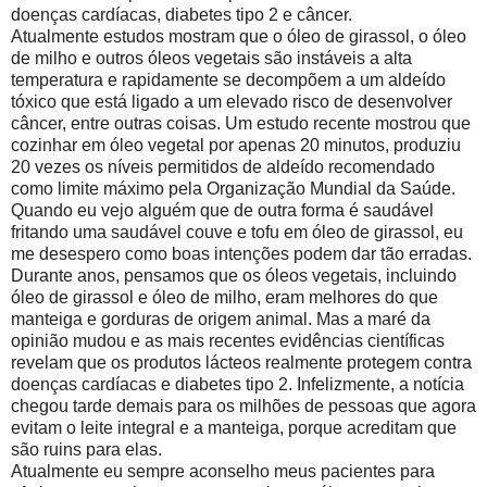
doenças cardíacas, diabetes tipo 2 e câncer.
Atualmente estudos mostram que o óleo de girassol, o óleo
de milho e outros óleos vegetais são instáveis ​​a alta
temperatura e rapidamente se decompõem a um aldeído
tóxico que está ligado a um elevado risco de desenvolver
câncer, entre outras coisas. Um estudo recente mostrou que
cozinhar em óleo vegetal por apenas 20 minutos, produziu
20 vezes os níveis permitidos de aldeído recomendado
como limite máximo pela Organização Mundial da Saúde.
Quando eu vejo alguém que de outra forma é saudável
fritando uma saudável couve e tofu em óleo de girassol, eu
me desespero como boas intenções podem dar tão erradas.
Durante anos, pensamos que os óleos vegetais, incluindo
óleo de girassol e óleo de milho, eram melhores do que
manteiga e gorduras de origem animal. Mas a maré da
opinião mudou e as mais recentes evidências científicas
revelam que os produtos lácteos realmente protegem contra
doenças cardíacas e diabetes tipo 2. Infelizmente, a notícia
chegou tarde demais para os milhões de pessoas que agora
evitam o leite integral e a manteiga, porque acreditam que
são ruins para elas.
Atualmente eu sempre aconselho meus pacientes para