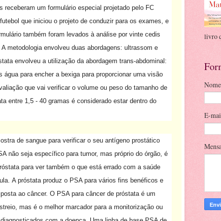
 receberam um formulário especial projetado pelo FC
utebol que iniciou o projeto de conduzir para os exames, e
mulário também foram levados à análise por vinte cedis
livro 
A metodologia envolveu duas abordagens: ultrassom e
tata envolveu a utilização da abordagem trans-abdominal:
For
 água para encher a bexiga para proporcionar uma visão
Nome
valiação que vai verificar o volume ou peso do tamanho de
a entre 1,5 - 40 gramas é considerado estar dentro do
E-ma
tra de sangue para verificar o seu antígeno prostático
Mens
A não seja específico para tumor, mas próprio do órgão, é
róstata para ver também o que está errado com a saúde
ula.
A próstata produz o PSA para vários fins benéficos e
posta ao câncer.
O PSA para câncer de próstata é um
streio, mas é o melhor marcador para a monitorização ou
 diagnosticados com a doença.
Uma linha de base PSA de