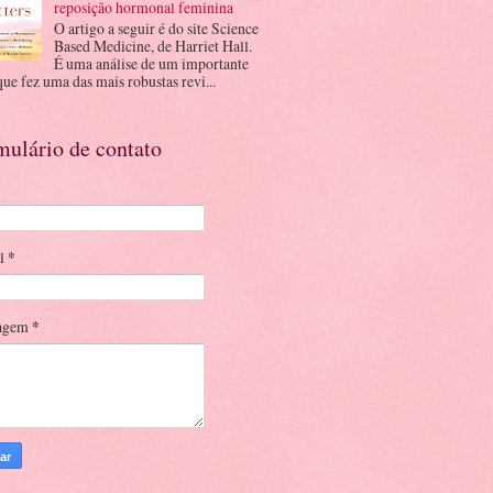
reposição hormonal feminina
O artigo a seguir é do site Science
Based Medicine, de Harriet Hall.
É uma análise de um importante
que fez uma das mais robustas revi...
mulário de contato
il
*
agem
*