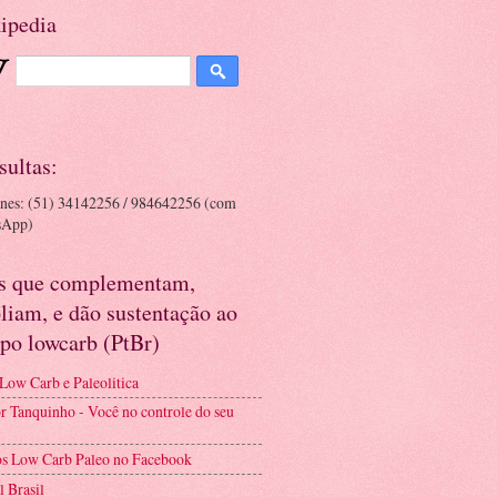
ipedia
sultas:
ones: (51) 34142256 / 984642256 (com
sApp)
es que complementam,
liam, e dão sustentação ao
po lowcarb (PtBr)
 Low Carb e Paleolitica
r Tanquinho - Você no controle do seu
s Low Carb Paleo no Facebook
l Brasil