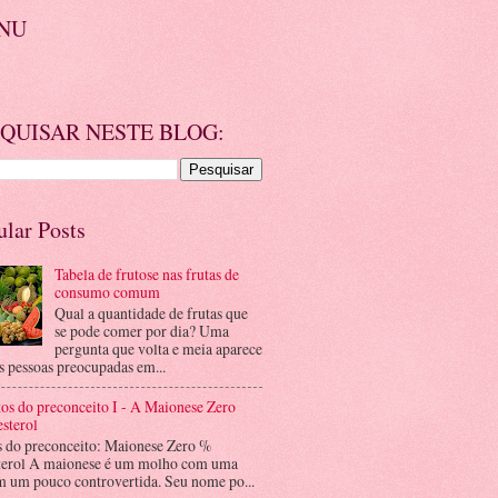
NU
QUISAR NESTE BLOG:
ular Posts
Tabela de frutose nas frutas de
consumo comum
Qual a quantidade de frutas que
se pode comer por dia? Uma
pergunta que volta e meia aparece
s pessoas preocupadas em...
os do preconceito I - A Maionese Zero
sterol
s do preconceito: Maionese Zero %
terol A maionese é um molho com uma
m um pouco controvertida. Seu nome po...