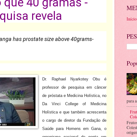
 que 40 gramas -
ME
quisa revela
Início
PES
tanga has prostate size above 40grams-
Pop
Dr. Raphael Nyarkotey Obu é
professor de pesquisa em câncer
de próstata e Medicina Holística, no
para a
Da Vinci College of Medicina
Frut
Holística e que também acrescenta
Cole
o cargo de diretor da Fundação de
Fruto
Coles
Saúde para Homens em Gana, o
orige
organismo nacional de ponta em