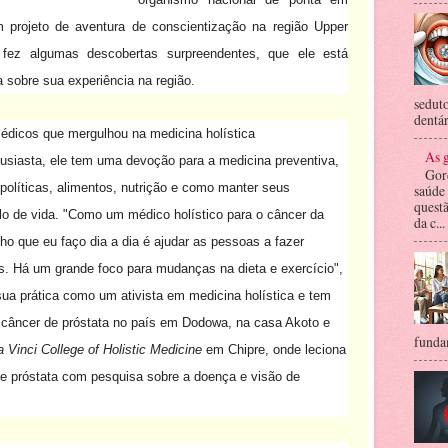
 projeto de aventura de conscientização na região Upper
fez algumas descobertas surpreendentes, que ele está
 sobre sua experiência na região.
seduto
dentár
édicos que mergulhou na medicina holística
As g
ntusiasta, ele tem uma devoção para a medicina preventiva,
Gor
 políticas, alimentos, nutrição e como manter seus
saúde
questã
lo de vida.
"Como um médico holístico para o câncer da
da c...
lho que eu faço dia a dia é ajudar as pessoas a fazer
s.
Há um grande foco para mudanças na dieta e exercício",
sua prática como um ativista em medicina holística e tem
 câncer de próstata no país em Dodowa, na casa Akoto e
fundam
 Vinci College of Holistic Medicine
em Chipre, onde leciona
de próstata com pesquisa sobre a doença e visão de