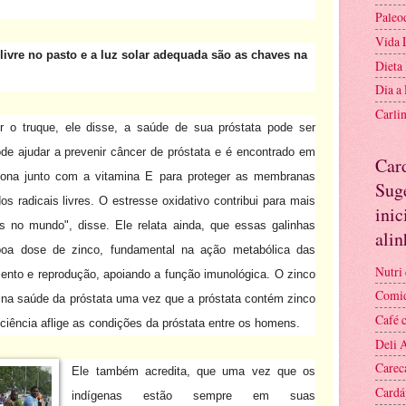
Paleo
Vida 
livre no pasto e a luz solar adequada são as chaves na
Dieta
Dia a
Carli
r o truque, ele disse, a saúde de sua próstata pode ser
ode ajudar a prevenir câncer de próstata e é encontrado em
Car
ona junto com a vitamina E para proteger as membranas
Suge
os radicais livres.
O estresse oxidativo contribui para mais
inic
s no mundo", disse.
Ele relata ainda, que essas galinhas
ali
oa dose de zinco, fundamental na ação metabólica das
Nutri 
ento e reprodução, apoiando a função imunológica.
O zinco
Comid
a saúde da próstata uma vez que a próstata contém zinco
Café 
ciência aflige as condições da próstata entre os homens.
Deli 
Carec
Ele também acredita, que uma vez que os
Cardá
indígenas estão sempre em suas