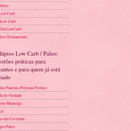
diário
Low Carb
 Low Carb
 Dia LowCarb
nhos Treinamento
dápios Low Carb / Paleo:
stões práticas para
iantes e para quem já está
nhado
das Panelas (Polyana Freitas)
a de Verdade
com Manteiga
Art
as das Cavernas
pio Páleo