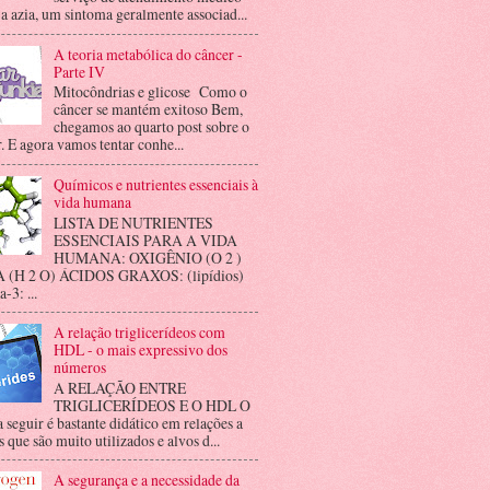
 a azia, um sintoma geralmente associad...
A teoria metabólica do câncer -
Parte IV
Mitocôndrias e glicose Como o
câncer se mantém exitoso Bem,
chegamos ao quarto post sobre o
. E agora vamos tentar conhe...
Químicos e nutrientes essenciais à
vida humana
LISTA DE NUTRIENTES
ESSENCIAIS PARA A VIDA
HUMANA: OXIGÊNIO (O 2 )
(H 2 O) ÁCIDOS GRAXOS: (lipídios)
3: ...
A relação triglicerídeos com
HDL - o mais expressivo dos
números
A RELAÇÃO ENTRE
TRIGLICERÍDEOS E O HDL O
a seguir é bastante didático em relações a
 que são muito utilizados e alvos d...
A segurança e a necessidade da