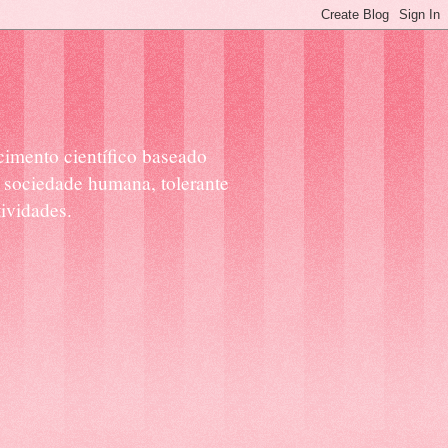
cimento científico baseado
 sociedade humana, tolerante
ividades.