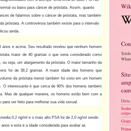
Wik
ormal ou baixo para câncer de próstata.
Assim, quanto
ances de falarmos sobre o câncer de próstata, mas também
da próstata.
A controvérsia também existe para o intervalo
licou ainda.
Con
 anos e acima.
Seu resultado revelou que nenhum homem
Telef
óstata maior de 40 gramas o que seria considerado como
What
), ou seja, um alargamento da próstata.
O maior tamanho da
ens foi de 38,2 gramas.
A maior idade dos homens que
Sit
volume da próstata menor também foi visto em um homem
amp
.
O interessante é que cerca de 90% dos homens também
cam
a.
Mas de qualquer maneira, os homens estão bem com a
Dieta
 para ser feito para melhorar sua vida sexual.
Senho
corpo
media 0,2 ng/ml e o mais alto PSA foi de 2,0 ng/ml sendo
Grupo
 anos e esta é a idade considerada para avaliar as
Prima