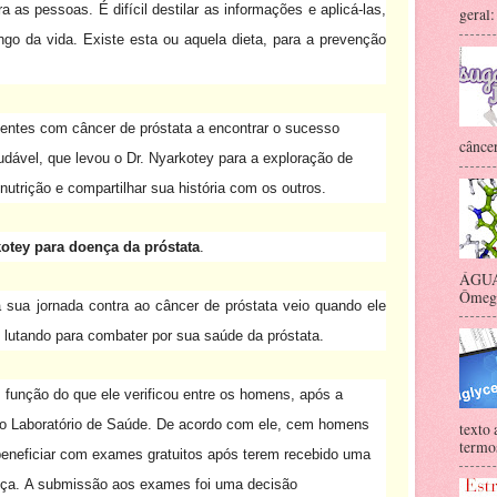
ra as pessoas.
É difícil destilar as informações e aplicá-las,
geral:
ngo da vida.
Existe esta ou aquela dieta, para a prevenção
ientes com câncer de próstata a encontrar o sucesso
câncer
dável, que levou o Dr. Nyarkotey para a exploração de
trição e compartilhar sua história com os outros.
kotey para doença da próstata
.
ÁGUA 
Ômega-
 sua jornada contra ao câncer de próstata veio quando ele
lutando para combater por sua saúde da próstata.
 função do que ele verificou entre os homens, após a
o Laboratório de Saúde.
De acordo com ele, cem homens
texto 
termos
beneficiar com exames gratuitos após terem recebido uma
ça.
A submissão aos exames foi uma decisão