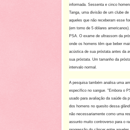
informada.
Sessenta e cinco homens
Tanga, uma divisão de um clube de f
aqueles que não receberam esse for
(em torno de 5 dólares americanos).
PSA.
O exame de ultrassom da prós
onde os homens têm que beber mais
acústica de sua próstata antes da a
sua próstata.
Um tamanho da próstat
intervalo normal.
A pesquisa também analisa uma amos
específico no sangue.
"Embora o PS
usado para avaliação da saúde da p
dos homens no quesito dessa glând
não necessariamente como uma res
assunto muito controverso para o ra
progressão do câncer entre aqueles