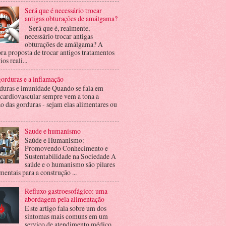
Será que é necessário trocar
antigas obturações de amálgama?
Será que é, realmente,
necessário trocar antigas
obturações de amálgama? A
ra proposta de trocar antigos tratamentos
ios reali...
orduras e a inflamação
duras e imunidade Quando se fala em
 cardiovascular sempre vem a tona a
o das gorduras - sejam elas alimentares ou
Saude e humanismo
Saúde e Humanismo:
Promovendo Conhecimento e
Sustentabilidade na Sociedade A
saúde e o humanismo são pilares
entais para a construção ...
Refluxo gastroesofágico: uma
abordagem pela alimentação
E ste artigo fala sobre um dos
sintomas mais comuns em um
serviço de atendimento médico