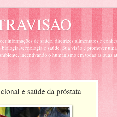
RAVISAO
cer informações de saúde, diretrizes alimentares e conhe
biologia, tecnologia e saúde. Sua visão é promover uma
mbiente, incentivando o humanismo em todas as suas at
cional e saúde da próstata