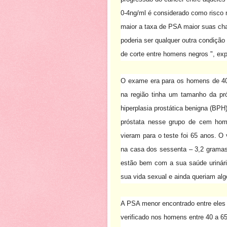
0-4ng/ml é considerado como risco n
maior a taxa de PSA maior suas ch
poderia ser qualquer outra condição 
de corte entre homens negros ", exp
O exame era para os homens de 40
na região tinha um tamanho da pr
hiperplasia prostática benigna (BPH
próstata nesse grupo de cem hom
vieram para o teste foi 65 anos.
O 
na casa dos sessenta – 3,2 gramas
estão bem com a sua saúde urinári
sua vida sexual e ainda queriam algo
A PSA menor encontrado entre eles 
verificado nos homens entre 40 a 65