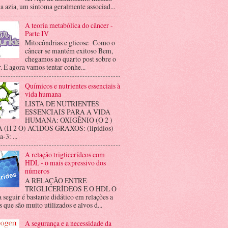
 a azia, um sintoma geralmente associad...
A teoria metabólica do câncer -
Parte IV
Mitocôndrias e glicose Como o
câncer se mantém exitoso Bem,
chegamos ao quarto post sobre o
. E agora vamos tentar conhe...
Químicos e nutrientes essenciais à
vida humana
LISTA DE NUTRIENTES
ESSENCIAIS PARA A VIDA
HUMANA: OXIGÊNIO (O 2 )
(H 2 O) ÁCIDOS GRAXOS: (lipídios)
3: ...
A relação triglicerídeos com
HDL - o mais expressivo dos
números
A RELAÇÃO ENTRE
TRIGLICERÍDEOS E O HDL O
a seguir é bastante didático em relações a
 que são muito utilizados e alvos d...
A segurança e a necessidade da