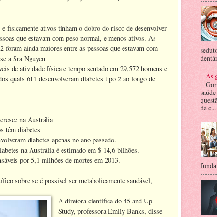
e fisicamente ativos tinham o dobro do risco de desenvolver
essoas que estavam com peso normal, e menos ativos. As
o 2 foram ainda maiores entre as pessoas que estavam com
seduto
dentár
sse a Sra Nguyen.
veis de atividade física e tempo sentado em 29,572 homens e
As g
dos quais 611 desenvolveram diabetes tipo 2 ao longo de
Gor
saúde
questã
da c...
 cresce na Austrália
os têm diabetes
nvolveram diabetes apenas no ano passado.
diabetes na Austrália é estimado em $ 14,6 bilhões.
nsáveis ​​por 5,1 milhões de mortes em 2013.
fundam
ífico sobre se é possível ser metabolicamente saudável,
A diretora científica do 45 and Up
Study, professora Emily Banks, disse