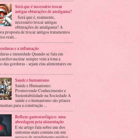
Será que é necessário trocar
antigas obturações de amálgama?
Será que é, realmente,
necessário trocar antigas
obturações de amálgama? A
ra proposta de trocar antigos tratamentos
ios reali...
orduras e a inflamação
duras e imunidade Quando se fala em
 cardiovascular sempre vem a tona a
o das gorduras - sejam elas alimentares ou
Saude e humanismo
Saúde e Humanismo:
Promovendo Conhecimento e
Sustentabilidade na Sociedade A
saúde e o humanismo são pilares
entais para a construção ...
Refluxo gastroesofágico: uma
abordagem pela alimentação
E ste artigo fala sobre um dos
sintomas mais comuns em um
serviço de atendimento médico