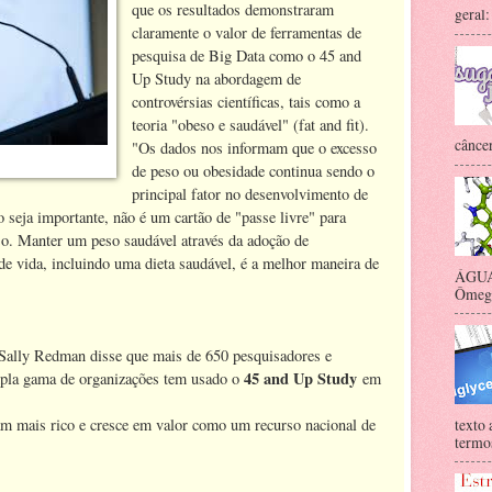
que os resultados demonstraram
geral:
claramente o valor de ferramentas de
pesquisa de Big Data como o 45 and
Up Study na abordagem de
controvérsias científicas, tais como a
teoria "obeso e saudável" (fat and fit).
câncer
"Os dados nos informam que o excesso
de peso ou obesidade continua sendo o
principal fator no desenvolvimento de
o seja importante, não é um cartão de "passe livre" para
so. Manter um peso saudável através da adoção de
de vida, incluindo uma dieta saudável, é a melhor maneira de
ÁGUA 
Ômega-
 Sally Redman disse que mais de 650 pesquisadores e
45 and Up Study
mpla gama de organizações tem usado o
em
texto 
am mais rico e cresce em valor como um recurso nacional de
termos