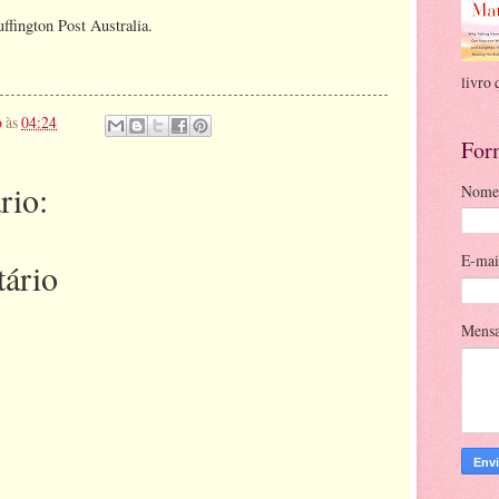
ffington Post Australia.
livro 
o
às
04:24
For
rio:
Nome
E-ma
ário
Mens