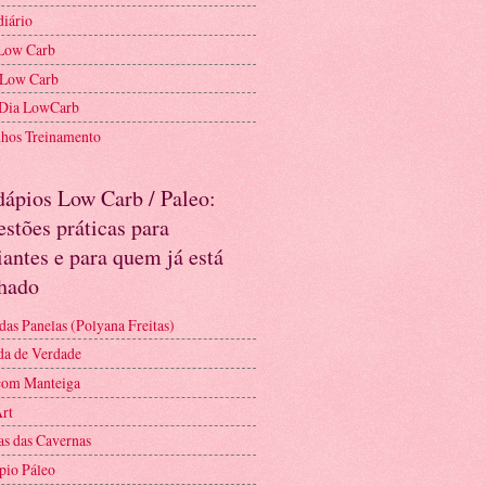
diário
Low Carb
 Low Carb
 Dia LowCarb
nhos Treinamento
dápios Low Carb / Paleo:
stões práticas para
iantes e para quem já está
nhado
das Panelas (Polyana Freitas)
a de Verdade
com Manteiga
Art
as das Cavernas
pio Páleo