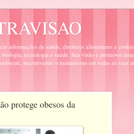
RAVISAO
cer informações de saúde, diretrizes alimentares e conhe
biologia, tecnologia e saúde. Sua visão é promover uma
mbiente, incentivando o humanismo em todas as suas at
não protege obesos da