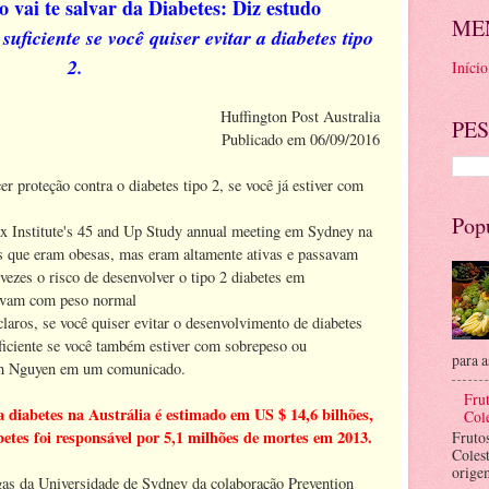
o vai te salvar da Diabetes: Diz estudo
ME
suficiente se você quiser evitar a diabetes tipo
2.
Início
Huffington Post Australia
PES
Publicado em 06/09/2016
er proteção contra o diabetes tipo 2, se você já estiver com
Pop
ax Institute's 45 and Up Study annual meeting em Sydney na
oas que eram obesas, mas eram altamente ativas e passavam
ezes o risco de desenvolver o tipo 2 diabetes em
avam com peso normal
laros, se você quiser evitar o desenvolvimento de diabetes
suficiente se você também estiver com sobrepeso ou
para a
inh Nguyen em um comunicado.
Frut
a diabetes na Austrália é estimado em US $ 14,6 bilhões,
Cole
tes foi responsável ​​por 5,1 milhões de mortes em 2013.
Fruto
Coles
orige
as da Universidade de Sydney da colaboração Prevention