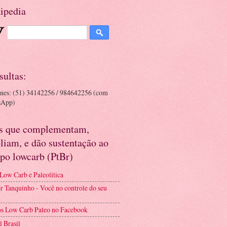
ipedia
sultas:
ones: (51) 34142256 / 984642256 (com
sApp)
es que complementam,
liam, e dão sustentação ao
po lowcarb (PtBr)
 Low Carb e Paleolitica
r Tanquinho - Você no controle do seu
s Low Carb Paleo no Facebook
l Brasil