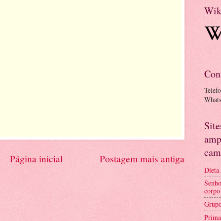
Wik
Con
Telef
What
Sit
amp
cam
Página inicial
Postagem mais antiga
Dieta
Senho
corpo
Grupo
Prima