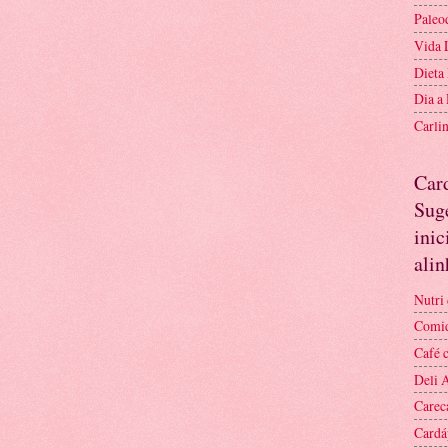
Paleo
Vida 
Dieta
Dia a
Carli
Car
Suge
inic
ali
Nutri 
Comid
Café 
Deli 
Carec
Cardá