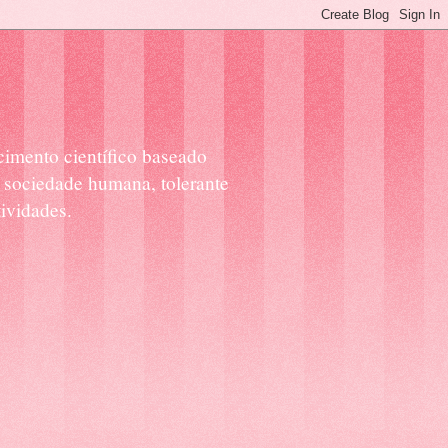
cimento científico baseado
 sociedade humana, tolerante
ividades.