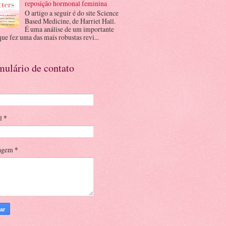
reposição hormonal feminina
O artigo a seguir é do site Science
Based Medicine, de Harriet Hall.
É uma análise de um importante
que fez uma das mais robustas revi...
mulário de contato
il
*
agem
*