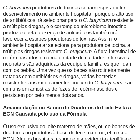
C. butyricum
produtores de toxinas seriam esperado ter
desenvolvimento no ambiente hospitalar, porque o alto uso
de antibióticos irá selecionar para o
C. butyricum
resistente
a múltiplas drogas, e o corrompido microbioma intestinal
produzido pela presença de antibióticos também irá
favorecer a estirpes produtoras de toxinas. Assim, o
ambiente hospitalar seleciona para produtora de toxina, a
múltiplas drogas resistente
C. butyricum
. A flora intestinal de
recém-nascidos em uma unidade de cuidados intensivos
neonatais são adquiridas da equipe e familiares que lidam
com os bebês. Uma vez que os bebês são rotineiramente
tratadas com antibióticos e drogas, várias bactérias
resistentes aos medicamentos, incluindo
C. butyricum
, são
comuns em amostras de fezes de recém-nascidos e
persistem por pelo menos dois anos.
Amamentação ou Banco de Doadores de Leite Evita a
ECN Causada pelo uso da Fórmula
O uso exclusivo do leite materno de mães, ou de bancos de
doadores ou produtos à base de leite materno, elimina a
ECN. Alguns hospitais respondem à evidência científica e