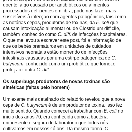
doente, algo causado por antibióticos ou alimentos
processados deficientes em fibra, pode nos fazer mais
suscetíveis à infecção com agentes patogênicos, tais como
as notórias cepas, produtoras de toxinas, da
E. coli
que
causam intoxicação alimentar ou de Clostridium difficile,
também conhecido como
C. diff.
de infecções hospitalares.
O que me levou a escrever este post, foi a informação de
que os bebês prematuros em unidades de cuidados
intensivos neonatais estão morrendo de infecções
intestinais causadas por uma estirpe patogênica de
C.
butyricum
, conhecido como um probiótico que fornece
proteção contra
C. diff
.
Os superbugs produtores de novas toxinas são
sintéticas (feitas pelo homem)
Um exame mais detalhado do relatório revelou que a nova
cepa de
C. butyricum
é de um produtor de toxina. Isso fez
muito sentido. Quando comecei a trabalhar com
E. coli
no
início dos anos 70, era conhecida como a bactéria
onipresente e segura de laboratório que todos nós
cultivamos em nossos cólons. Da mesma forma,
C.