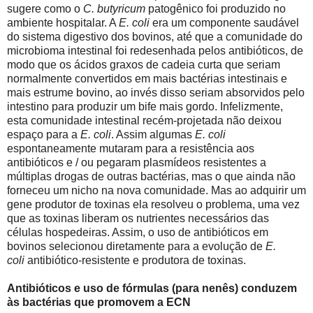
sugere como o
C. butyricum
patogênico foi produzido no
ambiente hospitalar. A
E. coli
era um componente saudável
do sistema digestivo dos bovinos, até que a comunidade do
microbioma intestinal foi redesenhada pelos antibióticos, de
modo que os ácidos graxos de cadeia curta que seriam
normalmente convertidos em mais bactérias intestinais e
mais estrume bovino, ao invés disso seriam absorvidos pelo
intestino para produzir um bife mais gordo. Infelizmente,
esta comunidade intestinal recém-projetada não deixou
espaço para a
E. coli
. Assim algumas
E. coli
espontaneamente mutaram para a resistência aos
antibióticos e / ou pegaram plasmídeos resistentes a
múltiplas drogas de outras bactérias, mas o que ainda não
forneceu um nicho na nova comunidade. Mas ao adquirir um
gene produtor de toxinas ela resolveu o problema, uma vez
que as toxinas liberam os nutrientes necessários das
células hospedeiras. Assim, o uso de antibióticos em
bovinos selecionou diretamente para a evolução de
E.
coli
antibiótico-resistente e produtora de toxinas.
Antibióticos e uso de fórmulas (para nenês) conduzem
às bactérias que promovem a ECN