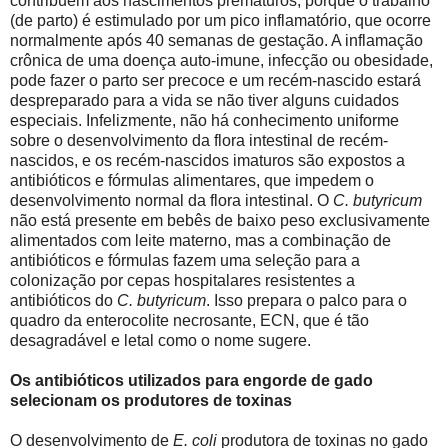
contribuem aos nascimentos prematuros, porque o trabalho
(de parto) é estimulado por um pico inflamatório, que ocorre
normalmente após 40 semanas de gestação. A inflamação
crônica de uma doença auto-imune, infecção ou obesidade,
pode fazer o parto ser precoce e um recém-nascido estará
despreparado para a vida se não tiver alguns cuidados
especiais. Infelizmente, não há conhecimento uniforme
sobre o desenvolvimento da flora intestinal de recém-
nascidos, e os recém-nascidos imaturos são expostos a
antibióticos e fórmulas alimentares, que impedem o
desenvolvimento normal da flora intestinal. O
C. butyricum
não está presente em bebês de baixo peso exclusivamente
alimentados com leite materno, mas a combinação de
antibióticos e fórmulas fazem uma seleção para a
colonização por cepas hospitalares resistentes a
antibióticos do
C. butyricum
. Isso prepara o palco para o
quadro da enterocolite necrosante, ECN, que é tão
desagradável e letal como o nome sugere.
Os antibióticos utilizados para engorde de gado
selecionam os produtores de toxinas
O desenvolvimento de
E. coli
produtora de toxinas no gado