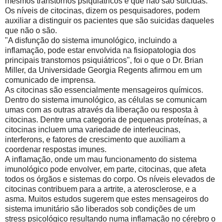
mesmos transtornos psiquiátricos e que não são suicidas.
Os níveis de citocinas, dizem os pesquisadores, podem
auxiliar a distinguir os pacientes que são suicidas daqueles
que não o são.
"A disfunção do sistema imunológico, incluindo a
inflamação, pode estar envolvida na fisiopatologia dos
principais transtornos psiquiátricos", foi o que o Dr. Brian
Miller, da Universidade Georgia Regents afirmou em um
comunicado de imprensa.
As citocinas são essencialmente mensageiros químicos.
Dentro do sistema imunológico, as células se comunicam
umas com as outras através da liberação ou resposta à
citocinas. Dentre uma categoria de pequenas proteínas, a
citocinas incluem uma variedade de interleucinas,
interferons, e fatores de crescimento que auxiliam a
coordenar respostas imunes.
A inflamação, onde um mau funcionamento do sistema
imunológico pode envolver, em parte, citocinas, que afeta
todos os órgãos e sistemas do corpo. Os níveis elevados de
citocinas contribuem para a artrite, a aterosclerose, e a
asma. Muitos estudos sugerem que estes mensageiros do
sistema imunitário são liberados sob condições de um
stress psicológico resultando numa inflamação no cérebro o