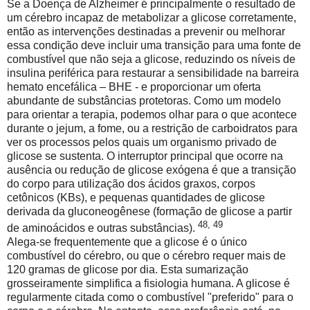
Se a Doença de Alzheimer é principalmente o resultado de
um cérebro incapaz de metabolizar a glicose corretamente,
então as intervenções destinadas a prevenir ou melhorar
essa condição deve incluir uma transição para uma fonte de
combustível que não seja a glicose, reduzindo os níveis de
insulina periférica para restaurar a sensibilidade na barreira
hemato encefálica – BHE - e proporcionar um oferta
abundante de substâncias protetoras. Como um modelo
para orientar a terapia, podemos olhar para o que acontece
durante o jejum, a fome, ou a restrição de carboidratos para
ver os processos pelos quais um organismo privado de
glicose se sustenta. O interruptor principal que ocorre na
ausência ou redução de glicose exógena é que a transição
do corpo para utilização dos ácidos graxos, corpos
cetônicos (KBs), e pequenas quantidades de glicose
derivada da gluconeogênese (formação de glicose a partir
48, 49
de aminoácidos e outras substâncias).
Alega-se frequentemente que a glicose é o único
combustível do cérebro, ou que o cérebro requer mais de
120 gramas de glicose por dia. Esta sumarização
grosseiramente simplifica a fisiologia humana. A glicose é
regularmente citada como o combustível "preferido" para o