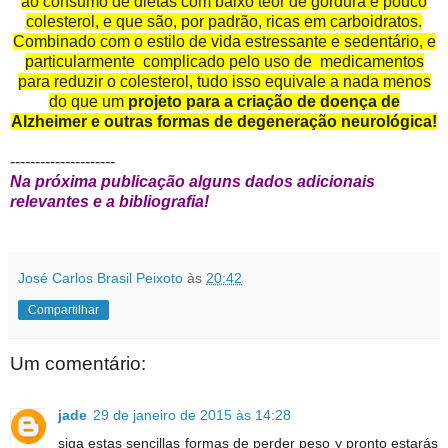
ao consumo de dietas com baixo teor de gordura e pouco
colesterol, e que são, por padrão, ricas em carboidratos.
Combinado com o estilo de vida estressante e sedentário, e
particularmente
complicado pelo uso de
medicamentos
para reduzir o colesterol, tudo isso equivale a nada menos
do que um
projeto para a criação de doença de
Alzheimer e outras formas de degeneração neurológica!
---------------------
Na próxima publicação alguns dados adicionais
relevantes e a bibliografia!
José Carlos Brasil Peixoto
às
20:42
Compartilhar
Um comentário:
jade
29 de janeiro de 2015 às 14:28
siga estas sencillas formas de perder peso y pronto estarás