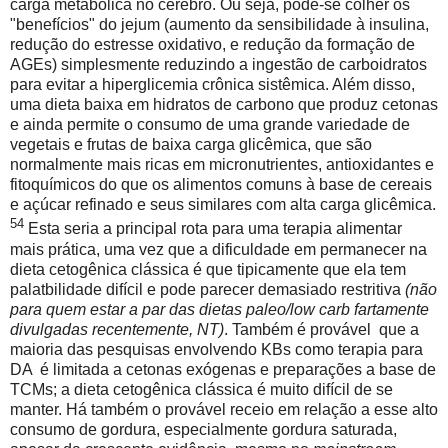
carga metabólica no cérebro. Ou seja, pode-se colher os
"benefícios" do jejum (aumento da sensibilidade à insulina,
redução do estresse oxidativo, e redução da formação de
AGEs) simplesmente reduzindo a ingestão de carboidratos
para evitar a hiperglicemia crônica sistêmica. Além disso,
uma dieta baixa em hidratos de carbono que produz cetonas
e ainda permite o consumo de uma grande variedade de
vegetais e frutas de baixa carga glicêmica, que são
normalmente mais ricas em micronutrientes, antioxidantes e
fitoquímicos do que os alimentos comuns à base de cereais
e açúcar refinado e seus similares com alta carga glicêmica.
54
Esta seria a principal rota para uma terapia alimentar
mais prática, uma vez que a dificuldade em permanecer na
dieta cetogênica clássica é que tipicamente que ela tem
palatbilidade difícil ​​e pode parecer demasiado restritiva
(não
para quem estar a par das dietas paleo/low carb fartamente
divulgadas recentemente, NT)
. Também é provável
que a
maioria das pesquisas envolvendo KBs como terapia para
DA
é limitada a cetonas exógenas e preparações a base de
TCMs; a dieta cetogênica clássica é muito difícil de se
manter. Há também o provável receio em relação a esse alto
consumo de gordura, especialmente gordura saturada,