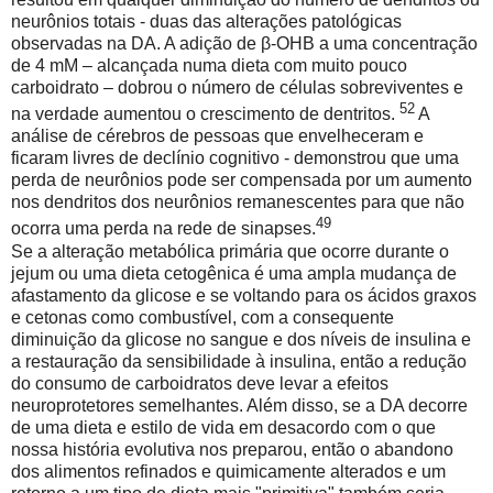
neurônios totais - duas das alterações patológicas
observadas na DA. A adição de β-OHB a uma concentração
de 4 mM – alcançada numa dieta com muito pouco
carboidrato – dobrou o número de células sobreviventes e
52
na verdade aumentou o crescimento de dentritos.
A
análise de cérebros de pessoas que envelheceram e
ficaram livres de declínio cognitivo - demonstrou que uma
perda de neurônios pode ser compensada por um aumento
nos dendritos dos neurônios remanescentes para que não
49
ocorra uma perda na rede de sinapses.
Se a alteração metabólica primária que ocorre durante o
jejum ou uma dieta cetogênica é uma ampla mudança de
afastamento da glicose e se voltando para os ácidos graxos
e cetonas como combustível, com a consequente
diminuição da glicose no sangue e dos níveis de insulina e
a restauração da sensibilidade à insulina, então a redução
do consumo de carboidratos deve levar a efeitos
neuroprotetores semelhantes. Além disso, se a DA decorre
de uma dieta e estilo de vida em desacordo com o que
nossa história evolutiva nos preparou, então o abandono
dos alimentos refinados e quimicamente alterados e um