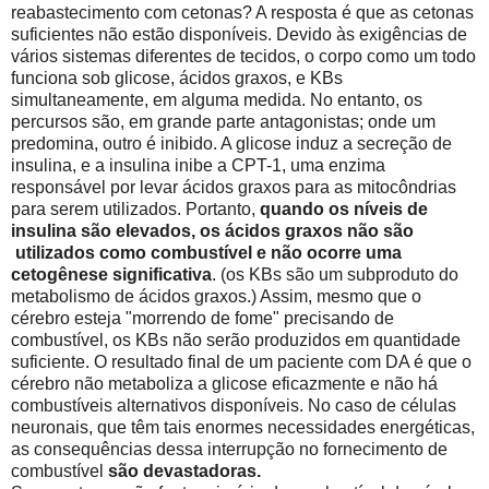
reabastecimento com cetonas? A resposta é que as cetonas
suficientes não estão disponíveis. Devido às exigências de
vários sistemas diferentes de tecidos, o corpo como um todo
funciona sob glicose, ácidos graxos, e KBs
simultaneamente, em alguma medida. No entanto, os
percursos são, em grande parte antagonistas; onde um
predomina, outro é inibido. A glicose induz a secreção de
insulina, e a insulina inibe a CPT-1, uma enzima
responsável por levar ácidos graxos para as mitocôndrias
para serem utilizados. Portanto,
quando os níveis de
insulina são elevados, os ácidos graxos não são
utilizados como combustível e não ocorre uma
cetogênese significativa
. (os KBs são um subproduto do
metabolismo de ácidos graxos.) Assim, mesmo que o
cérebro esteja "morrendo de fome" precisando de
combustível, os KBs não serão produzidos em quantidade
suficiente. O resultado final de um paciente com DA é que o
cérebro não metaboliza a glicose eficazmente e não há
combustíveis alternativos disponíveis. No caso de células
neuronais, que têm tais enormes necessidades energéticas,
as consequências dessa interrupção no fornecimento de
combustível
são devastadoras.