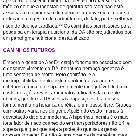
apesar da crescente evidência, mesmo no
mainstream
médico de que a ingestão de gordura saturada não está
associada a maior risco de doença cardiovascular, e que a
redução na ingestão de carboidratos, de fato, pode melhorar
55
risco de doença cardíaca.
Os caminhos promissores para
pesquisa em terapia nutricional da DA são prejudicados por
um paradigma nutricional desatualizado.
CAMINHOS FUTUROS
Embora o genótipo ApoE4 esteja fortemente associada com
o desenvolvimento da DA, nenhuma herança genética é
uma sentença de morte. Pelo contrário, é a
incompatibilidade entre este genótipo de caçadores-
coletores e uma fonte aparentemente inesgotável de baixo
custo, de açúcares e carboidratos refinados facilmente
obtidos, que traz a DA a essas populações. Da mesma
forma, nenhuma herança genética é um passe livre. Grupos
com outras variantes do gene ApoE não estão imunes à
devastação da dieta moderna. A hiperinsulinemia é o mais
forte fator de risco conhecido em transportadores não E4, e
supera qualquer que seja a proteção que seus genes
possam fornecer. DA não é uma doença da genética, mas