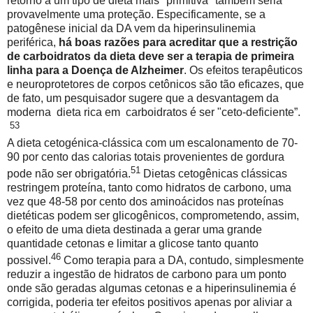
retorno a um tipo de dieta mais "primitiva" também seria
provavelmente uma proteção. Especificamente, se a
patogênese inicial da DA vem da hiperinsulinemia
periférica,
há boas razões para acreditar que a restrição
de carboidratos da dieta deve ser a terapia de primeira
linha para a Doença de Alzheimer
. Os efeitos terapêuticos
e neuroprotetores de corpos cetônicos são tão eficazes, que
de fato, um pesquisador sugere que a desvantagem da
moderna
dieta rica em
carboidratos é ser "ceto-deficiente”.
53
A dieta cetogénica-clássica com um escalonamento de 70-
90 por cento das calorias totais provenientes de gordura
51
pode não ser obrigatória.
Dietas cetogênicas clássicas
restringem proteína, tanto como hidratos de carbono, uma
vez que 48-58 por cento dos aminoácidos nas proteínas
dietéticas podem ser glicogênicos, comprometendo, assim,
o efeito de uma dieta destinada a gerar uma grande
quantidade cetonas e limitar a glicose tanto quanto
46
possivel.
Como terapia para a DA, contudo, simplesmente
reduzir a ingestão de hidratos de carbono para um ponto
onde são geradas algumas cetonas e a hiperinsulinemia é
corrigida, poderia ter efeitos positivos apenas por aliviar a