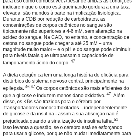
para uso como combustível. Apesar de ambas as condições
indicarem que o corpo está queimando gordura a uma taxa
elevada, são mundos à parte na implicação fisiológica.
Durante a CDB por redução de carboidratos, as
concentrações de corpos cetônicos no sangue são
tipicamente não superiores a 4-6 mM, sem alteração na
acidez do sangue. Na CAD, no entanto, a concentração de
cetona no sangue pode chegar a até 25 mM – uma
magnitude muito maior – e o pH e do sangue pode diminuir
para níveis fatais que ultrapassam a capacidade de
47
tamponamento ácido do corpo.
A dieta cetogênica tem uma longa história de eficácia para
distúrbios do sistema nervoso central, principalmente na
46,47
epilepsia.
Os corpos cetônicos são mais eficientes do
47
que a glicose e induzem menos dano oxidativo.
Além
disso, os KBs são trazidos para o cérebro por
transportadores monocarboxilados
- independentemente
de glicose e da insulina - assim a sua absorção não é
51
prejudicada quando a sinalização de insulina falha.
Isso levanta a questão, se o cérebro está se esforçando
para usar a glicose, por que não mudar imediatamente para