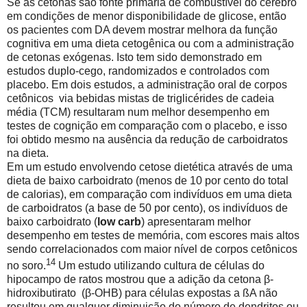
Se as cetonas são fonte primária de combustível do cérebro
em condições de menor disponibilidade de glicose, então
os pacientes com DA devem mostrar melhora da função
cognitiva em uma dieta cetogênica ou com a administração
de cetonas exógenas. Isto tem sido demonstrado em
estudos duplo-cego, randomizados e controlados com
placebo. Em dois estudos, a administração oral de corpos
cetônicos
via bebidas mistas de triglicérides de cadeia
média (TCM)
resultaram num melhor desempenho em
testes de cognição em comparação com o placebo, e isso
foi obtido mesmo na ausência da redução de carboidratos
na dieta.
Em um estudo envolvendo cetose dietética através de uma
dieta de baixo carboidrato (menos de 10 por cento do total
de calorias), em comparação com indivíduos em uma dieta
de carboidratos (a base de 50 por cento), os indivíduos de
baixo carboidrato (
low carb
) apresentaram melhor
desempenho em testes de memória, com escores mais altos
sendo correlacionados com maior nível de corpos cetônicos
14
no soro.
Um estudo utilizando cultura de células do
hipocampo de ratos mostrou que a adição da cetona β-
hidroxibutirato
(β-OHB) para células expostas a ßA não
resultou em qualquer diminuição do número de dendritos ou