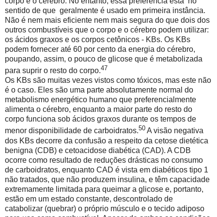
corpo e o cérebro. No entanto, essa preferência está
no
sentido de que
geralmente é usado em primeira instância.
Não é nem mais eficiente nem mais segura do que dois dos
outros combustíveis que o corpo e o cérebro podem utilizar:
os ácidos graxos e os corpos cetônicos - KBs. Os KBs
podem fornecer até 60 por cento da energia do cérebro,
poupando, assim, o pouco de glicose que é metabolizada
47
para suprir o resto do corpo.
Os KBs são muitas vezes vistos como tóxicos, mas este não
é o caso. Eles são uma parte absolutamente normal do
metabolismo energético humano que preferencialmente
alimenta o cérebro, enquanto a maior parte do resto do
corpo funciona sob ácidos graxos durante os tempos de
50
menor disponibilidade de carboidratos.
A visão negativa
dos KBs decorre da confusão a respeito da cetose dietética
benigna (CDB) e cetoacidose diabética (CAD). A CDB
ocorre como resultado de reduções drásticas no consumo
de carboidratos, enquanto CAD é vista em diabéticos tipo 1
não tratados, que não produzem insulina, e têm capacidade
extremamente limitada para queimar a glicose e, portanto,
estão em um estado constante, descontrolado de
catabolizar (quebrar) o próprio músculo e o tecido adiposo