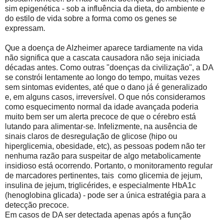
sim epigenética - sob a influência da dieta, do ambiente e
do estilo de vida sobre a forma como os genes se
expressam.
Que a doença de Alzheimer aparece tardiamente na vida
não significa que a cascata causadora não seja iniciada
décadas antes. Como outras "doenças da civilização", a DA
se constrói lentamente ao longo do tempo, muitas vezes
sem sintomas evidentes, até que o dano já é generalizado
e, em alguns casos, irreversível. O que nós consideramos
como esquecimento normal da idade avançada poderia
muito bem ser um alerta precoce de que o cérebro está
lutando para alimentar-se. Infelizmente, na ausência de
sinais claros de desregulação de glicose (hipo ou
hiperglicemia, obesidade, etc), as pessoas podem não ter
nenhuma razão para suspeitar de algo metabolicamente
insidioso está ocorrendo. Portanto, o monitoramento regular
de marcadores pertinentes, tais como glicemia de jejum,
insulina de jejum, triglicérides, e especialmente HbA1c
(henoglobina glicada) - pode ser a única estratégia para a
detecção precoce.
Em casos de DA ser detectada apenas após a função