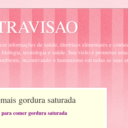
RAVISAO
cer informações de saúde, diretrizes alimentares e conhe
biologia, tecnologia e saúde. Sua visão é promover uma
mbiente, incentivando o humanismo em todas as suas at
mais gordura saturada
s para comer gordura saturada