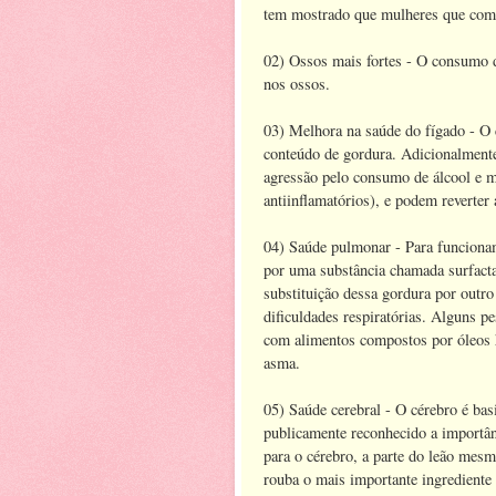
tem mostrado que mulheres que com
02) Ossos mais fortes - O consumo d
nos ossos.
03) Melhora na saúde do fígado - O 
conteúdo de gordura. Adicionalmente
agressão pelo consumo de álcool e 
antiinflamatórios), e podem reverter
04) Saúde pulmonar - Para funciona
por uma substância chamada surfacta
substituição dessa gordura por outro
dificuldades respiratórias. Alguns p
com alimentos compostos por óleos 
asma.
05) Saúde cerebral - O cérebro é ba
publicamente reconhecido a importâ
para o cérebro, a parte do leão mes
rouba o mais importante ingrediente 