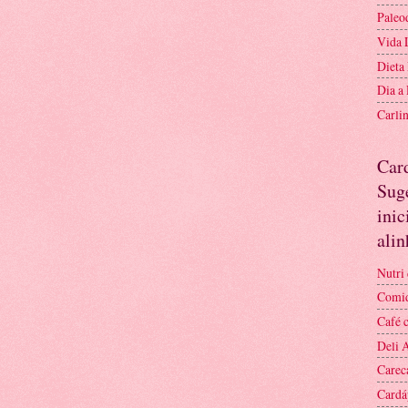
Paleo
Vida 
Dieta
Dia a
Carli
Car
Suge
inic
ali
Nutri 
Comid
Café 
Deli 
Carec
Cardá