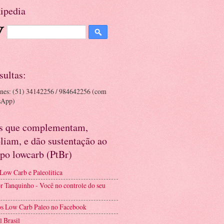
ipedia
sultas:
ones: (51) 34142256 / 984642256 (com
sApp)
es que complementam,
liam, e dão sustentação ao
po lowcarb (PtBr)
 Low Carb e Paleolitica
r Tanquinho - Você no controle do seu
s Low Carb Paleo no Facebook
l Brasil