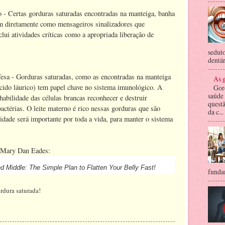
- Certas gorduras saturadas encontradas na manteiga, banha
m diretamente como mensageiros sinalizadores que
lui atividades críticas como a apropriada liberação de
seduto
dentár
fesa - Gorduras saturadas, como as encontradas na manteiga
As g
ácido láurico) tem papel chave no sistema imunológico. A
Gor
saúde
habilidade das células brancas reconhecer e destruir
questã
actérias. O leite materno é rico nessas gorduras que são
da c...
dade será importante por toda a vida, para manter o sistema
e Mary Dan Eades:
 Middle: The Simple Plan to Flatten Your Belly Fast!
fundam
rdura saturada!