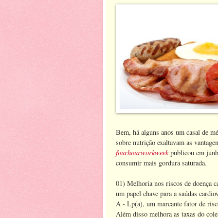
Bem, há alguns anos um casal de médi
sobre nutrição exaltavam as vantage
fourhourworkweek
publicou em junho
consumir mais gordura saturada.
01) Melhoria nos riscos de doença c
um papel chave para a saúdas cardiov
A - Lp(a), um marcante fator de risc
Além disso melhora as taxas do col