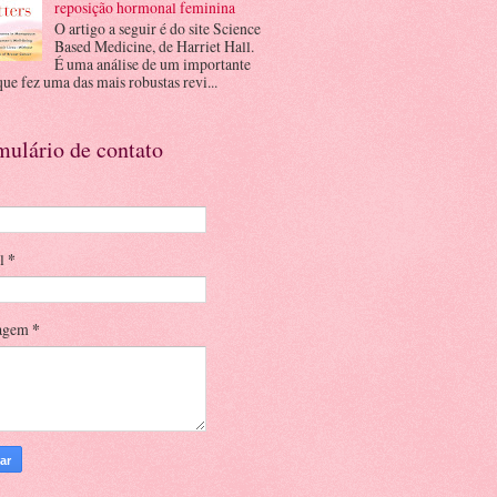
reposição hormonal feminina
O artigo a seguir é do site Science
Based Medicine, de Harriet Hall.
É uma análise de um importante
que fez uma das mais robustas revi...
mulário de contato
il
*
agem
*