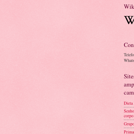
Wik
Con
Telef
What
Sit
amp
cam
Dieta
Senho
corpo
Grupo
Prima