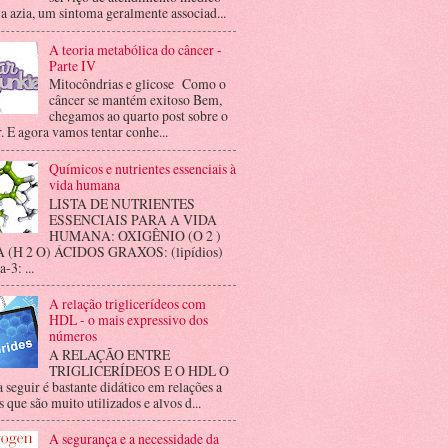
 a azia, um sintoma geralmente associad...
A teoria metabólica do câncer -
Parte IV
Mitocôndrias e glicose Como o
câncer se mantém exitoso Bem,
chegamos ao quarto post sobre o
. E agora vamos tentar conhe...
Químicos e nutrientes essenciais à
vida humana
LISTA DE NUTRIENTES
ESSENCIAIS PARA A VIDA
HUMANA: OXIGÊNIO (O 2 )
(H 2 O) ÁCIDOS GRAXOS: (lipídios)
3: ...
A relação triglicerídeos com
HDL - o mais expressivo dos
números
A RELAÇÃO ENTRE
TRIGLICERÍDEOS E O HDL O
a seguir é bastante didático em relações a
 que são muito utilizados e alvos d...
A segurança e a necessidade da