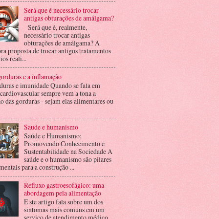
Será que é necessário trocar
antigas obturações de amálgama?
Será que é, realmente,
necessário trocar antigas
obturações de amálgama? A
ra proposta de trocar antigos tratamentos
ios reali...
orduras e a inflamação
duras e imunidade Quando se fala em
 cardiovascular sempre vem a tona a
o das gorduras - sejam elas alimentares ou
Saude e humanismo
Saúde e Humanismo:
Promovendo Conhecimento e
Sustentabilidade na Sociedade A
saúde e o humanismo são pilares
entais para a construção ...
Refluxo gastroesofágico: uma
abordagem pela alimentação
E ste artigo fala sobre um dos
sintomas mais comuns em um
serviço de atendimento médico