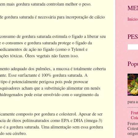
em mais gordura saturada controlam melhor o peso.
ME
e gordura saturada é necessária para incorporação de cálcio
Início
PES
consumo de gordura saturada estimula o fígado a liberar seu
 o consumos e gordura saturada protege o fígado da
medicamentos de ação no fígado (como o Tylenol e
 ações tóxicas. Óleos vegetais não fazem isso.
Pop
mento adequado dos pulmões, a mucosa é totalmente coberta
nte. Esse surfactante é 100% gordura saturada. A
 tipo é potencialmente perigosa pois pode provocar
esquisadores acham que a substituição alimentar em nenês
hidrogenados pode estar envolvido com o surgimento da
para a
Frut
sicamente composto por gordura e colesterol. Apesar de ser
Cole
ncia de óleos poliinsaturados como EPA e DHA (ômega-3)
Fruto
mo é a gordura saturada. Uma alimentação sem essa gordura
Coles
do seu cérebro.
orige