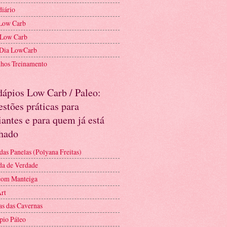
diário
Low Carb
 Low Carb
 Dia LowCarb
nhos Treinamento
dápios Low Carb / Paleo:
stões práticas para
iantes e para quem já está
nhado
das Panelas (Polyana Freitas)
a de Verdade
com Manteiga
Art
as das Cavernas
pio Páleo