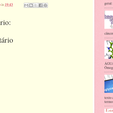
geral:
o
às
19:43
rio:
câncer
ário
ÁGUA 
Ômega-
texto 
termos