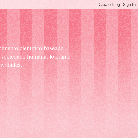
cimento científico baseado
 sociedade humana, tolerante
ividades.