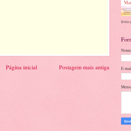
livro 
For
Nome
Página inicial
Postagem mais antiga
E-ma
Mens