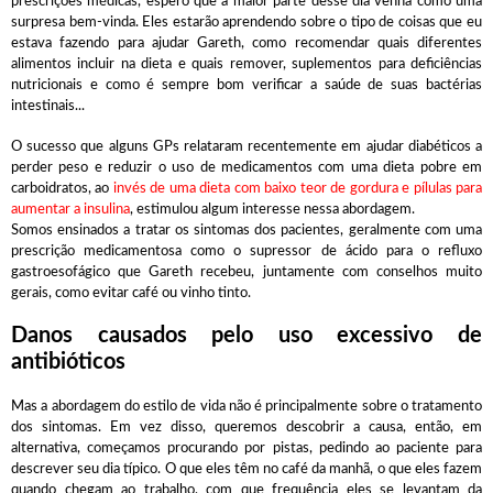
prescrições médicas, espero que a maior parte desse dia venha como uma
surpresa bem-vinda. Eles estarão aprendendo sobre o tipo de coisas que eu
estava fazendo para ajudar Gareth, como recomendar quais diferentes
alimentos incluir na dieta e quais remover, suplementos para deficiências
nutricionais e como é sempre bom verificar a saúde de suas bactérias
intestinais...
O sucesso que alguns GPs relataram recentemente em ajudar diabéticos a
perder peso e reduzir o uso de medicamentos com uma dieta pobre em
carboidratos, ao
invés de uma dieta com baixo teor de gordura e pílulas para
aumentar a insulina
, estimulou algum interesse nessa abordagem.
Somos ensinados a tratar os sintomas dos pacientes, geralmente com uma
prescrição medicamentosa como o supressor de ácido para o refluxo
gastroesofágico que Gareth recebeu, juntamente com conselhos muito
gerais, como evitar café ou vinho tinto.
Danos causados ​​pelo uso excessivo de
antibióticos
Mas a abordagem do estilo de vida não é principalmente sobre o tratamento
dos sintomas. Em vez disso, queremos descobrir a causa, então, em
alternativa, começamos procurando por pistas, pedindo ao paciente para
descrever seu dia típico. O que eles têm no café da manhã, o que eles fazem
quando chegam ao trabalho, com que frequência eles se levantam da