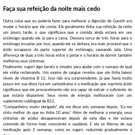
Faça sua refeição da noite mais cedo
Outra coisa que eu poderia fazer para melhorar a digestão de Gareth era
mudar o horário que ele comia. Ele geralmente tinha sua refeição da noite
um pouco tarde, o que significava que a comida ainda estava em seu
estômago quando ele ia para a cama. Demora cerca de três horas para o
estômago esvaziar, por isso, quando ele se deitava, era mais provável que o
ácido escapasse da parte superior do estômago, causando azia. Uma
diferença de duas a três horas entre o jantar e o horário de dormir também
melhorou seus sintomas.
Finalmente, sugeri algo barato e simples para ajudar com o cansaço do qual
ele vinha reclamando. Um exame de sangue revelou que ele tinha baixos
níveis de vitamina B 12. Isso não era surpreendente, já que havia muito
pouco em sua dieta rica em carboidratos e a medicação que suprimia ácido
significava que ele provavelmente não era capaz de extrair o suficiente do
que estaria disponível. Seus níveis de energia melhoraram com um
suplemento sublingual de B12.
"Companheiro, muito obrigado", ele me disse seis semanas depois. 'Eu me
sinto melhor do que eu tinha 10 anos'. Além de melhorar a energia, seus
sintomas de acidez desapareceram depois de sete dias e ele estava
comendo de forma mais consciente e saudável. E ele se liberou de sua
medicação após 3 semanas, como eu sugeri, reduzindo gradualmente a