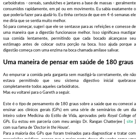
carboidratos - cereais, sanduíches e jantares a base de massas - geralmente
consumidos rapidamente, em pé ou em movimento. Eu sabia exatamente o
que poderia fazer para ajudá-lo. Eu tinha certeza de que em 4-6 semanas ele
me diria que se sentia muito melhor.
Só para começar, sugeri que ele se sentasse para as refeições e comesse de
uma maneira que a digestão funcionasse melhor. Isso significava mastigar
sua comida lentamente, permitindo que cada bocado alcançasse seu
estômago antes de colocar outra porção na boca. Isso ajuda porque a
digestão começa com uma enzima na boca chamada amilase salivar.
Uma maneira de pensar em saúde de 180 ​​graus
Ao empurrar a comida pela garganta sem mastigá-la corretamente, ele não
estava permitindo que seu sistema digestivo inicial quebrasse
completamente todos aqueles carboidratos.
Mas eu voltarei para o Gareth a seguir.
Este é o tipo de pensamento de 180 ​​graus sobre a saúde que eu comecei a
ensinar aos clínicos gerais (GPs) em uma série de seminários de um dia
inteiro sobre Medicina do Estilo de Vida, aprovados pelo
Royal College of
GPs.
Eu estou em parceria com meu amigo Dr. Rangan Chatterjee [
site
]
com sua fama de '
Doctor in the House
'.
Para a maioria dos GPs que foram treinados para diagnosticar e tratar com