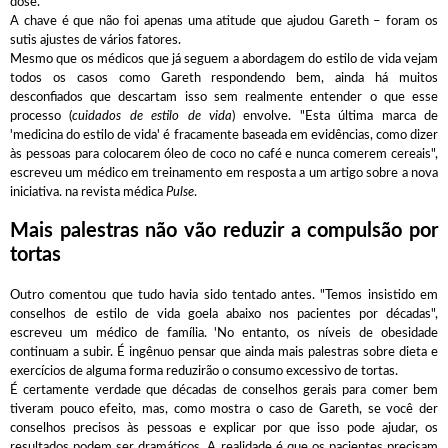
dose.
A chave é que não foi apenas uma atitude que ajudou Gareth – foram os
sutis ajustes de vários fatores.
Mesmo que os médicos que já seguem a abordagem do estilo de vida vejam
todos os casos como Gareth respondendo bem, ainda há muitos
desconfiados que descartam isso sem realmente entender o que esse
processo (
cuidados de estilo de vida
) envolve. "Esta última marca de
'medicina do estilo de vida' é fracamente baseada em evidências, como dizer
às pessoas para colocarem óleo de coco no café e nunca comerem cereais",
escreveu um médico em treinamento em resposta a um artigo sobre a nova
iniciativa. na revista médica
Pulse
.
Mais palestras não vão reduzir a compulsão por
tortas
Outro comentou que tudo havia sido tentado antes. "Temos insistido em
conselhos de estilo de vida goela abaixo nos pacientes por décadas",
escreveu um médico de família. 'No entanto, os níveis de obesidade
continuam a subir. É ingênuo pensar que ainda mais palestras sobre dieta e
exercícios de alguma forma reduzirão o consumo excessivo de tortas.
É certamente verdade que décadas de conselhos gerais para comer bem
tiveram pouco efeito, mas, como mostra o caso de Gareth, se você der
conselhos precisos às pessoas e explicar por que isso pode ajudar, os
resultados podem ser dramáticos. A realidade é que os pacientes precisam