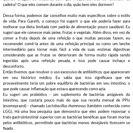
cadeira? O que eles comem durante o dia, quão bem eles dormem?
Dessa forma, podemos dar conselhos muito mais específicos sobre o estilo
de vida. Para Gareth, o começo foi sugerir o que ele poderia fazer para
melhorar sua dieta limitada com padrão de alimentação pouco saudável. Eu
sugeri que ele comesse mais peixe, frutas e vegetais. Além disso, em vez de
comer a fruta depois de uma refeição o que muitas pessoas fazem, eu
recomendei comê-la antes de uma refeição principal ou como um lanche
intermediário para tornar mais fácil a vida de suas enzimas digestivas
considerando que as frutas se deterioram de forma muito rápida sendo
ingeridas após uma refeição pesada, e isso pode causar inchaço e
desconforto.
Então tivemos que resolver o uso excessivo de antibióticos que apareceram
em seu histórico médico. Eu sabia que isso significava que ele
provavelmente teria um pobre equilíbrio de bactérias em seu intestino, o
que pode causar inflamação que estava aparecendo como azia.
Eu sugeri um probiótico - um suplemento de bactérias amigáveis ​​do
intestino, que custaria pouco mais do que sua receita mensal de PPIs
(esomeprazol) - chamado
Lactobacillus rhamnosus
(também conhecida como
LGG). Há uma boa pesquisa que demonstra que eles podem repovoar o
trato gastrointestinal superior com as bactérias benéficas que foram mortas
pelos antibióticos, permitindo que bactérias menos desejáveis ​​tivessem se
fixado.