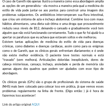
O caso de Gareth não apenas ilustra a maneira como essa abordagem amplia
as opções de um generalista - ela mostra a maneira pela qual a medicina do
estilo de vida pode juntar-se aos pontos para construir uma imagem dos
problemas subjacentes. Os antibióticos interromperam sua flora intestinal,
que criou um sintoma de azia e inchaço abdominal. Combine isso com maus
hábitos alimentares, uma dieta sub-ótima e uma droga que provavelmente
reduziu seus níveis de B12, deixando-o cansado e gradualmente você tem
alguém que não está funcionando corretamente. Tudo o que fiz foi ajudá-lo a
apertar os parafusos que eu achava que estavam soltos e ele melhorou.
Existem tantas aplicações de medicina do estilo de vida para doenças
crônicas, como diabetes e doenças cardíacas, assim como para os enigmas
como o de Gareth, que os clínicos gerais enfrentam diariamente; e é onde
não existe melhor evidência. O paciente teve testes normais e está
“travado” (sem melhora). Articulações doloridas inexplicáveis, dores de
cabeça misteriosas, cansaço, inchaço, ansiedade e perda de memória são
apenas alguns dos quadros que podem ser ajudados com esse tipo de
abordagem.
Os clínicos gerais (GPs) são o grupo de profissionais do sistema de saúde
(NHS) mais bem colocado para colocar isso em prática, já que vemos esses
problemas regularmente na linha de frente. (Digo então: ) já é hora de
fazermos isso acontecer!
Link do artigo original
AQUI