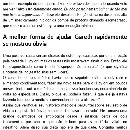
um bom exemplo do que quero dizer. Ele estava desesperado quando veio
me ver. “
Algo está claramente errado. Eu não posso nem trabalhar de tão mal
que fico em alguns dias...”
disse ele desolado. Ele já estava na dose mais alta
de um medicamento inibidor da bomba de prótons chamado esomeprazol,
que reduz o ácido do estômago a uma produção mínima.
A melhor forma de ajudar Gareth rapidamente
se mostrou óbvia
Uma possível causa seriam úlceras do estômago causadas por uma infecção
pela bactéria H. pylori, mas os testes não mostravam sinais disso. Então, ele
foi diagnosticado como tendo "dispepsia não ulcerosa" (o que significa
sintomas de indigestão, mas sem úlcera).
O conselho de seu médico havia sido o seguinte: evitar álcool, café e
alimentos condimentados, fazer um novo teste para o H pylori em poucos
meses, tentar outro remédio e, se nada disso funcionasse, encaminhá-lo de
volta ao especialista. Então, o que eu poderia fazer, já que ele já estava
fazendo tudo que a medicina convencional tinha a oferecer?
Assim que verifiquei seu histórico médico e perguntei sobre seu estilo de
vida, a resposta foi óbvia; para mim foi 'caso encerrado'. Ele tomava uma
grande quantidade de antibióticos desde a infância, cerca de dois
tratamentos por ano, o que não é bom para as bactérias vitais no
intestino. Além disso, sua dieta não era de qualidade. Continha muitos