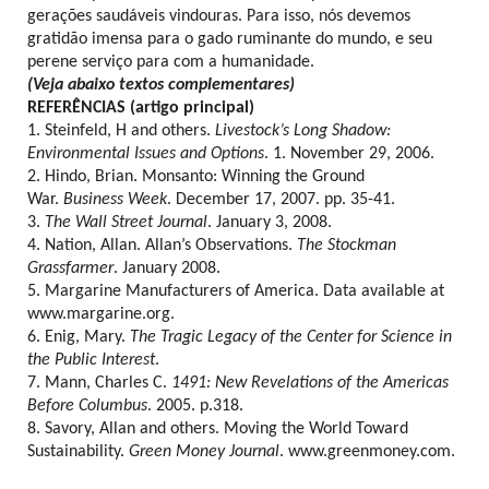
gerações saudáveis vindouras. Para isso, nós devemos
gratidão imensa para o gado ruminante do mundo, e seu
perene serviço para com a humanidade.
(Veja abaixo textos complementares)
REFERÊNCIAS (artigo principal)
1. Steinfeld, H and others.
Livestock’s Long Shadow:
Environmental Issues and Options
. 1. November 29, 2006.
2. Hindo, Brian. Monsanto: Winning the Ground
War.
Business Week
. December 17, 2007. pp. 35-41.
3.
The Wall Street Journal
. January 3, 2008.
4. Nation, Allan. Allan’s Observations.
The Stockman
Grassfarmer
. January 2008.
5. Margarine Manufacturers of America. Data available at
www.margarine.org.
6. Enig, Mary.
The Tragic Legacy of the Center for Science in
the Public Interest
.
7. Mann, Charles C.
1491: New Revelations of the Americas
Before Columbus
. 2005. p.318.
8. Savory, Allan and others. Moving the World Toward
Sustainability.
Green Money Journal
. www.greenmoney.com.