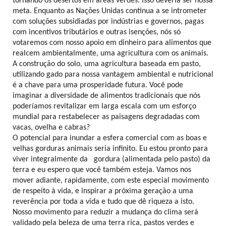
tornando os desertos em áreas verdes. Isso deveria ser nossa
meta. Enquanto as Nações Unidas continua a se intrometer
com soluções subsidiadas por indústrias e governos, pagas
com incentivos tributários e outras isenções, nós só
votaremos com nosso apoio em dinheiro para alimentos que
realcem ambientalmente, uma agricultura com os animais.
A construção do solo, uma agricultura baseada em pasto,
utilizando gado para nossa vantagem ambiental e nutricional
é a chave para uma prosperidade futura. Você pode
imaginar a diversidade de alimentos tradicionais que nós
poderíamos revitalizar em larga escala com um esforço
mundial para restabelecer as paisagens degradadas com
vacas, ovelha e cabras?
O potencial para inundar a esfera comercial com as boas e
velhas gorduras animais seria infinito. Eu estou pronto para
viver integralmente da gordura (alimentada pelo pasto) da
terra e eu espero que você também esteja. Vamos nos
mover adiante, rapidamente, com este especial movimento
de respeito à vida, e inspirar a próxima geração a uma
reverência por toda a vida e tudo que dê riqueza a isto.
Nosso movimento para reduzir a mudança do clima será
validado pela beleza de uma terra rica, pastos verdes e