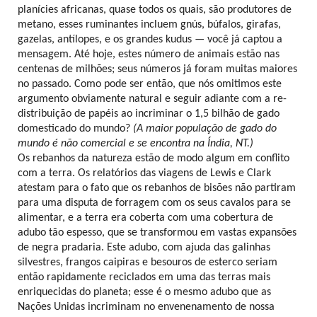
planícies africanas, quase todos os quais, são produtores de
metano, esses ruminantes incluem gnús, búfalos, girafas,
gazelas, antílopes, e os grandes kudus — você já captou a
mensagem. Até hoje, estes número de animais estão nas
centenas de milhões; seus números já foram muitas maiores
no passado. Como pode ser então, que nós omitimos este
argumento obviamente natural e seguir adiante com a re-
distribuição de papéis ao incriminar o 1,5 bilhão de gado
domesticado do mundo?
(A maior população de gado do
mundo é não comercial e se encontra na Índia, NT.)
Os rebanhos da natureza estão de modo algum em conflito
com a terra. Os relatórios das viagens de Lewis e Clark
atestam para o fato que os rebanhos de bisões não partiram
para uma disputa de forragem com os seus cavalos para se
alimentar, e a terra era coberta com uma cobertura de
adubo tão espesso, que se transformou em vastas expansões
de negra pradaria. Este adubo, com ajuda das galinhas
silvestres, frangos caipiras e besouros de esterco seriam
então rapidamente reciclados em uma das terras mais
enriquecidas do planeta; esse é o mesmo adubo que as
Nações Unidas incriminam no envenenamento de nossa