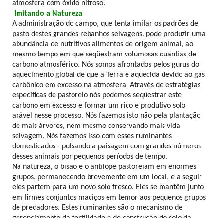
atmosfera com óxido nitroso.
Imitando a Natureza
A administração do campo, que tenta imitar os padrões de
pasto destes grandes rebanhos selvagens, pode produzir uma
abundância de nutritivos alimentos de origem animal, ao
mesmo tempo em que seqüestram volumosas quantias de
carbono atmosférico. Nós somos afrontados pelos gurus do
aquecimento global de que a Terra é aquecida devido ao gás
carbônico em excesso na atmosfera. Através de estratégias
específicas de pastoreio nós podemos seqüestrar este
carbono em excesso e formar um rico e produtivo solo
arável nesse processo. Nós fazemos isto não pela plantação
de mais árvores, nem mesmo conservando mais vida
selvagem. Nós fazemos isso com esses ruminantes
domesticados - pulsando a paisagem com grandes números
desses animais por pequenos períodos de tempo.
Na natureza, o bisão e o antílope pastoreiam em enormes
grupos, permanecendo brevemente em um local, e a seguir
eles partem para um novo solo fresco. Eles se mantêm junto
em firmes conjuntos maciços em temor aos pequenos grupos
de predadores. Estes ruminantes são o mecanismo de
gerenciamento da fertilidade e de construção do solo da