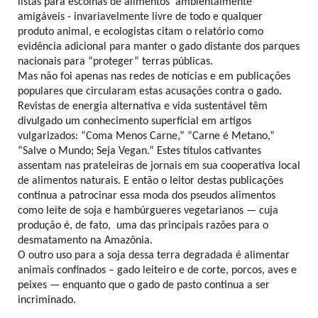
listas para escolhas de alimentos ambientalmente
amigáveis - invariavelmente livre de todo e qualquer
produto animal, e ecologistas citam o relatório como
evidência adicional para manter o gado distante dos parques
nacionais para “proteger” terras públicas.
Mas não foi apenas nas redes de notícias e em publicações
populares que circularam estas acusações contra o gado.
Revistas de energia alternativa e vida sustentável têm
divulgado um conhecimento superficial em artigos
vulgarizados: “Coma Menos Carne,” “Carne é Metano,”
“Salve o Mundo; Seja Vegan.” Estes títulos cativantes
assentam nas prateleiras de jornais em sua cooperativa local
de alimentos naturais. E então o leitor destas publicações
continua a patrocinar essa moda dos pseudos alimentos
como leite de soja e hambúrgueres vegetarianos — cuja
produção é, de fato, uma das principais razões para o
desmatamento na Amazônia.
O outro uso para a soja dessa terra degradada é alimentar
animais confinados – gado leiteiro e de corte, porcos, aves e
peixes — enquanto que o gado de pasto continua a ser
incriminado.