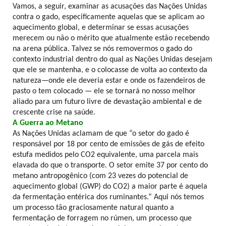
Vamos, a seguir, examinar as acusações das Nações Unidas
contra o gado, especificamente aquelas que se aplicam ao
aquecimento global, e determinar se essas acusações
merecem ou não o mérito que atualmente estão recebendo
na arena pública. Talvez se nós removermos o gado do
contexto industrial dentro do qual as Nações Unidas desejam
que ele se mantenha, e o colocasse de volta ao contexto da
natureza—onde ele deveria estar e onde os fazendeiros de
pasto o tem colocado — ele se tornará no nosso melhor
aliado para um futuro livre de devastação ambiental e de
crescente crise na saúde.
A Guerra ao Metano
As Nações Unidas aclamam de que “o setor do gado é
responsável por 18 por cento de emissões de gás de efeito
estufa medidos pelo CO2 equivalente, uma parcela mais
elavada do que o transporte. O setor emite 37 por cento do
metano antropogênico (com 23 vezes do potencial de
aquecimento global (GWP) do CO2) a maior parte é aquela
da fermentação entérica dos ruminantes.” Aqui nós temos
um processo tão graciosamente natural quanto a
fermentação de forragem no rúmen, um processo que