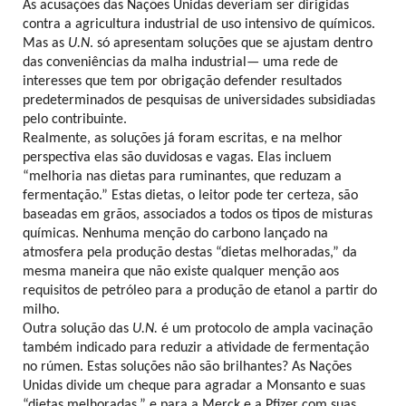
As acusações das Nações Unidas deveriam ser dirigidas
contra a agricultura industrial de uso intensivo de químicos.
Mas as
U.N
. só apresentam soluções que se ajustam dentro
das conveniências da malha industrial— uma rede de
interesses que tem por obrigação defender resultados
predeterminados de pesquisas de universidades subsidiadas
pelo contribuinte.
Realmente, as soluções já foram escritas, e na melhor
perspectiva elas são duvidosas e vagas. Elas incluem
“melhoria nas dietas para ruminantes, que reduzam a
fermentação.” Estas dietas, o leitor pode ter certeza, são
baseadas em grãos, associados a todos os tipos de misturas
químicas. Nenhuma menção do carbono lançado na
atmosfera pela produção destas “dietas melhoradas,” da
mesma maneira que não existe qualquer menção aos
requisitos de petróleo para a produção de etanol a partir do
milho.
Outra solução das
U.N.
é um protocolo de ampla vacinação
também indicado para reduzir a atividade de fermentação
no rúmen. Estas soluções não são brilhantes? As Nações
Unidas divide um cheque para agradar a Monsanto e suas
“dietas melhoradas,” e para a Merck e a Pfizer com suas