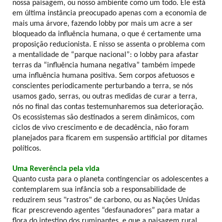
nossa paisagem, ou nosso ambiente como um todo. Ele está
em última instância preocupado apenas com a economia de
mais uma árvore, fazendo lobby por mais um acre a ser
bloqueado da influência humana, o que é certamente uma
proposição reducionista. E nisso se assenta o problema com
a mentalidade de “parque nacional”: o lobby para afastar
terras da “influência humana negativa” também impede
uma influência humana positiva. Sem corpos afetuosos e
conscientes periodicamente perturbando a terra, se nós
usamos gado, serras, ou outras medidas de curar a terra,
nós no final das contas testemunharemos sua deterioração.
Os ecossistemas são destinados a serem dinâmicos, com
ciclos de vivo crescimento e de decadência, não foram
planejados para ficarem em suspensão artificial por ditames
políticos.
Uma Reverência pela vida
Quanto custa para o planeta contingenciar os adolescentes a
contemplarem sua infância sob a responsabilidade de
reduzirem seus "rastros" de carbono, ou as Nações Unidas
ficar prescrevendo agentes “desfaunadores” para matar a
flora do intestino dos ruminantes, e que a paisagem rural