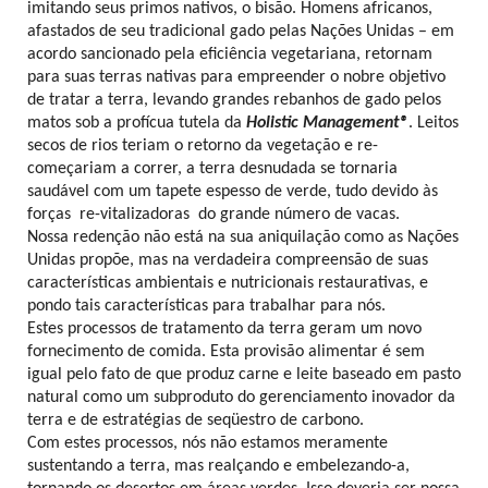
imitando seus primos nativos, o bisão. Homens africanos,
afastados de seu tradicional gado pelas Nações Unidas – em
acordo sancionado pela eficiência vegetariana, retornam
para suas terras nativas para empreender o nobre objetivo
de tratar a terra, levando grandes rebanhos de gado pelos
matos sob a profícua tutela da
Holistic Management®
. Leitos
secos de rios teriam o retorno da vegetação e re-
começariam a correr, a terra desnudada se tornaria
saudável com um tapete espesso de verde, tudo devido às
forças re-vitalizadoras do grande número de vacas.
Nossa redenção não está na sua aniquilação como as Nações
Unidas propõe, mas na verdadeira compreensão de suas
características ambientais e nutricionais restaurativas, e
pondo tais características para trabalhar para nós.
Estes processos de tratamento da terra geram um novo
fornecimento de comida. Esta provisão alimentar é sem
igual pelo fato de que produz carne e leite baseado em pasto
natural como um subproduto do gerenciamento inovador da
terra e de estratégias de seqüestro de carbono.
Com estes processos, nós não estamos meramente
sustentando a terra, mas realçando e embelezando-a,