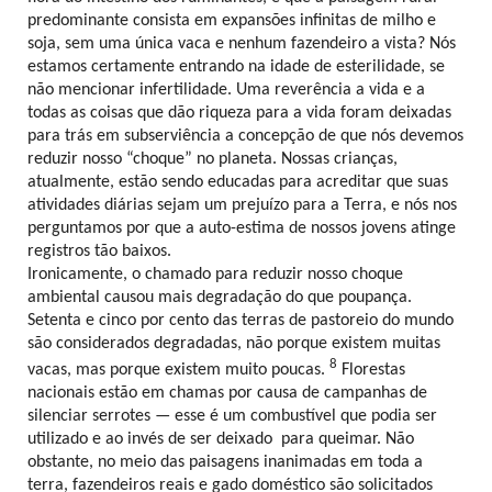
predominante consista em expansões infinitas de milho e
soja, sem uma única vaca e nenhum fazendeiro a vista? Nós
estamos certamente entrando na idade de esterilidade, se
não mencionar infertilidade. Uma reverência a vida e a
todas as coisas que dão riqueza para a vida foram deixadas
para trás em subserviência a concepção de que nós devemos
reduzir nosso “choque” no planeta. Nossas crianças,
atualmente, estão sendo educadas para acreditar que suas
atividades diárias sejam um prejuízo para a Terra, e nós nos
perguntamos por que a auto-estima de nossos jovens atinge
registros tão baixos.
Ironicamente, o chamado para reduzir nosso choque
ambiental causou mais degradação do que poupança.
Setenta e cinco por cento das terras de pastoreio do mundo
são considerados degradadas, não porque existem muitas
8
vacas, mas porque existem muito poucas.
Florestas
nacionais estão em chamas por causa de campanhas de
silenciar serrotes — esse é um combustível que podia ser
utilizado e ao invés de ser deixado para queimar. Não
obstante, no meio das paisagens inanimadas em toda a
terra, fazendeiros reais e gado doméstico são solicitados