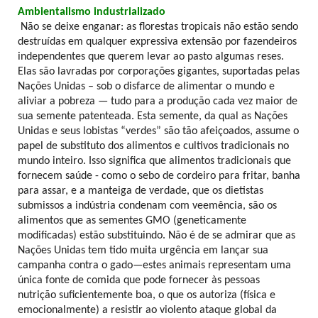
Ambientalismo industrializado
Não se deixe enganar: as florestas tropicais não estão sendo
destruídas em qualquer expressiva extensão por fazendeiros
independentes que querem levar ao pasto algumas reses.
Elas são lavradas por corporações gigantes, suportadas pelas
Nações Unidas – sob o disfarce de alimentar o mundo e
aliviar a pobreza — tudo para a produção cada vez maior de
sua semente patenteada. Esta semente, da qual as Nações
Unidas e seus lobistas “verdes” são tão afeiçoados, assume o
papel de substituto dos alimentos e cultivos tradicionais no
mundo inteiro. Isso significa que alimentos tradicionais que
fornecem saúde - como o sebo de cordeiro para fritar, banha
para assar, e a manteiga de verdade, que os dietistas
submissos a indústria condenam com veemência, são os
alimentos que as sementes GMO (geneticamente
modificadas) estão substituindo. Não é de se admirar que as
Nações Unidas tem tido muita urgência em lançar sua
campanha contra o gado—estes animais representam uma
única fonte de comida que pode fornecer às pessoas
nutrição suficientemente boa, o que os autoriza (física e
emocionalmente) a resistir ao violento ataque global da