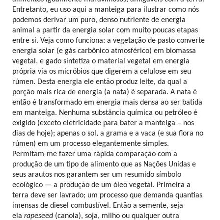
Entretanto, eu uso aqui a manteiga para ilustrar como nós
podemos derivar um puro, denso nutriente de energia
animal a partir da energia solar com muito poucas etapas
entre si. Veja como funciona: a vegetação de pasto converte
energia solar (e gás carbônico atmosférico) em biomassa
vegetal, e gado sintetiza o material vegetal em energia
própria via os micróbios que digerem a celulose em seu
rúmen. Desta energia ele então produz leite, da qual a
porção mais rica de energia (a nata) é separada. A nata é
então é transformado em energia mais densa ao ser batida
em manteiga. Nenhuma substância química ou petróleo é
exigido (exceto eletricidade para bater a manteiga – nos
dias de hoje); apenas o sol, a grama e a vaca (e sua flora no
rúmen) em um processo elegantemente simples.
Permitam-me fazer uma rápida comparação com a
produção de um tipo de alimento que as Nações Unidas e
seus arautos nos garantem ser um resumido símbolo
ecológico — a produção de um óleo vegetal. Primeira a
terra deve ser lavrado; um processo que demanda quantias
imensas de diesel combustível. Então a semente, seja
ela
rapeseed
(canola), soja, milho ou qualquer outra