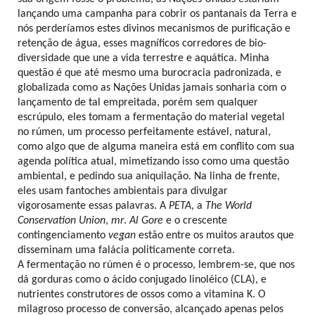
lançando uma campanha para cobrir os pantanais da Terra e
nós perderíamos estes divinos mecanismos de purificação e
retenção de água, esses magníficos corredores de bio-
diversidade que une a vida terrestre e aquática. Minha
questão é que até mesmo uma burocracia padronizada, e
globalizada como as Nações Unidas jamais sonharia com o
lançamento de tal empreitada, porém sem qualquer
escrúpulo, eles tomam a fermentação do material vegetal
no rúmen, um processo perfeitamente estável, natural,
como algo que de alguma maneira está em conflito com sua
agenda política atual, mimetizando isso como uma questão
ambiental, e pedindo sua aniquilação. Na linha de frente,
eles usam fantoches ambientais para divulgar
vigorosamente essas palavras. A
PETA
, a
The World
Conservation Union
,
mr
.
Al Gore
e o crescente
contingenciamento
vegan
estão entre os muitos arautos que
disseminam uma falácia politicamente correta.
A fermentação no rúmen é o processo, lembrem-se, que nos
dá gorduras como o ácido conjugado linoléico (CLA), e
nutrientes construtores de ossos como a vitamina K. O
milagroso processo de conversão, alcançado apenas pelos