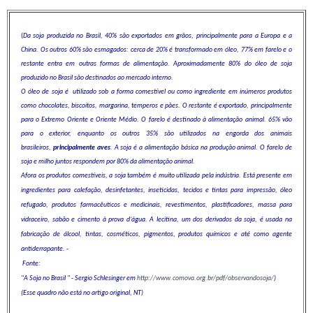
(
Da soja produzida no Brasil, 40% são exportados em grãos, principalmente para a Europa e a
China. Os outros 60% são esmagados: cerca de 20% é transformado em óleo, 77% em farelo e o
restante entra em outras formas de alimentação. Aproximadamente 80% do óleo de soja
produzido no Brasil são destinados ao mercado interno.
O óleo de soja é utilizado sob a forma comestível ou como ingrediente em inúmeros produtos
como chocolates, biscoitos, margarina, temperos e pães. O restante é exportado, principalmente
para o Extremo Oriente e Oriente Médio. O farelo é destinado à alimentação animal. 65% vão
para o exterior, enquanto os outros 35% são utilizados na engorda dos animais
brasileiros,
principalmente aves
. A soja é a alimentação básica na produção animal. O farelo de
soja e milho juntos respondem por 80% da alimentação animal.
Afora os produtos comestíveis, a soja também é muito utilizada pela indústria. Está presente em
ingredientes para calefação, desinfetantes, inseticidas, tecidos e tintas para impressão, óleo
refugado, produtos farmacêuticos e medicinais, revestimentos, plastificadores, massa para
vidraceiro, sabão e cimento à prova d’água. A lecitina, um dos derivados da soja, é usada na
fabricação de álcool, tintas, cosméticos, pigmentos, produtos químicos e até como agente
antiderrapante. -
Fonte:
"A Soja no Brasil " -
Sergio Schlesinger em
http://www.comova.org.br/pdf/observandosoja/
)
(Esse quadro não está no artigo original, NT)