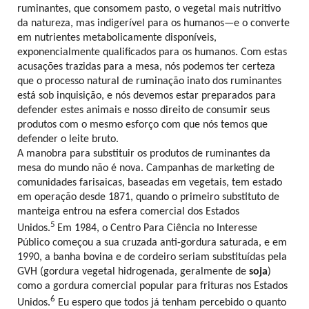
ruminantes, que consomem pasto, o vegetal mais nutritivo
da natureza, mas indigerível para os humanos—e o converte
em nutrientes metabolicamente disponíveis,
exponencialmente qualificados para os humanos. Com estas
acusações trazidas para a mesa, nós podemos ter certeza
que o processo natural de ruminação inato dos ruminantes
está sob inquisição, e nós devemos estar preparados para
defender estes animais e nosso direito de consumir seus
produtos com o mesmo esforço com que nós temos que
defender o leite bruto.
A manobra para substituir os produtos de ruminantes da
mesa do mundo não é nova. Campanhas de marketing de
comunidades farisaicas, baseadas em vegetais, tem estado
em operação desde 1871, quando o primeiro substituto de
manteiga entrou na esfera comercial dos Estados
5
Unidos.
Em 1984, o Centro Para Ciência no Interesse
Público começou a sua cruzada anti-gordura saturada, e em
1990, a banha bovina e de cordeiro seriam substituídas pela
GVH (gordura vegetal hidrogenada, geralmente de
soja
)
como a gordura comercial popular para frituras nos Estados
6
Unidos.
Eu espero que todos já tenham percebido o quanto