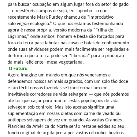
para buscar ocupação em algum lugar fora do setor do gado
—em estéreis campos de soja, eu suponho—o que
recentemente Mark Purdey chamou de “improdutivo
solo
vegan
ecológico.” O que nós estamos testemunhando
agora é nossa própria, versão moderna da “Trilha de
Lágrimas,” onde ambos, homem e besta são forçados para
fora da terra para labutar nas casas e baias de confinamento
onde suas atividades podem mais facilmente ser reguladas e
de forma que a terra pode ser “liberada” para a produção
da mais “eficiente” mesa vegetariana.
O Futuro
Agora imagine um mundo em que nós veneramos e
defendemos nossos animais sagrados, com um solo tão doce
e tão fértil nossas fazendas se transformariam em
inevitáveis corredores de vida selvagem — que nós podemos
até ter que caçar para manter estas populações de vida
selvagem sob controle. Mas isto apenas significa uma
suplementação em nossas dietas com carne de veado ou
antílopes selvagens de vez em quando. As vastas Grandes
Planícies da América do Norte serão restabelecidas ao seu
fundo original de argila preta por vastos rebanhos bovinos