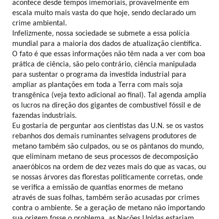
acontece desde tempos imemoriais, provavelmente em
escala muito mais vasta do que hoje, sendo declarado um
crime ambiental.
Infelizmente, nossa sociedade se submete a essa polícia
mundial para a maioria dos dados de atualização científica.
O fato é que essas informações não têm nada a ver com boa
prática de ciência, são pelo contrário, ciência manipulada
para sustentar o programa da investida industrial para
ampliar as plantações em toda a Terra com mais soja
transgênica (veja texto adicional ao final). Tal agenda amplia
os lucros na direção dos gigantes de combustível fóssil e de
fazendas industriais.
Eu gostaria de perguntar aos cientistas das U.N. se os vastos
rebanhos dos demais ruminantes selvagens produtores de
metano também são culpados, ou se os pântanos do mundo,
que eliminam metano de seus processos de decomposição
anaeróbicos na ordem de dez vezes mais do que as vacas, ou
se nossas árvores das florestas politicamente corretas, onde
se verifica a emissão de quantias enormes de metano
através de suas folhas, também serão acusadas por crimes
contra o ambiente. Se a geração de metano não importando
sua origem fosse o problema, as Nações Unidas estariam