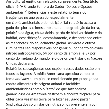
Agricultura) emitiu um
relatório surpreendente. Seu título
oficial é “A Grande Sombra do Gado: Tópicos e Opções
1
ambientais.”
Referências a este relatório tem sido
freqüentes no ano passado, especialmente
em
fronts
ambientais e de nutrição. Tal relatório acusa o
gado dos piores crimes ambientais — degradação da terra,
poluição da água, chuva ácida, perda de biodiversidade e do
habitat, desertificação, desmatamento, e despontando entre
as manchetes: do aquecimento global. As vacas e outros
ruminantes são responsáveis por gerar 65 por cento do óxido
nitroso antropogênico, 64 por cento da amônia, e 37 por
cento do metano do mundo, é o que os cientistas das Nações
Unidas declaram.
Relatórios subseqüentes que expõem esses dados estão em
todos os lugares. A mídia Americana apreciou vender o
tema
antivaca
a um público condicionado por propaganda
contra alimentos de origem animal e factóides
ambientalísticos como o “fato” de que fazendeiros
gananciosos da Amazônia destroem a floresta tropical para
obter cada vez mais terra para fazer seu gado pastar.
Sindicalizados colunistas de nutrição nos presenteiam com