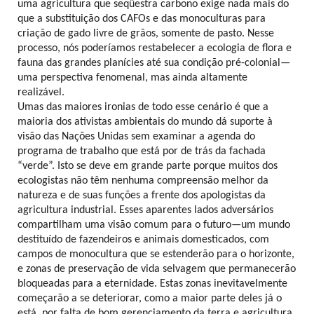
uma agricultura que seqüestra carbono exige nada mais do
que a substituição dos CAFOs e das monoculturas para
criação de gado livre de grãos, somente de pasto. Nesse
processo, nós poderíamos restabelecer a ecologia de flora e
fauna das grandes planícies até sua condição pré-colonial—
uma perspectiva fenomenal, mas ainda altamente
realizável.
Umas das maiores ironias de todo esse cenário é que a
maioria dos ativistas ambientais do mundo dá suporte à
visão das Nações Unidas sem examinar a agenda do
programa de trabalho que está por de trás da fachada
“verde”. Isto se deve em grande parte porque muitos dos
ecologistas não têm nenhuma compreensão melhor da
natureza e de suas funções a frente dos apologistas da
agricultura industrial. Esses aparentes lados adversários
compartilham uma visão comum para o futuro—um mundo
destituído de fazendeiros e animais domesticados, com
campos de monocultura que se estenderão para o horizonte,
e zonas de preservação de vida selvagem que permanecerão
bloqueadas para a eternidade. Estas zonas inevitavelmente
começarão a se deteriorar, como a maior parte deles já o
está, por falta de bom gerenciamento da terra e agricultura