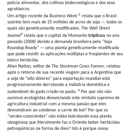
polícia alimentar, dos cultivos biotecnológicos e dos seus
agrotóxicos.
2
Um artigo recente da
Business Week
relata que o Brasil
sozinho tem mais de 25 milhões de acres de soja — todos os
quais são geneticamente modificados.
The Wall Street
3
Journal
relata que o capital da Monsanto
triplicou
no ano
passado (2008) devido a demanda brasileira pela “Soja
Roundup Ready” — uma planta geneticamente modificada
que pode resistir às aplicações múltiplas e freqüentes de seu
tóxico herbicida.
Allan Nation, editor de
The Stockman Grass Farmer
, relatou
após o retorno de sua recente viagem para a Argentina que
a soja de “oito dólares” para exportação mundial está
progressivamente derrotando a indústria doméstica e
4
sustentável do gado criado no pasto.
Por que nós não
ouvimos ecologistas denunciando este símbolo supremo de
agricultura industrial com a mesma paixão que eles
demonstram ao condenar a carne de boi? Por que os
“verdes-conscientes” não estão boicotando essa planta
oleoginosa que literalmente faz o Oriente beber herbicidas
petroquímicas na forma de óleo? Isto é porque nossa