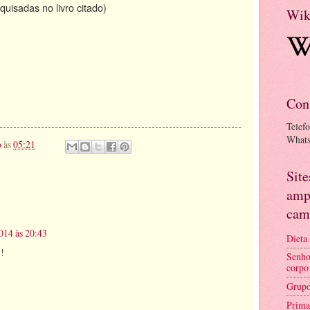
quisadas no livro citado)
Wik
Con
Telef
What
o
às
05:21
Sit
amp
cam
014 às 20:43
Dieta
!!
Senho
corpo
Grupo
Prima