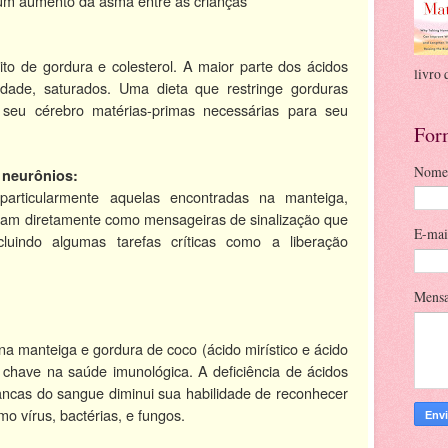
 um aumento da asma entre as crianças
ito de gordura e colesterol. A maior parte dos ácidos
livro 
dade, saturados. Uma dieta que restringe gorduras
 seu cérebro matérias-primas necessárias para seu
For
Nome
 neurônios:
particularmente aquelas encontradas na manteiga,
nam diretamente como mensageiras de sinalização que
E-ma
cluindo algumas tarefas críticas como a liberação
Mens
a manteiga e gordura de coco (ácido mirístico e ácido
chave na saúde imunológica. A deficiência de ácidos
ancas do sangue diminui sua habilidade de reconhecer
mo vírus, bactérias, e fungos.