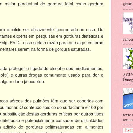
 maior percentual de gordura total como gordura
geral:
ara o cálcio ser eficazmente incorporado ao osso. De
antes experts em pesquisas em gorduras dietéticas e
câncer
nig, Ph.D., essa seria a razão para que algo em torno
imentares serem na forma de gordura saturadas.
rada proteger o fígado do álcool e dos medicamentos,
lenol®) e outras drogas comumente usado para dor e
ÁGUA 
Ômega-
 algum dano já ocorrido.
aços aéreos dos pulmões têm que ser cobertos com
pulmonar. O conteúdo lipídico do surfactante é 100 por
 substituição destas gorduras críticas por outros tipos
texto 
termos
 defeituoso e potencialmente causador de dificuldades
 a adição de gorduras poliinsaturadas em alimentos