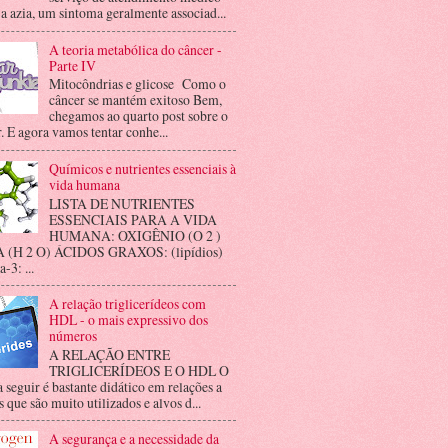
 a azia, um sintoma geralmente associad...
A teoria metabólica do câncer -
Parte IV
Mitocôndrias e glicose Como o
câncer se mantém exitoso Bem,
chegamos ao quarto post sobre o
. E agora vamos tentar conhe...
Químicos e nutrientes essenciais à
vida humana
LISTA DE NUTRIENTES
ESSENCIAIS PARA A VIDA
HUMANA: OXIGÊNIO (O 2 )
(H 2 O) ÁCIDOS GRAXOS: (lipídios)
3: ...
A relação triglicerídeos com
HDL - o mais expressivo dos
números
A RELAÇÃO ENTRE
TRIGLICERÍDEOS E O HDL O
a seguir é bastante didático em relações a
 que são muito utilizados e alvos d...
A segurança e a necessidade da