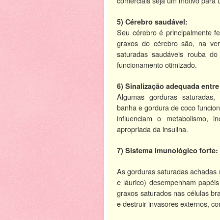
comerciais seja um motivo para
5) Cérebro saudável:
Seu cérebro é principalmente fe
graxos do cérebro são, na ver
saturadas saudáveis rouba do
funcionamento otimizado.
6) Sinalização adequada entre
Algumas gorduras saturadas, 
banha e gordura de coco funcio
influenciam o metabolismo, in
apropriada da insulina.
7) Sistema imunológico forte:
As gorduras saturadas achadas n
e láurico) desempenham papéis 
graxos saturados nas células br
e destruir invasores externos, co