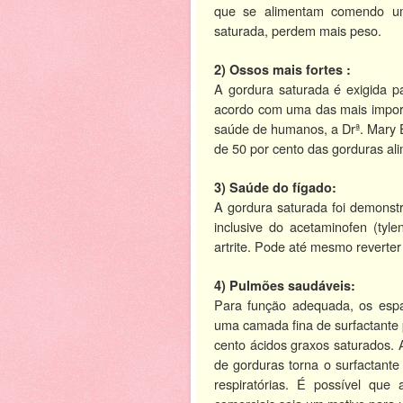
que se alimentam comendo um
saturada, perdem mais peso.
2) Ossos mais fortes :
A gordura saturada é exigida p
acordo com uma das mais import
saúde de humanos, a Drª. Mary E
de 50 por cento das gorduras al
3) Saúde do fígado:
A gordura saturada foi demonst
inclusive do acetaminofen (ty
artrite. Pode até mesmo reverter
4) Pulmões saudáveis:
Para função adequada, os esp
uma camada fina de surfactante 
cento ácidos graxos saturados. A
de gorduras torna o surfactante
respiratórias. É possível que