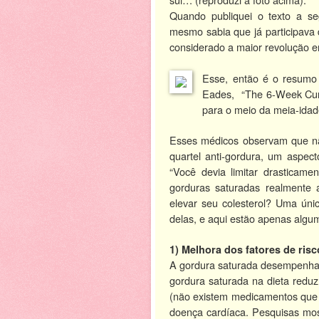
Quando publiquei o texto a s
mesmo sabia que já participava
considerado a maior revolução e
Esse, então é o resumo
Eades, “The 6-Week Cure
para o meio da meia-idade
Esses médicos observam que não
quartel anti-gordura, um aspec
“Você devia limitar drasticam
gorduras saturadas realmente
elevar seu colesterol? Uma úni
delas, e aqui estão apenas algum
1) Melhora dos fatores de ris
A gordura saturada desempenha 
gordura saturada na dieta redu
(não existem medicamentos que 
doença cardíaca. Pesquisas mo