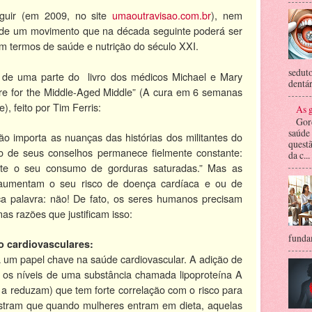
eguir (em 2009, no site
umaoutravisao.com.br
), nem
 de um movimento que na década seguinte poderá ser
m termos de saúde e nutrição do século XXI.
seduto
 de uma parte do livro dos médicos Michael e Mary
dentár
 for the Middle-Aged Middle” (A cura em 6 semanas
), feito por Tim Ferris:
As g
Gor
saúde
 importa as nuanças das histórias dos militantes do
questã
to de seus conselhos permanece fielmente constante:
da c...
ente o seu consumo de gorduras saturadas.” Mas as
 aumentam o seu risco de doença cardíaca e ou de
ca palavra: não! De fato, os seres humanos precisam
as razões que justificam isso:
fundam
co cardiovasculares:
um papel chave na saúde cardiovascular. A adição de
z os níveis de uma substância chamada lipoproteína A
a reduzam) que tem forte correlação com o risco para
stram que quando mulheres entram em dieta, aquelas