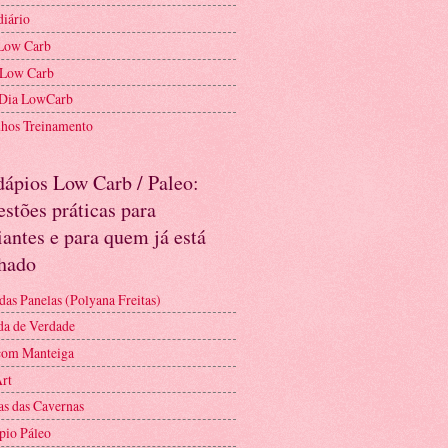
diário
Low Carb
 Low Carb
 Dia LowCarb
nhos Treinamento
dápios Low Carb / Paleo:
stões práticas para
iantes e para quem já está
nhado
das Panelas (Polyana Freitas)
a de Verdade
com Manteiga
Art
as das Cavernas
pio Páleo