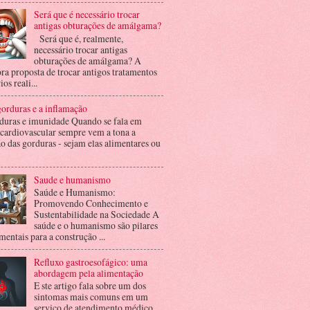
Será que é necessário trocar
antigas obturações de amálgama?
Será que é, realmente,
necessário trocar antigas
obturações de amálgama? A
ra proposta de trocar antigos tratamentos
ios reali...
orduras e a inflamação
duras e imunidade Quando se fala em
 cardiovascular sempre vem a tona a
o das gorduras - sejam elas alimentares ou
Saude e humanismo
Saúde e Humanismo:
Promovendo Conhecimento e
Sustentabilidade na Sociedade A
saúde e o humanismo são pilares
entais para a construção ...
Refluxo gastroesofágico: uma
abordagem pela alimentação
E ste artigo fala sobre um dos
sintomas mais comuns em um
serviço de atendimento médico