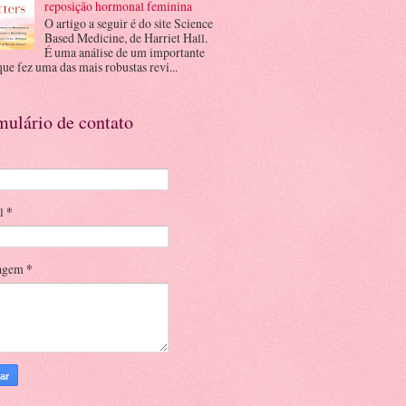
reposição hormonal feminina
O artigo a seguir é do site Science
Based Medicine, de Harriet Hall.
É uma análise de um importante
que fez uma das mais robustas revi...
mulário de contato
il
*
agem
*