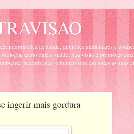
RAVISAO
cer informações de saúde, diretrizes alimentares e conhe
biologia, tecnologia e saúde. Sua visão é promover uma
mbiente, incentivando o humanismo em todas as suas at
se ingerir mais gordura