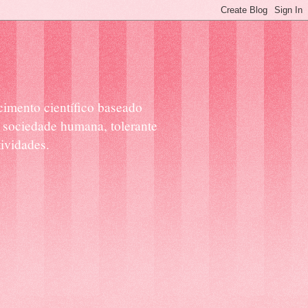
cimento científico baseado
 sociedade humana, tolerante
ividades.