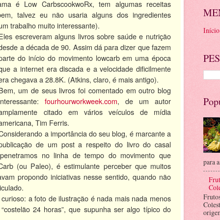
ma é Low CarbscookwoRx, tem algumas receitas
ME
bem, talvez eu não usaria alguns dos ingredientes
um trabalho muito interessante).
Início
Eles escreveram alguns livros sobre saúde e nutrição
desde a década de 90. Assim dá para dizer que fazem
PES
parte do início do movimento lowcarb em uma época
que a internet era discada e a velocidade dificilmente
era chegava a 28.8K. (Atkins, claro, é mais antigo).
Bem, um de seus livros foi comentado em outro blog
Pop
interessante:
fourhourworkweek.com
, de um autor
amplamente citado em vários veículos de mídia
americana, Tim Ferris.
Considerando a importância do seu blog, é marcante a
publicação de um post a respeito do livro do casal
penetramos no linha de tempo do movimento que
para a
arb (ou Paleo), é estimulante perceber que muitos
tavam propondo iniciativas nesse sentido, quando não
Frut
iculado.
Cole
Fruto
curioso: a foto de ilustração é nada mais nada menos
Coles
costelão 24 horas”, que supunha ser algo típico do
orige