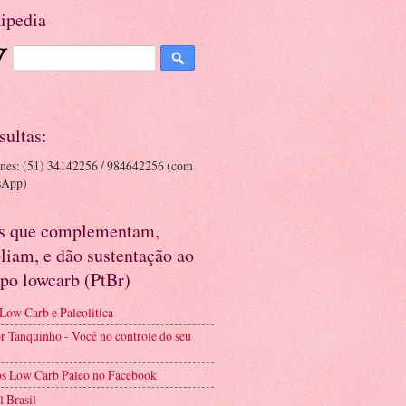
ipedia
sultas:
ones: (51) 34142256 / 984642256 (com
sApp)
es que complementam,
liam, e dão sustentação ao
po lowcarb (PtBr)
 Low Carb e Paleolitica
r Tanquinho - Você no controle do seu
s Low Carb Paleo no Facebook
l Brasil