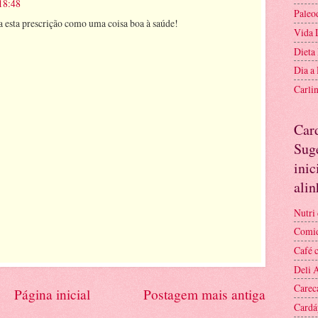
 18:48
Paleo
a esta prescrição como uma coisa boa à saúde!
Vida 
Dieta
Dia a
Carli
Car
Suge
inic
ali
Nutri 
Comid
Café 
Deli 
Carec
Página inicial
Postagem mais antiga
Cardá