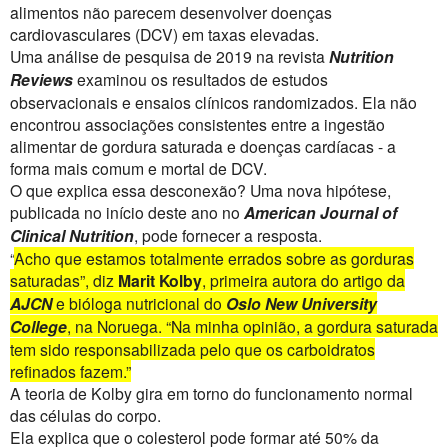
alimentos não parecem desenvolver doenças
cardiovasculares (DCV) em taxas elevadas.
Uma análise de pesquisa de 2019 na revista
Nutrition
Reviews
examinou os resultados de estudos
observacionais e ensaios clínicos randomizados. Ela não
encontrou associações consistentes entre a ingestão
alimentar de gordura saturada e doenças cardíacas - a
forma mais comum e mortal de DCV.
O que explica essa desconexão? Uma nova hipótese,
publicada no início deste ano no
American Journal of
Clinical Nutrition
, pode fornecer a resposta.
“
Acho que estamos totalmente errados sobre as gorduras
saturadas”, diz
Marit Kolby
, primeira autora do artigo da
AJCN
e bióloga nutricional do
Oslo New University
College
, na Noruega. “Na minha opinião, a gordura saturada
tem sido responsabilizada pelo que os carboidratos
refinados fazem.”
A teoria de Kolby gira em torno do funcionamento normal
das células do corpo.
Ela explica que o colesterol pode formar até 50% da