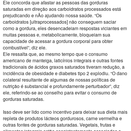
Ele concorda que afastar as pessoas das gorduras
saturadas em direção aos carboidratos processados ​​está
prejudicando e nÃo ajudando nossa saúde. “Os
carboidratos [ultraprocessados] não conseguem saciar
como a gordura, eles desencadeiam respostas viciantes em
muitas pessoas e, metabolicamente, bloqueiam sua
capacidade de acessar a gordura corporal para obter
combustível”, diz ele.
Ele ressalta que, ao mesmo tempo que o consumo
americano de manteiga, laticínios integrais e outras fontes
tradicionais de ácidos graxos saturados tiveram redução, a
incidência de obesidade e diabetes tipo 2 explodiu. “O dano
colateral resultante de algumas de nossas políticas de
nutrição é substancial e profundamente perturbador”, diz
ele, referindo-se ao conselho para evitar o consumo de
gorduras saturadas.
Isso deve ser lido como incentivo para deixar sua dieta mais
repleta de produtos lácteos gordurosos, carne vermelha e
outras fontes de gorduras saturadas. Vegetais, frutas e
alimentos integrais estão consistentemente associados a