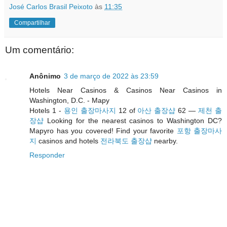
José Carlos Brasil Peixoto
às
11:35
Compartilhar
Um comentário:
Anônimo
3 de março de 2022 às 23:59
Hotels Near Casinos & Casinos Near Casinos in
Washington, D.C. - Mapy
Hotels 1 -
용인 출장마사지
12 of
아산 출장샵
62 —
제천 출
장샵
Looking for the nearest casinos to Washington DC?
Mapyro has you covered! Find your favorite
포항 출장마사
지
casinos and hotels
전라북도 출장샵
nearby.
Responder