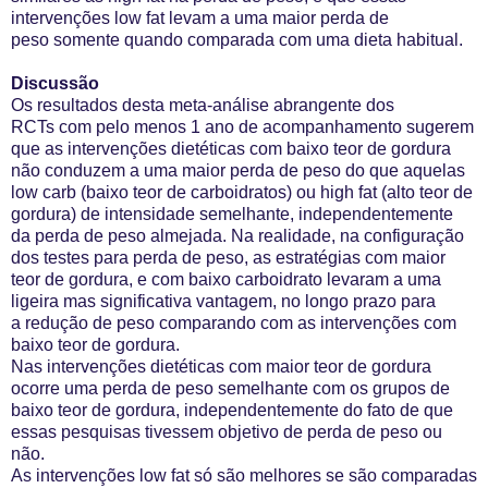
intervenções low fat levam a uma maior perda de
peso
somente quando comparada com uma dieta habitual.
Discussão
Os resultados desta meta-análise abrangente dos
RCTs
com pelo menos 1 ano de acompanhamento sugerem
que as
intervenções dietéticas com baixo teor de gordura
não conduzem a uma maior perda de peso
do que aquelas
low carb (baixo teor de carboidratos) ou high fat (alto teor de
gordura)
de intensidade semelhante, independentemente
da
perda de peso almejada. Na realidade, na configuração
dos
testes para perda de peso, as estratégias com maior
teor de gordura, e com baixo carboidrato
levaram a uma
ligeira mas significativa vantagem, no longo prazo para
a
redução de peso comparando com as intervenções com
baixo teor de gordura.
Nas
intervenções dietéticas com maior teor de gordura
ocorre uma perda de peso semelhante
com os grupos de
baixo teor de gordura, independentemente do fato de que
essas pesquisas tivessem objetivo de perda de peso
ou
não.
As intervenções low fat só são melhores se são
comparadas