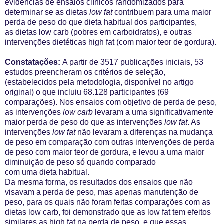
evidências de ensaios clínicos randomizados para
determinar se as dietas
low fat
contribuem para uma maior
perda de peso do que dieta habitual dos participantes,
as
dietas low carb (pobres em carboidratos), e outras
intervenções dietéticas high fat (com maior teor de gordura).
Constatações:
A partir de 3517 publicações iniciais, 53
estudos preencheram os critérios de seleção,
(estabelecidos pela metodologia, disponível no artigo
original) o que incluiu
68.128 participantes (69
comparações). Nos ensaios com objetivo de perda de peso,
as intervenções
low carb
levaram a uma significativamente
maior
perda de peso do que as intervenções
low fat
. As
intervenções
low fat
não levaram
a diferenças na mudança
de peso em comparação com outras intervenções de perda
de peso com maior teor de gordura
, e levou a uma maior
diminuição de peso só quando comparado
com uma dieta habitual.
Da mesma forma, os resultados dos ensaios que não
visavam a perda de peso, mas apenas manutenção de
peso,
para os quais não foram feitas comparações com as
dietas low carb, foi demonstrado que as low fat tem efeitos
similares as high fat
na perda de peso, e que essas