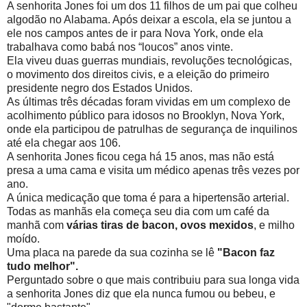
A senhorita Jones foi um dos 11 filhos de um pai que colheu
algodão no Alabama. Após deixar a escola, ela se juntou a
ele nos campos antes de ir para Nova York, onde ela
trabalhava como babá nos “loucos” anos vinte.
Ela viveu duas guerras mundiais, revoluções tecnológicas,
o movimento dos direitos civis, e a eleição do primeiro
presidente negro dos Estados Unidos.
As últimas três décadas foram vividas em um complexo de
acolhimento público para idosos no Brooklyn, Nova York,
onde ela participou de patrulhas de segurança de inquilinos
até ela chegar aos 106.
A senhorita Jones ficou cega há 15 anos, mas não está
presa a uma cama e visita um médico apenas três vezes por
ano.
A única medicação que toma é para a hipertensão arterial.
Todas as manhãs ela começa seu dia com um café da
manhã com
várias tiras de bacon, ovos mexidos
, e milho
moído.
Uma placa na parede da sua cozinha se lê
"Bacon faz
tudo melhor".
Perguntado sobre o que mais contribuiu para sua longa vida
a senhorita Jones diz que ela nunca fumou ou bebeu, e