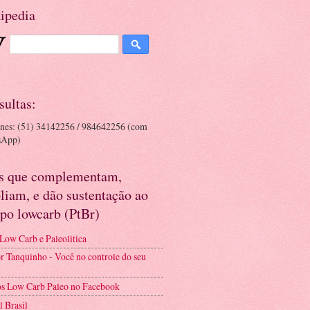
ipedia
sultas:
ones: (51) 34142256 / 984642256 (com
sApp)
es que complementam,
liam, e dão sustentação ao
po lowcarb (PtBr)
 Low Carb e Paleolitica
r Tanquinho - Você no controle do seu
s Low Carb Paleo no Facebook
l Brasil