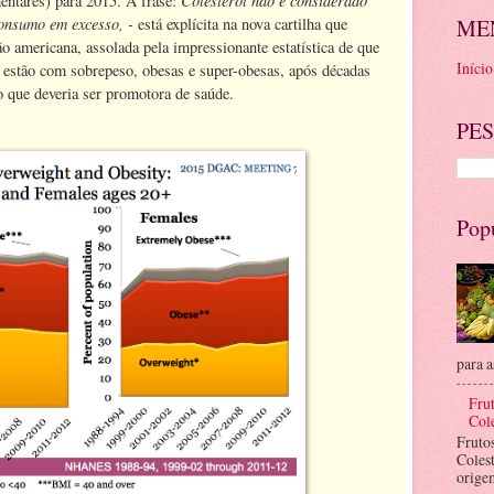
mentares) para 2015. A frase:
consumo em excesso, -
está explícita na nova cartilha que
ME
ão americana, assolada pela impressionante estatística de que
Início
estão com sobrepeso, obesas e super-obesas, após décadas
o que deveria ser promotora de saúde.
PES
Pop
para a
Frut
Cole
Fruto
Coles
orige