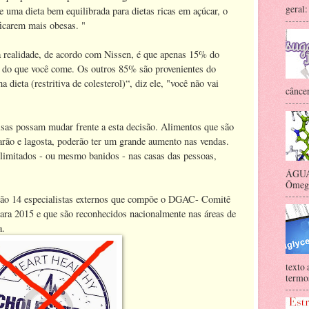
geral:
e uma dieta bem equilibrada para dietas ricas em açúcar, o
icarem mais obesas. "
realidade, de acordo com Nissen, é que apenas 15% do
m do que você come. Os outros 85% são provenientes do
 dieta (restritiva de colesterol)“, diz ele, "você não vai
câncer
sas possam mudar frente a esta decisão. Alimentos que são
arão e lagosta, poderão ter um grande aumento nas vendas.
 limitados - ou mesmo banidos - nas casas das pessoas,
ÁGUA 
Ômega-
São 14 especialistas externos que compõe o DGAC- Comitê
para 2015 e que são reconhecidos nacionalmente nas áreas de
a.
texto 
termos