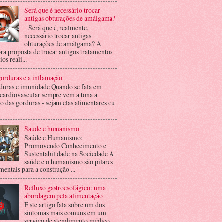
Será que é necessário trocar
antigas obturações de amálgama?
Será que é, realmente,
necessário trocar antigas
obturações de amálgama? A
ra proposta de trocar antigos tratamentos
ios reali...
orduras e a inflamação
duras e imunidade Quando se fala em
 cardiovascular sempre vem a tona a
o das gorduras - sejam elas alimentares ou
Saude e humanismo
Saúde e Humanismo:
Promovendo Conhecimento e
Sustentabilidade na Sociedade A
saúde e o humanismo são pilares
entais para a construção ...
Refluxo gastroesofágico: uma
abordagem pela alimentação
E ste artigo fala sobre um dos
sintomas mais comuns em um
serviço de atendimento médico