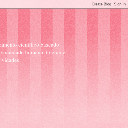
cimento científico baseado
 sociedade humana, tolerante
ividades.