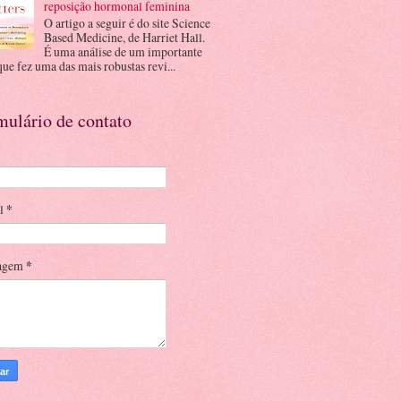
reposição hormonal feminina
O artigo a seguir é do site Science
Based Medicine, de Harriet Hall.
É uma análise de um importante
que fez uma das mais robustas revi...
mulário de contato
il
*
agem
*