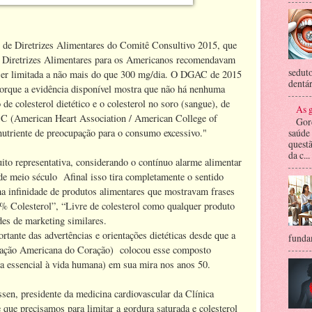
o de Diretrizes Alimentares do Comitê Consultivo 2015, que
s Diretrizes Alimentares para os Americanos recomendavam
seduto
a ser limitada a não mais do que 300 mg/dia. O DGAC de 2015
dentár
orque a evidência disponível mostra que não há nenhuma
 de colesterol dietético e o colesterol no soro (sangue), de
As g
C (American Heart Association / American College of
Gor
nutriente de preocupação para o consumo excessivo."
saúde
questã
da c...
o representativa, considerando o contínuo alarme alimentar
e meio século Afinal isso tira completamente o sentido
a infinidade de produtos alimentares que mostravam frases
% Colesterol”, “Livre de colesterol como qualquer produto
des de marketing similares.
rtante das advertências e orientações dietéticas desde que a
fundam
iação Americana do Coração) colocou esse composto
a essencial à vida humana) em sua mira nos anos 50.
sen, presidente da medicina cardiovascular da Clínica
e que precisamos para limitar a gordura saturada e colesterol