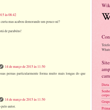
Wik
015 às 08:42
na curta mas acabou demorando um pouco né?
está de parabéns!
Con
Telef
What
Sit
14 de março de 2015 às 11:50
amp
ssas pernas particularmente forma muito mais longas do que
cam
Dieta
Senho
corpo
14 de março de 2015 às 11:50
Grupo
 pelo autor.
Prima