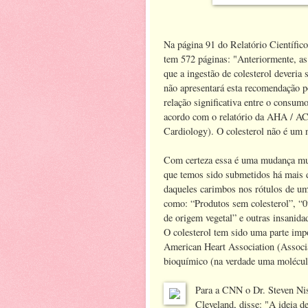
Na página 91 do Relatório Científic
tem 572 páginas: "Anteriormente, a
que a ingestão de colesterol deveri
não apresentará esta recomendação p
relação significativa entre o consumo
acordo com o relatório da AHA / AC
Cardiology). O colesterol não é um 
Com certeza essa é uma mudança muit
que temos sido submetidos há mais d
daqueles carimbos nos rótulos de um
como: “Produtos sem colesterol”, “0
de origem vegetal” e outras insanida
O colesterol tem sido uma parte impo
American Heart Association (Assoc
bioquímico (na verdade uma molécul
Para a CNN o Dr. Steven Nis
Cleveland, disse: "A ideia d