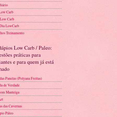
diário
Low Carb
 Low Carb
 Dia LowCarb
nhos Treinamento
dápios Low Carb / Paleo:
stões práticas para
iantes e para quem já está
nhado
das Panelas (Polyana Freitas)
a de Verdade
com Manteiga
Art
as das Cavernas
pio Páleo