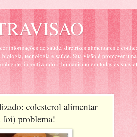
RAVISAO
cer informações de saúde, diretrizes alimentares e conhe
biologia, tecnologia e saúde. Sua visão é promover uma
mbiente, incentivando o humanismo em todas as suas at
lizado: colesterol alimentar
 foi) problema!