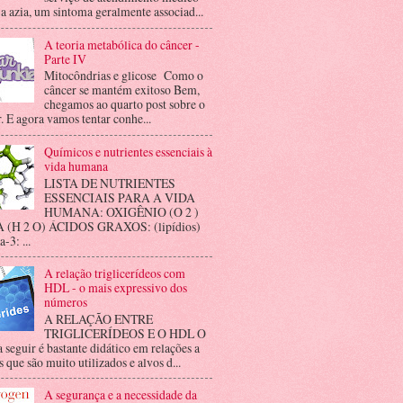
 a azia, um sintoma geralmente associad...
A teoria metabólica do câncer -
Parte IV
Mitocôndrias e glicose Como o
câncer se mantém exitoso Bem,
chegamos ao quarto post sobre o
. E agora vamos tentar conhe...
Químicos e nutrientes essenciais à
vida humana
LISTA DE NUTRIENTES
ESSENCIAIS PARA A VIDA
HUMANA: OXIGÊNIO (O 2 )
(H 2 O) ÁCIDOS GRAXOS: (lipídios)
3: ...
A relação triglicerídeos com
HDL - o mais expressivo dos
números
A RELAÇÃO ENTRE
TRIGLICERÍDEOS E O HDL O
a seguir é bastante didático em relações a
 que são muito utilizados e alvos d...
A segurança e a necessidade da