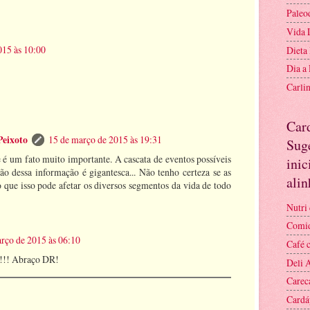
Paleo
Vida 
015 às 10:00
Dieta
Dia a
Carli
Car
Peixoto
15 de março de 2015 às 19:31
Suge
e é um fato muito importante. A cascata de eventos possíveis
inic
ção dessa informação é gigantesca... Não tenho certeza se as
ali
o que isso pode afetar os diversos segmentos da vida de todo
Nutri 
Comid
rço de 2015 às 06:10
Café 
!! Abraço DR!
Deli 
Carec
Cardá