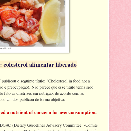
l: colesterol alimentar liberado
publicou o seguinte título: "Cholesterol in food not a
ão é preocupação). Não parece que esse título tenha sido
de fato as diretrizes em nutrição, de acordo com as
tados Unidos publicou de forma objetiva:
red a nutrient of concern for overconsumption.
no DGAC (Dietary Guidelines Advisory Committee -Comitê
Colesterol não é considerado